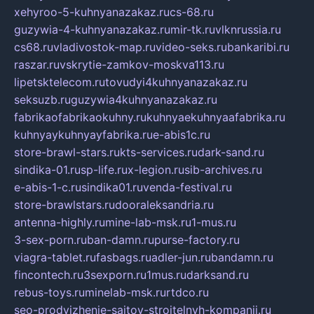
xehyroo-5-kuhnyanazakaz.ru
cs-68.ru
guzywia-4-kuhnyanazakaz.ru
mir-tk.ru
vlknrussia.ru
cs68.ru
vladivostok-map.ru
video-seks.ru
bankaribi.ru
raszar.ru
vskrytie-zamkov-moskva113.ru
lipetsktelecom.ru
tovudyi4kuhnyanazakaz.ru
seksuzb.ru
guzywia4kuhnyanazakaz.ru
fabrikaofabrikaokuhny.ru
kuhnyaekuhnyaafabrika.ru
kuhnyaykuhnyayfabrika.ru
e-abis1c.ru
store-brawl-stars.ru
kts-services.ru
dark-sand.ru
sindika-01.ru
sp-life.ru
x-legion.ru
sib-archives.ru
e-abis-1-c.ru
sindika01.ru
venda-festival.ru
store-brawlstars.ru
dooraleksandria.ru
antenna-highly.ru
mine-lab-msk.ru
1-mus.ru
3-sex-porn.ru
ban-damn.ru
purse-factory.ru
viagra-tablet.ru
fasbags.ru
adler-jun.ru
bandamn.ru
fincontech.ru
3sexporn.ru
1mus.ru
darksand.ru
rebus-toys.ru
minelab-msk.ru
rtdco.ru
seo-prodvizhenie-sajtov-stroitelnyh-kompanij.ru