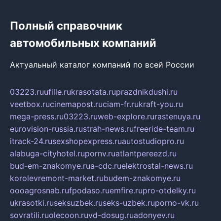
Полный справочник
автомобильных компаний
Актуальный каталог компаний по всей России
03223.ru
ufille.ru
krasotata.ru
prazdnikdushi.ru
veetbox.ru
cinemapost.ru
ciam-fr.ru
kraft-you.ru
mega-press.ru
03223.ru
web-explore.ru
rastenuya.ru
eurovision-russia.ru
strah-news.ru
freeride-team.ru
itrack-24.ru
sexshopexpress.ru
autostudiopro.ru
alabuga-cityhotel.ru
pornv.ru
atlantpereezd.ru
bud-em-znakomye.ru
a-cdc.ru
elektrostal-news.ru
korolevremont-market.ru
budem-znakomye.ru
oooagrosnab.ru
fpodaso.ru
emfire.ru
pro-otdelky.ru
ukrasotki.ru
seksuzbek.ru
seks-uzbek.ru
porno-vk.ru
sovratili.ru
olecoon.ru
vd-dosug.ru
adonyev.ru