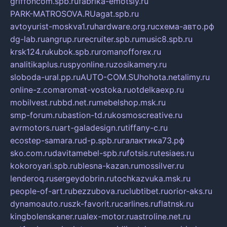
griffoncom.spb.ru
fabrika-emotsiy.ru
PARK-MATROSOVA.RU
agat.spb.ru
avtoyurist-moskva1.ru
hardware.org.ru
схема-авто.рф
dg-lab.ru
angrup.ru
recruiter.spb.ru
music8.spb.ru
krsk124.ru
kubok.spb.ru
romanofforex.ru
analitikaplus.ru
spyonline.ru
zosikamery.ru
sloboda-ural.pp.ru
AUTO-COM.SU
hohota.net
alimy.ru
online-z.com
aromat-vostoka.ru
otdelkaexp.ru
mobilvest.ru
bbd.net.ru
mebelshop.msk.ru
smp-forum.ru
bastion-td.ru
kosmoscreative.ru
avrmotors.ru
art-galadesign.ru
tiffany-c.ru
ecostep-samara.ru
d-p.spb.ru
галактика73.рф
sko.com.ru
davitamebel-spb.ru
fotsis.ru
tesiaes.ru
kokoroyari.spb.ru
blesna-kazan.ru
mossilver.ru
lenderoq.ru
sergeydobrin.ru
tochkazvuka.msk.ru
people-of-art.ru
bezzubova.ru
clubtibet.ru
orior-aks.ru
dynamoauto.ru
szk-favorit.ru
carlines.ru
flatnsk.ru
kingbolenskaner.ru
alex-motor.ru
astroline.net.ru