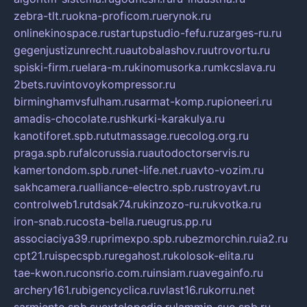
zebra-tlt.ru
okna-proficom.ru
erynok.ru
onlinekinospace.ru
startupstudio-fefu.ru
zarges-ru.ru
gegenjustizunrecht.ru
autobalashov.ru
utrovortu.ru
spiski-firm.ru
elara-m.ru
kinomusorka.ru
mkcslava.ru
2bets.ru
vintovoykompressor.ru
birminghamvsfulham.ru
sarmat-komp.ru
pioneeri.ru
amadis-chocolate.ru
shkurki-karakulya.ru
kanotiforet.spb.ru
tutmassage.ru
ecolog.org.ru
praga.spb.ru
falcorussia.ru
autodoctorservis.ru
kamertondom.spb.ru
net-life.net.ru
avto-vozim.ru
sakhcamera.ru
alliance-electro.spb.ru
stroyavt.ru
controlweb1.ru
tdsak74.ru
kinzozo-ru.ru
kvotka.ru
iron-snab.ru
costa-bella.ru
eugrus.pp.ru
associaciya39.ru
primexpo.spb.ru
bezmorchin.ru
ia2.ru
cpt21.ru
ispecspb.ru
regahost.ru
kolosok-elita.ru
tae-kwon.ru
consrio.com.ru
insiam.ru
avegainfo.ru
archery161.ru
bigencyclica.ru
vlast16.ru
korru.net
sarmiento.spb.su
extelopedia.ru
lammin-suo.spb.ru