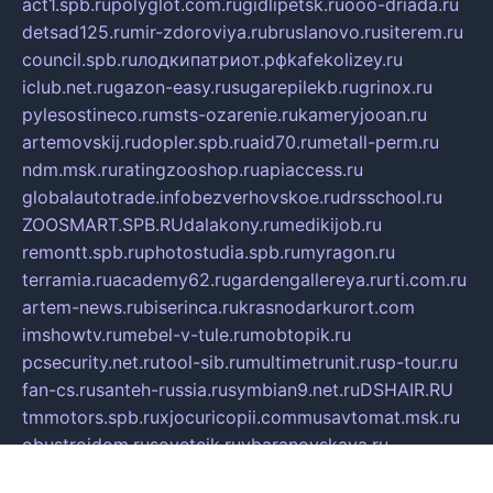
act1.spb.ru
polyglot.com.ru
gidlipetsk.ru
ooo-driada.ru
detsad125.ru
mir-zdoroviya.ru
bruslanovo.ru
siterem.ru
council.spb.ru
лодкипатриот.рф
kafekolizey.ru
iclub.net.ru
gazon-easy.ru
sugarepilekb.ru
grinox.ru
pylesostineco.ru
msts-ozarenie.ru
kameryjooan.ru
artemovskij.ru
dopler.spb.ru
aid70.ru
metall-perm.ru
ndm.msk.ru
ratingzooshop.ru
apiaccess.ru
globalautotrade.info
bezverhovskoe.ru
drsschool.ru
ZOOSMART.SPB.RU
dalakony.ru
medikijob.ru
remontt.spb.ru
photostudia.spb.ru
myragon.ru
terramia.ru
academy62.ru
gardengallereya.ru
rti.com.ru
artem-news.ru
biserinca.ru
krasnodarkurort.com
imshowtv.ru
mebel-v-tule.ru
mobtopik.ru
pcsecurity.net.ru
tool-sib.ru
multimetrunit.ru
sp-tour.ru
fan-cs.ru
santeh-russia.ru
symbian9.net.ru
DSHAIR.RU
tmmotors.spb.ru
xjocuricopii.com
musavtomat.msk.ru
obustrojdom.ru
sovetcik.ru
ybaranovskaya.ru
ppknews.ru
cult-alshei.ru
JAPANRUSSIA.RU