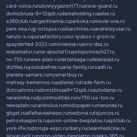
card-voice.ru
rulonnyygazon177.ru
snow-guard.ru
domizbrusa-9x12spb.ru
demaholding.ru
aalse.ru
a380club.ru
argentinamia.ru
perkoka.ru
movie-one.ru
perk-oka.ru
g-octopus.ru
sibarchives.ru
andreislyusar.ru
naruto-x.ru
pursefactory.ru
tor-lyubov-i-grom.ru
spayderhed-2022.ru
movieone.ru
evro-dez.ru
webamator.ru
ma-absolut1.ru
avtopomosch27.ru
nv-750.ru
news-plain.ru
nertansaga.ru
delanalad.ru
dizfiles.ru
youtubefree.ru
aria-family.ru
roadli.ru
planeta-samara.ru
mysmartbuy.ru
matrasy-kemerovo.ru
ashanet.ru
trade-farm.ru
dotcustoms.ru
domizbrusa9x12spb.ru
autodamp.ru
narasimha.ru
djcommodities.ru
nv750.ru
x-ton.ru
newsplain.ru
cardvoice.ru
modopaper.ru
manunae.ru
gbget.ru
alfeihavsalnassr.ru
madoma.ru
tajuncos.ru
petrovkasports.ru
porno-online-besplatno.ru
splclub.ru
york-life.ru
doroga-expo.ru
ribery.ru
cleanmedicine.ru
slovar-ivrit.ru
porno-video-besplatno.ru
seks-365.ru