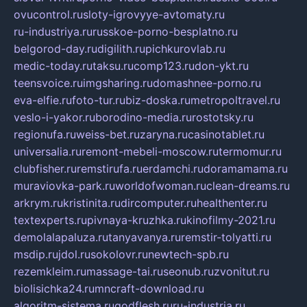
ovucontrol.ru
sloty-igrovyye-avtomaty.ru
ru-industriya.ru
russkoe-porno-besplatno.ru
belgorod-day.ru
digilith.ru
pichkurovlab.ru
medic-today.ru
taksu.ru
comp123.ru
don-ykt.ru
teensvoice.ru
imgsharing.ru
domashnee-porno.ru
eva-elfie.ru
foto-tur.ru
biz-doska.ru
metropoltravel.ru
veslo-i-yakor.ru
borodino-media.ru
rostotsky.ru
regionufa.ru
weiss-bet.ru
zaryna.ru
casinotablet.ru
universalia.ru
remont-mebeli-moscow.ru
termomur.ru
clubfisher.ru
remstirufa.ru
erdamchi.ru
doramamama.ru
muraviovka-park.ru
worldofwoman.ru
clean-dreams.ru
arkrym.ru
kristinita.ru
dircomputer.ru
healthenter.ru
textexperts.ru
pivnaya-kruzhka.ru
kinofilmy-2021.ru
demolalapaluza.ru
tanyavanya.ru
remstir-tolyatti.ru
msdip.ru
jdol.ru
sokolovr.ru
newtech-spb.ru
rezemkleim.ru
massage-tai.ru
seonub.ru
zvonitut.ru
biolisichka24.ru
mncraft-download.ru
algoritm-sistema.ru
godflesh.ru
ru-industria.ru