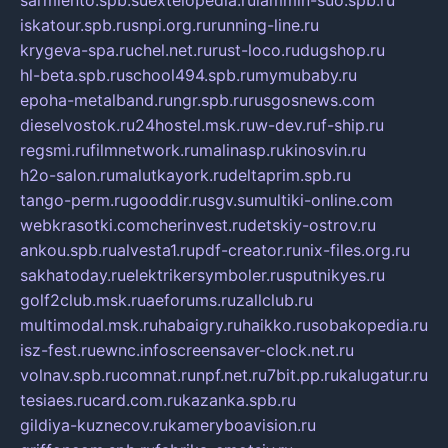
iskatour.spb.ru
snpi.org.ru
running-line.ru
krygeva-spa.ru
chel.net.ru
rust-loco.ru
dugshop.ru
hl-beta.spb.ru
school494.spb.ru
mymubaby.ru
epoha-metalband.ru
ngr.spb.ru
rusgosnews.com
dieselvostok.ru
24hostel.msk.ru
w-dev.ru
f-ship.ru
regsmi.ru
filmnetwork.ru
malinasp.ru
kinosvin.ru
h2o-salon.ru
malutkayork.ru
deltaprim.spb.ru
tango-perm.ru
gooddir.ru
sgv.su
multiki-online.com
webkrasotki.com
cherinvest.ru
detskiy-ostrov.ru
ankou.spb.ru
alvesta1.ru
pdf-creator.ru
nix-files.org.ru
sakhatoday.ru
elektrikersymboler.ru
sputnikyes.ru
golf2club.msk.ru
aeforums.ru
zallclub.ru
multimodal.msk.ru
habaigry.ru
haikko.ru
sobakopedia.ru
isz-fest.ru
ewnc.info
screensaver-clock.net.ru
volnav.spb.ru
comnat.ru
npf.net.ru
7bit.pp.ru
kalugatur.ru
tesiaes.ru
card.com.ru
kazanka.spb.ru
gildiya-kuznecov.ru
kameryboavision.ru