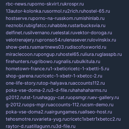
rbc-news.ru
porno-skvirt.ru
krospr.ru
13autor-kolonka.ru
sormol.ru
2rich.ru
hostel-65.ru
hostserve.ru
porno-na-russkom.ru
mishinlab.ru
neznobi.ru
bigfatcc.ru
habble.ru
starbucksvia.ru
delfinet.ru
silvernano.ru
elestal.ru
vektor-doroga.ru
velotrenajery.ru
pronso54.ru
lenasever.ru
lovinskix.ru
show-pets.ru
smartnews03.ru
discofoxworld.ru
miraclecoon.ru
pongup.ru
hostel65.ru
liura.ru
glasspb.ru
firehunters.ru
gribowo.ru
gnalis.ru
bulkitula.ru
hometown-france.ru
1-xbeticricetc-1-xbetti-5.ru
shop-garena.ru
cricetc-1-xbetr-1-xbetcc-2.ru
one-life-story.ru
top-halyava.ru
accounts112.ru
poka-vse-doma-2.ru
3-d-file.ru
hahahaharms.ru
g2012.ru
tst-1.ru
shaggy-cat.ru
opsmgr.ru
ev-gallery.ru
g-2012.ru
ops-mgr.ru
accounts-112.ru
csm-demo.ru
poka-vse-doma2.ru
airgungames.ru
allseo-host.ru
tehosmotre.ru
varieta-yug.ru
cricetc1xbetr1xbetcc2.ru
raytor-d.ru
atillagunn.ru
3d-file.ru