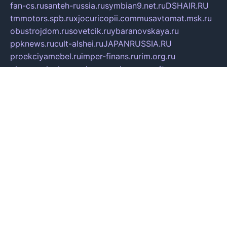
fan-cs.ru
santeh-russia.ru
symbian9.net.ru
DSHAIR.RU
tmmotors.spb.ru
xjocuricopii.com
musavtomat.msk.ru
obustrojdom.ru
sovetcik.ru
ybaranovskaya.ru
ppknews.ru
cult-alshei.ru
JAPANRUSSIA.RU
proekciyamebel.ru
imper-finans.ru
rim.org.ru
glamourai.ru
brassminus.ru
zabor-pro.ru
ftn.pp.ru
dorogoe58.ru
laimengpacker.ru
kuzova-zapchasti.ru
sageerp.ru
taxodrom.ru
dsrazvitie.ru
hardcity.net.ru
ratinghomegames.ru
topservice25.ru
gubernyan.ru
gtglasslined.ru
ii4.ru
tssport.spb.ru
andorra24.com
blackwallstreet.ru
oboimos.ru
optim-doors.com.ru
ikuch.ru
nycr.org.ru
npa21.ru
vremya-ch.spb.ru
desert000.ru
ivtorgi.ru
ifiori.ru
catalog-statei.ru
dcv.org.ru
spetsmaster174.ru
ipkameryhiseeu.ru
dum26.ru
ruspol.spb.ru
fr-opendp.ru
kam-solnyshko.ru
cheyenne-arapaho.ru
sevzapmetal.spb.ru
ted-lapidus.spb.ru
parasite-eliminator.ru
sigma-complete.ru
modernworld.ru
dama-moda.ru