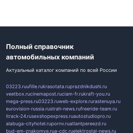
Полный справочник
автомобильных компаний
Актуальный каталог компаний по всей России
03223.ru
ufille.ru
krasotata.ru
prazdnikdushi.ru
veetbox.ru
cinemapost.ru
ciam-fr.ru
kraft-you.ru
mega-press.ru
03223.ru
web-explore.ru
rastenuya.ru
eurovision-russia.ru
strah-news.ru
freeride-team.ru
itrack-24.ru
sexshopexpress.ru
autostudiopro.ru
alabuga-cityhotel.ru
pornv.ru
atlantpereezd.ru
bud-em-znakomye.ru
a-cdc.ru
elektrostal-news.ru