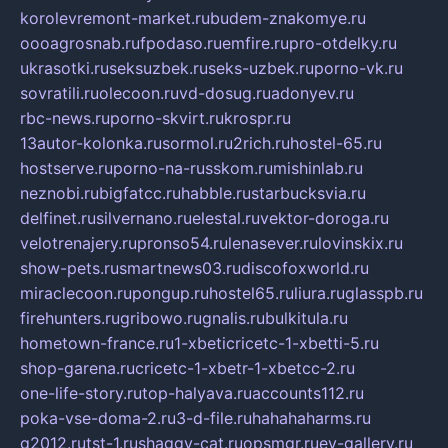
korolevremont-market.ru
budem-znakomye.ru
oooagrosnab.ru
fpodaso.ru
emfire.ru
pro-otdelky.ru
ukrasotki.ru
seksuzbek.ru
seks-uzbek.ru
porno-vk.ru
sovratili.ru
olecoon.ru
vd-dosug.ru
adonyev.ru
rbc-news.ru
porno-skvirt.ru
krospr.ru
13autor-kolonka.ru
sormol.ru
2rich.ru
hostel-65.ru
hostserve.ru
porno-na-russkom.ru
mishinlab.ru
neznobi.ru
bigfatcc.ru
habble.ru
starbucksvia.ru
delfinet.ru
silvernano.ru
elestal.ru
vektor-doroga.ru
velotrenajery.ru
pronso54.ru
lenasever.ru
lovinskix.ru
show-pets.ru
smartnews03.ru
discofoxworld.ru
miraclecoon.ru
pongup.ru
hostel65.ru
liura.ru
glasspb.ru
firehunters.ru
gribowo.ru
gnalis.ru
bulkitula.ru
hometown-france.ru
1-xbeticricetc-1-xbetti-5.ru
shop-garena.ru
cricetc-1-xbetr-1-xbetcc-2.ru
one-life-story.ru
top-halyava.ru
accounts112.ru
poka-vse-doma-2.ru
3-d-file.ru
hahahaharms.ru
g2012.ru
tst-1.ru
shaggy-cat.ru
opsmgr.ru
ev-gallery.ru