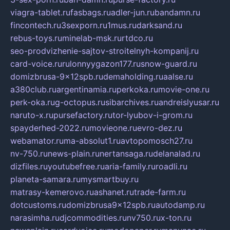
viagra-tablet.ru
fasbags.ru
adler-jun.ru
bandamn.ru
fincontech.ru
3sexporn.ru
1mus.ru
darksand.ru
rebus-toys.ru
minelab-msk.ru
rtdco.ru
seo-prodvizhenie-sajtov-stroitelnyh-kompanij.ru
card-voice.ru
rulonnyygazon177.ru
snow-guard.ru
domizbrusa-9x12spb.ru
demaholding.ru
aalse.ru
a380club.ru
argentinamia.ru
perkoka.ru
movie-one.ru
perk-oka.ru
g-octopus.ru
sibarchives.ru
andreislyusar.ru
naruto-x.ru
pursefactory.ru
tor-lyubov-i-grom.ru
spayderhed-2022.ru
movieone.ru
evro-dez.ru
webamator.ru
ma-absolut1.ru
avtopomosch27.ru
nv-750.ru
news-plain.ru
nertansaga.ru
delanalad.ru
dizfiles.ru
youtubefree.ru
aria-family.ru
roadli.ru
planeta-samara.ru
mysmartbuy.ru
matrasy-kemerovo.ru
ashanet.ru
trade-farm.ru
dotcustoms.ru
domizbrusa9x12spb.ru
autodamp.ru
narasimha.ru
djcommodities.ru
nv750.ru
x-ton.ru