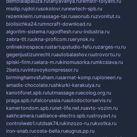
demolalapaluza.ru
tanyavanya.ru
remstir-tolyatti.ru
msdip.ru
jdol.ru
sokolovr.ru
newtech-spb.ru
rezemkleim.ru
massage-tai.ru
seonub.ru
zvonitut.ru
biolisichka24.ru
mncraft-download.ru
algoritm-sistema.ru
godflesh.ru
ru-industria.ru
zebra-tlt.ru
okna-proficom.ru
erynok.ru
onlinekinospace.ru
startupstudio-fefu.ru
zarges-ru.ru
gegenjustizunrecht.ru
autobalashov.ru
utrovortu.ru
spiski-firm.ru
elara-m.ru
kinomusorka.ru
mkcslava.ru
2bets.ru
vintovoykompressor.ru
birminghamvsfulham.ru
sarmat-komp.ru
pioneeri.ru
amadis-chocolate.ru
shkurki-karakulya.ru
kanotiforet.spb.ru
tutmassage.ru
ecolog.org.ru
praga.spb.ru
falcorussia.ru
autodoctorservis.ru
kamertondom.spb.ru
net-life.net.ru
avto-vozim.ru
sakhcamera.ru
alliance-electro.spb.ru
stroyavt.ru
controlweb1.ru
tdsak74.ru
kinzozo-ru.ru
kvotka.ru
iron-snab.ru
costa-bella.ru
eugrus.pp.ru