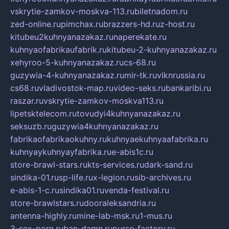
vskrytie-zamkov-moskva-113.ru
biletnadom.ru
zed-online.ru
pimchax.ru
brazzers-hd.ru
z-host.ru
kitubeu2kuhnyanazakaz.ru
naperekate.ru
kuhnyaofabrikaufabrik.ru
kitubeu-2-kuhnyanazakaz.ru
xehyroo-5-kuhnyanazakaz.ru
cs-68.ru
guzywia-4-kuhnyanazakaz.ru
mir-tk.ru
vlknrussia.ru
cs68.ru
vladivostok-map.ru
video-seks.ru
bankaribi.ru
raszar.ru
vskrytie-zamkov-moskva113.ru
lipetsktelecom.ru
tovudyi4kuhnyanazakaz.ru
seksuzb.ru
guzywia4kuhnyanazakaz.ru
fabrikaofabrikaokuhny.ru
kuhnyaekuhnyaafabrika.ru
kuhnyaykuhnyayfabrika.ru
e-abis1c.ru
store-brawl-stars.ru
kts-services.ru
dark-sand.ru
sindika-01.ru
sp-life.ru
x-legion.ru
sib-archives.ru
e-abis-1-c.ru
sindika01.ru
venda-festival.ru
store-brawlstars.ru
dooraleksandria.ru
antenna-highly.ru
mine-lab-msk.ru
1-mus.ru
3-sex-porn.ru
ban-damn.ru
purse-factory.ru