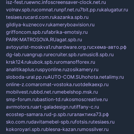
isz-fest.ru
ewnc.info
screensaver-clock.net.ru
volnav.spb.ru
comnat.ru
npf.net.ru
7bit.pp.ru
kalugatur.ru
tesiaes.ru
card.com.ru
kazanka.spb.ru
gildiya-kuznecov.ru
kameryboavision.ru
griffoncom.spb.ru
fabrika-emotsiy.ru
PARK-MATROSOVA.RU
agat.spb.ru
avtoyurist-moskva1.ru
hardware.org.ru
схема-авто.рф
dg-lab.ru
angrup.ru
recruiter.spb.ru
music8.spb.ru
krsk124.ru
kubok.spb.ru
romanofforex.ru
analitikaplus.ru
spyonline.ru
zosikamery.ru
sloboda-ural.pp.ru
AUTO-COM.SU
hohota.net
alimy.ru
online-z.com
aromat-vostoka.ru
otdelkaexp.ru
mobilvest.ru
bbd.net.ru
mebelshop.msk.ru
smp-forum.ru
bastion-td.ru
kosmoscreative.ru
avrmotors.ru
art-galadesign.ru
tiffany-c.ru
ecostep-samara.ru
d-p.spb.ru
галактика73.рф
sko.com.ru
davitamebel-spb.ru
fotsis.ru
tesiaes.ru
kokoroyari.spb.ru
blesna-kazan.ru
mossilver.ru