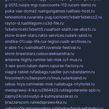
g-2012.ru
ops-mgr.ru
accounts-112.ru
csm-demo.ru
poka-vse-doma2.ru
airgungames.ru
allseo-host.ru
tehosmotre.ru
varieta-yug.ru
cricetc1xbetr1xbetcc2.ru
raytor-d.ru
atillagunn.ru
3d-file.ru
1xbeticricetc1xbetti5.ru
uafoot-statti.ru
e-abis1c.ru
store-brawl-stars.ru
kts-services.ru
dark-sand.ru
sindika-01.ru
sp-life.ru
x-legion.ru
sib-archives.ru
e-abis-1-c.ru
sindika01.ru
venda-festival.ru
store-brawlstars.ru
dooraleksandria.ru
antenna-highly.ru
mine-lab-msk.ru
1-mus.ru
3-sex-porn.ru
ban-damn.ru
purse-factory.ru
viagra-tablet.ru
fasbags.ru
adler-jun.ru
bandamn.ru
fincontech.ru
3sexporn.ru
1mus.ru
darksand.ru
rebus-toys.ru
minelab-msk.ru
alabuga-cityhotel.ru
medsprawo-4-ka.ru
2864420.ru
blagodarenie-spb.ru
zajmy24.ru
tovudyi-4-kuhnyanazakaz.ru
brazzerscom.ru
medsprawo4ka.ru
xehyroo5kuhnyanazakaz.ru
fabrikayfabrikaefabrika.ru