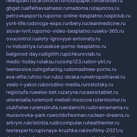
newsplain.ru
cardvoice.ru
modopaper.ru
manunae.ru
gbget.ru
alfeihavsalnassr.ru
madoma.ru
tajuncos.ru
petrovkasports.ru
porno-online-besplatno.ru
splclub.ru
york-life.ru
doroga-expo.ru
ribery.ru
cleanmedicine.ru
slovar-ivrit.ru
porno-video-besplatno.ru
seks-365.ru
ovucontrol.ru
sloty-igrovyye-avtomaty.ru
ru-industriya.ru
russkoe-porno-besplatno.ru
belgorod-day.ru
digilith.ru
pichkurovlab.ru
medic-today.ru
taksu.ru
comp123.ru
don-ykt.ru
teensvoice.ru
imgsharing.ru
domashnee-porno.ru
eva-elfie.ru
foto-tur.ru
biz-doska.ru
metropoltravel.ru
veslo-i-yakor.ru
borodino-media.ru
rostotsky.ru
regionufa.ru
weiss-bet.ru
zaryna.ru
casinotablet.ru
universalia.ru
remont-mebeli-moscow.ru
termomur.ru
clubfisher.ru
remstirufa.ru
erdamchi.ru
doramamama.ru
muraviovka-park.ru
worldofwoman.ru
clean-dreams.ru
arkrym.ru
kristinita.ru
dircomputer.ru
healthenter.ru
textexperts.ru
pivnaya-kruzhka.ru
kinofilmy-2021.ru