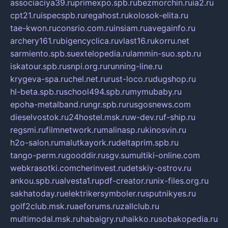
associaciya39.ru
primexpo.spb.ru
bezmorchin.ru
ia2.ru
cpt21.ru
ispecspb.ru
regahost.ru
kolosok-elita.ru
tae-kwon.ru
consrio.com.ru
insiam.ru
avegainfo.ru
archery161.ru
bigencyclica.ru
vlast16.ru
korru.net
sarmiento.spb.su
extelopedia.ru
lammin-suo.spb.ru
iskatour.spb.ru
snpi.org.ru
running-line.ru
krygeva-spa.ru
chel.net.ru
rust-loco.ru
dugshop.ru
hl-beta.spb.ru
school494.spb.ru
mymubaby.ru
epoha-metalband.ru
ngr.spb.ru
rusgosnews.com
dieselvostok.ru
24hostel.msk.ru
w-dev.ru
f-ship.ru
regsmi.ru
filmnetwork.ru
malinasp.ru
kinosvin.ru
h2o-salon.ru
malutkayork.ru
deltaprim.spb.ru
tango-perm.ru
gooddir.ru
sgv.su
multiki-online.com
webkrasotki.com
cherinvest.ru
detskiy-ostrov.ru
ankou.spb.ru
alvesta1.ru
pdf-creator.ru
nix-files.org.ru
sakhatoday.ru
elektrikersymboler.ru
sputnikyes.ru
golf2club.msk.ru
aeforums.ru
zallclub.ru
multimodal.msk.ru
habaigry.ru
haikko.ru
sobakopedia.ru