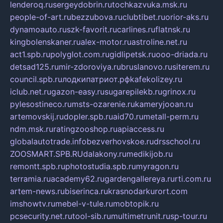
lenderoq.ru
sergeydobrin.ru
tochkazvuka.msk.ru
people-of-art.ru
bezzubova.ru
clubtibet.ru
orior-aks.ru
dynamoauto.ru
szk-favorit.ru
carlines.ru
flatnsk.ru
kingbolenskaner.ru
alex-motor.ru
astroline.net.ru
act1.spb.ru
polyglot.com.ru
gidlipetsk.ru
ooo-driada.ru
detsad125.ru
mir-zdoroviya.ru
bruslanovo.ru
siterem.ru
council.spb.ru
лодкипатриот.рф
kafekolizey.ru
iclub.net.ru
gazon-easy.ru
sugarepilekb.ru
grinox.ru
pylesostineco.ru
msts-ozarenie.ru
kameryjooan.ru
artemovskij.ru
dopler.spb.ru
aid70.ru
metall-perm.ru
ndm.msk.ru
ratingzooshop.ru
apiaccess.ru
globalautotrade.info
bezverhovskoe.ru
drsschool.ru
ZOOSMART.SPB.RU
dalakony.ru
medikijob.ru
remontt.spb.ru
photostudia.spb.ru
myragon.ru
terramia.ru
academy62.ru
gardengallereya.ru
rti.com.ru
artem-news.ru
biserinca.ru
krasnodarkurort.com
imshowtv.ru
mebel-v-tule.ru
mobtopik.ru
pcsecurity.net.ru
tool-sib.ru
multimetrunit.ru
sp-tour.ru