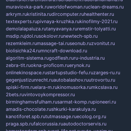
muraviovka-park.ru
worldofwoman.ru
clean-dreams.ru
arkrym.ru
kristinita.ru
dircomputer.ru
healthenter.ru
textexperts.ru
pivnaya-kruzhka.ru
kinofilmy-2021.ru
demolalapaluza.ru
tanyavanya.ru
remstir-tolyatti.ru
msdip.ru
jdol.ru
sokolovr.ru
newtech-spb.ru
rezemkleim.ru
massage-tai.ru
seonub.ru
zvonitut.ru
biolisichka24.ru
mncraft-download.ru
algoritm-sistema.ru
godflesh.ru
ru-industria.ru
zebra-tlt.ru
okna-proficom.ru
erynok.ru
onlinekinospace.ru
startupstudio-fefu.ru
zarges-ru.ru
gegenjustizunrecht.ru
autobalashov.ru
utrovortu.ru
spiski-firm.ru
elara-m.ru
kinomusorka.ru
mkcslava.ru
2bets.ru
vintovoykompressor.ru
birminghamvsfulham.ru
sarmat-komp.ru
pioneeri.ru
amadis-chocolate.ru
shkurki-karakulya.ru
kanotiforet.spb.ru
tutmassage.ru
ecolog.org.ru
praga.spb.ru
falcorussia.ru
autodoctorservis.ru
kamertondom.spb.ru
net-life.net.ru
avto-vozim.ru