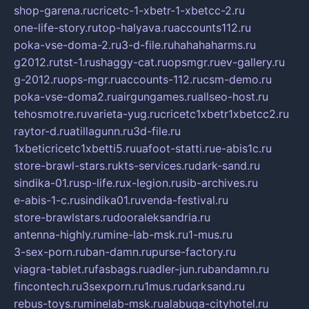
shop-garena.ru
cricetc-1-xbetr-1-xbetcc-2.ru
one-life-story.ru
top-halyava.ru
accounts112.ru
poka-vse-doma-2.ru
3-d-file.ru
hahahaharms.ru
g2012.ru
tst-1.ru
shaggy-cat.ru
opsmgr.ru
ev-gallery.ru
g-2012.ru
ops-mgr.ru
accounts-112.ru
csm-demo.ru
poka-vse-doma2.ru
airgungames.ru
allseo-host.ru
tehosmotre.ru
varieta-yug.ru
cricetc1xbetr1xbetcc2.ru
raytor-d.ru
atillagunn.ru
3d-file.ru
1xbeticricetc1xbetti5.ru
uafoot-statti.ru
e-abis1c.ru
store-brawl-stars.ru
kts-services.ru
dark-sand.ru
sindika-01.ru
sp-life.ru
x-legion.ru
sib-archives.ru
e-abis-1-c.ru
sindika01.ru
venda-festival.ru
store-brawlstars.ru
dooraleksandria.ru
antenna-highly.ru
mine-lab-msk.ru
1-mus.ru
3-sex-porn.ru
ban-damn.ru
purse-factory.ru
viagra-tablet.ru
fasbags.ru
adler-jun.ru
bandamn.ru
fincontech.ru
3sexporn.ru
1mus.ru
darksand.ru
rebus-toys.ru
minelab-msk.ru
alabuga-cityhotel.ru