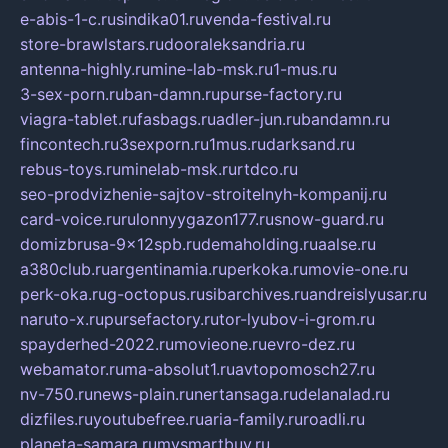
e-abis-1-c.ru
sindika01.ru
venda-festival.ru
store-brawlstars.ru
dooraleksandria.ru
antenna-highly.ru
mine-lab-msk.ru
1-mus.ru
3-sex-porn.ru
ban-damn.ru
purse-factory.ru
viagra-tablet.ru
fasbags.ru
adler-jun.ru
bandamn.ru
fincontech.ru
3sexporn.ru
1mus.ru
darksand.ru
rebus-toys.ru
minelab-msk.ru
rtdco.ru
seo-prodvizhenie-sajtov-stroitelnyh-kompanij.ru
card-voice.ru
rulonnyygazon177.ru
snow-guard.ru
domizbrusa-9x12spb.ru
demaholding.ru
aalse.ru
a380club.ru
argentinamia.ru
perkoka.ru
movie-one.ru
perk-oka.ru
g-octopus.ru
sibarchives.ru
andreislyusar.ru
naruto-x.ru
pursefactory.ru
tor-lyubov-i-grom.ru
spayderhed-2022.ru
movieone.ru
evro-dez.ru
webamator.ru
ma-absolut1.ru
avtopomosch27.ru
nv-750.ru
news-plain.ru
nertansaga.ru
delanalad.ru
dizfiles.ru
youtubefree.ru
aria-family.ru
roadli.ru
planeta-samara.ru
mysmartbuy.ru