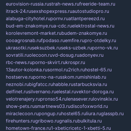
eurovision-russia.ru
strah-news.ru
freeride-team.ru
itrack-24.ru
sexshopexpress.ru
autostudiopro.ru
alabuga-cityhotel.ru
pornv.ru
atlantpereezd.ru
bud-em-znakomye.ru
a-cdc.ru
elektrostal-news.ru
korolevremont-market.ru
budem-znakomye.ru
oooagrosnab.ru
fpodaso.ru
emfire.ru
pro-otdelky.ru
ukrasotki.ru
seksuzbek.ru
seks-uzbek.ru
porno-vk.ru
sovratili.ru
olecoon.ru
vd-dosug.ru
adonyev.ru
rbc-news.ru
porno-skvirt.ru
krospr.ru
13autor-kolonka.ru
sormol.ru
2rich.ru
hostel-65.ru
hostserve.ru
porno-na-russkom.ru
mishinlab.ru
neznobi.ru
bigfatcc.ru
habble.ru
starbucksvia.ru
delfinet.ru
silvernano.ru
elestal.ru
vektor-doroga.ru
velotrenajery.ru
pronso54.ru
lenasever.ru
lovinskix.ru
show-pets.ru
smartnews03.ru
discofoxworld.ru
miraclecoon.ru
pongup.ru
hostel65.ru
liura.ru
glasspb.ru
firehunters.ru
gribowo.ru
gnalis.ru
bulkitula.ru
hometown-france.ru
1-xbeticricetc-1-xbetti-5.ru