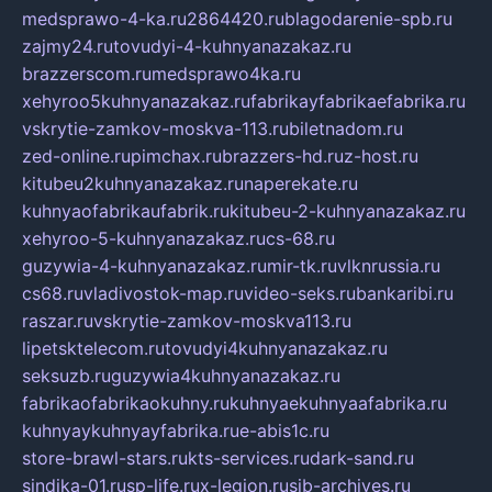
medsprawo-4-ka.ru
2864420.ru
blagodarenie-spb.ru
zajmy24.ru
tovudyi-4-kuhnyanazakaz.ru
brazzerscom.ru
medsprawo4ka.ru
xehyroo5kuhnyanazakaz.ru
fabrikayfabrikaefabrika.ru
vskrytie-zamkov-moskva-113.ru
biletnadom.ru
zed-online.ru
pimchax.ru
brazzers-hd.ru
z-host.ru
kitubeu2kuhnyanazakaz.ru
naperekate.ru
kuhnyaofabrikaufabrik.ru
kitubeu-2-kuhnyanazakaz.ru
xehyroo-5-kuhnyanazakaz.ru
cs-68.ru
guzywia-4-kuhnyanazakaz.ru
mir-tk.ru
vlknrussia.ru
cs68.ru
vladivostok-map.ru
video-seks.ru
bankaribi.ru
raszar.ru
vskrytie-zamkov-moskva113.ru
lipetsktelecom.ru
tovudyi4kuhnyanazakaz.ru
seksuzb.ru
guzywia4kuhnyanazakaz.ru
fabrikaofabrikaokuhny.ru
kuhnyaekuhnyaafabrika.ru
kuhnyaykuhnyayfabrika.ru
e-abis1c.ru
store-brawl-stars.ru
kts-services.ru
dark-sand.ru
sindika-01.ru
sp-life.ru
x-legion.ru
sib-archives.ru