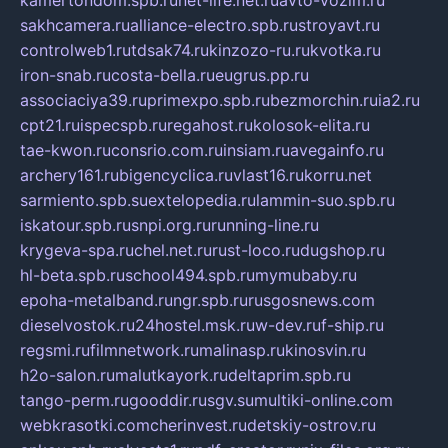
sakhcamera.ru
alliance-electro.spb.ru
stroyavt.ru
controlweb1.ru
tdsak74.ru
kinzozo-ru.ru
kvotka.ru
iron-snab.ru
costa-bella.ru
eugrus.pp.ru
associaciya39.ru
primexpo.spb.ru
bezmorchin.ru
ia2.ru
cpt21.ru
ispecspb.ru
regahost.ru
kolosok-elita.ru
tae-kwon.ru
consrio.com.ru
insiam.ru
avegainfo.ru
archery161.ru
bigencyclica.ru
vlast16.ru
korru.net
sarmiento.spb.su
extelopedia.ru
lammin-suo.spb.ru
iskatour.spb.ru
snpi.org.ru
running-line.ru
krygeva-spa.ru
chel.net.ru
rust-loco.ru
dugshop.ru
hl-beta.spb.ru
school494.spb.ru
mymubaby.ru
epoha-metalband.ru
ngr.spb.ru
rusgosnews.com
dieselvostok.ru
24hostel.msk.ru
w-dev.ru
f-ship.ru
regsmi.ru
filmnetwork.ru
malinasp.ru
kinosvin.ru
h2o-salon.ru
malutkayork.ru
deltaprim.spb.ru
tango-perm.ru
gooddir.ru
sgv.su
multiki-online.com
webkrasotki.com
cherinvest.ru
detskiy-ostrov.ru