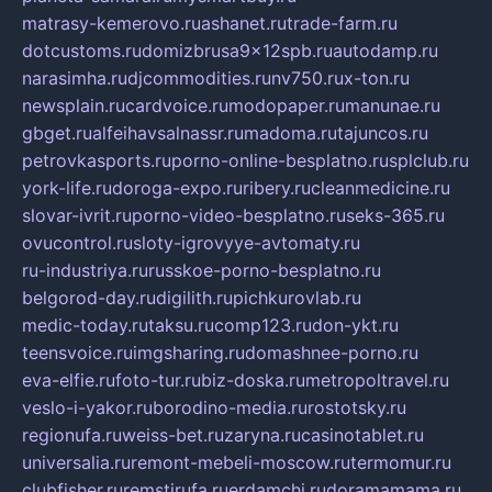
matrasy-kemerovo.ru
ashanet.ru
trade-farm.ru
dotcustoms.ru
domizbrusa9x12spb.ru
autodamp.ru
narasimha.ru
djcommodities.ru
nv750.ru
x-ton.ru
newsplain.ru
cardvoice.ru
modopaper.ru
manunae.ru
gbget.ru
alfeihavsalnassr.ru
madoma.ru
tajuncos.ru
petrovkasports.ru
porno-online-besplatno.ru
splclub.ru
york-life.ru
doroga-expo.ru
ribery.ru
cleanmedicine.ru
slovar-ivrit.ru
porno-video-besplatno.ru
seks-365.ru
ovucontrol.ru
sloty-igrovyye-avtomaty.ru
ru-industriya.ru
russkoe-porno-besplatno.ru
belgorod-day.ru
digilith.ru
pichkurovlab.ru
medic-today.ru
taksu.ru
comp123.ru
don-ykt.ru
teensvoice.ru
imgsharing.ru
domashnee-porno.ru
eva-elfie.ru
foto-tur.ru
biz-doska.ru
metropoltravel.ru
veslo-i-yakor.ru
borodino-media.ru
rostotsky.ru
regionufa.ru
weiss-bet.ru
zaryna.ru
casinotablet.ru
universalia.ru
remont-mebeli-moscow.ru
termomur.ru
clubfisher.ru
remstirufa.ru
erdamchi.ru
doramamama.ru