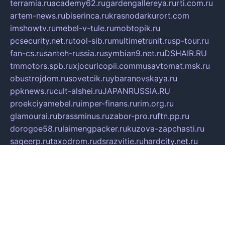
terramia.ru
academy62.ru
gardengallereya.ru
rti.com.ru
artem-news.ru
biserinca.ru
krasnodarkurort.com
imshowtv.ru
mebel-v-tule.ru
mobtopik.ru
pcsecurity.net.ru
tool-sib.ru
multimetrunit.ru
sp-tour.ru
fan-cs.ru
santeh-russia.ru
symbian9.net.ru
DSHAIR.RU
tmmotors.spb.ru
xjocuricopii.com
musavtomat.msk.ru
obustrojdom.ru
sovetcik.ru
ybaranovskaya.ru
ppknews.ru
cult-alshei.ru
JAPANRUSSIA.RU
proekciyamebel.ru
imper-finans.ru
rim.org.ru
glamourai.ru
brassminus.ru
zabor-pro.ru
ftn.pp.ru
dorogoe58.ru
laimengpacker.ru
kuzova-zapchasti.ru
sageerp.ru
taxodrom.ru
dsrazvitie.ru
hardcity.net.ru
ratinghomegames.ru
topservice25.ru
gubernyan.ru
gtglasslined.ru
ii4.ru
tssport.spb.ru
andorra24.com
blackwallstreet.ru
oboimos.ru
optim-doors.com.ru
ikuch.ru
nycr.org.ru
npa21.ru
vremya-ch.spb.ru
desert000.ru
ivtorgi.ru
ifiori.ru
catalog-statei.ru
dcv.org.ru
spetsmaster174.ru
ipkameryhiseeu.ru