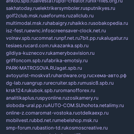
ankou.spb.ru
alvesta1.ru
pdf-creator.ru
nix-files.org.ru
sakhatoday.ru
elektrikersymboler.ru
sputnikyes.ru
golf2club.msk.ru
aeforums.ru
zallclub.ru
multimodal.msk.ru
habaigry.ru
haikko.ru
sobakopedia.ru
isz-fest.ru
ewnc.info
screensaver-clock.net.ru
volnav.spb.ru
comnat.ru
npf.net.ru
7bit.pp.ru
kalugatur.ru
tesiaes.ru
card.com.ru
kazanka.spb.ru
gildiya-kuznecov.ru
kameryboavision.ru
griffoncom.spb.ru
fabrika-emotsiy.ru
PARK-MATROSOVA.RU
agat.spb.ru
avtoyurist-moskva1.ru
hardware.org.ru
схема-авто.рф
dg-lab.ru
angrup.ru
recruiter.spb.ru
music8.spb.ru
krsk124.ru
kubok.spb.ru
romanofforex.ru
analitikaplus.ru
spyonline.ru
zosikamery.ru
sloboda-ural.pp.ru
AUTO-COM.SU
hohota.net
alimy.ru
online-z.com
aromat-vostoka.ru
otdelkaexp.ru
mobilvest.ru
bbd.net.ru
mebelshop.msk.ru
smp-forum.ru
bastion-td.ru
kosmoscreative.ru