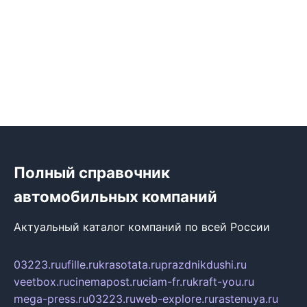
Полный справочник
автомобильных компаний
Актуальный каталог компаний по всей России
03223.ru
ufille.ru
krasotata.ru
prazdnikdushi.ru
veetbox.ru
cinemapost.ru
ciam-fr.ru
kraft-you.ru
mega-press.ru
03223.ru
web-explore.ru
rastenuya.ru