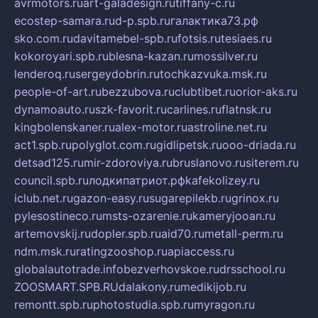
avrmotors.ru
art-galadesign.ru
tiffany-c.ru
ecostep-samara.ru
d-p.spb.ru
галактика73.рф
sko.com.ru
davitamebel-spb.ru
fotsis.ru
tesiaes.ru
kokoroyari.spb.ru
blesna-kazan.ru
mossilver.ru
lenderoq.ru
sergeydobrin.ru
tochkazvuka.msk.ru
people-of-art.ru
bezzubova.ru
clubtibet.ru
orior-aks.ru
dynamoauto.ru
szk-favorit.ru
carlines.ru
flatnsk.ru
kingbolenskaner.ru
alex-motor.ru
astroline.net.ru
act1.spb.ru
polyglot.com.ru
gidlipetsk.ru
ooo-driada.ru
detsad125.ru
mir-zdoroviya.ru
bruslanovo.ru
siterem.ru
council.spb.ru
лодкипатриот.рф
kafekolizey.ru
iclub.net.ru
gazon-easy.ru
sugarepilekb.ru
grinox.ru
pylesostineco.ru
msts-ozarenie.ru
kameryjooan.ru
artemovskij.ru
dopler.spb.ru
aid70.ru
metall-perm.ru
ndm.msk.ru
ratingzooshop.ru
apiaccess.ru
globalautotrade.info
bezverhovskoe.ru
drsschool.ru
ZOOSMART.SPB.RU
dalakony.ru
medikijob.ru
remontt.spb.ru
photostudia.spb.ru
myragon.ru