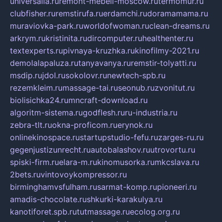
universalia.ru
remont-mebeli-moscow.ru
termomur.ru
clubfisher.ru
remstirufa.ru
erdamchi.ru
doramamama.ru
muraviovka-park.ru
worldofwoman.ru
clean-dreams.ru
arkrym.ru
kristinita.ru
dircomputer.ru
healthenter.ru
textexperts.ru
pivnaya-kruzhka.ru
kinofilmy-2021.ru
demolalapaluza.ru
tanyavanya.ru
remstir-tolyatti.ru
msdip.ru
jdol.ru
sokolovr.ru
newtech-spb.ru
rezemkleim.ru
massage-tai.ru
seonub.ru
zvonitut.ru
biolisichka24.ru
mncraft-download.ru
algoritm-sistema.ru
godflesh.ru
ru-industria.ru
zebra-tlt.ru
okna-proficom.ru
erynok.ru
onlinekinospace.ru
startupstudio-fefu.ru
zarges-ru.ru
gegenjustizunrecht.ru
autobalashov.ru
utrovortu.ru
spiski-firm.ru
elara-m.ru
kinomusorka.ru
mkcslava.ru
2bets.ru
vintovoykompressor.ru
birminghamvsfulham.ru
sarmat-komp.ru
pioneeri.ru
amadis-chocolate.ru
shkurki-karakulya.ru
kanotiforet.spb.ru
tutmassage.ru
ecolog.org.ru