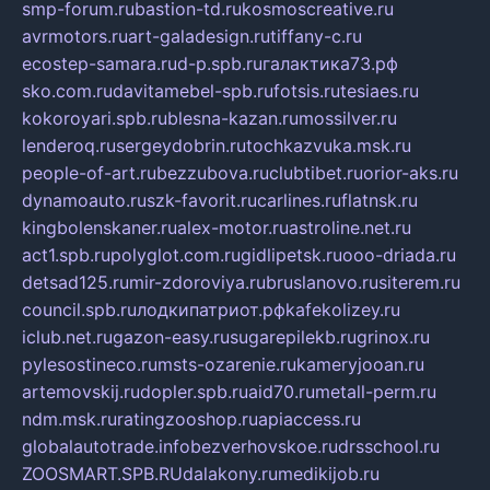
smp-forum.ru
bastion-td.ru
kosmoscreative.ru
avrmotors.ru
art-galadesign.ru
tiffany-c.ru
ecostep-samara.ru
d-p.spb.ru
галактика73.рф
sko.com.ru
davitamebel-spb.ru
fotsis.ru
tesiaes.ru
kokoroyari.spb.ru
blesna-kazan.ru
mossilver.ru
lenderoq.ru
sergeydobrin.ru
tochkazvuka.msk.ru
people-of-art.ru
bezzubova.ru
clubtibet.ru
orior-aks.ru
dynamoauto.ru
szk-favorit.ru
carlines.ru
flatnsk.ru
kingbolenskaner.ru
alex-motor.ru
astroline.net.ru
act1.spb.ru
polyglot.com.ru
gidlipetsk.ru
ooo-driada.ru
detsad125.ru
mir-zdoroviya.ru
bruslanovo.ru
siterem.ru
council.spb.ru
лодкипатриот.рф
kafekolizey.ru
iclub.net.ru
gazon-easy.ru
sugarepilekb.ru
grinox.ru
pylesostineco.ru
msts-ozarenie.ru
kameryjooan.ru
artemovskij.ru
dopler.spb.ru
aid70.ru
metall-perm.ru
ndm.msk.ru
ratingzooshop.ru
apiaccess.ru
globalautotrade.info
bezverhovskoe.ru
drsschool.ru
ZOOSMART.SPB.RU
dalakony.ru
medikijob.ru