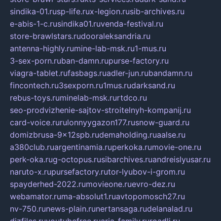
sindika-01.ru
sp-life.ru
x-legion.ru
sib-archives.ru
e-abis-1-c.ru
sindika01.ru
venda-festival.ru
store-brawlstars.ru
dooraleksandria.ru
antenna-highly.ru
mine-lab-msk.ru
1-mus.ru
3-sex-porn.ru
ban-damn.ru
purse-factory.ru
viagra-tablet.ru
fasbags.ru
adler-jun.ru
bandamn.ru
fincontech.ru
3sexporn.ru
1mus.ru
darksand.ru
rebus-toys.ru
minelab-msk.ru
rtdco.ru
seo-prodvizhenie-sajtov-stroitelnyh-kompanij.ru
card-voice.ru
rulonnyygazon177.ru
snow-guard.ru
domizbrusa-9x12spb.ru
demaholding.ru
aalse.ru
a380club.ru
argentinamia.ru
perkoka.ru
movie-one.ru
perk-oka.ru
g-octopus.ru
sibarchives.ru
andreislyusar.ru
naruto-x.ru
pursefactory.ru
tor-lyubov-i-grom.ru
spayderhed-2022.ru
movieone.ru
evro-dez.ru
webamator.ru
ma-absolut1.ru
avtopomosch27.ru
nv-750.ru
news-plain.ru
nertansaga.ru
delanalad.ru