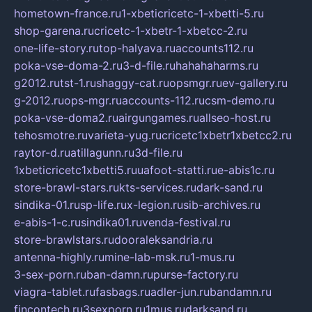
hometown-france.ru
1-xbeticricetc-1-xbetti-5.ru
shop-garena.ru
cricetc-1-xbetr-1-xbetcc-2.ru
one-life-story.ru
top-halyava.ru
accounts112.ru
poka-vse-doma-2.ru
3-d-file.ru
hahahaharms.ru
g2012.ru
tst-1.ru
shaggy-cat.ru
opsmgr.ru
ev-gallery.ru
g-2012.ru
ops-mgr.ru
accounts-112.ru
csm-demo.ru
poka-vse-doma2.ru
airgungames.ru
allseo-host.ru
tehosmotre.ru
varieta-yug.ru
cricetc1xbetr1xbetcc2.ru
raytor-d.ru
atillagunn.ru
3d-file.ru
1xbeticricetc1xbetti5.ru
uafoot-statti.ru
e-abis1c.ru
store-brawl-stars.ru
kts-services.ru
dark-sand.ru
sindika-01.ru
sp-life.ru
x-legion.ru
sib-archives.ru
e-abis-1-c.ru
sindika01.ru
venda-festival.ru
store-brawlstars.ru
dooraleksandria.ru
antenna-highly.ru
mine-lab-msk.ru
1-mus.ru
3-sex-porn.ru
ban-damn.ru
purse-factory.ru
viagra-tablet.ru
fasbags.ru
adler-jun.ru
bandamn.ru
fincontech.ru
3sexporn.ru
1mus.ru
darksand.ru