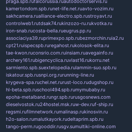
praga.spb.ru
falcorussia.ru
autodoctorservis.ru
kamertondom.spb.ru
net-life.net.ru
avto-vozim.ru
sakhcamera.ru
alliance-electro.spb.ru
stroyavt.ru
controlweb1.ru
tdsak74.ru
kinzozo-ru.ru
kvotka.ru
iron-snab.ru
costa-bella.ru
eugrus.pp.ru
associaciya39.ru
primexpo.spb.ru
bezmorchin.ru
ia2.ru
cpt21.ru
ispecspb.ru
regahost.ru
kolosok-elita.ru
tae-kwon.ru
consrio.com.ru
insiam.ru
avegainfo.ru
archery161.ru
bigencyclica.ru
vlast16.ru
korru.net
sarmiento.spb.su
extelopedia.ru
lammin-suo.spb.ru
iskatour.spb.ru
snpi.org.ru
running-line.ru
krygeva-spa.ru
chel.net.ru
rust-loco.ru
dugshop.ru
hl-beta.spb.ru
school494.spb.ru
mymubaby.ru
epoha-metalband.ru
ngr.spb.ru
rusgosnews.com
dieselvostok.ru
24hostel.msk.ru
w-dev.ru
f-ship.ru
regsmi.ru
filmnetwork.ru
malinasp.ru
kinosvin.ru
h2o-salon.ru
malutkayork.ru
deltaprim.spb.ru
tango-perm.ru
gooddir.ru
sgv.su
multiki-online.com