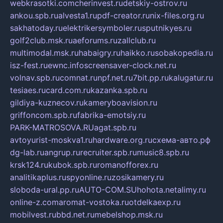
webkrasotki.com
cherinvest.ru
detskiy-ostrov.ru
ankou.spb.ru
alvesta1.ru
pdf-creator.ru
nix-files.org.ru
sakhatoday.ru
elektrikersymboler.ru
sputnikyes.ru
golf2club.msk.ru
aeforums.ru
zallclub.ru
multimodal.msk.ru
habaigry.ru
haikko.ru
sobakopedia.ru
isz-fest.ru
ewnc.info
screensaver-clock.net.ru
volnav.spb.ru
comnat.ru
npf.net.ru
7bit.pp.ru
kalugatur.ru
tesiaes.ru
card.com.ru
kazanka.spb.ru
gildiya-kuznecov.ru
kameryboavision.ru
griffoncom.spb.ru
fabrika-emotsiy.ru
PARK-MATROSOVA.RU
agat.spb.ru
avtoyurist-moskva1.ru
hardware.org.ru
схема-авто.рф
dg-lab.ru
angrup.ru
recruiter.spb.ru
music8.spb.ru
krsk124.ru
kubok.spb.ru
romanofforex.ru
analitikaplus.ru
spyonline.ru
zosikamery.ru
sloboda-ural.pp.ru
AUTO-COM.SU
hohota.net
alimy.ru
online-z.com
aromat-vostoka.ru
otdelkaexp.ru
mobilvest.ru
bbd.net.ru
mebelshop.msk.ru