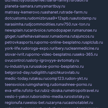
dizfiles.ru
youtubefree.ru
aria-family.ru
roadli.ru
planeta-samara.ru
mysmartbuy.ru
matrasy-kemerovo.ru
ashanet.ru
trade-farm.ru
dotcustoms.ru
domizbrusa9x12spb.ru
autodamp.ru
narasimha.ru
djcommodities.ru
nv750.ru
x-ton.ru
newsplain.ru
cardvoice.ru
modopaper.ru
manunae.ru
gbget.ru
alfeihavsalnassr.ru
madoma.ru
tajuncos.ru
petrovkasports.ru
porno-online-besplatno.ru
splclub.ru
york-life.ru
doroga-expo.ru
ribery.ru
cleanmedicine.ru
slovar-ivrit.ru
porno-video-besplatno.ru
seks-365.ru
ovucontrol.ru
sloty-igrovyye-avtomaty.ru
ru-industriya.ru
russkoe-porno-besplatno.ru
belgorod-day.ru
digilith.ru
pichkurovlab.ru
medic-today.ru
taksu.ru
comp123.ru
don-ykt.ru
teensvoice.ru
imgsharing.ru
domashnee-porno.ru
eva-elfie.ru
foto-tur.ru
biz-doska.ru
metropoltravel.ru
veslo-i-yakor.ru
borodino-media.ru
rostotsky.ru
regionufa.ru
weiss-bet.ru
zaryna.ru
casinotablet.ru