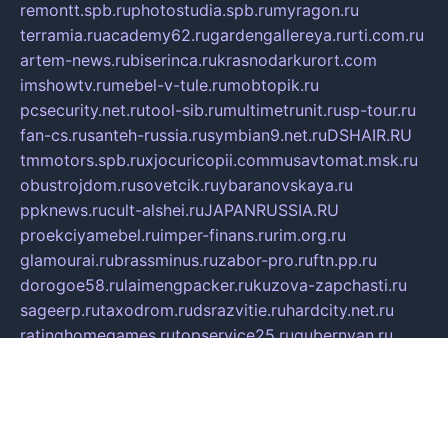
remontt.spb.ru
photostudia.spb.ru
myragon.ru
terramia.ru
academy62.ru
gardengallereya.ru
rti.com.ru
artem-news.ru
biserinca.ru
krasnodarkurort.com
imshowtv.ru
mebel-v-tule.ru
mobtopik.ru
pcsecurity.net.ru
tool-sib.ru
multimetrunit.ru
sp-tour.ru
fan-cs.ru
santeh-russia.ru
symbian9.net.ru
DSHAIR.RU
tmmotors.spb.ru
xjocuricopii.com
musavtomat.msk.ru
obustrojdom.ru
sovetcik.ru
ybaranovskaya.ru
ppknews.ru
cult-alshei.ru
JAPANRUSSIA.RU
proekciyamebel.ru
imper-finans.ru
rim.org.ru
glamourai.ru
brassminus.ru
zabor-pro.ru
ftn.pp.ru
dorogoe58.ru
laimengpacker.ru
kuzova-zapchasti.ru
sageerp.ru
taxodrom.ru
dsrazvitie.ru
hardcity.net.ru
ratinghomegames.ru
topservice25.ru
gubernyan.ru
gtglasslined.ru
ii4.ru
tssport.spb.ru
andorra24.com
blackwallstreet.ru
oboimos.ru
optim-doors.com.ru
ikuch.ru
nycr.org.ru
npa21.ru
vremya-ch.spb.ru
desert000.ru
ivtorgi.ru
ifiori.ru
catalog-statei.ru