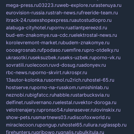
mega-press.ru
03223.ru
web-explore.ru
rastenuya.ru
eurovision-russia.ru
strah-news.ru
freeride-team.ru
itrack-24.ru
sexshopexpress.ru
autostudiopro.ru
alabuga-cityhotel.ru
pornv.ru
atlantpereezd.ru
bud-em-znakomye.ru
a-cdc.ru
elektrostal-news.ru
korolevremont-market.ru
budem-znakomye.ru
oooagrosnab.ru
fpodaso.ru
emfire.ru
pro-otdelky.ru
ukrasotki.ru
seksuzbek.ru
seks-uzbek.ru
porno-vk.ru
sovratili.ru
olecoon.ru
vd-dosug.ru
adonyev.ru
rbc-news.ru
porno-skvirt.ru
krospr.ru
13autor-kolonka.ru
sormol.ru
2rich.ru
hostel-65.ru
hostserve.ru
porno-na-russkom.ru
mishinlab.ru
neznobi.ru
bigfatcc.ru
habble.ru
starbucksvia.ru
delfinet.ru
silvernano.ru
elestal.ru
vektor-doroga.ru
velotrenajery.ru
pronso54.ru
lenasever.ru
lovinskix.ru
show-pets.ru
smartnews03.ru
discofoxworld.ru
miraclecoon.ru
pongup.ru
hostel65.ru
liura.ru
glasspb.ru
firehunters.ru
gribowo.ru
gnalis.ru
bulkitula.ru