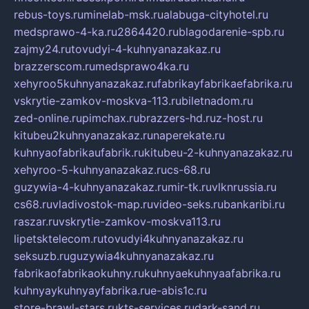
rebus-toys.ru
minelab-msk.ru
alabuga-cityhotel.ru
medsprawo-4-ka.ru
2864420.ru
blagodarenie-spb.ru
zajmy24.ru
tovudyi-4-kuhnyanazakaz.ru
brazzerscom.ru
medsprawo4ka.ru
xehyroo5kuhnyanazakaz.ru
fabrikayfabrikaefabrika.ru
vskrytie-zamkov-moskva-113.ru
biletnadom.ru
zed-online.ru
pimchax.ru
brazzers-hd.ru
z-host.ru
kitubeu2kuhnyanazakaz.ru
naperekate.ru
kuhnyaofabrikaufabrik.ru
kitubeu-2-kuhnyanazakaz.ru
xehyroo-5-kuhnyanazakaz.ru
cs-68.ru
guzywia-4-kuhnyanazakaz.ru
mir-tk.ru
vlknrussia.ru
cs68.ru
vladivostok-map.ru
video-seks.ru
bankaribi.ru
raszar.ru
vskrytie-zamkov-moskva113.ru
lipetsktelecom.ru
tovudyi4kuhnyanazakaz.ru
seksuzb.ru
guzywia4kuhnyanazakaz.ru
fabrikaofabrikaokuhny.ru
kuhnyaekuhnyaafabrika.ru
kuhnyaykuhnyayfabrika.ru
e-abis1c.ru
store-brawl-stars.ru
kts-services.ru
dark-sand.ru