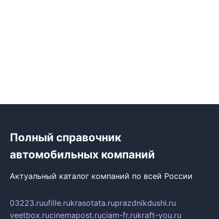
Полный справочник
автомобильных компаний
Актуальный каталог компаний по всей России
03223.ru
ufille.ru
krasotata.ru
prazdnikdushi.ru
veetbox.ru
cinemapost.ru
ciam-fr.ru
kraft-you.ru