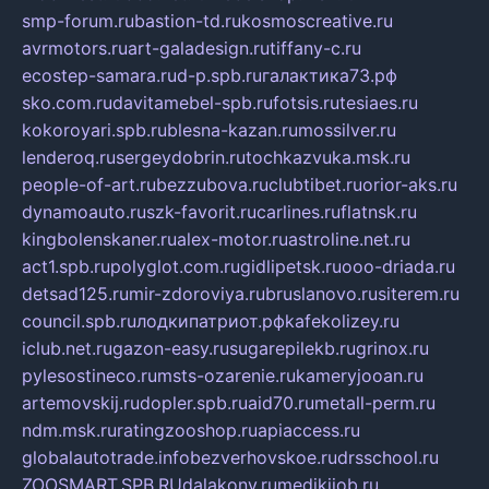
smp-forum.ru
bastion-td.ru
kosmoscreative.ru
avrmotors.ru
art-galadesign.ru
tiffany-c.ru
ecostep-samara.ru
d-p.spb.ru
галактика73.рф
sko.com.ru
davitamebel-spb.ru
fotsis.ru
tesiaes.ru
kokoroyari.spb.ru
blesna-kazan.ru
mossilver.ru
lenderoq.ru
sergeydobrin.ru
tochkazvuka.msk.ru
people-of-art.ru
bezzubova.ru
clubtibet.ru
orior-aks.ru
dynamoauto.ru
szk-favorit.ru
carlines.ru
flatnsk.ru
kingbolenskaner.ru
alex-motor.ru
astroline.net.ru
act1.spb.ru
polyglot.com.ru
gidlipetsk.ru
ooo-driada.ru
detsad125.ru
mir-zdoroviya.ru
bruslanovo.ru
siterem.ru
council.spb.ru
лодкипатриот.рф
kafekolizey.ru
iclub.net.ru
gazon-easy.ru
sugarepilekb.ru
grinox.ru
pylesostineco.ru
msts-ozarenie.ru
kameryjooan.ru
artemovskij.ru
dopler.spb.ru
aid70.ru
metall-perm.ru
ndm.msk.ru
ratingzooshop.ru
apiaccess.ru
globalautotrade.info
bezverhovskoe.ru
drsschool.ru
ZOOSMART.SPB.RU
dalakony.ru
medikijob.ru