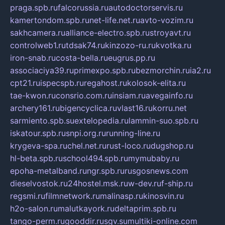
praga.spb.ru
falcorussia.ru
autodoctorservis.ru
kamertondom.spb.ru
net-life.net.ru
avto-vozim.ru
sakhcamera.ru
alliance-electro.spb.ru
stroyavt.ru
controlweb1.ru
tdsak74.ru
kinzozo-ru.ru
kvotka.ru
iron-snab.ru
costa-bella.ru
eugrus.pp.ru
associaciya39.ru
primexpo.spb.ru
bezmorchin.ru
ia2.ru
cpt21.ru
ispecspb.ru
regahost.ru
kolosok-elita.ru
tae-kwon.ru
consrio.com.ru
insiam.ru
avegainfo.ru
archery161.ru
bigencyclica.ru
vlast16.ru
korru.net
sarmiento.spb.su
extelopedia.ru
lammin-suo.spb.ru
iskatour.spb.ru
snpi.org.ru
running-line.ru
krygeva-spa.ru
chel.net.ru
rust-loco.ru
dugshop.ru
hl-beta.spb.ru
school494.spb.ru
mymubaby.ru
epoha-metalband.ru
ngr.spb.ru
rusgosnews.com
dieselvostok.ru
24hostel.msk.ru
w-dev.ru
f-ship.ru
regsmi.ru
filmnetwork.ru
malinasp.ru
kinosvin.ru
h2o-salon.ru
malutkayork.ru
deltaprim.spb.ru
tango-perm.ru
gooddir.ru
sgv.su
multiki-online.com