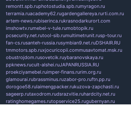
remontt.spb.ru
photostudia.spb.ru
myragon.ru
terramia.ru
academy62.ru
gardengallereya.ru
rti.com.ru
artem-news.ru
biserinca.ru
krasnodarkurort.com
imshowtv.ru
mebel-v-tule.ru
mobtopik.ru
pcsecurity.net.ru
tool-sib.ru
multimetrunit.ru
sp-tour.ru
fan-cs.ru
santeh-russia.ru
symbian9.net.ru
DSHAIR.RU
tmmotors.spb.ru
xjocuricopii.com
musavtomat.msk.ru
obustrojdom.ru
sovetcik.ru
ybaranovskaya.ru
ppknews.ru
cult-alshei.ru
JAPANRUSSIA.RU
proekciyamebel.ru
imper-finans.ru
rim.org.ru
glamourai.ru
brassminus.ru
zabor-pro.ru
ftn.pp.ru
dorogoe58.ru
laimengpacker.ru
kuzova-zapchasti.ru
sageerp.ru
taxodrom.ru
dsrazvitie.ru
hardcity.net.ru
ratinghomegames.ru
topservice25.ru
gubernyan.ru
gtglasslined.ru
ii4.ru
tssport.spb.ru
andorra24.com
blackwallstreet.ru
oboimos.ru
optim-doors.com.ru
ikuch.ru
nycr.org.ru
npa21.ru
vremya-ch.spb.ru
desert000.ru
ivtorgi.ru
ifiori.ru
catalog-statei.ru