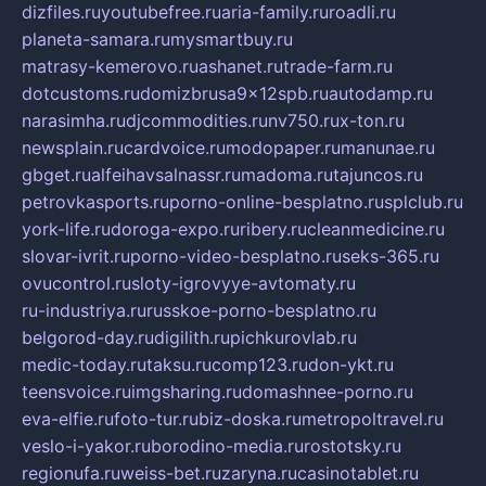
dizfiles.ru
youtubefree.ru
aria-family.ru
roadli.ru
planeta-samara.ru
mysmartbuy.ru
matrasy-kemerovo.ru
ashanet.ru
trade-farm.ru
dotcustoms.ru
domizbrusa9x12spb.ru
autodamp.ru
narasimha.ru
djcommodities.ru
nv750.ru
x-ton.ru
newsplain.ru
cardvoice.ru
modopaper.ru
manunae.ru
gbget.ru
alfeihavsalnassr.ru
madoma.ru
tajuncos.ru
petrovkasports.ru
porno-online-besplatno.ru
splclub.ru
york-life.ru
doroga-expo.ru
ribery.ru
cleanmedicine.ru
slovar-ivrit.ru
porno-video-besplatno.ru
seks-365.ru
ovucontrol.ru
sloty-igrovyye-avtomaty.ru
ru-industriya.ru
russkoe-porno-besplatno.ru
belgorod-day.ru
digilith.ru
pichkurovlab.ru
medic-today.ru
taksu.ru
comp123.ru
don-ykt.ru
teensvoice.ru
imgsharing.ru
domashnee-porno.ru
eva-elfie.ru
foto-tur.ru
biz-doska.ru
metropoltravel.ru
veslo-i-yakor.ru
borodino-media.ru
rostotsky.ru
regionufa.ru
weiss-bet.ru
zaryna.ru
casinotablet.ru