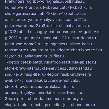
firehunters.ru
gribowo.ru
gnalis.ru
bulkitula.ru
hometown-france.ru
1-xbeticricetc-1-xbetti-5.ru
shop-garena.ru
cricetc-1-xbetr-1-xbetcc-2.ru
one-life-story.ru
top-halyava.ru
accounts112.ru
poka-vse-doma-2.ru
3-d-file.ru
hahahaharms.ru
g2012.ru
tst-1.ru
shaggy-cat.ru
opsmgr.ru
ev-gallery.ru
g-2012.ru
ops-mgr.ru
accounts-112.ru
csm-demo.ru
poka-vse-doma2.ru
airgungames.ru
allseo-host.ru
tehosmotre.ru
varieta-yug.ru
cricetc1xbetr1xbetcc2.ru
raytor-d.ru
atillagunn.ru
3d-file.ru
1xbeticricetc1xbetti5.ru
uafoot-statti.ru
e-abis1c.ru
store-brawl-stars.ru
kts-services.ru
dark-sand.ru
sindika-01.ru
sp-life.ru
x-legion.ru
sib-archives.ru
e-abis-1-c.ru
sindika01.ru
venda-festival.ru
store-brawlstars.ru
dooraleksandria.ru
antenna-highly.ru
mine-lab-msk.ru
1-mus.ru
3-sex-porn.ru
ban-damn.ru
purse-factory.ru
viagra-tablet.ru
fasbags.ru
adler-jun.ru
bandamn.ru