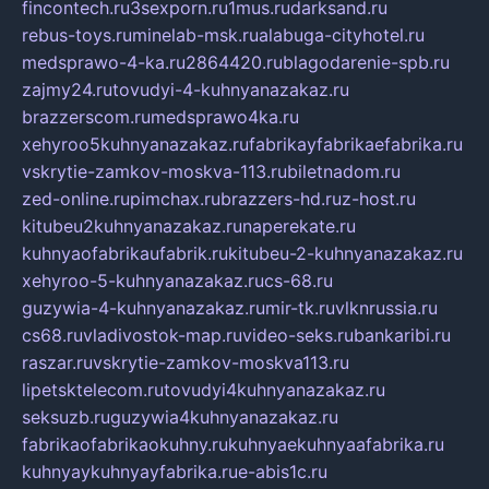
fincontech.ru
3sexporn.ru
1mus.ru
darksand.ru
rebus-toys.ru
minelab-msk.ru
alabuga-cityhotel.ru
medsprawo-4-ka.ru
2864420.ru
blagodarenie-spb.ru
zajmy24.ru
tovudyi-4-kuhnyanazakaz.ru
brazzerscom.ru
medsprawo4ka.ru
xehyroo5kuhnyanazakaz.ru
fabrikayfabrikaefabrika.ru
vskrytie-zamkov-moskva-113.ru
biletnadom.ru
zed-online.ru
pimchax.ru
brazzers-hd.ru
z-host.ru
kitubeu2kuhnyanazakaz.ru
naperekate.ru
kuhnyaofabrikaufabrik.ru
kitubeu-2-kuhnyanazakaz.ru
xehyroo-5-kuhnyanazakaz.ru
cs-68.ru
guzywia-4-kuhnyanazakaz.ru
mir-tk.ru
vlknrussia.ru
cs68.ru
vladivostok-map.ru
video-seks.ru
bankaribi.ru
raszar.ru
vskrytie-zamkov-moskva113.ru
lipetsktelecom.ru
tovudyi4kuhnyanazakaz.ru
seksuzb.ru
guzywia4kuhnyanazakaz.ru
fabrikaofabrikaokuhny.ru
kuhnyaekuhnyaafabrika.ru
kuhnyaykuhnyayfabrika.ru
e-abis1c.ru