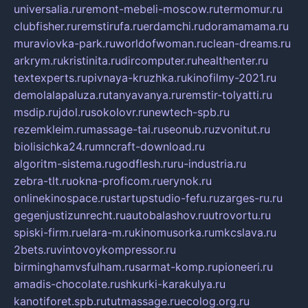
universalia.ru
remont-mebeli-moscow.ru
termomur.ru
clubfisher.ru
remstirufa.ru
erdamchi.ru
doramamama.ru
muraviovka-park.ru
worldofwoman.ru
clean-dreams.ru
arkrym.ru
kristinita.ru
dircomputer.ru
healthenter.ru
textexperts.ru
pivnaya-kruzhka.ru
kinofilmy-2021.ru
demolalapaluza.ru
tanyavanya.ru
remstir-tolyatti.ru
msdip.ru
jdol.ru
sokolovr.ru
newtech-spb.ru
rezemkleim.ru
massage-tai.ru
seonub.ru
zvonitut.ru
biolisichka24.ru
mncraft-download.ru
algoritm-sistema.ru
godflesh.ru
ru-industria.ru
zebra-tlt.ru
okna-proficom.ru
erynok.ru
onlinekinospace.ru
startupstudio-fefu.ru
zarges-ru.ru
gegenjustizunrecht.ru
autobalashov.ru
utrovortu.ru
spiski-firm.ru
elara-m.ru
kinomusorka.ru
mkcslava.ru
2bets.ru
vintovoykompressor.ru
birminghamvsfulham.ru
sarmat-komp.ru
pioneeri.ru
amadis-chocolate.ru
shkurki-karakulya.ru
kanotiforet.spb.ru
tutmassage.ru
ecolog.org.ru