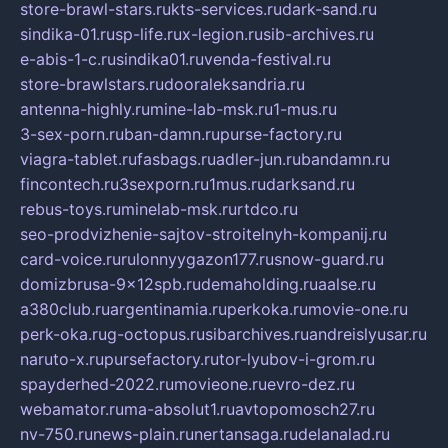
store-brawl-stars.ru
kts-services.ru
dark-sand.ru
sindika-01.ru
sp-life.ru
x-legion.ru
sib-archives.ru
e-abis-1-c.ru
sindika01.ru
venda-festival.ru
store-brawlstars.ru
dooraleksandria.ru
antenna-highly.ru
mine-lab-msk.ru
1-mus.ru
3-sex-porn.ru
ban-damn.ru
purse-factory.ru
viagra-tablet.ru
fasbags.ru
adler-jun.ru
bandamn.ru
fincontech.ru
3sexporn.ru
1mus.ru
darksand.ru
rebus-toys.ru
minelab-msk.ru
rtdco.ru
seo-prodvizhenie-sajtov-stroitelnyh-kompanij.ru
card-voice.ru
rulonnyygazon177.ru
snow-guard.ru
domizbrusa-9x12spb.ru
demaholding.ru
aalse.ru
a380club.ru
argentinamia.ru
perkoka.ru
movie-one.ru
perk-oka.ru
g-octopus.ru
sibarchives.ru
andreislyusar.ru
naruto-x.ru
pursefactory.ru
tor-lyubov-i-grom.ru
spayderhed-2022.ru
movieone.ru
evro-dez.ru
webamator.ru
ma-absolut1.ru
avtopomosch27.ru
nv-750.ru
news-plain.ru
nertansaga.ru
delanalad.ru