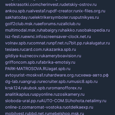
webkrasotki.com
cherinvest.ru
detskiy-ostrov.ru
ankou.spb.ru
alvesta1.ru
pdf-creator.ru
nix-files.org.ru
sakhatoday.ru
elektrikersymboler.ru
sputnikyes.ru
golf2club.msk.ru
aeforums.ru
zallclub.ru
multimodal.msk.ru
habaigry.ru
haikko.ru
sobakopedia.ru
isz-fest.ru
ewnc.info
screensaver-clock.net.ru
volnav.spb.ru
comnat.ru
npf.net.ru
7bit.pp.ru
kalugatur.ru
tesiaes.ru
card.com.ru
kazanka.spb.ru
gildiya-kuznecov.ru
kameryboavision.ru
griffoncom.spb.ru
fabrika-emotsiy.ru
PARK-MATROSOVA.RU
agat.spb.ru
avtoyurist-moskva1.ru
hardware.org.ru
схема-авто.рф
dg-lab.ru
angrup.ru
recruiter.spb.ru
music8.spb.ru
krsk124.ru
kubok.spb.ru
romanofforex.ru
analitikaplus.ru
spyonline.ru
zosikamery.ru
sloboda-ural.pp.ru
AUTO-COM.SU
hohota.net
alimy.ru
online-z.com
aromat-vostoka.ru
otdelkaexp.ru
mobilvest.ru
bbd.net.ru
mebelshop.msk.ru