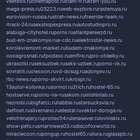
veetbox.ru
cinemapost.ru
ciam-fr.ru
kraft-you.ru
mega-press.ru
03223.ru
web-explore.ru
rastenuya.ru
eurovision-russia.ru
strah-news.ru
freeride-team.ru
itrack-24.ru
sexshopexpress.ru
autostudiopro.ru
alabuga-cityhotel.ru
pornv.ru
atlantpereezd.ru
bud-em-znakomye.ru
a-cdc.ru
elektrostal-news.ru
korolevremont-market.ru
budem-znakomye.ru
oooagrosnab.ru
fpodaso.ru
emfire.ru
pro-otdelky.ru
ukrasotki.ru
seksuzbek.ru
seks-uzbek.ru
porno-vk.ru
sovratili.ru
olecoon.ru
vd-dosug.ru
adonyev.ru
rbc-news.ru
porno-skvirt.ru
krospr.ru
13autor-kolonka.ru
sormol.ru
2rich.ru
hostel-65.ru
hostserve.ru
porno-na-russkom.ru
mishinlab.ru
neznobi.ru
bigfatcc.ru
habble.ru
starbucksvia.ru
delfinet.ru
silvernano.ru
elestal.ru
vektor-doroga.ru
velotrenajery.ru
pronso54.ru
lenasever.ru
lovinskix.ru
show-pets.ru
smartnews03.ru
discofoxworld.ru
miraclecoon.ru
pongup.ru
hostel65.ru
liura.ru
glasspb.ru