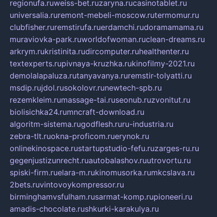
regionufa.ru
weiss-bet.ru
zaryna.ru
casinotablet.ru
universalia.ru
remont-mebeli-moscow.ru
termomur.ru
clubfisher.ru
remstirufa.ru
erdamchi.ru
doramamama.ru
muraviovka-park.ru
worldofwoman.ru
clean-dreams.ru
arkrym.ru
kristinita.ru
dircomputer.ru
healthenter.ru
textexperts.ru
pivnaya-kruzhka.ru
kinofilmy-2021.ru
demolalapaluza.ru
tanyavanya.ru
remstir-tolyatti.ru
msdip.ru
jdol.ru
sokolovr.ru
newtech-spb.ru
rezemkleim.ru
massage-tai.ru
seonub.ru
zvonitut.ru
biolisichka24.ru
mncraft-download.ru
algoritm-sistema.ru
godflesh.ru
ru-industria.ru
zebra-tlt.ru
okna-proficom.ru
erynok.ru
onlinekinospace.ru
startupstudio-fefu.ru
zarges-ru.ru
gegenjustizunrecht.ru
autobalashov.ru
utrovortu.ru
spiski-firm.ru
elara-m.ru
kinomusorka.ru
mkcslava.ru
2bets.ru
vintovoykompressor.ru
birminghamvsfulham.ru
sarmat-komp.ru
pioneeri.ru
amadis-chocolate.ru
shkurki-karakulya.ru