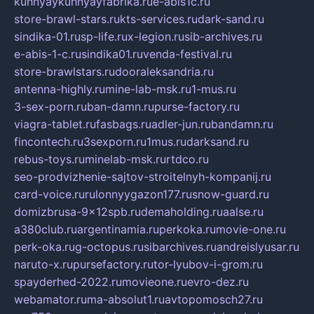
kuhnyaykuhnyayfabrika.ru
e-abis1c.ru
store-brawl-stars.ru
kts-services.ru
dark-sand.ru
sindika-01.ru
sp-life.ru
x-legion.ru
sib-archives.ru
e-abis-1-c.ru
sindika01.ru
venda-festival.ru
store-brawlstars.ru
dooraleksandria.ru
antenna-highly.ru
mine-lab-msk.ru
1-mus.ru
3-sex-porn.ru
ban-damn.ru
purse-factory.ru
viagra-tablet.ru
fasbags.ru
adler-jun.ru
bandamn.ru
fincontech.ru
3sexporn.ru
1mus.ru
darksand.ru
rebus-toys.ru
minelab-msk.ru
rtdco.ru
seo-prodvizhenie-sajtov-stroitelnyh-kompanij.ru
card-voice.ru
rulonnyygazon177.ru
snow-guard.ru
domizbrusa-9x12spb.ru
demaholding.ru
aalse.ru
a380club.ru
argentinamia.ru
perkoka.ru
movie-one.ru
perk-oka.ru
g-octopus.ru
sibarchives.ru
andreislyusar.ru
naruto-x.ru
pursefactory.ru
tor-lyubov-i-grom.ru
spayderhed-2022.ru
movieone.ru
evro-dez.ru
webamator.ru
ma-absolut1.ru
avtopomosch27.ru