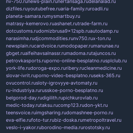
nv-750.ru
news-plain.ru
nertansaga.ru
delanalad.ru
dizfiles.ru
youtubefree.ru
aria-family.ru
roadli.ru
planeta-samara.ru
mysmartbuy.ru
matrasy-kemerovo.ru
ashanet.ru
trade-farm.ru
dotcustoms.ru
domizbrusa9x12spb.ru
autodamp.ru
narasimha.ru
djcommodities.ru
nv750.ru
x-ton.ru
newsplain.ru
cardvoice.ru
modopaper.ru
manunae.ru
gbget.ru
alfeihavsalnassr.ru
madoma.ru
tajuncos.ru
petrovkasports.ru
porno-online-besplatno.ru
splclub.ru
york-life.ru
doroga-expo.ru
ribery.ru
cleanmedicine.ru
slovar-ivrit.ru
porno-video-besplatno.ru
seks-365.ru
ovucontrol.ru
sloty-igrovyye-avtomaty.ru
ru-industriya.ru
russkoe-porno-besplatno.ru
belgorod-day.ru
digilith.ru
pichkurovlab.ru
medic-today.ru
taksu.ru
comp123.ru
don-ykt.ru
teensvoice.ru
imgsharing.ru
domashnee-porno.ru
eva-elfie.ru
foto-tur.ru
biz-doska.ru
metropoltravel.ru
veslo-i-yakor.ru
borodino-media.ru
rostotsky.ru