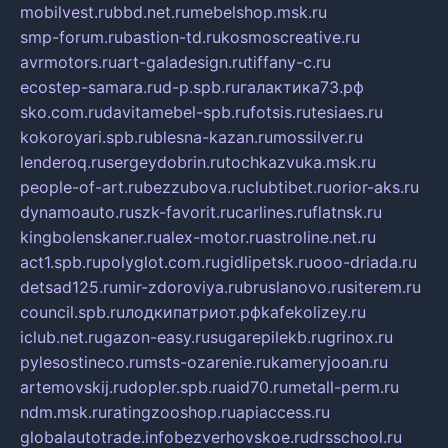
mobilvest.ru
bbd.net.ru
mebelshop.msk.ru
smp-forum.ru
bastion-td.ru
kosmoscreative.ru
avrmotors.ru
art-galadesign.ru
tiffany-c.ru
ecostep-samara.ru
d-p.spb.ru
галактика73.рф
sko.com.ru
davitamebel-spb.ru
fotsis.ru
tesiaes.ru
kokoroyari.spb.ru
blesna-kazan.ru
mossilver.ru
lenderoq.ru
sergeydobrin.ru
tochkazvuka.msk.ru
people-of-art.ru
bezzubova.ru
clubtibet.ru
orior-aks.ru
dynamoauto.ru
szk-favorit.ru
carlines.ru
flatnsk.ru
kingbolenskaner.ru
alex-motor.ru
astroline.net.ru
act1.spb.ru
polyglot.com.ru
gidlipetsk.ru
ooo-driada.ru
detsad125.ru
mir-zdoroviya.ru
bruslanovo.ru
siterem.ru
council.spb.ru
лодкипатриот.рф
kafekolizey.ru
iclub.net.ru
gazon-easy.ru
sugarepilekb.ru
grinox.ru
pylesostineco.ru
msts-ozarenie.ru
kameryjooan.ru
artemovskij.ru
dopler.spb.ru
aid70.ru
metall-perm.ru
ndm.msk.ru
ratingzooshop.ru
apiaccess.ru
globalautotrade.info
bezverhovskoe.ru
drsschool.ru