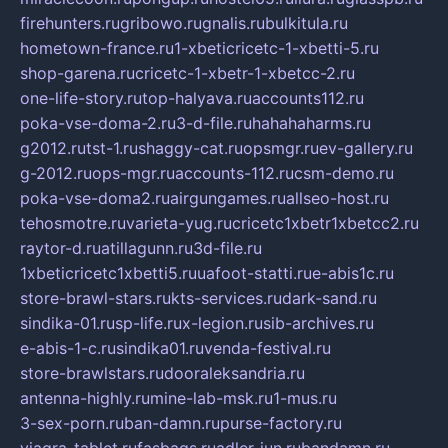
firehunters.ru
gribowo.ru
gnalis.ru
bulkitula.ru
hometown-france.ru
1-xbeticricetc-1-xbetti-5.ru
shop-garena.ru
cricetc-1-xbetr-1-xbetcc-2.ru
one-life-story.ru
top-halyava.ru
accounts112.ru
poka-vse-doma-2.ru
3-d-file.ru
hahahaharms.ru
g2012.ru
tst-1.ru
shaggy-cat.ru
opsmgr.ru
ev-gallery.ru
g-2012.ru
ops-mgr.ru
accounts-112.ru
csm-demo.ru
poka-vse-doma2.ru
airgungames.ru
allseo-host.ru
tehosmotre.ru
varieta-yug.ru
cricetc1xbetr1xbetcc2.ru
raytor-d.ru
atillagunn.ru
3d-file.ru
1xbeticricetc1xbetti5.ru
uafoot-statti.ru
e-abis1c.ru
store-brawl-stars.ru
kts-services.ru
dark-sand.ru
sindika-01.ru
sp-life.ru
x-legion.ru
sib-archives.ru
e-abis-1-c.ru
sindika01.ru
venda-festival.ru
store-brawlstars.ru
dooraleksandria.ru
antenna-highly.ru
mine-lab-msk.ru
1-mus.ru
3-sex-porn.ru
ban-damn.ru
purse-factory.ru
viagra-tablet.ru
fasbags.ru
adler-jun.ru
bandamn.ru