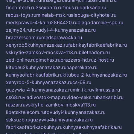
fincontech.ru
3sexporn.ru
1mus.ru
darksand.ru
rebus-toys.ru
minelab-msk.ru
alabuga-cityhotel.ru
medsprawo-4-ka.ru
2864420.ru
blagodarenie-spb.ru
zajmy24.ru
tovudyi-4-kuhnyanazakaz.ru
brazzerscom.ru
medsprawo4ka.ru
xehyroo5kuhnyanazakaz.ru
fabrikayfabrikaefabrika.ru
vskrytie-zamkov-moskva-113.ru
biletnadom.ru
zed-online.ru
pimchax.ru
brazzers-hd.ru
z-host.ru
kitubeu2kuhnyanazakaz.ru
naperekate.ru
kuhnyaofabrikaufabrik.ru
kitubeu-2-kuhnyanazakaz.ru
xehyroo-5-kuhnyanazakaz.ru
cs-68.ru
guzywia-4-kuhnyanazakaz.ru
mir-tk.ru
vlknrussia.ru
cs68.ru
vladivostok-map.ru
video-seks.ru
bankaribi.ru
raszar.ru
vskrytie-zamkov-moskva113.ru
lipetsktelecom.ru
tovudyi4kuhnyanazakaz.ru
seksuzb.ru
guzywia4kuhnyanazakaz.ru
fabrikaofabrikaokuhny.ru
kuhnyaekuhnyaafabrika.ru