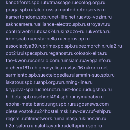
kanotiforet.spb.ru
tutmassage.ru
ecolog.org.ru
praga.spb.ru
falcorussia.ru
autodoctorservis.ru
kamertondom.spb.ru
net-life.net.ru
avto-vozim.ru
sakhcamera.ru
alliance-electro.spb.ru
stroyavt.ru
controlweb1.ru
tdsak74.ru
kinzozo-ru.ru
kvotka.ru
iron-snab.ru
costa-bella.ru
eugrus.pp.ru
associaciya39.ru
primexpo.spb.ru
bezmorchin.ru
ia2.ru
cpt21.ru
ispecspb.ru
regahost.ru
kolosok-elita.ru
tae-kwon.ru
consrio.com.ru
insiam.ru
avegainfo.ru
archery161.ru
bigencyclica.ru
vlast16.ru
korru.net
sarmiento.spb.su
extelopedia.ru
lammin-suo.spb.ru
iskatour.spb.ru
snpi.org.ru
running-line.ru
krygeva-spa.ru
chel.net.ru
rust-loco.ru
dugshop.ru
hl-beta.spb.ru
school494.spb.ru
mymubaby.ru
epoha-metalband.ru
ngr.spb.ru
rusgosnews.com
dieselvostok.ru
24hostel.msk.ru
w-dev.ru
f-ship.ru
regsmi.ru
filmnetwork.ru
malinasp.ru
kinosvin.ru
h2o-salon.ru
malutkayork.ru
deltaprim.spb.ru