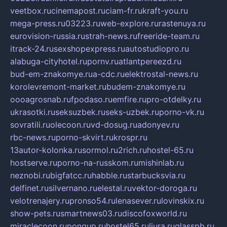
veetbox.ru
cinemapost.ru
ciam-fr.ru
kraft-you.ru
mega-press.ru
03223.ru
web-explore.ru
rastenuya.ru
eurovision-russia.ru
strah-news.ru
freeride-team.ru
itrack-24.ru
sexshopexpress.ru
autostudiopro.ru
alabuga-cityhotel.ru
pornv.ru
atlantpereezd.ru
bud-em-znakomye.ru
a-cdc.ru
elektrostal-news.ru
korolevremont-market.ru
budem-znakomye.ru
oooagrosnab.ru
fpodaso.ru
emfire.ru
pro-otdelky.ru
ukrasotki.ru
seksuzbek.ru
seks-uzbek.ru
porno-vk.ru
sovratili.ru
olecoon.ru
vd-dosug.ru
adonyev.ru
rbc-news.ru
porno-skvirt.ru
krospr.ru
13autor-kolonka.ru
sormol.ru
2rich.ru
hostel-65.ru
hostserve.ru
porno-na-russkom.ru
mishinlab.ru
neznobi.ru
bigfatcc.ru
habble.ru
starbucksvia.ru
delfinet.ru
silvernano.ru
elestal.ru
vektor-doroga.ru
velotrenajery.ru
pronso54.ru
lenasever.ru
lovinskix.ru
show-pets.ru
smartnews03.ru
discofoxworld.ru
miraclecoon.ru
pongup.ru
hostel65.ru
liura.ru
glasspb.ru