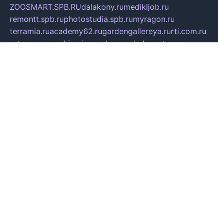
ZOOSMART.SPB.RU
dalakony.ru
medikijob.ru
remontt.spb.ru
photostudia.spb.ru
myragon.ru
terramia.ru
academy62.ru
gardengallereya.ru
rti.com.ru
artem-news.ru
biserinca.ru
krasnodarkurort.com
imshowtv.ru
mebel-v-tule.ru
mobtopik.ru
pcsecurity.net.ru
tool-sib.ru
multimetrunit.ru
sp-tour.ru
fan-cs.ru
santeh-russia.ru
symbian9.net.ru
DSHAIR.RU
tmmotors.spb.ru
xjocuricopii.com
musavtomat.msk.ru
obustrojdom.ru
sovetcik.ru
ybaranovskaya.ru
ppknews.ru
cult-alshei.ru
JAPANRUSSIA.RU
proekciyamebel.ru
imper-finans.ru
rim.org.ru
glamourai.ru
brassminus.ru
zabor-pro.ru
ftn.pp.ru
dorogoe58.ru
laimengpacker.ru
kuzova-zapchasti.ru
sageerp.ru
taxodrom.ru
dsrazvitie.ru
hardcity.net.ru
ratinghomegames.ru
topservice25.ru
gubernyan.ru
gtglasslined.ru
ii4.ru
tssport.spb.ru
andorra24.com
blackwallstreet.ru
oboimos.ru
optim-doors.com.ru
ikuch.ru
nycr.org.ru
npa21.ru
vremya-ch.spb.ru