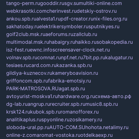
tango-perm.ru
gooddir.ru
sgv.su
multiki-online.com
webkrasotki.com
cherinvest.ru
detskiy-ostrov.ru
ankou.spb.ru
alvesta1.ru
pdf-creator.ru
nix-files.org.ru
sakhatoday.ru
elektrikersymboler.ru
sputnikyes.ru
golf2club.msk.ru
aeforums.ru
zallclub.ru
multimodal.msk.ru
habaigry.ru
haikko.ru
sobakopedia.ru
isz-fest.ru
ewnc.info
screensaver-clock.net.ru
volnav.spb.ru
comnat.ru
npf.net.ru
7bit.pp.ru
kalugatur.ru
tesiaes.ru
card.com.ru
kazanka.spb.ru
gildiya-kuznecov.ru
kameryboavision.ru
griffoncom.spb.ru
fabrika-emotsiy.ru
PARK-MATROSOVA.RU
agat.spb.ru
avtoyurist-moskva1.ru
hardware.org.ru
схема-авто.рф
dg-lab.ru
angrup.ru
recruiter.spb.ru
music8.spb.ru
krsk124.ru
kubok.spb.ru
romanofforex.ru
analitikaplus.ru
spyonline.ru
zosikamery.ru
sloboda-ural.pp.ru
AUTO-COM.SU
hohota.net
alimy.ru
online-z.com
aromat-vostoka.ru
otdelkaexp.ru