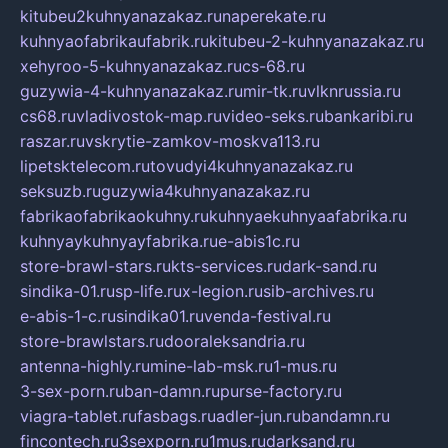
kitubeu2kuhnyanazakaz.ru
naperekate.ru
kuhnyaofabrikaufabrik.ru
kitubeu-2-kuhnyanazakaz.ru
xehyroo-5-kuhnyanazakaz.ru
cs-68.ru
guzywia-4-kuhnyanazakaz.ru
mir-tk.ru
vlknrussia.ru
cs68.ru
vladivostok-map.ru
video-seks.ru
bankaribi.ru
raszar.ru
vskrytie-zamkov-moskva113.ru
lipetsktelecom.ru
tovudyi4kuhnyanazakaz.ru
seksuzb.ru
guzywia4kuhnyanazakaz.ru
fabrikaofabrikaokuhny.ru
kuhnyaekuhnyaafabrika.ru
kuhnyaykuhnyayfabrika.ru
e-abis1c.ru
store-brawl-stars.ru
kts-services.ru
dark-sand.ru
sindika-01.ru
sp-life.ru
x-legion.ru
sib-archives.ru
e-abis-1-c.ru
sindika01.ru
venda-festival.ru
store-brawlstars.ru
dooraleksandria.ru
antenna-highly.ru
mine-lab-msk.ru
1-mus.ru
3-sex-porn.ru
ban-damn.ru
purse-factory.ru
viagra-tablet.ru
fasbags.ru
adler-jun.ru
bandamn.ru
fincontech.ru
3sexporn.ru
1mus.ru
darksand.ru