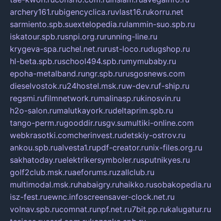
archery161.ru
bigencyclica.ru
vlast16.ru
korru.net
sarmiento.spb.su
extelopedia.ru
lammin-suo.spb.ru
iskatour.spb.ru
snpi.org.ru
running-line.ru
krygeva-spa.ru
chel.net.ru
rust-loco.ru
dugshop.ru
hl-beta.spb.ru
school494.spb.ru
mymubaby.ru
epoha-metalband.ru
ngr.spb.ru
rusgosnews.com
dieselvostok.ru
24hostel.msk.ru
w-dev.ru
f-ship.ru
regsmi.ru
filmnetwork.ru
malinasp.ru
kinosvin.ru
h2o-salon.ru
malutkayork.ru
deltaprim.spb.ru
tango-perm.ru
gooddir.ru
sgv.su
multiki-online.com
webkrasotki.com
cherinvest.ru
detskiy-ostrov.ru
ankou.spb.ru
alvesta1.ru
pdf-creator.ru
nix-files.org.ru
sakhatoday.ru
elektrikersymboler.ru
sputnikyes.ru
golf2club.msk.ru
aeforums.ru
zallclub.ru
multimodal.msk.ru
habaigry.ru
haikko.ru
sobakopedia.ru
isz-fest.ru
ewnc.info
screensaver-clock.net.ru
volnav.spb.ru
comnat.ru
npf.net.ru
7bit.pp.ru
kalugatur.ru