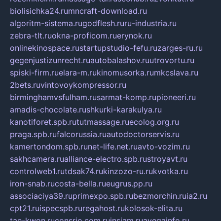
biolisichka24.ru
mncraft-download.ru
algoritm-sistema.ru
godflesh.ru
ru-industria.ru
zebra-tlt.ru
okna-proficom.ru
erynok.ru
onlinekinospace.ru
startupstudio-fefu.ru
zarges-ru.ru
gegenjustizunrecht.ru
autobalashov.ru
utrovortu.ru
spiski-firm.ru
elara-m.ru
kinomusorka.ru
mkcslava.ru
2bets.ru
vintovoykompressor.ru
birminghamvsfulham.ru
sarmat-komp.ru
pioneeri.ru
amadis-chocolate.ru
shkurki-karakulya.ru
kanotiforet.spb.ru
tutmassage.ru
ecolog.org.ru
praga.spb.ru
falcorussia.ru
autodoctorservis.ru
kamertondom.spb.ru
net-life.net.ru
avto-vozim.ru
sakhcamera.ru
alliance-electro.spb.ru
stroyavt.ru
controlweb1.ru
tdsak74.ru
kinzozo-ru.ru
kvotka.ru
iron-snab.ru
costa-bella.ru
eugrus.pp.ru
associaciya39.ru
primexpo.spb.ru
bezmorchin.ru
ia2.ru
cpt21.ru
ispecspb.ru
regahost.ru
kolosok-elita.ru
tae-kwon.ru
consrio.com.ru
insiam.ru
avegainfo.ru