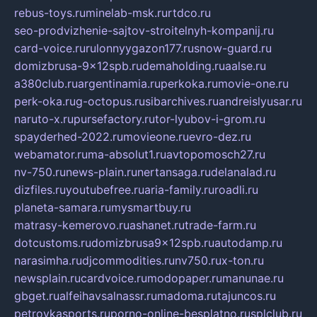
rebus-toys.ru
minelab-msk.ru
rtdco.ru
seo-prodvizhenie-sajtov-stroitelnyh-kompanij.ru
card-voice.ru
rulonnyygazon177.ru
snow-guard.ru
domizbrusa-9x12spb.ru
demaholding.ru
aalse.ru
a380club.ru
argentinamia.ru
perkoka.ru
movie-one.ru
perk-oka.ru
g-octopus.ru
sibarchives.ru
andreislyusar.ru
naruto-x.ru
pursefactory.ru
tor-lyubov-i-grom.ru
spayderhed-2022.ru
movieone.ru
evro-dez.ru
webamator.ru
ma-absolut1.ru
avtopomosch27.ru
nv-750.ru
news-plain.ru
nertansaga.ru
delanalad.ru
dizfiles.ru
youtubefree.ru
aria-family.ru
roadli.ru
planeta-samara.ru
mysmartbuy.ru
matrasy-kemerovo.ru
ashanet.ru
trade-farm.ru
dotcustoms.ru
domizbrusa9x12spb.ru
autodamp.ru
narasimha.ru
djcommodities.ru
nv750.ru
x-ton.ru
newsplain.ru
cardvoice.ru
modopaper.ru
manunae.ru
gbget.ru
alfeihavsalnassr.ru
madoma.ru
tajuncos.ru
petrovkasports.ru
porno-online-besplatno.ru
splclub.ru