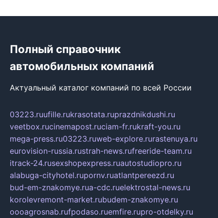
Полный справочник
автомобильных компаний
Актуальный каталог компаний по всей России
03223.ru
ufille.ru
krasotata.ru
prazdnikdushi.ru
veetbox.ru
cinemapost.ru
ciam-fr.ru
kraft-you.ru
mega-press.ru
03223.ru
web-explore.ru
rastenuya.ru
eurovision-russia.ru
strah-news.ru
freeride-team.ru
itrack-24.ru
sexshopexpress.ru
autostudiopro.ru
alabuga-cityhotel.ru
pornv.ru
atlantpereezd.ru
bud-em-znakomye.ru
a-cdc.ru
elektrostal-news.ru
korolevremont-market.ru
budem-znakomye.ru
oooagrosnab.ru
fpodaso.ru
emfire.ru
pro-otdelky.ru