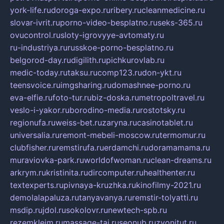
york-life.ru
doroga-expo.ru
ribery.ru
cleanmedicine.ru
slovar-ivrit.ru
porno-video-besplatno.ru
seks-365.ru
ovucontrol.ru
sloty-igrovyye-avtomaty.ru
ru-industriya.ru
russkoe-porno-besplatno.ru
belgorod-day.ru
digilith.ru
pichkurovlab.ru
medic-today.ru
taksu.ru
comp123.ru
don-ykt.ru
teensvoice.ru
imgsharing.ru
domashnee-porno.ru
eva-elfie.ru
foto-tur.ru
biz-doska.ru
metropoltravel.ru
veslo-i-yakor.ru
borodino-media.ru
rostotsky.ru
regionufa.ru
weiss-bet.ru
zaryna.ru
casinotablet.ru
universalia.ru
remont-mebeli-moscow.ru
termomur.ru
clubfisher.ru
remstirufa.ru
erdamchi.ru
doramamama.ru
muraviovka-park.ru
worldofwoman.ru
clean-dreams.ru
arkrym.ru
kristinita.ru
dircomputer.ru
healthenter.ru
textexperts.ru
pivnaya-kruzhka.ru
kinofilmy-2021.ru
demolalapaluza.ru
tanyavanya.ru
remstir-tolyatti.ru
msdip.ru
jdol.ru
sokolovr.ru
newtech-spb.ru
rezemkleim.ru
massage-tai.ru
seonub.ru
zvonitut.ru