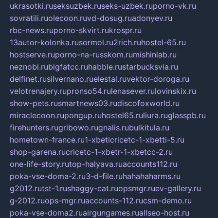
ukrasotki.ru
seksuzbek.ru
seks-uzbek.ru
porno-vk.ru
sovratili.ru
olecoon.ru
vd-dosug.ru
adonyev.ru
rbc-news.ru
porno-skvirt.ru
krospr.ru
13autor-kolonka.ru
sormol.ru
2rich.ru
hostel-65.ru
hostserve.ru
porno-na-russkom.ru
mishinlab.ru
neznobi.ru
bigfatcc.ru
habble.ru
starbucksvia.ru
delfinet.ru
silvernano.ru
elestal.ru
vektor-doroga.ru
velotrenajery.ru
pronso54.ru
lenasever.ru
lovinskix.ru
show-pets.ru
smartnews03.ru
discofoxworld.ru
miraclecoon.ru
pongup.ru
hostel65.ru
liura.ru
glasspb.ru
firehunters.ru
gribowo.ru
gnalis.ru
bulkitula.ru
hometown-france.ru
1-xbeticricetc-1-xbetti-5.ru
shop-garena.ru
cricetc-1-xbetr-1-xbetcc-2.ru
one-life-story.ru
top-halyava.ru
accounts112.ru
poka-vse-doma-2.ru
3-d-file.ru
hahahaharms.ru
g2012.ru
tst-1.ru
shaggy-cat.ru
opsmgr.ru
ev-gallery.ru
g-2012.ru
ops-mgr.ru
accounts-112.ru
csm-demo.ru
poka-vse-doma2.ru
airgungames.ru
allseo-host.ru