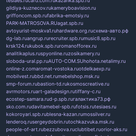
tesiaes.ru
card.com.ru
kazanka.spb.ru
gildiya-kuznecov.ru
kameryboavision.ru
griffoncom.spb.ru
fabrika-emotsiy.ru
PARK-MATROSOVA.RU
agat.spb.ru
avtoyurist-moskva1.ru
hardware.org.ru
схема-авто.рф
dg-lab.ru
angrup.ru
recruiter.spb.ru
music8.spb.ru
krsk124.ru
kubok.spb.ru
romanofforex.ru
analitikaplus.ru
spyonline.ru
zosikamery.ru
sloboda-ural.pp.ru
AUTO-COM.SU
hohota.net
alimy.ru
online-z.com
aromat-vostoka.ru
otdelkaexp.ru
mobilvest.ru
bbd.net.ru
mebelshop.msk.ru
smp-forum.ru
bastion-td.ru
kosmoscreative.ru
avrmotors.ru
art-galadesign.ru
tiffany-c.ru
ecostep-samara.ru
d-p.spb.ru
галактика73.рф
sko.com.ru
davitamebel-spb.ru
fotsis.ru
tesiaes.ru
kokoroyari.spb.ru
blesna-kazan.ru
mossilver.ru
lenderoq.ru
sergeydobrin.ru
tochkazvuka.msk.ru
people-of-art.ru
bezzubova.ru
clubtibet.ru
orior-aks.ru