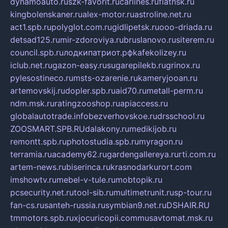
dynamoauto.ru
szk-favorit.ru
carlines.ru
flatnsk.ru
kingbolenskaner.ru
alex-motor.ru
astroline.net.ru
act1.spb.ru
polyglot.com.ru
gidlipetsk.ru
ooo-driada.ru
detsad125.ru
mir-zdoroviya.ru
bruslanovo.ru
siterem.ru
council.spb.ru
лодкипатриот.рф
kafekolizey.ru
iclub.net.ru
gazon-easy.ru
sugarepilekb.ru
grinox.ru
pylesostineco.ru
msts-ozarenie.ru
kameryjooan.ru
artemovskij.ru
dopler.spb.ru
aid70.ru
metall-perm.ru
ndm.msk.ru
ratingzooshop.ru
apiaccess.ru
globalautotrade.info
bezverhovskoe.ru
drsschool.ru
ZOOSMART.SPB.RU
dalakony.ru
medikijob.ru
remontt.spb.ru
photostudia.spb.ru
myragon.ru
terramia.ru
academy62.ru
gardengallereya.ru
rti.com.ru
artem-news.ru
biserinca.ru
krasnodarkurort.com
imshowtv.ru
mebel-v-tule.ru
mobtopik.ru
pcsecurity.net.ru
tool-sib.ru
multimetrunit.ru
sp-tour.ru
fan-cs.ru
santeh-russia.ru
symbian9.net.ru
DSHAIR.RU
tmmotors.spb.ru
xjocuricopii.com
musavtomat.msk.ru