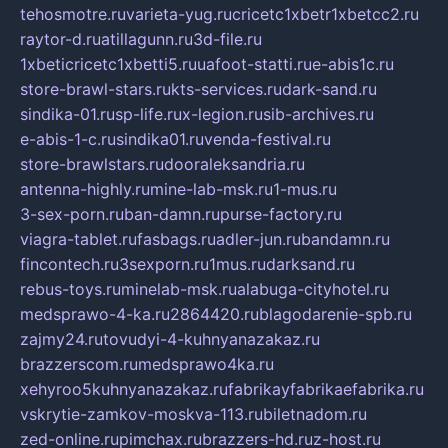
tehosmotre.ru
varieta-yug.ru
cricetc1xbetr1xbetcc2.ru
raytor-d.ru
atillagunn.ru
3d-file.ru
1xbeticricetc1xbetti5.ru
uafoot-statti.ru
e-abis1c.ru
store-brawl-stars.ru
kts-services.ru
dark-sand.ru
sindika-01.ru
sp-life.ru
x-legion.ru
sib-archives.ru
e-abis-1-c.ru
sindika01.ru
venda-festival.ru
store-brawlstars.ru
dooraleksandria.ru
antenna-highly.ru
mine-lab-msk.ru
1-mus.ru
3-sex-porn.ru
ban-damn.ru
purse-factory.ru
viagra-tablet.ru
fasbags.ru
adler-jun.ru
bandamn.ru
fincontech.ru
3sexporn.ru
1mus.ru
darksand.ru
rebus-toys.ru
minelab-msk.ru
alabuga-cityhotel.ru
medsprawo-4-ka.ru
2864420.ru
blagodarenie-spb.ru
zajmy24.ru
tovudyi-4-kuhnyanazakaz.ru
brazzerscom.ru
medsprawo4ka.ru
xehyroo5kuhnyanazakaz.ru
fabrikayfabrikaefabrika.ru
vskrytie-zamkov-moskva-113.ru
biletnadom.ru
zed-online.ru
pimchax.ru
brazzers-hd.ru
z-host.ru