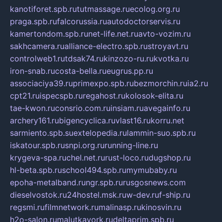
kanotiforet.spb.ru
tutmassage.ru
ecolog.org.ru
praga.spb.ru
falcorussia.ru
autodoctorservis.ru
kamertondom.spb.ru
net-life.net.ru
avto-vozim.ru
sakhcamera.ru
alliance-electro.spb.ru
stroyavt.ru
controlweb1.ru
tdsak74.ru
kinzozo-ru.ru
kvotka.ru
iron-snab.ru
costa-bella.ru
eugrus.pp.ru
associaciya39.ru
primexpo.spb.ru
bezmorchin.ru
ia2.ru
cpt21.ru
ispecspb.ru
regahost.ru
kolosok-elita.ru
tae-kwon.ru
consrio.com.ru
insiam.ru
avegainfo.ru
archery161.ru
bigencyclica.ru
vlast16.ru
korru.net
sarmiento.spb.su
extelopedia.ru
lammin-suo.spb.ru
iskatour.spb.ru
snpi.org.ru
running-line.ru
krygeva-spa.ru
chel.net.ru
rust-loco.ru
dugshop.ru
hl-beta.spb.ru
school494.spb.ru
mymubaby.ru
epoha-metalband.ru
ngr.spb.ru
rusgosnews.com
dieselvostok.ru
24hostel.msk.ru
w-dev.ru
f-ship.ru
regsmi.ru
filmnetwork.ru
malinasp.ru
kinosvin.ru
h2o-salon.ru
malutkayork.ru
deltaprim.spb.ru