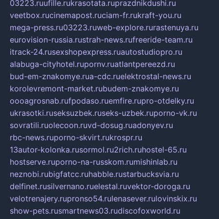
03223.ru
ufille.ru
krasotata.ru
prazdnikdushi.ru
veetbox.ru
cinemapost.ru
ciam-fr.ru
kraft-you.ru
mega-press.ru
03223.ru
web-explore.ru
rastenuya.ru
eurovision-russia.ru
strah-news.ru
freeride-team.ru
itrack-24.ru
sexshopexpress.ru
autostudiopro.ru
alabuga-cityhotel.ru
pornv.ru
atlantpereezd.ru
bud-em-znakomye.ru
a-cdc.ru
elektrostal-news.ru
korolevremont-market.ru
budem-znakomye.ru
oooagrosnab.ru
fpodaso.ru
emfire.ru
pro-otdelky.ru
ukrasotki.ru
seksuzbek.ru
seks-uzbek.ru
porno-vk.ru
sovratili.ru
olecoon.ru
vd-dosug.ru
adonyev.ru
rbc-news.ru
porno-skvirt.ru
krospr.ru
13autor-kolonka.ru
sormol.ru
2rich.ru
hostel-65.ru
hostserve.ru
porno-na-russkom.ru
mishinlab.ru
neznobi.ru
bigfatcc.ru
habble.ru
starbucksvia.ru
delfinet.ru
silvernano.ru
elestal.ru
vektor-doroga.ru
velotrenajery.ru
pronso54.ru
lenasever.ru
lovinskix.ru
show-pets.ru
smartnews03.ru
discofoxworld.ru