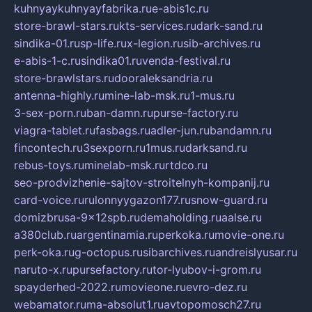
kuhnyaykuhnyayfabrika.ru
e-abis1c.ru
store-brawl-stars.ru
kts-services.ru
dark-sand.ru
sindika-01.ru
sp-life.ru
x-legion.ru
sib-archives.ru
e-abis-1-c.ru
sindika01.ru
venda-festival.ru
store-brawlstars.ru
dooraleksandria.ru
antenna-highly.ru
mine-lab-msk.ru
1-mus.ru
3-sex-porn.ru
ban-damn.ru
purse-factory.ru
viagra-tablet.ru
fasbags.ru
adler-jun.ru
bandamn.ru
fincontech.ru
3sexporn.ru
1mus.ru
darksand.ru
rebus-toys.ru
minelab-msk.ru
rtdco.ru
seo-prodvizhenie-sajtov-stroitelnyh-kompanij.ru
card-voice.ru
rulonnyygazon177.ru
snow-guard.ru
domizbrusa-9x12spb.ru
demaholding.ru
aalse.ru
a380club.ru
argentinamia.ru
perkoka.ru
movie-one.ru
perk-oka.ru
g-octopus.ru
sibarchives.ru
andreislyusar.ru
naruto-x.ru
pursefactory.ru
tor-lyubov-i-grom.ru
spayderhed-2022.ru
movieone.ru
evro-dez.ru
webamator.ru
ma-absolut1.ru
avtopomosch27.ru