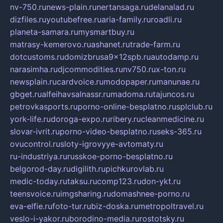
nv-750.ru
news-plain.ru
nertansaga.ru
delanalad.ru
dizfiles.ru
youtubefree.ru
aria-family.ru
roadli.ru
planeta-samara.ru
mysmartbuy.ru
matrasy-kemerovo.ru
ashanet.ru
trade-farm.ru
dotcustoms.ru
domizbrusa9x12spb.ru
autodamp.ru
narasimha.ru
djcommodities.ru
nv750.ru
x-ton.ru
newsplain.ru
cardvoice.ru
modopaper.ru
manunae.ru
gbget.ru
alfeihavsalnassr.ru
madoma.ru
tajuncos.ru
petrovkasports.ru
porno-online-besplatno.ru
splclub.ru
york-life.ru
doroga-expo.ru
ribery.ru
cleanmedicine.ru
slovar-ivrit.ru
porno-video-besplatno.ru
seks-365.ru
ovucontrol.ru
sloty-igrovyye-avtomaty.ru
ru-industriya.ru
russkoe-porno-besplatno.ru
belgorod-day.ru
digilith.ru
pichkurovlab.ru
medic-today.ru
taksu.ru
comp123.ru
don-ykt.ru
teensvoice.ru
imgsharing.ru
domashnee-porno.ru
eva-elfie.ru
foto-tur.ru
biz-doska.ru
metropoltravel.ru
veslo-i-yakor.ru
borodino-media.ru
rostotsky.ru