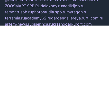
ZOOSMART.SPB.RU
dalakony.ru
medikijob.ru
remontt.spb.ru
photostudia.spb.ru
myragon.ru
terramia.ru
academy62.ru
gardengallereya.ru
rti.com.ru
artem-news.ru
biserinca.ru
krasnodarkurort.com
imshowtv.ru
mebel-v-tule.ru
mobtopik.ru
pcsecurity.net.ru
tool-sib.ru
multimetrunit.ru
sp-tour.ru
fan-cs.ru
santeh-russia.ru
symbian9.net.ru
DSHAIR.RU
tmmotors.spb.ru
xjocuricopii.com
musavtomat.msk.ru
obustrojdom.ru
sovetcik.ru
ybaranovskaya.ru
ppknews.ru
cult-alshei.ru
JAPANRUSSIA.RU
proekciyamebel.ru
imper-finans.ru
rim.org.ru
glamourai.ru
brassminus.ru
zabor-pro.ru
ftn.pp.ru
dorogoe58.ru
laimengpacker.ru
kuzova-zapchasti.ru
sageerp.ru
taxodrom.ru
dsrazvitie.ru
hardcity.net.ru
ratinghomegames.ru
topservice25.ru
gubernyan.ru
gtglasslined.ru
ii4.ru
tssport.spb.ru
andorra24.com
blackwallstreet.ru
oboimos.ru
optim-doors.com.ru