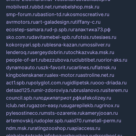
mobilvest.ru
bbd.net.ru
mebelshop.msk.ru
smp-forum.ru
bastion-td.ru
kosmoscreative.ru
avrmotors.ru
art-galadesign.ru
tiffany-c.ru
ecostep-samara.ru
d-p.spb.ru
галактика73.рф
sko.com.ru
davitamebel-spb.ru
fotsis.ru
tesiaes.ru
kokoroyari.spb.ru
blesna-kazan.ru
mossilver.ru
lenderoq.ru
sergeydobrin.ru
tochkazvuka.msk.ru
people-of-art.ru
bezzubova.ru
clubtibet.ru
orior-aks.ru
dynamoauto.ru
szk-favorit.ru
carlines.ru
flatnsk.ru
kingbolenskaner.ru
alex-motor.ru
astroline.net.ru
act1.spb.ru
polyglot.com.ru
gidlipetsk.ru
ooo-driada.ru
detsad125.ru
mir-zdoroviya.ru
bruslanovo.ru
siterem.ru
council.spb.ru
лодкипатриот.рф
kafekolizey.ru
iclub.net.ru
gazon-easy.ru
sugarepilekb.ru
grinox.ru
pylesostineco.ru
msts-ozarenie.ru
kameryjooan.ru
artemovskij.ru
dopler.spb.ru
aid70.ru
metall-perm.ru
ndm.msk.ru
ratingzooshop.ru
apiaccess.ru
globalautotrade.info
bezverhovskoe.ru
drsschool.ru