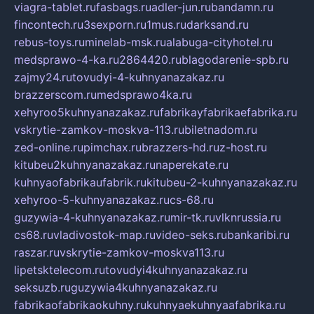
viagra-tablet.ru
fasbags.ru
adler-jun.ru
bandamn.ru
fincontech.ru
3sexporn.ru
1mus.ru
darksand.ru
rebus-toys.ru
minelab-msk.ru
alabuga-cityhotel.ru
medsprawo-4-ka.ru
2864420.ru
blagodarenie-spb.ru
zajmy24.ru
tovudyi-4-kuhnyanazakaz.ru
brazzerscom.ru
medsprawo4ka.ru
xehyroo5kuhnyanazakaz.ru
fabrikayfabrikaefabrika.ru
vskrytie-zamkov-moskva-113.ru
biletnadom.ru
zed-online.ru
pimchax.ru
brazzers-hd.ru
z-host.ru
kitubeu2kuhnyanazakaz.ru
naperekate.ru
kuhnyaofabrikaufabrik.ru
kitubeu-2-kuhnyanazakaz.ru
xehyroo-5-kuhnyanazakaz.ru
cs-68.ru
guzywia-4-kuhnyanazakaz.ru
mir-tk.ru
vlknrussia.ru
cs68.ru
vladivostok-map.ru
video-seks.ru
bankaribi.ru
raszar.ru
vskrytie-zamkov-moskva113.ru
lipetsktelecom.ru
tovudyi4kuhnyanazakaz.ru
seksuzb.ru
guzywia4kuhnyanazakaz.ru
fabrikaofabrikaokuhny.ru
kuhnyaekuhnyaafabrika.ru