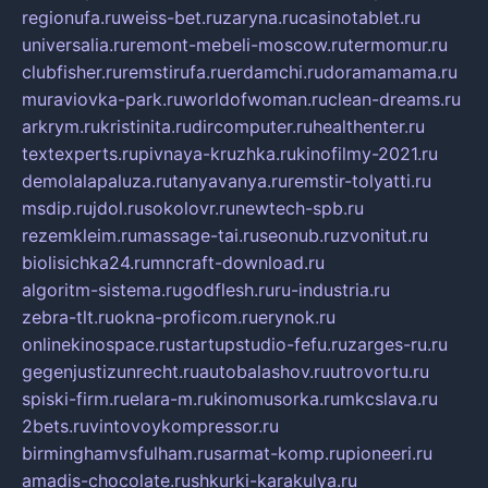
regionufa.ru
weiss-bet.ru
zaryna.ru
casinotablet.ru
universalia.ru
remont-mebeli-moscow.ru
termomur.ru
clubfisher.ru
remstirufa.ru
erdamchi.ru
doramamama.ru
muraviovka-park.ru
worldofwoman.ru
clean-dreams.ru
arkrym.ru
kristinita.ru
dircomputer.ru
healthenter.ru
textexperts.ru
pivnaya-kruzhka.ru
kinofilmy-2021.ru
demolalapaluza.ru
tanyavanya.ru
remstir-tolyatti.ru
msdip.ru
jdol.ru
sokolovr.ru
newtech-spb.ru
rezemkleim.ru
massage-tai.ru
seonub.ru
zvonitut.ru
biolisichka24.ru
mncraft-download.ru
algoritm-sistema.ru
godflesh.ru
ru-industria.ru
zebra-tlt.ru
okna-proficom.ru
erynok.ru
onlinekinospace.ru
startupstudio-fefu.ru
zarges-ru.ru
gegenjustizunrecht.ru
autobalashov.ru
utrovortu.ru
spiski-firm.ru
elara-m.ru
kinomusorka.ru
mkcslava.ru
2bets.ru
vintovoykompressor.ru
birminghamvsfulham.ru
sarmat-komp.ru
pioneeri.ru
amadis-chocolate.ru
shkurki-karakulya.ru