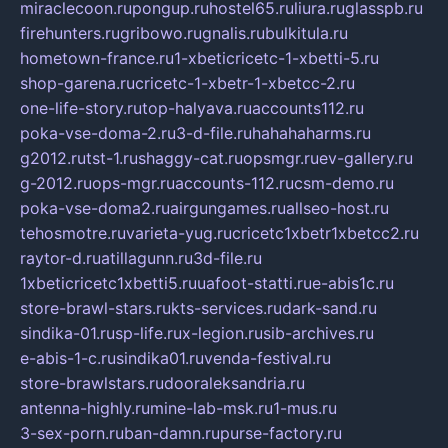
miraclecoon.ru
pongup.ru
hostel65.ru
liura.ru
glasspb.ru
firehunters.ru
gribowo.ru
gnalis.ru
bulkitula.ru
hometown-france.ru
1-xbeticricetc-1-xbetti-5.ru
shop-garena.ru
cricetc-1-xbetr-1-xbetcc-2.ru
one-life-story.ru
top-halyava.ru
accounts112.ru
poka-vse-doma-2.ru
3-d-file.ru
hahahaharms.ru
g2012.ru
tst-1.ru
shaggy-cat.ru
opsmgr.ru
ev-gallery.ru
g-2012.ru
ops-mgr.ru
accounts-112.ru
csm-demo.ru
poka-vse-doma2.ru
airgungames.ru
allseo-host.ru
tehosmotre.ru
varieta-yug.ru
cricetc1xbetr1xbetcc2.ru
raytor-d.ru
atillagunn.ru
3d-file.ru
1xbeticricetc1xbetti5.ru
uafoot-statti.ru
e-abis1c.ru
store-brawl-stars.ru
kts-services.ru
dark-sand.ru
sindika-01.ru
sp-life.ru
x-legion.ru
sib-archives.ru
e-abis-1-c.ru
sindika01.ru
venda-festival.ru
store-brawlstars.ru
dooraleksandria.ru
antenna-highly.ru
mine-lab-msk.ru
1-mus.ru
3-sex-porn.ru
ban-damn.ru
purse-factory.ru