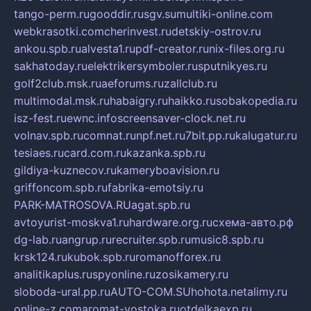
tango-perm.ru
gooddir.ru
sgv.su
multiki-online.com
webkrasotki.com
cherinvest.ru
detskiy-ostrov.ru
ankou.spb.ru
alvesta1.ru
pdf-creator.ru
nix-files.org.ru
sakhatoday.ru
elektrikersymboler.ru
sputnikyes.ru
golf2club.msk.ru
aeforums.ru
zallclub.ru
multimodal.msk.ru
habaigry.ru
haikko.ru
sobakopedia.ru
isz-fest.ru
ewnc.info
screensaver-clock.net.ru
volnav.spb.ru
comnat.ru
npf.net.ru
7bit.pp.ru
kalugatur.ru
tesiaes.ru
card.com.ru
kazanka.spb.ru
gildiya-kuznecov.ru
kameryboavision.ru
griffoncom.spb.ru
fabrika-emotsiy.ru
PARK-MATROSOVA.RU
agat.spb.ru
avtoyurist-moskva1.ru
hardware.org.ru
схема-авто.рф
dg-lab.ru
angrup.ru
recruiter.spb.ru
music8.spb.ru
krsk124.ru
kubok.spb.ru
romanofforex.ru
analitikaplus.ru
spyonline.ru
zosikamery.ru
sloboda-ural.pp.ru
AUTO-COM.SU
hohota.net
alimy.ru
online-z.com
aromat-vostoka.ru
otdelkaexp.ru