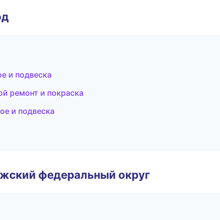
од
ое и подвеска
ой ремонт и покраска
ое и подвеска
лжский федеральный округ