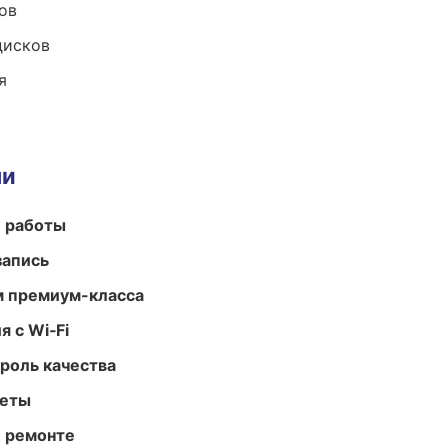
ов
дисков
я
ми
е работы
запись
м премиум-класса
 с Wi‑Fi
роль качества
меты
и ремонте