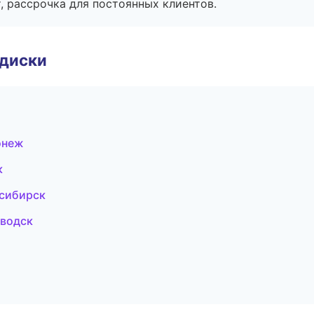
, рассрочка для постоянных клиентов.
 диски
онеж
к
осибирск
аводск