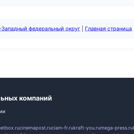
о-Западный федеральный округ
|
Главная страница
льных компаний
сии
eetbox.ru
cinemapost.ru
ciam-fr.ru
kraft-you.ru
mega-press.ru