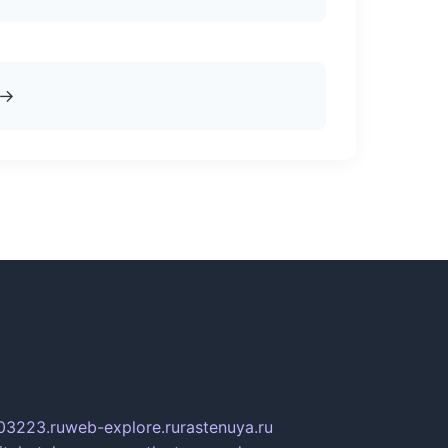
→
03223.ru
web-explore.ru
rastenuya.ru