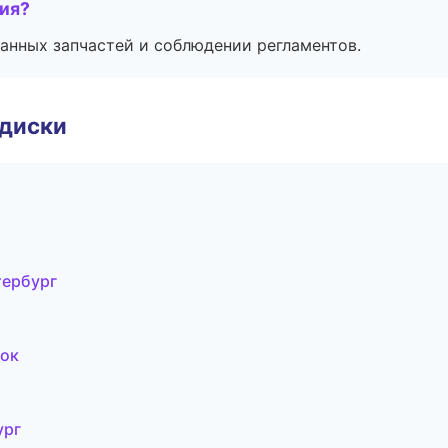
тия?
анных запчастей и соблюдении регламентов.
 диски
тербург
ток
ург