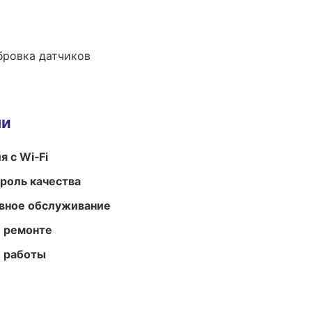
ибровка датчиков
ми
 с Wi‑Fi
роль качества
вное обслуживание
и ремонте
е работы