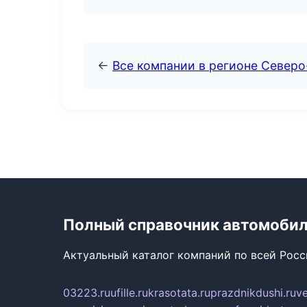
←
Все компании в регионе Север
Полный справочник автомоби
Актуальный каталог компаний по всей Рос
03223.ru
ufille.ru
krasotata.ru
prazdnikdushi.ru
v