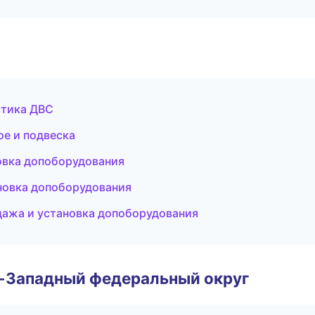
стика ДВС
ое и подвеска
новка допоборудования
новка допоборудования
ажа и установка допоборудования
о-Западный федеральный округ