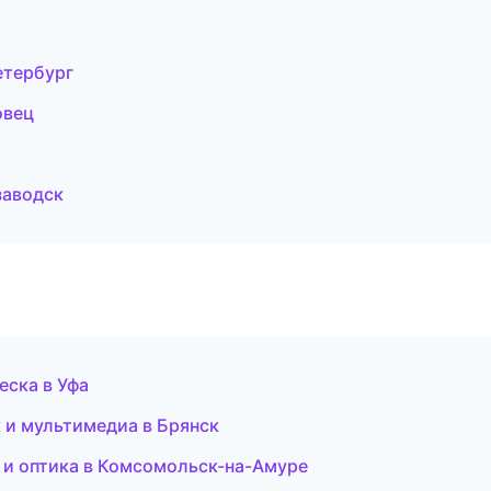
етербург
овец
заводск
веска в Уфа
к и мультимедиа в Брянск
 и оптика в Комсомольск-на-Амуре