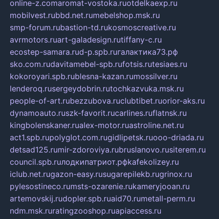
online-z.com
aromat-vostoka.ru
otdelkaexp.ru
mobilvest.ru
bbd.net.ru
mebelshop.msk.ru
smp-forum.ru
bastion-td.ru
kosmoscreative.ru
avrmotors.ru
art-galadesign.ru
tiffany-c.ru
ecostep-samara.ru
d-p.spb.ru
галактика73.рф
sko.com.ru
davitamebel-spb.ru
fotsis.ru
tesiaes.ru
kokoroyari.spb.ru
blesna-kazan.ru
mossilver.ru
lenderoq.ru
sergeydobrin.ru
tochkazvuka.msk.ru
people-of-art.ru
bezzubova.ru
clubtibet.ru
orior-aks.ru
dynamoauto.ru
szk-favorit.ru
carlines.ru
flatnsk.ru
kingbolenskaner.ru
alex-motor.ru
astroline.net.ru
act1.spb.ru
polyglot.com.ru
gidlipetsk.ru
ooo-driada.ru
detsad125.ru
mir-zdoroviya.ru
bruslanovo.ru
siterem.ru
council.spb.ru
лодкипатриот.рф
kafekolizey.ru
iclub.net.ru
gazon-easy.ru
sugarepilekb.ru
grinox.ru
pylesostineco.ru
msts-ozarenie.ru
kameryjooan.ru
artemovskij.ru
dopler.spb.ru
aid70.ru
metall-perm.ru
ndm.msk.ru
ratingzooshop.ru
apiaccess.ru