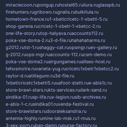
miraclecoon.ru
pongup.ru
hostel65.ru
liura.ru
glasspb.ru
firehunters.ru
gribowo.ru
gnalis.ru
bulkitula.ru
hometown-france.ru
1-xbeticricetc-1-xbetti-5.ru
shop-garena.ru
cricetc-1-xbetr-1-xbetcc-2.ru
one-life-story.ru
top-halyava.ru
accounts112.ru
poka-vse-doma-2.ru
3-d-file.ru
hahahaharms.ru
g2012.ru
tst-1.ru
shaggy-cat.ru
opsmgr.ru
ev-gallery.ru
g-2012.ru
ops-mgr.ru
accounts-112.ru
csm-demo.ru
poka-vse-doma2.ru
airgungames.ru
allseo-host.ru
tehosmotre.ru
varieta-yug.ru
cricetc1xbetr1xbetcc2.ru
raytor-d.ru
atillagunn.ru
3d-file.ru
1xbeticricetc1xbetti5.ru
uafoot-statti.ru
e-abis1c.ru
store-brawl-stars.ru
kts-services.ru
dark-sand.ru
sindika-01.ru
sp-life.ru
x-legion.ru
sib-archives.ru
e-abis-1-c.ru
sindika01.ru
venda-festival.ru
store-brawlstars.ru
dooraleksandria.ru
antenna-highly.ru
mine-lab-msk.ru
1-mus.ru
3-sex-porn.ru
ban-damn.ru
purse-factory.ru