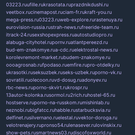
03223.ru
ufille.ru
krasotata.ru
prazdnikdushi.ru
veetbox.ru
cinemapost.ru
ciam-fr.ru
kraft-you.ru
mega-press.ru
03223.ru
web-explore.ru
rastenuya.ru
eurovision-russia.ru
strah-news.ru
freeride-team.ru
itrack-24.ru
sexshopexpress.ru
autostudiopro.ru
alabuga-cityhotel.ru
pornv.ru
atlantpereezd.ru
bud-em-znakomye.ru
a-cdc.ru
elektrostal-news.ru
korolevremont-market.ru
budem-znakomye.ru
oooagrosnab.ru
fpodaso.ru
emfire.ru
pro-otdelky.ru
ukrasotki.ru
seksuzbek.ru
seks-uzbek.ru
porno-vk.ru
sovratili.ru
olecoon.ru
vd-dosug.ru
adonyev.ru
rbc-news.ru
porno-skvirt.ru
krospr.ru
13autor-kolonka.ru
sormol.ru
2rich.ru
hostel-65.ru
hostserve.ru
porno-na-russkom.ru
mishinlab.ru
neznobi.ru
bigfatcc.ru
habble.ru
starbucksvia.ru
delfinet.ru
silvernano.ru
elestal.ru
vektor-doroga.ru
velotrenajery.ru
pronso54.ru
lenasever.ru
lovinskix.ru
show-pets.ru
smartnews03.ru
discofoxworld.ru