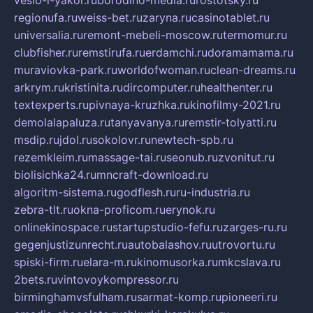
veslo-i-yakor.ru
borodino-media.ru
rostotsky.ru
regionufa.ru
weiss-bet.ru
zaryna.ru
casinotablet.ru
universalia.ru
remont-mebeli-moscow.ru
termomur.ru
clubfisher.ru
remstirufa.ru
erdamchi.ru
doramamama.ru
muraviovka-park.ru
worldofwoman.ru
clean-dreams.ru
arkrym.ru
kristinita.ru
dircomputer.ru
healthenter.ru
textexperts.ru
pivnaya-kruzhka.ru
kinofilmy-2021.ru
demolalapaluza.ru
tanyavanya.ru
remstir-tolyatti.ru
msdip.ru
jdol.ru
sokolovr.ru
newtech-spb.ru
rezemkleim.ru
massage-tai.ru
seonub.ru
zvonitut.ru
biolisichka24.ru
mncraft-download.ru
algoritm-sistema.ru
godflesh.ru
ru-industria.ru
zebra-tlt.ru
okna-proficom.ru
erynok.ru
onlinekinospace.ru
startupstudio-fefu.ru
zarges-ru.ru
gegenjustizunrecht.ru
autobalashov.ru
utrovortu.ru
spiski-firm.ru
elara-m.ru
kinomusorka.ru
mkcslava.ru
2bets.ru
vintovoykompressor.ru
birminghamvsfulham.ru
sarmat-komp.ru
pioneeri.ru