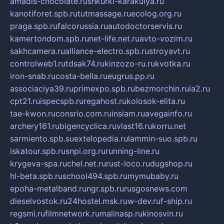
amadis-chocolate.ru
shkurki-karakulya.ru
kanotiforet.spb.ru
tutmassage.ru
ecolog.org.ru
praga.spb.ru
falcorussia.ru
autodoctorservis.ru
kamertondom.spb.ru
net-life.net.ru
avto-vozim.ru
sakhcamera.ru
alliance-electro.spb.ru
stroyavt.ru
controlweb1.ru
tdsak74.ru
kinzozo-ru.ru
kvotka.ru
iron-snab.ru
costa-bella.ru
eugrus.pp.ru
associaciya39.ru
primexpo.spb.ru
bezmorchin.ru
ia2.ru
cpt21.ru
ispecspb.ru
regahost.ru
kolosok-elita.ru
tae-kwon.ru
consrio.com.ru
insiam.ru
avegainfo.ru
archery161.ru
bigencyclica.ru
vlast16.ru
korru.net
sarmiento.spb.su
extelopedia.ru
lammin-suo.spb.ru
iskatour.spb.ru
snpi.org.ru
running-line.ru
krygeva-spa.ru
chel.net.ru
rust-loco.ru
dugshop.ru
hl-beta.spb.ru
school494.spb.ru
mymubaby.ru
epoha-metalband.ru
ngr.spb.ru
rusgosnews.com
dieselvostok.ru
24hostel.msk.ru
w-dev.ru
f-ship.ru
regsmi.ru
filmnetwork.ru
malinasp.ru
kinosvin.ru