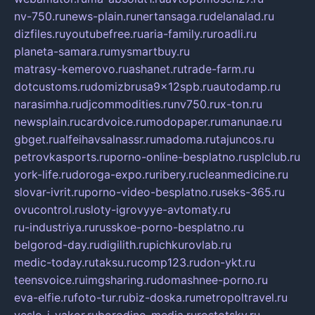
nv-750.ru
news-plain.ru
nertansaga.ru
delanalad.ru
dizfiles.ru
youtubefree.ru
aria-family.ru
roadli.ru
planeta-samara.ru
mysmartbuy.ru
matrasy-kemerovo.ru
ashanet.ru
trade-farm.ru
dotcustoms.ru
domizbrusa9x12spb.ru
autodamp.ru
narasimha.ru
djcommodities.ru
nv750.ru
x-ton.ru
newsplain.ru
cardvoice.ru
modopaper.ru
manunae.ru
gbget.ru
alfeihavsalnassr.ru
madoma.ru
tajuncos.ru
petrovkasports.ru
porno-online-besplatno.ru
splclub.ru
york-life.ru
doroga-expo.ru
ribery.ru
cleanmedicine.ru
slovar-ivrit.ru
porno-video-besplatno.ru
seks-365.ru
ovucontrol.ru
sloty-igrovyye-avtomaty.ru
ru-industriya.ru
russkoe-porno-besplatno.ru
belgorod-day.ru
digilith.ru
pichkurovlab.ru
medic-today.ru
taksu.ru
comp123.ru
don-ykt.ru
teensvoice.ru
imgsharing.ru
domashnee-porno.ru
eva-elfie.ru
foto-tur.ru
biz-doska.ru
metropoltravel.ru