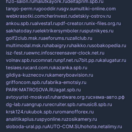
h2o-salon.ru
malutkayork.ru
deltaprim.spb.ru
tango-perm.ru
gooddir.ru
sgv.su
multiki-online.com
webkrasotki.com
cherinvest.ru
detskiy-ostrov.ru
ankou.spb.ru
alvesta1.ru
pdf-creator.ru
nix-files.org.ru
sakhatoday.ru
elektrikersymboler.ru
sputnikyes.ru
golf2club.msk.ru
aeforums.ru
zallclub.ru
multimodal.msk.ru
habaigry.ru
haikko.ru
sobakopedia.ru
isz-fest.ru
ewnc.info
screensaver-clock.net.ru
volnav.spb.ru
comnat.ru
npf.net.ru
7bit.pp.ru
kalugatur.ru
tesiaes.ru
card.com.ru
kazanka.spb.ru
gildiya-kuznecov.ru
kameryboavision.ru
griffoncom.spb.ru
fabrika-emotsiy.ru
PARK-MATROSOVA.RU
agat.spb.ru
avtoyurist-moskva1.ru
hardware.org.ru
схема-авто.рф
dg-lab.ru
angrup.ru
recruiter.spb.ru
music8.spb.ru
krsk124.ru
kubok.spb.ru
romanofforex.ru
analitikaplus.ru
spyonline.ru
zosikamery.ru
sloboda-ural.pp.ru
AUTO-COM.SU
hohota.net
alimy.ru