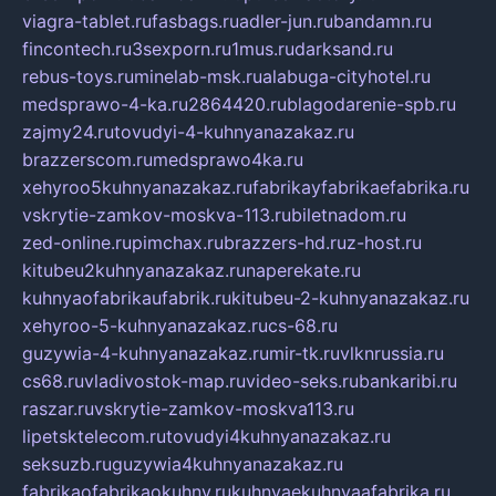
viagra-tablet.ru
fasbags.ru
adler-jun.ru
bandamn.ru
fincontech.ru
3sexporn.ru
1mus.ru
darksand.ru
rebus-toys.ru
minelab-msk.ru
alabuga-cityhotel.ru
medsprawo-4-ka.ru
2864420.ru
blagodarenie-spb.ru
zajmy24.ru
tovudyi-4-kuhnyanazakaz.ru
brazzerscom.ru
medsprawo4ka.ru
xehyroo5kuhnyanazakaz.ru
fabrikayfabrikaefabrika.ru
vskrytie-zamkov-moskva-113.ru
biletnadom.ru
zed-online.ru
pimchax.ru
brazzers-hd.ru
z-host.ru
kitubeu2kuhnyanazakaz.ru
naperekate.ru
kuhnyaofabrikaufabrik.ru
kitubeu-2-kuhnyanazakaz.ru
xehyroo-5-kuhnyanazakaz.ru
cs-68.ru
guzywia-4-kuhnyanazakaz.ru
mir-tk.ru
vlknrussia.ru
cs68.ru
vladivostok-map.ru
video-seks.ru
bankaribi.ru
raszar.ru
vskrytie-zamkov-moskva113.ru
lipetsktelecom.ru
tovudyi4kuhnyanazakaz.ru
seksuzb.ru
guzywia4kuhnyanazakaz.ru
fabrikaofabrikaokuhny.ru
kuhnyaekuhnyaafabrika.ru