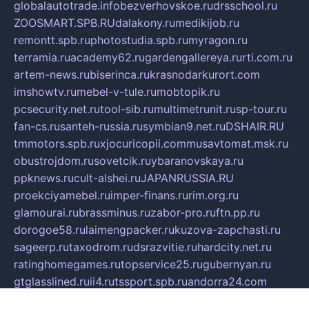
globalautotrade.info
bezverhovskoe.ru
drsschool.ru
ZOOSMART.SPB.RU
dalakony.ru
medikijob.ru
remontt.spb.ru
photostudia.spb.ru
myragon.ru
terramia.ru
academy62.ru
gardengallereya.ru
rti.com.ru
artem-news.ru
biserinca.ru
krasnodarkurort.com
imshowtv.ru
mebel-v-tule.ru
mobtopik.ru
pcsecurity.net.ru
tool-sib.ru
multimetrunit.ru
sp-tour.ru
fan-cs.ru
santeh-russia.ru
symbian9.net.ru
DSHAIR.RU
tmmotors.spb.ru
xjocuricopii.com
musavtomat.msk.ru
obustrojdom.ru
sovetcik.ru
ybaranovskaya.ru
ppknews.ru
cult-alshei.ru
JAPANRUSSIA.RU
proekciyamebel.ru
imper-finans.ru
rim.org.ru
glamourai.ru
brassminus.ru
zabor-pro.ru
ftn.pp.ru
dorogoe58.ru
laimengpacker.ru
kuzova-zapchasti.ru
sageerp.ru
taxodrom.ru
dsrazvitie.ru
hardcity.net.ru
ratinghomegames.ru
topservice25.ru
gubernyan.ru
gtglasslined.ru
ii4.ru
tssport.spb.ru
andorra24.com
blackwallstreet.ru
oboimos.ru
optim-doors.com.ru