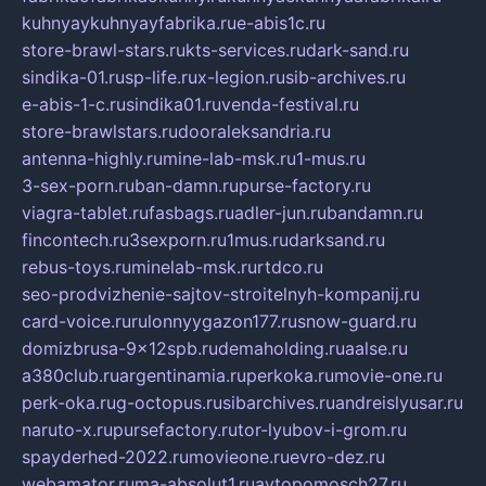
kuhnyaykuhnyayfabrika.ru
e-abis1c.ru
store-brawl-stars.ru
kts-services.ru
dark-sand.ru
sindika-01.ru
sp-life.ru
x-legion.ru
sib-archives.ru
e-abis-1-c.ru
sindika01.ru
venda-festival.ru
store-brawlstars.ru
dooraleksandria.ru
antenna-highly.ru
mine-lab-msk.ru
1-mus.ru
3-sex-porn.ru
ban-damn.ru
purse-factory.ru
viagra-tablet.ru
fasbags.ru
adler-jun.ru
bandamn.ru
fincontech.ru
3sexporn.ru
1mus.ru
darksand.ru
rebus-toys.ru
minelab-msk.ru
rtdco.ru
seo-prodvizhenie-sajtov-stroitelnyh-kompanij.ru
card-voice.ru
rulonnyygazon177.ru
snow-guard.ru
domizbrusa-9x12spb.ru
demaholding.ru
aalse.ru
a380club.ru
argentinamia.ru
perkoka.ru
movie-one.ru
perk-oka.ru
g-octopus.ru
sibarchives.ru
andreislyusar.ru
naruto-x.ru
pursefactory.ru
tor-lyubov-i-grom.ru
spayderhed-2022.ru
movieone.ru
evro-dez.ru
webamator.ru
ma-absolut1.ru
avtopomosch27.ru