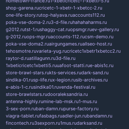
hometown-france.ru
1-xbeticricetc-1-xbetti-5.ru
shop-garena.ru
cricetc-1-xbetr-1-xbetcc-2.ru
one-life-story.ru
top-halyava.ru
accounts112.ru
poka-vse-doma-2.ru
3-d-file.ru
hahahaharms.ru
g2012.ru
tst-1.ru
shaggy-cat.ru
opsmgr.ru
ev-gallery.ru
g-2012.ru
ops-mgr.ru
accounts-112.ru
csm-demo.ru
poka-vse-doma2.ru
airgungames.ru
allseo-host.ru
tehosmotre.ru
varieta-yug.ru
cricetc1xbetr1xbetcc2.ru
raytor-d.ru
atillagunn.ru
3d-file.ru
1xbeticricetc1xbetti5.ru
uafoot-statti.ru
e-abis1c.ru
store-brawl-stars.ru
kts-services.ru
dark-sand.ru
sindika-01.ru
sp-life.ru
x-legion.ru
sib-archives.ru
e-abis-1-c.ru
sindika01.ru
venda-festival.ru
store-brawlstars.ru
dooraleksandria.ru
antenna-highly.ru
mine-lab-msk.ru
1-mus.ru
3-sex-porn.ru
ban-damn.ru
purse-factory.ru
viagra-tablet.ru
fasbags.ru
adler-jun.ru
bandamn.ru
fincontech.ru
3sexporn.ru
1mus.ru
darksand.ru