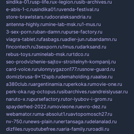
sindika-01.ru
sp-life.ru
x-legion.ru
sib-archives.ru
e-abis-1-c.ru
sindika01.ru
venda-festival.ru
store-brawlstars.ru
dooraleksandria.ru
antenna-highly.ru
mine-lab-msk.ru
1-mus.ru
3-sex-porn.ru
ban-damn.ru
purse-factory.ru
viagra-tablet.ru
fasbags.ru
adler-jun.ru
bandamn.ru
fincontech.ru
3sexporn.ru
1mus.ru
darksand.ru
rebus-toys.ru
minelab-msk.ru
rtdco.ru
seo-prodvizhenie-sajtov-stroitelnyh-kompanij.ru
card-voice.ru
rulonnyygazon177.ru
snow-guard.ru
domizbrusa-9x12spb.ru
demaholding.ru
aalse.ru
a380club.ru
argentinamia.ru
perkoka.ru
movie-one.ru
perk-oka.ru
g-octopus.ru
sibarchives.ru
andreislyusar.ru
naruto-x.ru
pursefactory.ru
tor-lyubov-i-grom.ru
spayderhed-2022.ru
movieone.ru
evro-dez.ru
webamator.ru
ma-absolut1.ru
avtopomosch27.ru
nv-750.ru
news-plain.ru
nertansaga.ru
delanalad.ru
dizfiles.ru
youtubefree.ru
aria-family.ru
roadli.ru