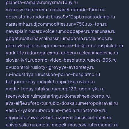
planeta-samara.ru
mysmartbuy.ru
matrasy-kemerovo.ru
ashanet.ru
trade-farm.ru
dotcustoms.ru
domizbrusa9x12spb.ru
autodamp.ru
narasimha.ru
djcommodities.ru
nv750.ru
x-ton.ru
newsplain.ru
cardvoice.ru
modopaper.ru
manunae.ru
gbget.ru
alfeihavsalnassr.ru
madoma.ru
tajuncos.ru
petrovkasports.ru
porno-online-besplatno.ru
splclub.ru
york-life.ru
doroga-expo.ru
ribery.ru
cleanmedicine.ru
slovar-ivrit.ru
porno-video-besplatno.ru
seks-365.ru
ovucontrol.ru
sloty-igrovyye-avtomaty.ru
ru-industriya.ru
russkoe-porno-besplatno.ru
belgorod-day.ru
digilith.ru
pichkurovlab.ru
medic-today.ru
taksu.ru
comp123.ru
don-ykt.ru
teensvoice.ru
imgsharing.ru
domashnee-porno.ru
eva-elfie.ru
foto-tur.ru
biz-doska.ru
metropoltravel.ru
veslo-i-yakor.ru
borodino-media.ru
rostotsky.ru
regionufa.ru
weiss-bet.ru
zaryna.ru
casinotablet.ru
universalia.ru
remont-mebeli-moscow.ru
termomur.ru