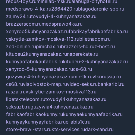
rebus-toys.ru
minelab-msk.ru
alabuga-cityhotel.ru
medsprawo-4-ka.ru
2864420.ru
blagodarenie-spb.ru
zajmy24.ru
tovudyi-4-kuhnyanazakaz.ru
brazzerscom.ru
medsprawo4ka.ru
xehyroo5kuhnyanazakaz.ru
fabrikayfabrikaefabrika.ru
vskrytie-zamkov-moskva-113.ru
biletnadom.ru
zed-online.ru
pimchax.ru
brazzers-hd.ru
z-host.ru
kitubeu2kuhnyanazakaz.ru
naperekate.ru
kuhnyaofabrikaufabrik.ru
kitubeu-2-kuhnyanazakaz.ru
xehyroo-5-kuhnyanazakaz.ru
cs-68.ru
guzywia-4-kuhnyanazakaz.ru
mir-tk.ru
vlknrussia.ru
cs68.ru
vladivostok-map.ru
video-seks.ru
bankaribi.ru
raszar.ru
vskrytie-zamkov-moskva113.ru
lipetsktelecom.ru
tovudyi4kuhnyanazakaz.ru
seksuzb.ru
guzywia4kuhnyanazakaz.ru
fabrikaofabrikaokuhny.ru
kuhnyaekuhnyaafabrika.ru
kuhnyaykuhnyayfabrika.ru
e-abis1c.ru
store-brawl-stars.ru
kts-services.ru
dark-sand.ru