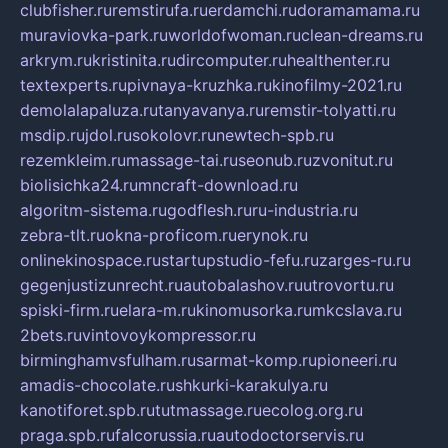
clubfisher.ru
remstirufa.ru
erdamchi.ru
doramamama.ru
muraviovka-park.ru
worldofwoman.ru
clean-dreams.ru
arkrym.ru
kristinita.ru
dircomputer.ru
healthenter.ru
textexperts.ru
pivnaya-kruzhka.ru
kinofilmy-2021.ru
demolalapaluza.ru
tanyavanya.ru
remstir-tolyatti.ru
msdip.ru
jdol.ru
sokolovr.ru
newtech-spb.ru
rezemkleim.ru
massage-tai.ru
seonub.ru
zvonitut.ru
biolisichka24.ru
mncraft-download.ru
algoritm-sistema.ru
godflesh.ru
ru-industria.ru
zebra-tlt.ru
okna-proficom.ru
erynok.ru
onlinekinospace.ru
startupstudio-fefu.ru
zarges-ru.ru
gegenjustizunrecht.ru
autobalashov.ru
utrovortu.ru
spiski-firm.ru
elara-m.ru
kinomusorka.ru
mkcslava.ru
2bets.ru
vintovoykompressor.ru
birminghamvsfulham.ru
sarmat-komp.ru
pioneeri.ru
amadis-chocolate.ru
shkurki-karakulya.ru
kanotiforet.spb.ru
tutmassage.ru
ecolog.org.ru
praga.spb.ru
falcorussia.ru
autodoctorservis.ru