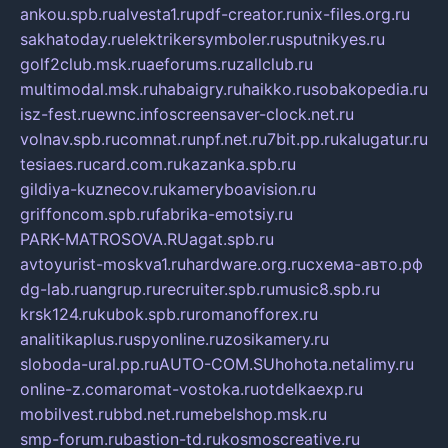
ankou.spb.ru
alvesta1.ru
pdf-creator.ru
nix-files.org.ru
sakhatoday.ru
elektrikersymboler.ru
sputnikyes.ru
golf2club.msk.ru
aeforums.ru
zallclub.ru
multimodal.msk.ru
habaigry.ru
haikko.ru
sobakopedia.ru
isz-fest.ru
ewnc.info
screensaver-clock.net.ru
volnav.spb.ru
comnat.ru
npf.net.ru
7bit.pp.ru
kalugatur.ru
tesiaes.ru
card.com.ru
kazanka.spb.ru
gildiya-kuznecov.ru
kameryboavision.ru
griffoncom.spb.ru
fabrika-emotsiy.ru
PARK-MATROSOVA.RU
agat.spb.ru
avtoyurist-moskva1.ru
hardware.org.ru
схема-авто.рф
dg-lab.ru
angrup.ru
recruiter.spb.ru
music8.spb.ru
krsk124.ru
kubok.spb.ru
romanofforex.ru
analitikaplus.ru
spyonline.ru
zosikamery.ru
sloboda-ural.pp.ru
AUTO-COM.SU
hohota.net
alimy.ru
online-z.com
aromat-vostoka.ru
otdelkaexp.ru
mobilvest.ru
bbd.net.ru
mebelshop.msk.ru
smp-forum.ru
bastion-td.ru
kosmoscreative.ru