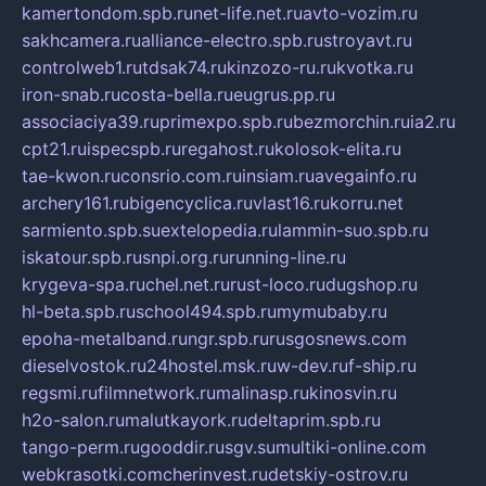
kamertondom.spb.ru
net-life.net.ru
avto-vozim.ru
sakhcamera.ru
alliance-electro.spb.ru
stroyavt.ru
controlweb1.ru
tdsak74.ru
kinzozo-ru.ru
kvotka.ru
iron-snab.ru
costa-bella.ru
eugrus.pp.ru
associaciya39.ru
primexpo.spb.ru
bezmorchin.ru
ia2.ru
cpt21.ru
ispecspb.ru
regahost.ru
kolosok-elita.ru
tae-kwon.ru
consrio.com.ru
insiam.ru
avegainfo.ru
archery161.ru
bigencyclica.ru
vlast16.ru
korru.net
sarmiento.spb.su
extelopedia.ru
lammin-suo.spb.ru
iskatour.spb.ru
snpi.org.ru
running-line.ru
krygeva-spa.ru
chel.net.ru
rust-loco.ru
dugshop.ru
hl-beta.spb.ru
school494.spb.ru
mymubaby.ru
epoha-metalband.ru
ngr.spb.ru
rusgosnews.com
dieselvostok.ru
24hostel.msk.ru
w-dev.ru
f-ship.ru
regsmi.ru
filmnetwork.ru
malinasp.ru
kinosvin.ru
h2o-salon.ru
malutkayork.ru
deltaprim.spb.ru
tango-perm.ru
gooddir.ru
sgv.su
multiki-online.com
webkrasotki.com
cherinvest.ru
detskiy-ostrov.ru