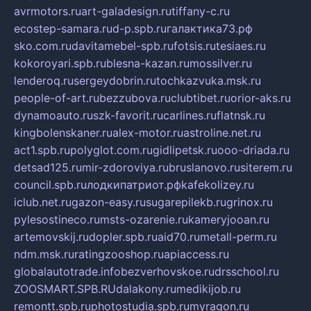
avrmotors.ru
art-galadesign.ru
tiffany-c.ru
ecostep-samara.ru
d-p.spb.ru
галактика73.рф
sko.com.ru
davitamebel-spb.ru
fotsis.ru
tesiaes.ru
kokoroyari.spb.ru
blesna-kazan.ru
mossilver.ru
lenderoq.ru
sergeydobrin.ru
tochkazvuka.msk.ru
people-of-art.ru
bezzubova.ru
clubtibet.ru
orior-aks.ru
dynamoauto.ru
szk-favorit.ru
carlines.ru
flatnsk.ru
kingbolenskaner.ru
alex-motor.ru
astroline.net.ru
act1.spb.ru
polyglot.com.ru
gidlipetsk.ru
ooo-driada.ru
detsad125.ru
mir-zdoroviya.ru
bruslanovo.ru
siterem.ru
council.spb.ru
лодкипатриот.рф
kafekolizey.ru
iclub.net.ru
gazon-easy.ru
sugarepilekb.ru
grinox.ru
pylesostineco.ru
msts-ozarenie.ru
kameryjooan.ru
artemovskij.ru
dopler.spb.ru
aid70.ru
metall-perm.ru
ndm.msk.ru
ratingzooshop.ru
apiaccess.ru
globalautotrade.info
bezverhovskoe.ru
drsschool.ru
ZOOSMART.SPB.RU
dalakony.ru
medikijob.ru
remontt.spb.ru
photostudia.spb.ru
myragon.ru