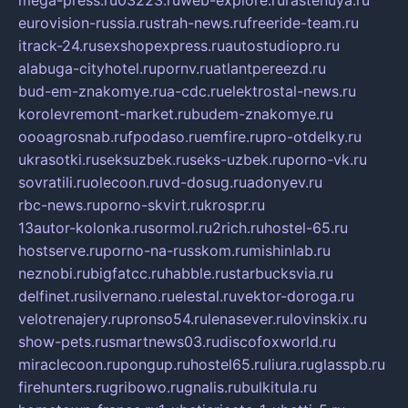
mega-press.ru
03223.ru
web-explore.ru
rastenuya.ru
eurovision-russia.ru
strah-news.ru
freeride-team.ru
itrack-24.ru
sexshopexpress.ru
autostudiopro.ru
alabuga-cityhotel.ru
pornv.ru
atlantpereezd.ru
bud-em-znakomye.ru
a-cdc.ru
elektrostal-news.ru
korolevremont-market.ru
budem-znakomye.ru
oooagrosnab.ru
fpodaso.ru
emfire.ru
pro-otdelky.ru
ukrasotki.ru
seksuzbek.ru
seks-uzbek.ru
porno-vk.ru
sovratili.ru
olecoon.ru
vd-dosug.ru
adonyev.ru
rbc-news.ru
porno-skvirt.ru
krospr.ru
13autor-kolonka.ru
sormol.ru
2rich.ru
hostel-65.ru
hostserve.ru
porno-na-russkom.ru
mishinlab.ru
neznobi.ru
bigfatcc.ru
habble.ru
starbucksvia.ru
delfinet.ru
silvernano.ru
elestal.ru
vektor-doroga.ru
velotrenajery.ru
pronso54.ru
lenasever.ru
lovinskix.ru
show-pets.ru
smartnews03.ru
discofoxworld.ru
miraclecoon.ru
pongup.ru
hostel65.ru
liura.ru
glasspb.ru
firehunters.ru
gribowo.ru
gnalis.ru
bulkitula.ru