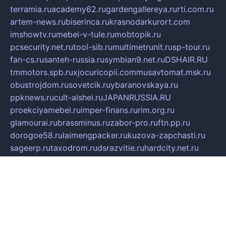
terramia.ru
academy62.ru
gardengallereya.ru
rti.com.ru
artem-news.ru
biserinca.ru
krasnodarkurort.com
imshowtv.ru
mebel-v-tule.ru
mobtopik.ru
pcsecurity.net.ru
tool-sib.ru
multimetrunit.ru
sp-tour.ru
fan-cs.ru
santeh-russia.ru
symbian9.net.ru
DSHAIR.RU
tmmotors.spb.ru
xjocuricopii.com
musavtomat.msk.ru
obustrojdom.ru
sovetcik.ru
ybaranovskaya.ru
ppknews.ru
cult-alshei.ru
JAPANRUSSIA.RU
proekciyamebel.ru
imper-finans.ru
rim.org.ru
glamourai.ru
brassminus.ru
zabor-pro.ru
ftn.pp.ru
dorogoe58.ru
laimengpacker.ru
kuzova-zapchasti.ru
sageerp.ru
taxodrom.ru
dsrazvitie.ru
hardcity.net.ru
ratinghomegames.ru
topservice25.ru
gubernyan.ru
gtglasslined.ru
ii4.ru
tssport.spb.ru
andorra24.com
blackwallstreet.ru
oboimos.ru
optim-doors.com.ru
ikuch.ru
nycr.org.ru
npa21.ru
vremya-ch.spb.ru
desert000.ru
ivtorgi.ru
ifiori.ru
catalog-statei.ru
dcv.org.ru
spetsmaster174.ru
ipkameryhiseeu.ru