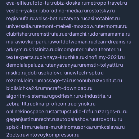
eva-elfie.ru
foto-tur.ru
biz-doska.ru
metropoltravel.ru
veslo-i-yakor.ru
borodino-media.ru
rostotsky.ru
regionufa.ru
weiss-bet.ru
zaryna.ru
casinotablet.ru
universalia.ru
remont-mebeli-moscow.ru
termomur.ru
clubfisher.ru
remstirufa.ru
erdamchi.ru
doramamama.ru
muraviovka-park.ru
worldofwoman.ru
clean-dreams.ru
arkrym.ru
kristinita.ru
dircomputer.ru
healthenter.ru
textexperts.ru
pivnaya-kruzhka.ru
kinofilmy-2021.ru
demolalapaluza.ru
tanyavanya.ru
remstir-tolyatti.ru
msdip.ru
jdol.ru
sokolovr.ru
newtech-spb.ru
rezemkleim.ru
massage-tai.ru
seonub.ru
zvonitut.ru
biolisichka24.ru
mncraft-download.ru
algoritm-sistema.ru
godflesh.ru
ru-industria.ru
zebra-tlt.ru
okna-proficom.ru
erynok.ru
onlinekinospace.ru
startupstudio-fefu.ru
zarges-ru.ru
gegenjustizunrecht.ru
autobalashov.ru
utrovortu.ru
spiski-firm.ru
elara-m.ru
kinomusorka.ru
mkcslava.ru
2bets.ru
vintovoykompressor.ru