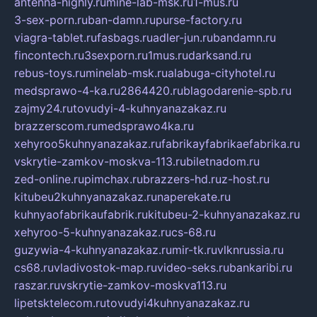
antenna-highly.ru
mine-lab-msk.ru
1-mus.ru
3-sex-porn.ru
ban-damn.ru
purse-factory.ru
viagra-tablet.ru
fasbags.ru
adler-jun.ru
bandamn.ru
fincontech.ru
3sexporn.ru
1mus.ru
darksand.ru
rebus-toys.ru
minelab-msk.ru
alabuga-cityhotel.ru
medsprawo-4-ka.ru
2864420.ru
blagodarenie-spb.ru
zajmy24.ru
tovudyi-4-kuhnyanazakaz.ru
brazzerscom.ru
medsprawo4ka.ru
xehyroo5kuhnyanazakaz.ru
fabrikayfabrikaefabrika.ru
vskrytie-zamkov-moskva-113.ru
biletnadom.ru
zed-online.ru
pimchax.ru
brazzers-hd.ru
z-host.ru
kitubeu2kuhnyanazakaz.ru
naperekate.ru
kuhnyaofabrikaufabrik.ru
kitubeu-2-kuhnyanazakaz.ru
xehyroo-5-kuhnyanazakaz.ru
cs-68.ru
guzywia-4-kuhnyanazakaz.ru
mir-tk.ru
vlknrussia.ru
cs68.ru
vladivostok-map.ru
video-seks.ru
bankaribi.ru
raszar.ru
vskrytie-zamkov-moskva113.ru
lipetsktelecom.ru
tovudyi4kuhnyanazakaz.ru