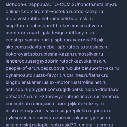
sloboda-ural.pp.ru
AUTO-COM.SU
hohota.net
alimy.ru
online-z.com
aromat-vostoka.ru
otdelkaexp.ru
mobilvest.ru
bbd.net.ru
mebelshop.msk.ru
smp-forum.ru
bastion-td.ru
kosmoscreative.ru
avrmotors.ru
art-galadesign.ru
tiffany-c.ru
ecostep-samara.ru
d-p.spb.ru
галактика73.рф
sko.com.ru
davitamebel-spb.ru
fotsis.ru
tesiaes.ru
kokoroyari.spb.ru
blesna-kazan.ru
mossilver.ru
lenderoq.ru
sergeydobrin.ru
tochkazvuka.msk.ru
people-of-art.ru
bezzubova.ru
clubtibet.ru
orior-aks.ru
dynamoauto.ru
szk-favorit.ru
carlines.ru
flatnsk.ru
kingbolenskaner.ru
alex-motor.ru
astroline.net.ru
act1.spb.ru
polyglot.com.ru
gidlipetsk.ru
ooo-driada.ru
detsad125.ru
mir-zdoroviya.ru
bruslanovo.ru
siterem.ru
council.spb.ru
лодкипатриот.рф
kafekolizey.ru
iclub.net.ru
gazon-easy.ru
sugarepilekb.ru
grinox.ru
pylesostineco.ru
msts-ozarenie.ru
kameryjooan.ru
artemovskij.ru
dopler.spb.ru
aid70.ru
metall-perm.ru