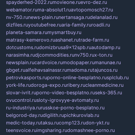
spayderhed-2022.ru
movieone.ru
evro-dez.ru
webamator.ru
ma-absolut1.ru
avtopomosch27.ru
nv-750.ru
news-plain.ru
nertansaga.ru
delanalad.ru
dizfiles.ru
youtubefree.ru
aria-family.ru
roadli.ru
planeta-samara.ru
mysmartbuy.ru
matrasy-kemerovo.ru
ashanet.ru
trade-farm.ru
dotcustoms.ru
domizbrusa9x12spb.ru
autodamp.ru
narasimha.ru
djcommodities.ru
nv750.ru
x-ton.ru
newsplain.ru
cardvoice.ru
modopaper.ru
manunae.ru
gbget.ru
alfeihavsalnassr.ru
madoma.ru
tajuncos.ru
petrovkasports.ru
porno-online-besplatno.ru
splclub.ru
york-life.ru
doroga-expo.ru
ribery.ru
cleanmedicine.ru
slovar-ivrit.ru
porno-video-besplatno.ru
seks-365.ru
ovucontrol.ru
sloty-igrovyye-avtomaty.ru
ru-industriya.ru
russkoe-porno-besplatno.ru
belgorod-day.ru
digilith.ru
pichkurovlab.ru
medic-today.ru
taksu.ru
comp123.ru
don-ykt.ru
teensvoice.ru
imgsharing.ru
domashnee-porno.ru