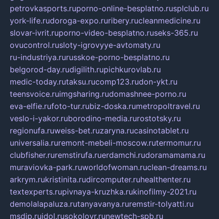
petrovkasports.ru
porno-online-besplatno.ru
splclub.ru
york-life.ru
doroga-expo.ru
ribery.ru
cleanmedicine.ru
slovar-ivrit.ru
porno-video-besplatno.ru
seks-365.ru
ovucontrol.ru
sloty-igrovyye-avtomaty.ru
ru-industriya.ru
russkoe-porno-besplatno.ru
belgorod-day.ru
digilith.ru
pichkurovlab.ru
medic-today.ru
taksu.ru
comp123.ru
don-ykt.ru
teensvoice.ru
imgsharing.ru
domashnee-porno.ru
eva-elfie.ru
foto-tur.ru
biz-doska.ru
metropoltravel.ru
veslo-i-yakor.ru
borodino-media.ru
rostotsky.ru
regionufa.ru
weiss-bet.ru
zaryna.ru
casinotablet.ru
universalia.ru
remont-mebeli-moscow.ru
termomur.ru
clubfisher.ru
remstirufa.ru
erdamchi.ru
doramamama.ru
muraviovka-park.ru
worldofwoman.ru
clean-dreams.ru
arkrym.ru
kristinita.ru
dircomputer.ru
healthenter.ru
textexperts.ru
pivnaya-kruzhka.ru
kinofilmy-2021.ru
demolalapaluza.ru
tanyavanya.ru
remstir-tolyatti.ru
msdip.ru
jdol.ru
sokolovr.ru
newtech-spb.ru