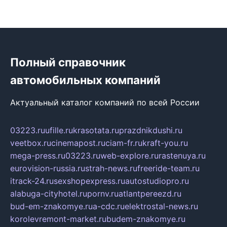
Полный справочник
автомобильных компаний
Актуальный каталог компаний по всей России
03223.ru
ufille.ru
krasotata.ru
prazdnikdushi.ru
veetbox.ru
cinemapost.ru
ciam-fr.ru
kraft-you.ru
mega-press.ru
03223.ru
web-explore.ru
rastenuya.ru
eurovision-russia.ru
strah-news.ru
freeride-team.ru
itrack-24.ru
sexshopexpress.ru
autostudiopro.ru
alabuga-cityhotel.ru
pornv.ru
atlantpereezd.ru
bud-em-znakomye.ru
a-cdc.ru
elektrostal-news.ru
korolevremont-market.ru
budem-znakomye.ru