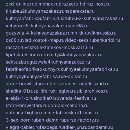
zed-online.ru
pimchax.ru
brazzers-hd.ru
z-host.ru
kitubeu2kuhnyanazakaz.ru
naperekate.ru
kuhnyaofabrikaufabrik.ru
kitubeu-2-kuhnyanazakaz.ru
xehyroo-5-kuhnyanazakaz.ru
cs-68.ru
guzywia-4-kuhnyanazakaz.ru
mir-tk.ru
vlknrussia.ru
cs68.ru
vladivostok-map.ru
video-seks.ru
bankaribi.ru
raszar.ru
vskrytie-zamkov-moskva113.ru
lipetsktelecom.ru
tovudyi4kuhnyanazakaz.ru
seksuzb.ru
guzywia4kuhnyanazakaz.ru
fabrikaofabrikaokuhny.ru
kuhnyaekuhnyaafabrika.ru
kuhnyaykuhnyayfabrika.ru
e-abis1c.ru
store-brawl-stars.ru
kts-services.ru
dark-sand.ru
sindika-01.ru
sp-life.ru
x-legion.ru
sib-archives.ru
e-abis-1-c.ru
sindika01.ru
venda-festival.ru
store-brawlstars.ru
dooraleksandria.ru
antenna-highly.ru
mine-lab-msk.ru
1-mus.ru
3-sex-porn.ru
ban-damn.ru
purse-factory.ru
viagra-tablet.ru
fasbags.ru
adler-jun.ru
bandamn.ru