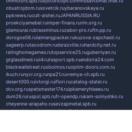
tmmotors.spb.ru
xjocuricopii.com
musavtomat.msk.ru
obustrojdom.ru
sovetcik.ru
ybaranovskaya.ru
ppknews.ru
cult-alshei.ru
JAPANRUSSIA.RU
proekciyamebel.ru
imper-finans.ru
rim.org.ru
glamourai.ru
brassminus.ru
zabor-pro.ru
ftn.pp.ru
dorogoe58.ru
laimengpacker.ru
kuzova-zapchasti.ru
sageerp.ru
taxodrom.ru
dsrazvitie.ru
hardcity.net.ru
ratinghomegames.ru
topservice25.ru
gubernyan.ru
gtglasslined.ru
ii4.ru
tssport.spb.ru
andorra24.com
blackwallstreet.ru
oboimos.ru
optim-doors.com.ru
ikuch.ru
nycr.org.ru
npa21.ru
vremya-ch.spb.ru
desert000.ru
ivtorgi.ru
ifiori.ru
catalog-statei.ru
dcv.org.ru
spetsmaster174.ru
ipkameryhiseeu.ru
dum26.ru
ruspol.spb.ru
fr-opendp.ru
kam-solnyshko.ru
cheyenne-arapaho.ru
sevzapmetal.spb.ru
ted-lapidus.spb.ru
parasite-eliminator.ru
sigma-complete.ru
modernworld.ru
dama-moda.ru
eholot-group.ru
sk-nvkz.ru
DRONGOLD.RU