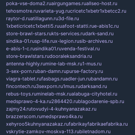
poka-vse-doma2.ru
airgungames.ru
allseo-host.ru
tehosmotre.ru
varieta-yug.ru
cricetc1xbetr1xbetcc2.ru
raytor-d.ru
atillagunn.ru
3d-file.ru
1xbeticricetc1xbetti5.ru
uafoot-statti.ru
e-abis1c.ru
store-brawl-stars.ru
kts-services.ru
dark-sand.ru
sindika-01.ru
sp-life.ru
x-legion.ru
sib-archives.ru
e-abis-1-c.ru
sindika01.ru
venda-festival.ru
store-brawlstars.ru
dooraleksandria.ru
antenna-highly.ru
mine-lab-msk.ru
1-mus.ru
3-sex-porn.ru
ban-damn.ru
purse-factory.ru
viagra-tablet.ru
fasbags.ru
adler-jun.ru
bandamn.ru
fincontech.ru
3sexporn.ru
1mus.ru
darksand.ru
rebus-toys.ru
minelab-msk.ru
alabuga-cityhotel.ru
medsprawo-4-ka.ru
2864420.ru
blagodarenie-spb.ru
zajmy24.ru
tovudyi-4-kuhnyanazakaz.ru
brazzerscom.ru
medsprawo4ka.ru
xehyroo5kuhnyanazakaz.ru
fabrikayfabrikaefabrika.ru
vskrytie-zamkov-moskva-113.ru
biletnadom.ru