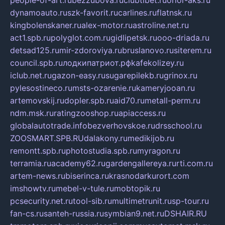
dynamoauto.ru
szk-favorit.ru
carlines.ru
flatnsk.ru
kingbolenskaner.ru
alex-motor.ru
astroline.net.ru
act1.spb.ru
polyglot.com.ru
gidlipetsk.ru
ooo-driada.ru
detsad125.ru
mir-zdoroviya.ru
bruslanovo.ru
siterem.ru
council.spb.ru
лодкипатриот.рф
kafekolizey.ru
iclub.net.ru
gazon-easy.ru
sugarepilekb.ru
grinox.ru
pylesostineco.ru
msts-ozarenie.ru
kameryjooan.ru
artemovskij.ru
dopler.spb.ru
aid70.ru
metall-perm.ru
ndm.msk.ru
ratingzooshop.ru
apiaccess.ru
globalautotrade.info
bezverhovskoe.ru
drsschool.ru
ZOOSMART.SPB.RU
dalakony.ru
medikijob.ru
remontt.spb.ru
photostudia.spb.ru
myragon.ru
terramia.ru
academy62.ru
gardengallereya.ru
rti.com.ru
artem-news.ru
biserinca.ru
krasnodarkurort.com
imshowtv.ru
mebel-v-tule.ru
mobtopik.ru
pcsecurity.net.ru
tool-sib.ru
multimetrunit.ru
sp-tour.ru
fan-cs.ru
santeh-russia.ru
symbian9.net.ru
DSHAIR.RU