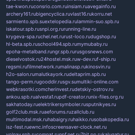
tae-kwon.ru
consrio.com.ru
insiam.ru
avegainfo.ru
archery161.ru
bigencyclica.ru
vlast16.ru
korru.net
sarmiento.spb.su
extelopedia.ru
lammin-suo.spb.ru
iskatour.spb.ru
snpi.org.ru
running-line.ru
krygeva-spa.ru
chel.net.ru
rust-loco.ru
dugshop.ru
hl-beta.spb.ru
school494.spb.ru
mymubaby.ru
epoha-metalband.ru
ngr.spb.ru
rusgosnews.com
dieselvostok.ru
24hostel.msk.ru
w-dev.ru
f-ship.ru
regsmi.ru
filmnetwork.ru
malinasp.ru
kinosvin.ru
h2o-salon.ru
malutkayork.ru
deltaprim.spb.ru
tango-perm.ru
gooddir.ru
sgv.su
multiki-online.com
webkrasotki.com
cherinvest.ru
detskiy-ostrov.ru
ankou.spb.ru
alvesta1.ru
pdf-creator.ru
nix-files.org.ru
sakhatoday.ru
elektrikersymboler.ru
sputnikyes.ru
golf2club.msk.ru
aeforums.ru
zallclub.ru
multimodal.msk.ru
habaigry.ru
haikko.ru
sobakopedia.ru
isz-fest.ru
ewnc.info
screensaver-clock.net.ru
volnav.spb.ru
comnat.ru
npf.net.ru
7bit.pp.ru
kalugatur.ru