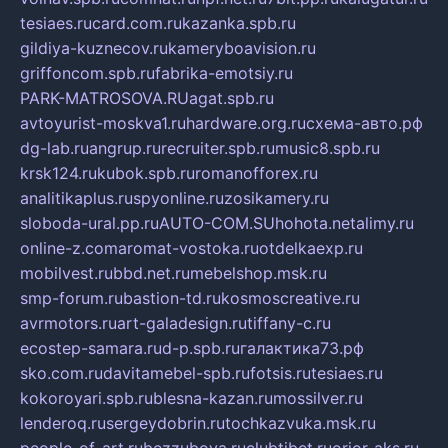
tesiaes.ru
card.com.ru
kazanka.spb.ru
gildiya-kuznecov.ru
kameryboavision.ru
griffoncom.spb.ru
fabrika-emotsiy.ru
PARK-MATROSOVA.RU
agat.spb.ru
avtoyurist-moskva1.ru
hardware.org.ru
схема-авто.рф
dg-lab.ru
angrup.ru
recruiter.spb.ru
music8.spb.ru
krsk124.ru
kubok.spb.ru
romanofforex.ru
analitikaplus.ru
spyonline.ru
zosikamery.ru
sloboda-ural.pp.ru
AUTO-COM.SU
hohota.net
alimy.ru
online-z.com
aromat-vostoka.ru
otdelkaexp.ru
mobilvest.ru
bbd.net.ru
mebelshop.msk.ru
smp-forum.ru
bastion-td.ru
kosmoscreative.ru
avrmotors.ru
art-galadesign.ru
tiffany-c.ru
ecostep-samara.ru
d-p.spb.ru
галактика73.рф
sko.com.ru
davitamebel-spb.ru
fotsis.ru
tesiaes.ru
kokoroyari.spb.ru
blesna-kazan.ru
mossilver.ru
lenderoq.ru
sergeydobrin.ru
tochkazvuka.msk.ru
people-of-art.ru
bezzubova.ru
clubtibet.ru
orior-aks.ru