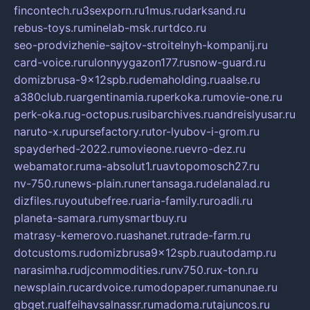
fincontech.ru
3sexporn.ru
1mus.ru
darksand.ru
rebus-toys.ru
minelab-msk.ru
rtdco.ru
seo-prodvizhenie-sajtov-stroitelnyh-kompanij.ru
card-voice.ru
rulonnyygazon177.ru
snow-guard.ru
domizbrusa-9x12spb.ru
demaholding.ru
aalse.ru
a380club.ru
argentinamia.ru
perkoka.ru
movie-one.ru
perk-oka.ru
g-octopus.ru
sibarchives.ru
andreislyusar.ru
naruto-x.ru
pursefactory.ru
tor-lyubov-i-grom.ru
spayderhed-2022.ru
movieone.ru
evro-dez.ru
webamator.ru
ma-absolut1.ru
avtopomosch27.ru
nv-750.ru
news-plain.ru
nertansaga.ru
delanalad.ru
dizfiles.ru
youtubefree.ru
aria-family.ru
roadli.ru
planeta-samara.ru
mysmartbuy.ru
matrasy-kemerovo.ru
ashanet.ru
trade-farm.ru
dotcustoms.ru
domizbrusa9x12spb.ru
autodamp.ru
narasimha.ru
djcommodities.ru
nv750.ru
x-ton.ru
newsplain.ru
cardvoice.ru
modopaper.ru
manunae.ru
gbget.ru
alfeihavsalnassr.ru
madoma.ru
tajuncos.ru