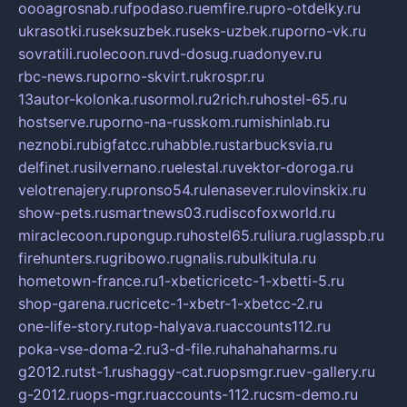
oooagrosnab.ru
fpodaso.ru
emfire.ru
pro-otdelky.ru
ukrasotki.ru
seksuzbek.ru
seks-uzbek.ru
porno-vk.ru
sovratili.ru
olecoon.ru
vd-dosug.ru
adonyev.ru
rbc-news.ru
porno-skvirt.ru
krospr.ru
13autor-kolonka.ru
sormol.ru
2rich.ru
hostel-65.ru
hostserve.ru
porno-na-russkom.ru
mishinlab.ru
neznobi.ru
bigfatcc.ru
habble.ru
starbucksvia.ru
delfinet.ru
silvernano.ru
elestal.ru
vektor-doroga.ru
velotrenajery.ru
pronso54.ru
lenasever.ru
lovinskix.ru
show-pets.ru
smartnews03.ru
discofoxworld.ru
miraclecoon.ru
pongup.ru
hostel65.ru
liura.ru
glasspb.ru
firehunters.ru
gribowo.ru
gnalis.ru
bulkitula.ru
hometown-france.ru
1-xbeticricetc-1-xbetti-5.ru
shop-garena.ru
cricetc-1-xbetr-1-xbetcc-2.ru
one-life-story.ru
top-halyava.ru
accounts112.ru
poka-vse-doma-2.ru
3-d-file.ru
hahahaharms.ru
g2012.ru
tst-1.ru
shaggy-cat.ru
opsmgr.ru
ev-gallery.ru
g-2012.ru
ops-mgr.ru
accounts-112.ru
csm-demo.ru