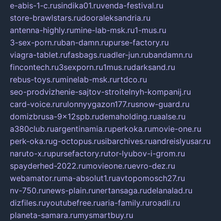
e-abis-1-c.ru
sindika01.ru
venda-festival.ru
store-brawlstars.ru
dooraleksandria.ru
antenna-highly.ru
mine-lab-msk.ru
1-mus.ru
3-sex-porn.ru
ban-damn.ru
purse-factory.ru
viagra-tablet.ru
fasbags.ru
adler-jun.ru
bandamn.ru
fincontech.ru
3sexporn.ru
1mus.ru
darksand.ru
rebus-toys.ru
minelab-msk.ru
rtdco.ru
seo-prodvizhenie-sajtov-stroitelnyh-kompanij.ru
card-voice.ru
rulonnyygazon177.ru
snow-guard.ru
domizbrusa-9x12spb.ru
demaholding.ru
aalse.ru
a380club.ru
argentinamia.ru
perkoka.ru
movie-one.ru
perk-oka.ru
g-octopus.ru
sibarchives.ru
andreislyusar.ru
naruto-x.ru
pursefactory.ru
tor-lyubov-i-grom.ru
spayderhed-2022.ru
movieone.ru
evro-dez.ru
webamator.ru
ma-absolut1.ru
avtopomosch27.ru
nv-750.ru
news-plain.ru
nertansaga.ru
delanalad.ru
dizfiles.ru
youtubefree.ru
aria-family.ru
roadli.ru
planeta-samara.ru
mysmartbuy.ru