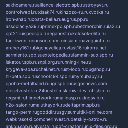
sakhcamera.ru
alliance-electro.spb.ru
stroyavt.ru
controlweb1.ru
tdsak74.ru
kinzozo-ru.ru
kvotka.ru
iron-snab.ru
costa-bella.ru
eugrus.pp.ru
associaciya39.ru
primexpo.spb.ru
bezmorchin.ru
ia2.ru
cpt21.ru
ispecspb.ru
regahost.ru
kolosok-elita.ru
tae-kwon.ru
consrio.com.ru
insiam.ru
avegainfo.ru
archery161.ru
bigencyclica.ru
vlast16.ru
korru.net
sarmiento.spb.su
extelopedia.ru
lammin-suo.spb.ru
iskatour.spb.ru
snpi.org.ru
running-line.ru
krygeva-spa.ru
chel.net.ru
rust-loco.ru
dugshop.ru
hl-beta.spb.ru
school494.spb.ru
mymubaby.ru
epoha-metalband.ru
ngr.spb.ru
rusgosnews.com
dieselvostok.ru
24hostel.msk.ru
w-dev.ru
f-ship.ru
regsmi.ru
filmnetwork.ru
malinasp.ru
kinosvin.ru
h2o-salon.ru
malutkayork.ru
deltaprim.spb.ru
tango-perm.ru
gooddir.ru
sgv.su
multiki-online.com
webkrasotki.com
cherinvest.ru
detskiy-ostrov.ru
ankou.spb.ru
alvesta1.ru
pdf-creator.ru
nix-files.org.ru