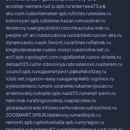
ecostep-samara.ru
d-p.spb.ru
галактика73.рф
sko.com.ru
davitamebel-spb.ru
fotsis.ru
tesiaes.ru
kokoroyari.spb.ru
blesna-kazan.ru
mossilver.ru
lenderoq.ru
sergeydobrin.ru
tochkazvuka.msk.ru
people-of-art.ru
bezzubova.ru
clubtibet.ru
orior-aks.ru
dynamoauto.ru
szk-favorit.ru
carlines.ru
flatnsk.ru
kingbolenskaner.ru
alex-motor.ru
astroline.net.ru
act1.spb.ru
polyglot.com.ru
gidlipetsk.ru
ooo-driada.ru
detsad125.ru
mir-zdoroviya.ru
bruslanovo.ru
siterem.ru
council.spb.ru
лодкипатриот.рф
kafekolizey.ru
iclub.net.ru
gazon-easy.ru
sugarepilekb.ru
grinox.ru
pylesostineco.ru
msts-ozarenie.ru
kameryjooan.ru
artemovskij.ru
dopler.spb.ru
aid70.ru
metall-perm.ru
ndm.msk.ru
ratingzooshop.ru
apiaccess.ru
globalautotrade.info
bezverhovskoe.ru
drsschool.ru
ZOOSMART.SPB.RU
dalakony.ru
medikijob.ru
remontt.spb.ru
photostudia.spb.ru
myragon.ru
terramia.ru
academy62.ru
gardengallereya.ru
rti.com.ru