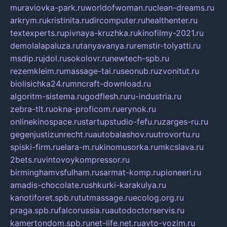
muraviovka-park.ru
worldofwoman.ru
clean-dreams.ru
arkrym.ru
kristinita.ru
dircomputer.ru
healthenter.ru
textexperts.ru
pivnaya-kruzhka.ru
kinofilmy-2021.ru
demolalapaluza.ru
tanyavanya.ru
remstir-tolyatti.ru
msdip.ru
jdol.ru
sokolovr.ru
newtech-spb.ru
rezemkleim.ru
massage-tai.ru
seonub.ru
zvonitut.ru
biolisichka24.ru
mncraft-download.ru
algoritm-sistema.ru
godflesh.ru
ru-industria.ru
zebra-tlt.ru
okna-proficom.ru
erynok.ru
onlinekinospace.ru
startupstudio-fefu.ru
zarges-ru.ru
gegenjustizunrecht.ru
autobalashov.ru
utrovortu.ru
spiski-firm.ru
elara-m.ru
kinomusorka.ru
mkcslava.ru
2bets.ru
vintovoykompressor.ru
birminghamvsfulham.ru
sarmat-komp.ru
pioneeri.ru
amadis-chocolate.ru
shkurki-karakulya.ru
kanotiforet.spb.ru
tutmassage.ru
ecolog.org.ru
praga.spb.ru
falcorussia.ru
autodoctorservis.ru
kamertondom.spb.ru
net-life.net.ru
avto-vozim.ru