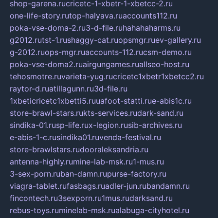
shop-garena.ru
cricetc-1-xbetr-1-xbetcc-2.ru
one-life-story.ru
top-halyava.ru
accounts112.ru
poka-vse-doma-2.ru
3-d-file.ru
hahahaharms.ru
g2012.ru
tst-1.ru
shaggy-cat.ru
opsmgr.ru
ev-gallery.ru
g-2012.ru
ops-mgr.ru
accounts-112.ru
csm-demo.ru
poka-vse-doma2.ru
airgungames.ru
allseo-host.ru
tehosmotre.ru
varieta-yug.ru
cricetc1xbetr1xbetcc2.ru
raytor-d.ru
atillagunn.ru
3d-file.ru
1xbeticricetc1xbetti5.ru
uafoot-statti.ru
e-abis1c.ru
store-brawl-stars.ru
kts-services.ru
dark-sand.ru
sindika-01.ru
sp-life.ru
x-legion.ru
sib-archives.ru
e-abis-1-c.ru
sindika01.ru
venda-festival.ru
store-brawlstars.ru
dooraleksandria.ru
antenna-highly.ru
mine-lab-msk.ru
1-mus.ru
3-sex-porn.ru
ban-damn.ru
purse-factory.ru
viagra-tablet.ru
fasbags.ru
adler-jun.ru
bandamn.ru
fincontech.ru
3sexporn.ru
1mus.ru
darksand.ru
rebus-toys.ru
minelab-msk.ru
alabuga-cityhotel.ru