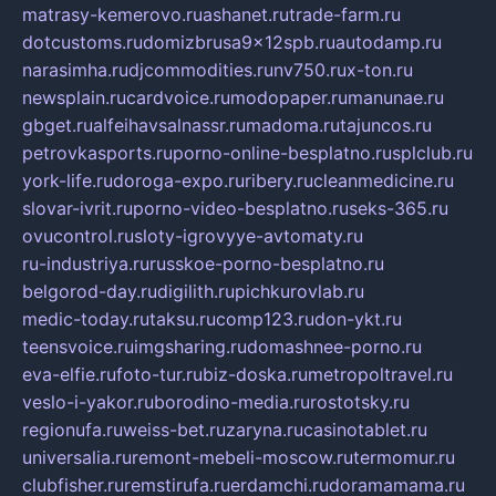
matrasy-kemerovo.ru
ashanet.ru
trade-farm.ru
dotcustoms.ru
domizbrusa9x12spb.ru
autodamp.ru
narasimha.ru
djcommodities.ru
nv750.ru
x-ton.ru
newsplain.ru
cardvoice.ru
modopaper.ru
manunae.ru
gbget.ru
alfeihavsalnassr.ru
madoma.ru
tajuncos.ru
petrovkasports.ru
porno-online-besplatno.ru
splclub.ru
york-life.ru
doroga-expo.ru
ribery.ru
cleanmedicine.ru
slovar-ivrit.ru
porno-video-besplatno.ru
seks-365.ru
ovucontrol.ru
sloty-igrovyye-avtomaty.ru
ru-industriya.ru
russkoe-porno-besplatno.ru
belgorod-day.ru
digilith.ru
pichkurovlab.ru
medic-today.ru
taksu.ru
comp123.ru
don-ykt.ru
teensvoice.ru
imgsharing.ru
domashnee-porno.ru
eva-elfie.ru
foto-tur.ru
biz-doska.ru
metropoltravel.ru
veslo-i-yakor.ru
borodino-media.ru
rostotsky.ru
regionufa.ru
weiss-bet.ru
zaryna.ru
casinotablet.ru
universalia.ru
remont-mebeli-moscow.ru
termomur.ru
clubfisher.ru
remstirufa.ru
erdamchi.ru
doramamama.ru