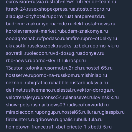
eurovision-russia.ru
strah-news.ru
freeride-team.ru
itrack-24.ru
sexshopexpress.ru
autostudiopro.ru
alabuga-cityhotel.ru
pornv.ru
atlantpereezd.ru
bud-em-znakomye.ru
a-cdc.ru
elektrostal-news.ru
korolevremont-market.ru
budem-znakomye.ru
oooagrosnab.ru
fpodaso.ru
emfire.ru
pro-otdelky.ru
ukrasotki.ru
seksuzbek.ru
seks-uzbek.ru
porno-vk.ru
sovratili.ru
olecoon.ru
vd-dosug.ru
adonyev.ru
rbc-news.ru
porno-skvirt.ru
krospr.ru
13autor-kolonka.ru
sormol.ru
2rich.ru
hostel-65.ru
hostserve.ru
porno-na-russkom.ru
mishinlab.ru
neznobi.ru
bigfatcc.ru
habble.ru
starbucksvia.ru
delfinet.ru
silvernano.ru
elestal.ru
vektor-doroga.ru
velotrenajery.ru
pronso54.ru
lenasever.ru
lovinskix.ru
show-pets.ru
smartnews03.ru
discofoxworld.ru
miraclecoon.ru
pongup.ru
hostel65.ru
liura.ru
glasspb.ru
firehunters.ru
gribowo.ru
gnalis.ru
bulkitula.ru
hometown-france.ru
1-xbeticricetc-1-xbetti-5.ru