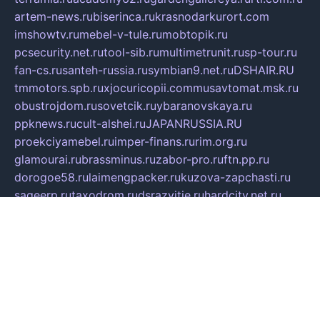
artem-news.ru
biserinca.ru
krasnodarkurort.com
imshowtv.ru
mebel-v-tule.ru
mobtopik.ru
pcsecurity.net.ru
tool-sib.ru
multimetrunit.ru
sp-tour.ru
fan-cs.ru
santeh-russia.ru
symbian9.net.ru
DSHAIR.RU
tmmotors.spb.ru
xjocuricopii.com
musavtomat.msk.ru
obustrojdom.ru
sovetcik.ru
ybaranovskaya.ru
ppknews.ru
cult-alshei.ru
JAPANRUSSIA.RU
proekciyamebel.ru
imper-finans.ru
rim.org.ru
glamourai.ru
brassminus.ru
zabor-pro.ru
ftn.pp.ru
dorogoe58.ru
laimengpacker.ru
kuzova-zapchasti.ru
sageerp.ru
taxodrom.ru
dsrazvitie.ru
hardcity.net.ru
ratinghomegames.ru
topservice25.ru
gubernyan.ru
gtglasslined.ru
ii4.ru
tssport.spb.ru
andorra24.com
blackwallstreet.ru
oboimos.ru
optim-doors.com.ru
ikuch.ru
nycr.org.ru
npa21.ru
vremya-ch.spb.ru
desert000.ru
ivtorgi.ru
ifiori.ru
catalog-statei.ru
dcv.org.ru
spetsmaster174.ru
ipkameryhiseeu.ru
dum26.ru
ruspol.spb.ru
fr-opendp.ru
kam-solnyshko.ru