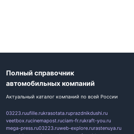
Полный справочник
автомобильных компаний
Актуальный каталог компаний по всей России
03223.ru
ufille.ru
krasotata.ru
prazdnikdushi.ru
veetbox.ru
cinemapost.ru
ciam-fr.ru
kraft-you.ru
mega-press.ru
03223.ru
web-explore.ru
rastenuya.ru