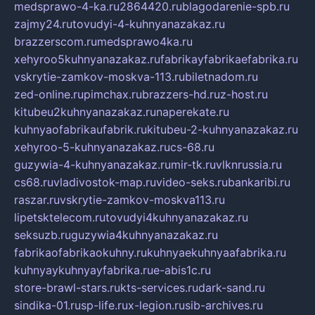
medsprawo-4-ka.ru
2864420.ru
blagodarenie-spb.ru
zajmy24.ru
tovudyi-4-kuhnyanazakaz.ru
brazzerscom.ru
medsprawo4ka.ru
xehyroo5kuhnyanazakaz.ru
fabrikayfabrikaefabrika.ru
vskrytie-zamkov-moskva-113.ru
biletnadom.ru
zed-online.ru
pimchax.ru
brazzers-hd.ru
z-host.ru
kitubeu2kuhnyanazakaz.ru
naperekate.ru
kuhnyaofabrikaufabrik.ru
kitubeu-2-kuhnyanazakaz.ru
xehyroo-5-kuhnyanazakaz.ru
cs-68.ru
guzywia-4-kuhnyanazakaz.ru
mir-tk.ru
vlknrussia.ru
cs68.ru
vladivostok-map.ru
video-seks.ru
bankaribi.ru
raszar.ru
vskrytie-zamkov-moskva113.ru
lipetsktelecom.ru
tovudyi4kuhnyanazakaz.ru
seksuzb.ru
guzywia4kuhnyanazakaz.ru
fabrikaofabrikaokuhny.ru
kuhnyaekuhnyaafabrika.ru
kuhnyaykuhnyayfabrika.ru
e-abis1c.ru
store-brawl-stars.ru
kts-services.ru
dark-sand.ru
sindika-01.ru
sp-life.ru
x-legion.ru
sib-archives.ru