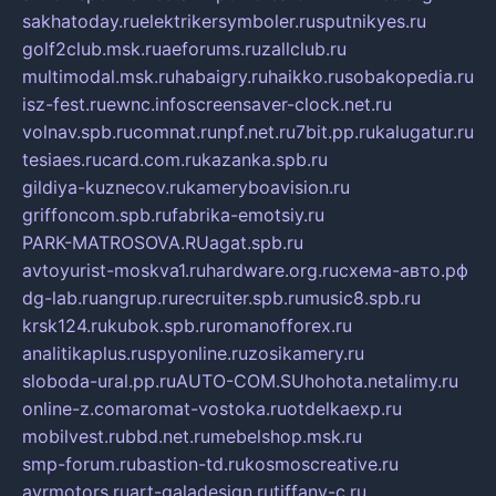
sakhatoday.ru
elektrikersymboler.ru
sputnikyes.ru
golf2club.msk.ru
aeforums.ru
zallclub.ru
multimodal.msk.ru
habaigry.ru
haikko.ru
sobakopedia.ru
isz-fest.ru
ewnc.info
screensaver-clock.net.ru
volnav.spb.ru
comnat.ru
npf.net.ru
7bit.pp.ru
kalugatur.ru
tesiaes.ru
card.com.ru
kazanka.spb.ru
gildiya-kuznecov.ru
kameryboavision.ru
griffoncom.spb.ru
fabrika-emotsiy.ru
PARK-MATROSOVA.RU
agat.spb.ru
avtoyurist-moskva1.ru
hardware.org.ru
схема-авто.рф
dg-lab.ru
angrup.ru
recruiter.spb.ru
music8.spb.ru
krsk124.ru
kubok.spb.ru
romanofforex.ru
analitikaplus.ru
spyonline.ru
zosikamery.ru
sloboda-ural.pp.ru
AUTO-COM.SU
hohota.net
alimy.ru
online-z.com
aromat-vostoka.ru
otdelkaexp.ru
mobilvest.ru
bbd.net.ru
mebelshop.msk.ru
smp-forum.ru
bastion-td.ru
kosmoscreative.ru
avrmotors.ru
art-galadesign.ru
tiffany-c.ru