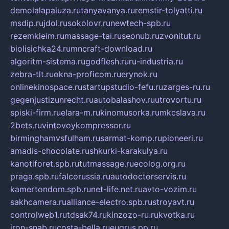
demolalapaluza.ru
tanyavanya.ru
remstir-tolyatti.ru
msdip.ru
jdol.ru
sokolovr.ru
newtech-spb.ru
rezemkleim.ru
massage-tai.ru
seonub.ru
zvonitut.ru
biolisichka24.ru
mncraft-download.ru
algoritm-sistema.ru
godflesh.ru
ru-industria.ru
zebra-tlt.ru
okna-proficom.ru
erynok.ru
onlinekinospace.ru
startupstudio-fefu.ru
zarges-ru.ru
gegenjustizunrecht.ru
autobalashov.ru
utrovortu.ru
spiski-firm.ru
elara-m.ru
kinomusorka.ru
mkcslava.ru
2bets.ru
vintovoykompressor.ru
birminghamvsfulham.ru
sarmat-komp.ru
pioneeri.ru
amadis-chocolate.ru
shkurki-karakulya.ru
kanotiforet.spb.ru
tutmassage.ru
ecolog.org.ru
praga.spb.ru
falcorussia.ru
autodoctorservis.ru
kamertondom.spb.ru
net-life.net.ru
avto-vozim.ru
sakhcamera.ru
alliance-electro.spb.ru
stroyavt.ru
controlweb1.ru
tdsak74.ru
kinzozo-ru.ru
kvotka.ru
iron-snab.ru
costa-bella.ru
eugrus.pp.ru