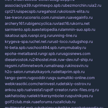
associaciya39.ru
primexpo.spb.ru
bezmorchin.ru
ia2.ru
cpt21.ru
ispecspb.ru
regahost.ru
kolosok-elita.ru
tae-kwon.ru
consrio.com.ru
insiam.ru
avegainfo.ru
archery161.ru
bigencyclica.ru
vlast16.ru
korru.net
sarmiento.spb.su
extelopedia.ru
lammin-suo.spb.ru
iskatour.spb.ru
snpi.org.ru
running-line.ru
krygeva-spa.ru
chel.net.ru
rust-loco.ru
dugshop.ru
hl-beta.spb.ru
school494.spb.ru
mymubaby.ru
epoha-metalband.ru
ngr.spb.ru
rusgosnews.com
dieselvostok.ru
24hostel.msk.ru
w-dev.ru
f-ship.ru
regsmi.ru
filmnetwork.ru
malinasp.ru
kinosvin.ru
h2o-salon.ru
malutkayork.ru
deltaprim.spb.ru
tango-perm.ru
gooddir.ru
sgv.su
multiki-online.com
webkrasotki.com
cherinvest.ru
detskiy-ostrov.ru
ankou.spb.ru
alvesta1.ru
pdf-creator.ru
nix-files.org.ru
sakhatoday.ru
elektrikersymboler.ru
sputnikyes.ru
golf2club.msk.ru
aeforums.ru
zallclub.ru
multimodal.msk.ru
habaigry.ru
haikko.ru
sobakopedia.ru