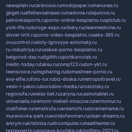
newsplain.ru
cardvoice.ru
modopaper.ru
manunae.ru
gbget.ru
alfeihavsalnassr.ru
madoma.ru
tajuncos.ru
petrovkasports.ru
porno-online-besplatno.ru
splclub.ru
york-life.ru
doroga-expo.ru
ribery.ru
cleanmedicine.ru
slovar-ivrit.ru
porno-video-besplatno.ru
seks-365.ru
ovucontrol.ru
sloty-igrovyye-avtomaty.ru
ru-industriya.ru
russkoe-porno-besplatno.ru
belgorod-day.ru
digilith.ru
pichkurovlab.ru
medic-today.ru
taksu.ru
comp123.ru
don-ykt.ru
teensvoice.ru
imgsharing.ru
domashnee-porno.ru
eva-elfie.ru
foto-tur.ru
biz-doska.ru
metropoltravel.ru
veslo-i-yakor.ru
borodino-media.ru
rostotsky.ru
regionufa.ru
weiss-bet.ru
zaryna.ru
casinotablet.ru
universalia.ru
remont-mebeli-moscow.ru
termomur.ru
clubfisher.ru
remstirufa.ru
erdamchi.ru
doramamama.ru
muraviovka-park.ru
worldofwoman.ru
clean-dreams.ru
arkrym.ru
kristinita.ru
dircomputer.ru
healthenter.ru
textexperts.ru
pivnaya-kruzhka.ru
kinofilmy-2021.ru