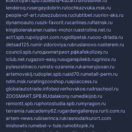
kokoroyari.spb.ru
blesna-kazan.ru
mossilver.ru
lenderoq.ru
sergeydobrin.ru
tochkazvuka.msk.ru
people-of-art.ru
bezzubova.ru
clubtibet.ru
orior-aks.ru
dynamoauto.ru
szk-favorit.ru
carlines.ru
flatnsk.ru
kingbolenskaner.ru
alex-motor.ru
astroline.net.ru
act1.spb.ru
polyglot.com.ru
gidlipetsk.ru
ooo-driada.ru
detsad125.ru
mir-zdoroviya.ru
bruslanovo.ru
siterem.ru
council.spb.ru
лодкипатриот.рф
kafekolizey.ru
iclub.net.ru
gazon-easy.ru
sugarepilekb.ru
grinox.ru
pylesostineco.ru
msts-ozarenie.ru
kameryjooan.ru
artemovskij.ru
dopler.spb.ru
aid70.ru
metall-perm.ru
ndm.msk.ru
ratingzooshop.ru
apiaccess.ru
globalautotrade.info
bezverhovskoe.ru
drsschool.ru
ZOOSMART.SPB.RU
dalakony.ru
medikijob.ru
remontt.spb.ru
photostudia.spb.ru
myragon.ru
terramia.ru
academy62.ru
gardengallereya.ru
rti.com.ru
artem-news.ru
biserinca.ru
krasnodarkurort.com
imshowtv.ru
mebel-v-tule.ru
mobtopik.ru