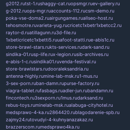
g2012.ru
tst-1.ru
shaggy-cat.ru
opsmgr.ru
ev-gallery.ru
g-2012.ru
ops-mgr.ru
accounts-112.ru
csm-demo.ru
poka-vse-doma2.ru
airgungames.ru
allseo-host.ru
tehosmotre.ru
varieta-yug.ru
cricetc1xbetr1xbetcc2.ru
raytor-d.ru
atillagunn.ru
3d-file.ru
1xbeticricetc1xbetti5.ru
uafoot-statti.ru
e-abis1c.ru
store-brawl-stars.ru
kts-services.ru
dark-sand.ru
sindika-01.ru
sp-life.ru
x-legion.ru
sib-archives.ru
e-abis-1-c.ru
sindika01.ru
venda-festival.ru
store-brawlstars.ru
dooraleksandria.ru
antenna-highly.ru
mine-lab-msk.ru
1-mus.ru
3-sex-porn.ru
ban-damn.ru
purse-factory.ru
viagra-tablet.ru
fasbags.ru
adler-jun.ru
bandamn.ru
fincontech.ru
3sexporn.ru
1mus.ru
darksand.ru
rebus-toys.ru
minelab-msk.ru
alabuga-cityhotel.ru
medsprawo-4-ka.ru
2864420.ru
blagodarenie-spb.ru
zajmy24.ru
tovudyi-4-kuhnyanazakaz.ru
brazzerscom.ru
medsprawo4ka.ru