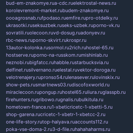
bud-em-znakomye.ru
a-cdc.ru
elektrostal-news.ru
korolevremont-market.ru
budem-znakomye.ru
oooagrosnab.ru
fpodaso.ru
emfire.ru
pro-otdelky.ru
ukrasotki.ru
seksuzbek.ru
seks-uzbek.ru
porno-vk.ru
sovratili.ru
olecoon.ru
vd-dosug.ru
adonyev.ru
rbc-news.ru
porno-skvirt.ru
krospr.ru
13autor-kolonka.ru
sormol.ru
2rich.ru
hostel-65.ru
hostserve.ru
porno-na-russkom.ru
mishinlab.ru
neznobi.ru
bigfatcc.ru
habble.ru
starbucksvia.ru
delfinet.ru
silvernano.ru
elestal.ru
vektor-doroga.ru
velotrenajery.ru
pronso54.ru
lenasever.ru
lovinskix.ru
show-pets.ru
smartnews03.ru
discofoxworld.ru
miraclecoon.ru
pongup.ru
hostel65.ru
liura.ru
glasspb.ru
firehunters.ru
gribowo.ru
gnalis.ru
bulkitula.ru
hometown-france.ru
1-xbeticricetc-1-xbetti-5.ru
shop-garena.ru
cricetc-1-xbetr-1-xbetcc-2.ru
one-life-story.ru
top-halyava.ru
accounts112.ru
poka-vse-doma-2.ru
3-d-file.ru
hahahaharms.ru