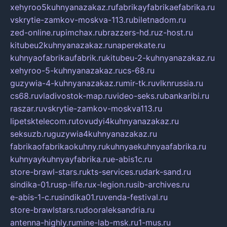
xehyroo5kuhnyanazakaz.ru
fabrikayfabrikaefabrika.ru
vskrytie-zamkov-moskva-113.ru
biletnadom.ru
zed-online.ru
pimchax.ru
brazzers-hd.ru
z-host.ru
kitubeu2kuhnyanazakaz.ru
naperekate.ru
kuhnyaofabrikaufabrik.ru
kitubeu-2-kuhnyanazakaz.ru
xehyroo-5-kuhnyanazakaz.ru
cs-68.ru
guzywia-4-kuhnyanazakaz.ru
mir-tk.ru
vlknrussia.ru
cs68.ru
vladivostok-map.ru
video-seks.ru
bankaribi.ru
raszar.ru
vskrytie-zamkov-moskva113.ru
lipetsktelecom.ru
tovudyi4kuhnyanazakaz.ru
seksuzb.ru
guzywia4kuhnyanazakaz.ru
fabrikaofabrikaokuhny.ru
kuhnyaekuhnyaafabrika.ru
kuhnyaykuhnyayfabrika.ru
e-abis1c.ru
store-brawl-stars.ru
kts-services.ru
dark-sand.ru
sindika-01.ru
sp-life.ru
x-legion.ru
sib-archives.ru
e-abis-1-c.ru
sindika01.ru
venda-festival.ru
store-brawlstars.ru
dooraleksandria.ru
antenna-highly.ru
mine-lab-msk.ru
1-mus.ru