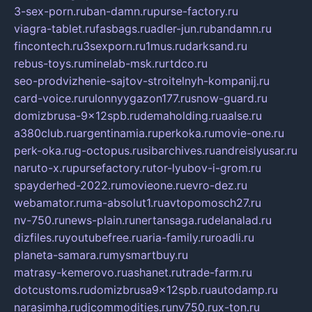
3-sex-porn.ru
ban-damn.ru
purse-factory.ru
viagra-tablet.ru
fasbags.ru
adler-jun.ru
bandamn.ru
fincontech.ru
3sexporn.ru
1mus.ru
darksand.ru
rebus-toys.ru
minelab-msk.ru
rtdco.ru
seo-prodvizhenie-sajtov-stroitelnyh-kompanij.ru
card-voice.ru
rulonnyygazon177.ru
snow-guard.ru
domizbrusa-9x12spb.ru
demaholding.ru
aalse.ru
a380club.ru
argentinamia.ru
perkoka.ru
movie-one.ru
perk-oka.ru
g-octopus.ru
sibarchives.ru
andreislyusar.ru
naruto-x.ru
pursefactory.ru
tor-lyubov-i-grom.ru
spayderhed-2022.ru
movieone.ru
evro-dez.ru
webamator.ru
ma-absolut1.ru
avtopomosch27.ru
nv-750.ru
news-plain.ru
nertansaga.ru
delanalad.ru
dizfiles.ru
youtubefree.ru
aria-family.ru
roadli.ru
planeta-samara.ru
mysmartbuy.ru
matrasy-kemerovo.ru
ashanet.ru
trade-farm.ru
dotcustoms.ru
domizbrusa9x12spb.ru
autodamp.ru
narasimha.ru
djcommodities.ru
nv750.ru
x-ton.ru