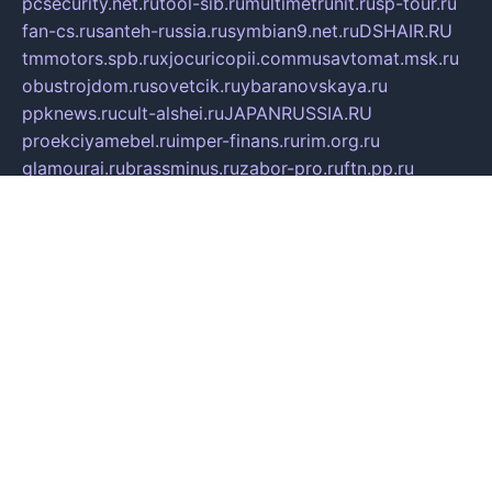
pcsecurity.net.ru
tool-sib.ru
multimetrunit.ru
sp-tour.ru
fan-cs.ru
santeh-russia.ru
symbian9.net.ru
DSHAIR.RU
tmmotors.spb.ru
xjocuricopii.com
musavtomat.msk.ru
obustrojdom.ru
sovetcik.ru
ybaranovskaya.ru
ppknews.ru
cult-alshei.ru
JAPANRUSSIA.RU
proekciyamebel.ru
imper-finans.ru
rim.org.ru
glamourai.ru
brassminus.ru
zabor-pro.ru
ftn.pp.ru
dorogoe58.ru
laimengpacker.ru
kuzova-zapchasti.ru
sageerp.ru
taxodrom.ru
dsrazvitie.ru
hardcity.net.ru
ratinghomegames.ru
topservice25.ru
gubernyan.ru
gtglasslined.ru
ii4.ru
tssport.spb.ru
andorra24.com
blackwallstreet.ru
oboimos.ru
optim-doors.com.ru
ikuch.ru
nycr.org.ru
npa21.ru
vremya-ch.spb.ru
desert000.ru
ivtorgi.ru
ifiori.ru
catalog-statei.ru
dcv.org.ru
spetsmaster174.ru
ipkameryhiseeu.ru
dum26.ru
ruspol.spb.ru
fr-opendp.ru
kam-solnyshko.ru
cheyenne-arapaho.ru
sevzapmetal.spb.ru
ted-lapidus.spb.ru
parasite-eliminator.ru