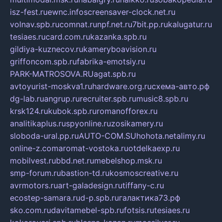
isz-fest.ru
ewnc.info
screensaver-clock.net.ru
volnav.spb.ru
comnat.ru
npf.net.ru
7bit.pp.ru
kalugatur.ru
tesiaes.ru
card.com.ru
kazanka.spb.ru
gildiya-kuznecov.ru
kameryboavision.ru
griffoncom.spb.ru
fabrika-emotsiy.ru
PARK-MATROSOVA.RU
agat.spb.ru
avtoyurist-moskva1.ru
hardware.org.ru
схема-авто.рф
dg-lab.ru
angrup.ru
recruiter.spb.ru
music8.spb.ru
krsk124.ru
kubok.spb.ru
romanofforex.ru
analitikaplus.ru
spyonline.ru
zosikamery.ru
sloboda-ural.pp.ru
AUTO-COM.SU
hohota.net
alimy.ru
online-z.com
aromat-vostoka.ru
otdelkaexp.ru
mobilvest.ru
bbd.net.ru
mebelshop.msk.ru
smp-forum.ru
bastion-td.ru
kosmoscreative.ru
avrmotors.ru
art-galadesign.ru
tiffany-c.ru
ecostep-samara.ru
d-p.spb.ru
галактика73.рф
sko.com.ru
davitamebel-spb.ru
fotsis.ru
tesiaes.ru