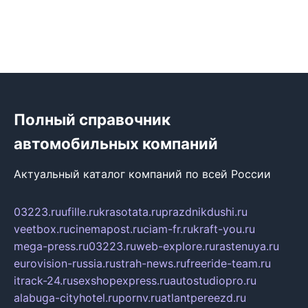
Полный справочник
автомобильных компаний
Актуальный каталог компаний по всей России
03223.ru
ufille.ru
krasotata.ru
prazdnikdushi.ru
veetbox.ru
cinemapost.ru
ciam-fr.ru
kraft-you.ru
mega-press.ru
03223.ru
web-explore.ru
rastenuya.ru
eurovision-russia.ru
strah-news.ru
freeride-team.ru
itrack-24.ru
sexshopexpress.ru
autostudiopro.ru
alabuga-cityhotel.ru
pornv.ru
atlantpereezd.ru