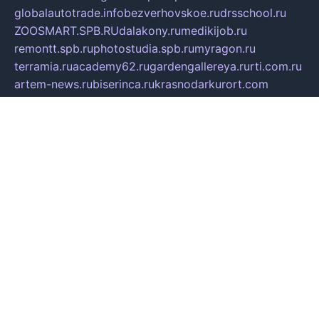
globalautotrade.info
bezverhovskoe.ru
drsschool.ru
ZOOSMART.SPB.RU
dalakony.ru
medikijob.ru
remontt.spb.ru
photostudia.spb.ru
myragon.ru
terramia.ru
academy62.ru
gardengallereya.ru
rti.com.ru
artem-news.ru
biserinca.ru
krasnodarkurort.com
imshowtv.ru
mebel-v-tule.ru
mobtopik.ru
pcsecurity.net.ru
tool-sib.ru
multimetrunit.ru
sp-tour.ru
fan-cs.ru
santeh-russia.ru
symbian9.net.ru
DSHAIR.RU
tmmotors.spb.ru
xjocuricopii.com
musavtomat.msk.ru
obustrojdom.ru
sovetcik.ru
ybaranovskaya.ru
ppknews.ru
cult-alshei.ru
JAPANRUSSIA.RU
proekciyamebel.ru
imper-finans.ru
rim.org.ru
glamourai.ru
brassminus.ru
zabor-pro.ru
ftn.pp.ru
dorogoe58.ru
laimengpacker.ru
kuzova-zapchasti.ru
sageerp.ru
taxodrom.ru
dsrazvitie.ru
hardcity.net.ru
ratinghomegames.ru
topservice25.ru
gubernyan.ru
gtglasslined.ru
ii4.ru
tssport.spb.ru
andorra24.com
blackwallstreet.ru
oboimos.ru
optim-doors.com.ru