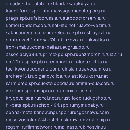
amadis-chocolate.ru
shkurki-karakulya.ru
kanotiforet.spb.ru
tutmassage.ru
ecolog.org.ru
praga.spb.ru
falcorussia.ru
autodoctorservis.ru
kamertondom.spb.ru
net-life.net.ru
avto-vozim.ru
sakhcamera.ru
alliance-electro.spb.ru
stroyavt.ru
controlweb1.ru
tdsak74.ru
kinzozo-ru.ru
kvotka.ru
iron-snab.ru
costa-bella.ru
eugrus.pp.ru
associaciya39.ru
primexpo.spb.ru
bezmorchin.ru
ia2.ru
cpt21.ru
ispecspb.ru
regahost.ru
kolosok-elita.ru
tae-kwon.ru
consrio.com.ru
insiam.ru
avegainfo.ru
archery161.ru
bigencyclica.ru
vlast16.ru
korru.net
sarmiento.spb.su
extelopedia.ru
lammin-suo.spb.ru
iskatour.spb.ru
snpi.org.ru
running-line.ru
krygeva-spa.ru
chel.net.ru
rust-loco.ru
dugshop.ru
hl-beta.spb.ru
school494.spb.ru
mymubaby.ru
epoha-metalband.ru
ngr.spb.ru
rusgosnews.com
dieselvostok.ru
24hostel.msk.ru
w-dev.ru
f-ship.ru
regsmi.ru
filmnetwork.ru
malinasp.ru
kinosvin.ru