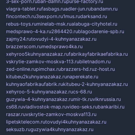
3-sex-porn.ru
ban-damn.ru
purse-factory.ru
viagra-tablet.ru
fasbags.ru
adler-jun.ru
bandamn.ru
fincontech.ru
3sexporn.ru
1mus.ru
darksand.ru
rebus-toys.ru
minelab-msk.ru
alabuga-cityhotel.ru
medsprawo-4-ka.ru
2864420.ru
blagodarenie-spb.ru
zajmy24.ru
tovudyi-4-kuhnyanazakaz.ru
brazzerscom.ru
medsprawo4ka.ru
xehyroo5kuhnyanazakaz.ru
fabrikayfabrikaefabrika.ru
vskrytie-zamkov-moskva-113.ru
biletnadom.ru
zed-online.ru
pimchax.ru
brazzers-hd.ru
z-host.ru
kitubeu2kuhnyanazakaz.ru
naperekate.ru
kuhnyaofabrikaufabrik.ru
kitubeu-2-kuhnyanazakaz.ru
xehyroo-5-kuhnyanazakaz.ru
cs-68.ru
guzywia-4-kuhnyanazakaz.ru
mir-tk.ru
vlknrussia.ru
cs68.ru
vladivostok-map.ru
video-seks.ru
bankaribi.ru
raszar.ru
vskrytie-zamkov-moskva113.ru
lipetsktelecom.ru
tovudyi4kuhnyanazakaz.ru
seksuzb.ru
guzywia4kuhnyanazakaz.ru