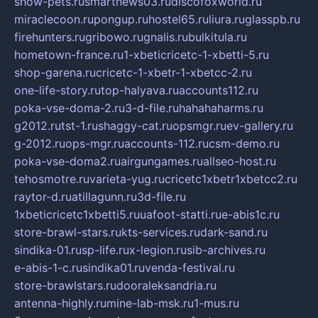
show-pets.ru
smartnews03.ru
discofoxworld.ru
miraclecoon.ru
pongup.ru
hostel65.ru
liura.ru
glasspb.ru
firehunters.ru
gribowo.ru
gnalis.ru
bulkitula.ru
hometown-france.ru
1-xbeticricetc-1-xbetti-5.ru
shop-garena.ru
cricetc-1-xbetr-1-xbetcc-2.ru
one-life-story.ru
top-halyava.ru
accounts112.ru
poka-vse-doma-2.ru
3-d-file.ru
hahahaharms.ru
g2012.ru
tst-1.ru
shaggy-cat.ru
opsmgr.ru
ev-gallery.ru
g-2012.ru
ops-mgr.ru
accounts-112.ru
csm-demo.ru
poka-vse-doma2.ru
airgungames.ru
allseo-host.ru
tehosmotre.ru
varieta-yug.ru
cricetc1xbetr1xbetcc2.ru
raytor-d.ru
atillagunn.ru
3d-file.ru
1xbeticricetc1xbetti5.ru
uafoot-statti.ru
e-abis1c.ru
store-brawl-stars.ru
kts-services.ru
dark-sand.ru
sindika-01.ru
sp-life.ru
x-legion.ru
sib-archives.ru
e-abis-1-c.ru
sindika01.ru
venda-festival.ru
store-brawlstars.ru
dooraleksandria.ru
antenna-highly.ru
mine-lab-msk.ru
1-mus.ru