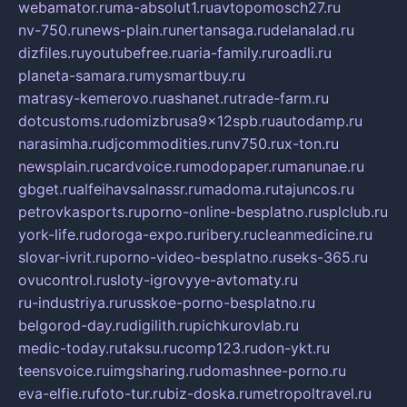
webamator.ru
ma-absolut1.ru
avtopomosch27.ru
nv-750.ru
news-plain.ru
nertansaga.ru
delanalad.ru
dizfiles.ru
youtubefree.ru
aria-family.ru
roadli.ru
planeta-samara.ru
mysmartbuy.ru
matrasy-kemerovo.ru
ashanet.ru
trade-farm.ru
dotcustoms.ru
domizbrusa9x12spb.ru
autodamp.ru
narasimha.ru
djcommodities.ru
nv750.ru
x-ton.ru
newsplain.ru
cardvoice.ru
modopaper.ru
manunae.ru
gbget.ru
alfeihavsalnassr.ru
madoma.ru
tajuncos.ru
petrovkasports.ru
porno-online-besplatno.ru
splclub.ru
york-life.ru
doroga-expo.ru
ribery.ru
cleanmedicine.ru
slovar-ivrit.ru
porno-video-besplatno.ru
seks-365.ru
ovucontrol.ru
sloty-igrovyye-avtomaty.ru
ru-industriya.ru
russkoe-porno-besplatno.ru
belgorod-day.ru
digilith.ru
pichkurovlab.ru
medic-today.ru
taksu.ru
comp123.ru
don-ykt.ru
teensvoice.ru
imgsharing.ru
domashnee-porno.ru
eva-elfie.ru
foto-tur.ru
biz-doska.ru
metropoltravel.ru