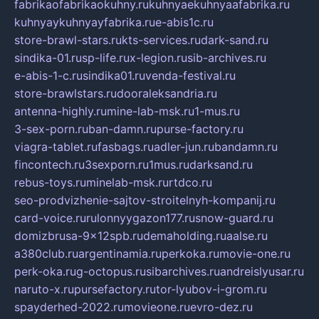
fabrikaofabrikaokuhny.ru
kuhnyaekuhnyaafabrika.ru
kuhnyaykuhnyayfabrika.ru
e-abis1c.ru
store-brawl-stars.ru
kts-services.ru
dark-sand.ru
sindika-01.ru
sp-life.ru
x-legion.ru
sib-archives.ru
e-abis-1-c.ru
sindika01.ru
venda-festival.ru
store-brawlstars.ru
dooraleksandria.ru
antenna-highly.ru
mine-lab-msk.ru
1-mus.ru
3-sex-porn.ru
ban-damn.ru
purse-factory.ru
viagra-tablet.ru
fasbags.ru
adler-jun.ru
bandamn.ru
fincontech.ru
3sexporn.ru
1mus.ru
darksand.ru
rebus-toys.ru
minelab-msk.ru
rtdco.ru
seo-prodvizhenie-sajtov-stroitelnyh-kompanij.ru
card-voice.ru
rulonnyygazon177.ru
snow-guard.ru
domizbrusa-9x12spb.ru
demaholding.ru
aalse.ru
a380club.ru
argentinamia.ru
perkoka.ru
movie-one.ru
perk-oka.ru
g-octopus.ru
sibarchives.ru
andreislyusar.ru
naruto-x.ru
pursefactory.ru
tor-lyubov-i-grom.ru
spayderhed-2022.ru
movieone.ru
evro-dez.ru