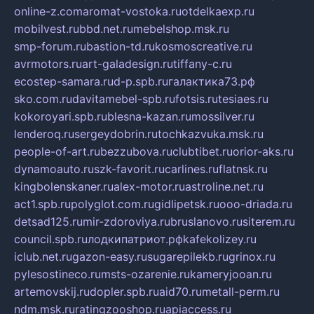
online-z.com
aromat-vostoka.ru
otdelkaexp.ru
mobilvest.ru
bbd.net.ru
mebelshop.msk.ru
smp-forum.ru
bastion-td.ru
kosmoscreative.ru
avrmotors.ru
art-galadesign.ru
tiffany-c.ru
ecostep-samara.ru
d-p.spb.ru
галактика73.рф
sko.com.ru
davitamebel-spb.ru
fotsis.ru
tesiaes.ru
kokoroyari.spb.ru
blesna-kazan.ru
mossilver.ru
lenderoq.ru
sergeydobrin.ru
tochkazvuka.msk.ru
people-of-art.ru
bezzubova.ru
clubtibet.ru
orior-aks.ru
dynamoauto.ru
szk-favorit.ru
carlines.ru
flatnsk.ru
kingbolenskaner.ru
alex-motor.ru
astroline.net.ru
act1.spb.ru
polyglot.com.ru
gidlipetsk.ru
ooo-driada.ru
detsad125.ru
mir-zdoroviya.ru
bruslanovo.ru
siterem.ru
council.spb.ru
лодкипатриот.рф
kafekolizey.ru
iclub.net.ru
gazon-easy.ru
sugarepilekb.ru
grinox.ru
pylesostineco.ru
msts-ozarenie.ru
kameryjooan.ru
artemovskij.ru
dopler.spb.ru
aid70.ru
metall-perm.ru
ndm.msk.ru
ratingzooshop.ru
apiaccess.ru