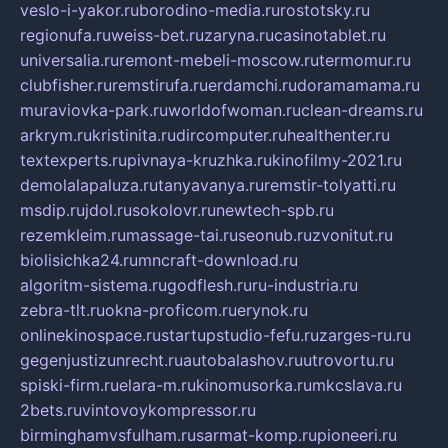
veslo-i-yakor.ru
borodino-media.ru
rostotsky.ru
regionufa.ru
weiss-bet.ru
zaryna.ru
casinotablet.ru
universalia.ru
remont-mebeli-moscow.ru
termomur.ru
clubfisher.ru
remstirufa.ru
erdamchi.ru
doramamama.ru
muraviovka-park.ru
worldofwoman.ru
clean-dreams.ru
arkrym.ru
kristinita.ru
dircomputer.ru
healthenter.ru
textexperts.ru
pivnaya-kruzhka.ru
kinofilmy-2021.ru
demolalapaluza.ru
tanyavanya.ru
remstir-tolyatti.ru
msdip.ru
jdol.ru
sokolovr.ru
newtech-spb.ru
rezemkleim.ru
massage-tai.ru
seonub.ru
zvonitut.ru
biolisichka24.ru
mncraft-download.ru
algoritm-sistema.ru
godflesh.ru
ru-industria.ru
zebra-tlt.ru
okna-proficom.ru
erynok.ru
onlinekinospace.ru
startupstudio-fefu.ru
zarges-ru.ru
gegenjustizunrecht.ru
autobalashov.ru
utrovortu.ru
spiski-firm.ru
elara-m.ru
kinomusorka.ru
mkcslava.ru
2bets.ru
vintovoykompressor.ru
birminghamvsfulham.ru
sarmat-komp.ru
pioneeri.ru