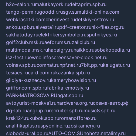
h2o-salon.ru
malutkayork.ru
deltaprim.spb.ru
tango-perm.ru
gooddir.ru
sgv.su
multiki-online.com
webkrasotki.com
cherinvest.ru
detskiy-ostrov.ru
ankou.spb.ru
alvesta1.ru
pdf-creator.ru
nix-files.org.ru
sakhatoday.ru
elektrikersymboler.ru
sputnikyes.ru
golf2club.msk.ru
aeforums.ru
zallclub.ru
multimodal.msk.ru
habaigry.ru
haikko.ru
sobakopedia.ru
isz-fest.ru
ewnc.info
screensaver-clock.net.ru
volnav.spb.ru
comnat.ru
npf.net.ru
7bit.pp.ru
kalugatur.ru
tesiaes.ru
card.com.ru
kazanka.spb.ru
gildiya-kuznecov.ru
kameryboavision.ru
griffoncom.spb.ru
fabrika-emotsiy.ru
PARK-MATROSOVA.RU
agat.spb.ru
avtoyurist-moskva1.ru
hardware.org.ru
схема-авто.рф
dg-lab.ru
angrup.ru
recruiter.spb.ru
music8.spb.ru
krsk124.ru
kubok.spb.ru
romanofforex.ru
analitikaplus.ru
spyonline.ru
zosikamery.ru
sloboda-ural.pp.ru
AUTO-COM.SU
hohota.net
alimy.ru