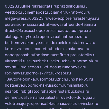
03223.ru
ufille.ru
krasotata.ru
prazdnikdushi.ru
veetbox.ru
cinemapost.ru
ciam-fr.ru
kraft-you.ru
mega-press.ru
03223.ru
web-explore.ru
rastenuya.ru
eurovision-russia.ru
strah-news.ru
freeride-team.ru
itrack-24.ru
sexshopexpress.ru
autostudiopro.ru
alabuga-cityhotel.ru
pornv.ru
atlantpereezd.ru
bud-em-znakomye.ru
a-cdc.ru
elektrostal-news.ru
korolevremont-market.ru
budem-znakomye.ru
oooagrosnab.ru
fpodaso.ru
emfire.ru
pro-otdelky.ru
ukrasotki.ru
seksuzbek.ru
seks-uzbek.ru
porno-vk.ru
sovratili.ru
olecoon.ru
vd-dosug.ru
adonyev.ru
rbc-news.ru
porno-skvirt.ru
krospr.ru
13autor-kolonka.ru
sormol.ru
2rich.ru
hostel-65.ru
hostserve.ru
porno-na-russkom.ru
mishinlab.ru
neznobi.ru
bigfatcc.ru
habble.ru
starbucksvia.ru
delfinet.ru
silvernano.ru
elestal.ru
vektor-doroga.ru
velotrenajery.ru
pronso54.ru
lenasever.ru
lovinskix.ru