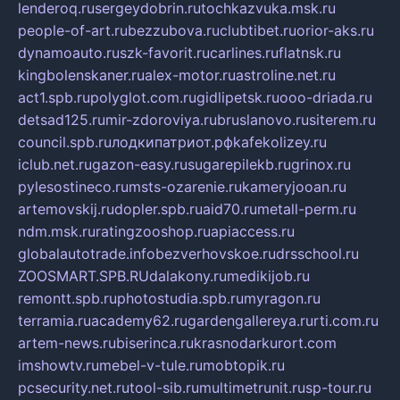
lenderoq.ru
sergeydobrin.ru
tochkazvuka.msk.ru
people-of-art.ru
bezzubova.ru
clubtibet.ru
orior-aks.ru
dynamoauto.ru
szk-favorit.ru
carlines.ru
flatnsk.ru
kingbolenskaner.ru
alex-motor.ru
astroline.net.ru
act1.spb.ru
polyglot.com.ru
gidlipetsk.ru
ooo-driada.ru
detsad125.ru
mir-zdoroviya.ru
bruslanovo.ru
siterem.ru
council.spb.ru
лодкипатриот.рф
kafekolizey.ru
iclub.net.ru
gazon-easy.ru
sugarepilekb.ru
grinox.ru
pylesostineco.ru
msts-ozarenie.ru
kameryjooan.ru
artemovskij.ru
dopler.spb.ru
aid70.ru
metall-perm.ru
ndm.msk.ru
ratingzooshop.ru
apiaccess.ru
globalautotrade.info
bezverhovskoe.ru
drsschool.ru
ZOOSMART.SPB.RU
dalakony.ru
medikijob.ru
remontt.spb.ru
photostudia.spb.ru
myragon.ru
terramia.ru
academy62.ru
gardengallereya.ru
rti.com.ru
artem-news.ru
biserinca.ru
krasnodarkurort.com
imshowtv.ru
mebel-v-tule.ru
mobtopik.ru
pcsecurity.net.ru
tool-sib.ru
multimetrunit.ru
sp-tour.ru