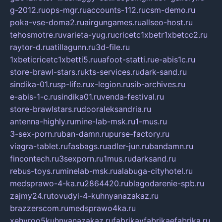
g-2012.ru
ops-mgr.ru
accounts-112.ru
csm-demo.ru
poka-vse-doma2.ru
airgungames.ru
allseo-host.ru
tehosmotre.ru
varieta-yug.ru
cricetc1xbetr1xbetcc2.ru
raytor-d.ru
atillagunn.ru
3d-file.ru
1xbeticricetc1xbetti5.ru
uafoot-statti.ru
e-abis1c.ru
store-brawl-stars.ru
kts-services.ru
dark-sand.ru
sindika-01.ru
sp-life.ru
x-legion.ru
sib-archives.ru
e-abis-1-c.ru
sindika01.ru
venda-festival.ru
store-brawlstars.ru
dooraleksandria.ru
antenna-highly.ru
mine-lab-msk.ru
1-mus.ru
3-sex-porn.ru
ban-damn.ru
purse-factory.ru
viagra-tablet.ru
fasbags.ru
adler-jun.ru
bandamn.ru
fincontech.ru
3sexporn.ru
1mus.ru
darksand.ru
rebus-toys.ru
minelab-msk.ru
alabuga-cityhotel.ru
medsprawo-4-ka.ru
2864420.ru
blagodarenie-spb.ru
zajmy24.ru
tovudyi-4-kuhnyanazakaz.ru
brazzerscom.ru
medsprawo4ka.ru
xehyroo5kuhnyanazakaz.ru
fabrikayfabrikaefabrika.ru