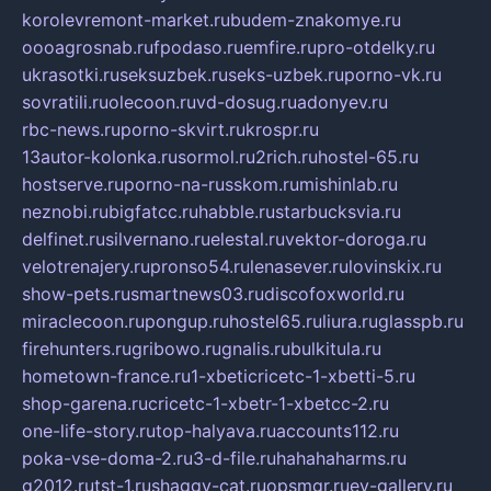
korolevremont-market.ru
budem-znakomye.ru
oooagrosnab.ru
fpodaso.ru
emfire.ru
pro-otdelky.ru
ukrasotki.ru
seksuzbek.ru
seks-uzbek.ru
porno-vk.ru
sovratili.ru
olecoon.ru
vd-dosug.ru
adonyev.ru
rbc-news.ru
porno-skvirt.ru
krospr.ru
13autor-kolonka.ru
sormol.ru
2rich.ru
hostel-65.ru
hostserve.ru
porno-na-russkom.ru
mishinlab.ru
neznobi.ru
bigfatcc.ru
habble.ru
starbucksvia.ru
delfinet.ru
silvernano.ru
elestal.ru
vektor-doroga.ru
velotrenajery.ru
pronso54.ru
lenasever.ru
lovinskix.ru
show-pets.ru
smartnews03.ru
discofoxworld.ru
miraclecoon.ru
pongup.ru
hostel65.ru
liura.ru
glasspb.ru
firehunters.ru
gribowo.ru
gnalis.ru
bulkitula.ru
hometown-france.ru
1-xbeticricetc-1-xbetti-5.ru
shop-garena.ru
cricetc-1-xbetr-1-xbetcc-2.ru
one-life-story.ru
top-halyava.ru
accounts112.ru
poka-vse-doma-2.ru
3-d-file.ru
hahahaharms.ru
g2012.ru
tst-1.ru
shaggy-cat.ru
opsmgr.ru
ev-gallery.ru