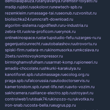
demolalapaluza.ru
tanyavanya.ru
remstir-tolyatti.ru
msdip.ru
jdol.ru
sokolovr.ru
newtech-spb.ru
rezemkleim.ru
massage-tai.ru
seonub.ru
zvonitut.ru
biolisichka24.ru
mncraft-download.ru
algoritm-sistema.ru
godflesh.ru
ru-industria.ru
zebra-tlt.ru
okna-proficom.ru
erynok.ru
onlinekinospace.ru
startupstudio-fefu.ru
zarges-ru.ru
gegenjustizunrecht.ru
autobalashov.ru
utrovortu.ru
spiski-firm.ru
elara-m.ru
kinomusorka.ru
mkcslava.ru
2bets.ru
vintovoykompressor.ru
birminghamvsfulham.ru
sarmat-komp.ru
pioneeri.ru
amadis-chocolate.ru
shkurki-karakulya.ru
kanotiforet.spb.ru
tutmassage.ru
ecolog.org.ru
praga.spb.ru
falcorussia.ru
autodoctorservis.ru
kamertondom.spb.ru
net-life.net.ru
avto-vozim.ru
sakhcamera.ru
alliance-electro.spb.ru
stroyavt.ru
controlweb1.ru
tdsak74.ru
kinzozo-ru.ru
kvotka.ru
iron-snab.ru
costa-bella.ru
eugrus.pp.ru