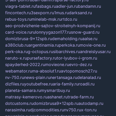
viagra-tablet.ru
fasbags.ru
adler-jun.ru
bandamn.ru
fincontech.ru
3sexporn.ru
1mus.ru
darksand.ru
rebus-toys.ru
minelab-msk.ru
rtdco.ru
seo-prodvizhenie-sajtov-stroitelnyh-kompanij.ru
card-voice.ru
rulonnyygazon177.ru
snow-guard.ru
domizbrusa-9x12spb.ru
demaholding.ru
aalse.ru
a380club.ru
argentinamia.ru
perkoka.ru
movie-one.ru
perk-oka.ru
g-octopus.ru
sibarchives.ru
andreislyusar.ru
naruto-x.ru
pursefactory.ru
tor-lyubov-i-grom.ru
spayderhed-2022.ru
movieone.ru
evro-dez.ru
webamator.ru
ma-absolut1.ru
avtopomosch27.ru
nv-750.ru
news-plain.ru
nertansaga.ru
delanalad.ru
dizfiles.ru
youtubefree.ru
aria-family.ru
roadli.ru
planeta-samara.ru
mysmartbuy.ru
matrasy-kemerovo.ru
ashanet.ru
trade-farm.ru
dotcustoms.ru
domizbrusa9x12spb.ru
autodamp.ru
narasimha.ru
djcommodities.ru
nv750.ru
x-ton.ru