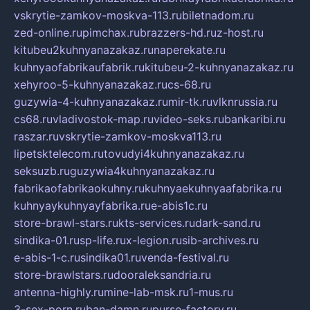
vskrytie-zamkov-moskva-113.ru
biletnadom.ru
zed-online.ru
pimchax.ru
brazzers-hd.ru
z-host.ru
kitubeu2kuhnyanazakaz.ru
naperekate.ru
kuhnyaofabrikaufabrik.ru
kitubeu-2-kuhnyanazakaz.ru
xehyroo-5-kuhnyanazakaz.ru
cs-68.ru
guzywia-4-kuhnyanazakaz.ru
mir-tk.ru
vlknrussia.ru
cs68.ru
vladivostok-map.ru
video-seks.ru
bankaribi.ru
raszar.ru
vskrytie-zamkov-moskva113.ru
lipetsktelecom.ru
tovudyi4kuhnyanazakaz.ru
seksuzb.ru
guzywia4kuhnyanazakaz.ru
fabrikaofabrikaokuhny.ru
kuhnyaekuhnyaafabrika.ru
kuhnyaykuhnyayfabrika.ru
e-abis1c.ru
store-brawl-stars.ru
kts-services.ru
dark-sand.ru
sindika-01.ru
sp-life.ru
x-legion.ru
sib-archives.ru
e-abis-1-c.ru
sindika01.ru
venda-festival.ru
store-brawlstars.ru
dooraleksandria.ru
antenna-highly.ru
mine-lab-msk.ru
1-mus.ru
3-sex-porn.ru
ban-damn.ru
purse-factory.ru