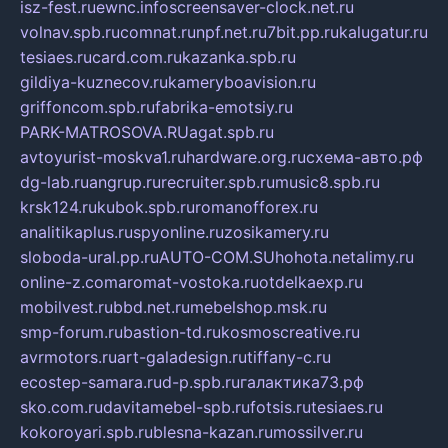
isz-fest.ru
ewnc.info
screensaver-clock.net.ru
volnav.spb.ru
comnat.ru
npf.net.ru
7bit.pp.ru
kalugatur.ru
tesiaes.ru
card.com.ru
kazanka.spb.ru
gildiya-kuznecov.ru
kameryboavision.ru
griffoncom.spb.ru
fabrika-emotsiy.ru
PARK-MATROSOVA.RU
agat.spb.ru
avtoyurist-moskva1.ru
hardware.org.ru
схема-авто.рф
dg-lab.ru
angrup.ru
recruiter.spb.ru
music8.spb.ru
krsk124.ru
kubok.spb.ru
romanofforex.ru
analitikaplus.ru
spyonline.ru
zosikamery.ru
sloboda-ural.pp.ru
AUTO-COM.SU
hohota.net
alimy.ru
online-z.com
aromat-vostoka.ru
otdelkaexp.ru
mobilvest.ru
bbd.net.ru
mebelshop.msk.ru
smp-forum.ru
bastion-td.ru
kosmoscreative.ru
avrmotors.ru
art-galadesign.ru
tiffany-c.ru
ecostep-samara.ru
d-p.spb.ru
галактика73.рф
sko.com.ru
davitamebel-spb.ru
fotsis.ru
tesiaes.ru
kokoroyari.spb.ru
blesna-kazan.ru
mossilver.ru