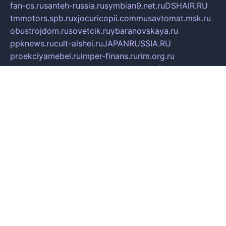
fan-cs.ru
santeh-russia.ru
symbian9.net.ru
DSHAIR.RU
tmmotors.spb.ru
xjocuricopii.com
musavtomat.msk.ru
obustrojdom.ru
sovetcik.ru
ybaranovskaya.ru
ppknews.ru
cult-alshei.ru
JAPANRUSSIA.RU
proekciyamebel.ru
imper-finans.ru
rim.org.ru
glamourai.ru
brassminus.ru
zabor-pro.ru
ftn.pp.ru
dorogoe58.ru
laimengpacker.ru
kuzova-zapchasti.ru
sageerp.ru
taxodrom.ru
dsrazvitie.ru
hardcity.net.ru
ratinghomegames.ru
topservice25.ru
gubernyan.ru
gtglasslined.ru
ii4.ru
tssport.spb.ru
andorra24.com
blackwallstreet.ru
oboimos.ru
optim-doors.com.ru
ikuch.ru
nycr.org.ru
npa21.ru
vremya-ch.spb.ru
desert000.ru
ivtorgi.ru
ifiori.ru
catalog-statei.ru
dcv.org.ru
spetsmaster174.ru
ipkameryhiseeu.ru
dum26.ru
ruspol.spb.ru
fr-opendp.ru
kam-solnyshko.ru
cheyenne-arapaho.ru
sevzapmetal.spb.ru
ted-lapidus.spb.ru
parasite-eliminator.ru
sigma-complete.ru
modernworld.ru
dama-moda.ru