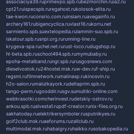
associaciya39.ru
primexpo.spb.ru
bezmorchin.ru
ia2.ru
cpt21.ru
ispecspb.ru
regahost.ru
kolosok-elita.ru
tae-kwon.ru
consrio.com.ru
insiam.ru
avegainfo.ru
archery161.ru
bigencyclica.ru
vlast16.ru
korru.net
sarmiento.spb.su
extelopedia.ru
lammin-suo.spb.ru
iskatour.spb.ru
snpi.org.ru
running-line.ru
krygeva-spa.ru
chel.net.ru
rust-loco.ru
dugshop.ru
hl-beta.spb.ru
school494.spb.ru
mymubaby.ru
epoha-metalband.ru
ngr.spb.ru
rusgosnews.com
dieselvostok.ru
24hostel.msk.ru
w-dev.ru
f-ship.ru
regsmi.ru
filmnetwork.ru
malinasp.ru
kinosvin.ru
h2o-salon.ru
malutkayork.ru
deltaprim.spb.ru
tango-perm.ru
gooddir.ru
sgv.su
multiki-online.com
webkrasotki.com
cherinvest.ru
detskiy-ostrov.ru
ankou.spb.ru
alvesta1.ru
pdf-creator.ru
nix-files.org.ru
sakhatoday.ru
elektrikersymboler.ru
sputnikyes.ru
golf2club.msk.ru
aeforums.ru
zallclub.ru
multimodal.msk.ru
habaigry.ru
haikko.ru
sobakopedia.ru