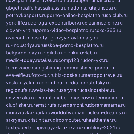
newsplain.ru
cardvoice.ru
modopaper.ru
manunae.ru
gbget.ru
alfeihavsalnassr.ru
madoma.ru
tajuncos.ru
petrovkasports.ru
porno-online-besplatno.ru
splclub.ru
york-life.ru
doroga-expo.ru
ribery.ru
cleanmedicine.ru
slovar-ivrit.ru
porno-video-besplatno.ru
seks-365.ru
ovucontrol.ru
sloty-igrovyye-avtomaty.ru
ru-industriya.ru
russkoe-porno-besplatno.ru
belgorod-day.ru
digilith.ru
pichkurovlab.ru
medic-today.ru
taksu.ru
comp123.ru
don-ykt.ru
teensvoice.ru
imgsharing.ru
domashnee-porno.ru
eva-elfie.ru
foto-tur.ru
biz-doska.ru
metropoltravel.ru
veslo-i-yakor.ru
borodino-media.ru
rostotsky.ru
regionufa.ru
weiss-bet.ru
zaryna.ru
casinotablet.ru
universalia.ru
remont-mebeli-moscow.ru
termomur.ru
clubfisher.ru
remstirufa.ru
erdamchi.ru
doramamama.ru
muraviovka-park.ru
worldofwoman.ru
clean-dreams.ru
arkrym.ru
kristinita.ru
dircomputer.ru
healthenter.ru
textexperts.ru
pivnaya-kruzhka.ru
kinofilmy-2021.ru