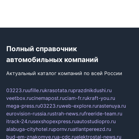
Полный справочник
автомобильных компаний
Актуальный каталог компаний по всей России
03223.ru
ufille.ru
krasotata.ru
prazdnikdushi.ru
veetbox.ru
cinemapost.ru
ciam-fr.ru
kraft-you.ru
mega-press.ru
03223.ru
web-explore.ru
rastenuya.ru
eurovision-russia.ru
strah-news.ru
freeride-team.ru
itrack-24.ru
sexshopexpress.ru
autostudiopro.ru
alabuga-cityhotel.ru
pornv.ru
atlantpereezd.ru
bud-em-znakomye.ru
a-cdc.ru
elektrostal-news.ru