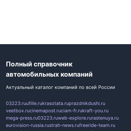
Полный справочник
автомобильных компаний
Актуальный каталог компаний по всей России
03223.ru
ufille.ru
krasotata.ru
prazdnikdushi.ru
veetbox.ru
cinemapost.ru
ciam-fr.ru
kraft-you.ru
mega-press.ru
03223.ru
web-explore.ru
rastenuya.ru
eurovision-russia.ru
strah-news.ru
freeride-team.ru