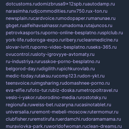
dotcustoms.ru
domizbrusa9x12spb.ru
autodamp.ru
narasimha.ru
djcommodities.ru
nv750.ru
x-ton.ru
newsplain.ru
cardvoice.ru
modopaper.ru
manunae.ru
gbget.ru
alfeihavsalnassr.ru
madoma.ru
tajuncos.ru
petrovkasports.ru
porno-online-besplatno.ru
splclub.ru
york-life.ru
doroga-expo.ru
ribery.ru
cleanmedicine.ru
slovar-ivrit.ru
porno-video-besplatno.ru
seks-365.ru
ovucontrol.ru
sloty-igrovyye-avtomaty.ru
ru-industriya.ru
russkoe-porno-besplatno.ru
belgorod-day.ru
digilith.ru
pichkurovlab.ru
medic-today.ru
taksu.ru
comp123.ru
don-ykt.ru
teensvoice.ru
imgsharing.ru
domashnee-porno.ru
eva-elfie.ru
foto-tur.ru
biz-doska.ru
metropoltravel.ru
veslo-i-yakor.ru
borodino-media.ru
rostotsky.ru
regionufa.ru
weiss-bet.ru
zaryna.ru
casinotablet.ru
universalia.ru
remont-mebeli-moscow.ru
termomur.ru
clubfisher.ru
remstirufa.ru
erdamchi.ru
doramamama.ru
muraviovka-park.ru
worldofwoman.ru
clean-dreams.ru