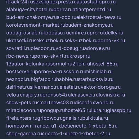
itrack-24.ru
sexshopexpress.ru
autostudiopro.ru
alabuga-cityhotel.ru
pornv.ru
atlantpereezd.ru
bud-em-znakomye.ru
a-cdc.ru
elektrostal-news.ru
korolevremont-market.ru
budem-znakomye.ru
oooagrosnab.ru
fpodaso.ru
emfire.ru
pro-otdelky.ru
ukrasotki.ru
seksuzbek.ru
seks-uzbek.ru
porno-vk.ru
sovratili.ru
olecoon.ru
vd-dosug.ru
adonyev.ru
rbc-news.ru
porno-skvirt.ru
krospr.ru
13autor-kolonka.ru
sormol.ru
2rich.ru
hostel-65.ru
hostserve.ru
porno-na-russkom.ru
mishinlab.ru
neznobi.ru
bigfatcc.ru
habble.ru
starbucksvia.ru
delfinet.ru
silvernano.ru
elestal.ru
vektor-doroga.ru
velotrenajery.ru
pronso54.ru
lenasever.ru
lovinskix.ru
show-pets.ru
smartnews03.ru
discofoxworld.ru
miraclecoon.ru
pongup.ru
hostel65.ru
liura.ru
glasspb.ru
firehunters.ru
gribowo.ru
gnalis.ru
bulkitula.ru
hometown-france.ru
1-xbeticricetc-1-xbetti-5.ru
shop-garena.ru
cricetc-1-xbetr-1-xbetcc-2.ru