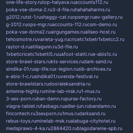
one-life-story.ru
top-halyava.ru
accounts112.ru
poka-vse-doma-2.ru
3-d-file.ru
hahahaharms.ru
g2012.ru
tst-1.ru
shaggy-cat.ru
opsmgr.ru
ev-gallery.ru
g-2012.ru
ops-mgr.ru
accounts-112.ru
csm-demo.ru
poka-vse-doma2.ru
airgungames.ru
allseo-host.ru
tehosmotre.ru
varieta-yug.ru
cricetc1xbetr1xbetcc2.ru
raytor-d.ru
atillagunn.ru
3d-file.ru
1xbeticricetc1xbetti5.ru
uafoot-statti.ru
e-abis1c.ru
store-brawl-stars.ru
kts-services.ru
dark-sand.ru
sindika-01.ru
sp-life.ru
x-legion.ru
sib-archives.ru
e-abis-1-c.ru
sindika01.ru
venda-festival.ru
store-brawlstars.ru
dooraleksandria.ru
antenna-highly.ru
mine-lab-msk.ru
1-mus.ru
3-sex-porn.ru
ban-damn.ru
purse-factory.ru
viagra-tablet.ru
fasbags.ru
adler-jun.ru
bandamn.ru
fincontech.ru
3sexporn.ru
1mus.ru
darksand.ru
rebus-toys.ru
minelab-msk.ru
alabuga-cityhotel.ru
medsprawo-4-ka.ru
2864420.ru
blagodarenie-spb.ru