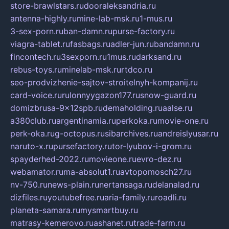
store-brawlstars.ru
dooraleksandria.ru
antenna-highly.ru
mine-lab-msk.ru
1-mus.ru
3-sex-porn.ru
ban-damn.ru
purse-factory.ru
viagra-tablet.ru
fasbags.ru
adler-jun.ru
bandamn.ru
fincontech.ru
3sexporn.ru
1mus.ru
darksand.ru
rebus-toys.ru
minelab-msk.ru
rtdco.ru
seo-prodvizhenie-sajtov-stroitelnyh-kompanij.ru
card-voice.ru
rulonnyygazon177.ru
snow-guard.ru
domizbrusa-9x12spb.ru
demaholding.ru
aalse.ru
a380club.ru
argentinamia.ru
perkoka.ru
movie-one.ru
perk-oka.ru
g-octopus.ru
sibarchives.ru
andreislyusar.ru
naruto-x.ru
pursefactory.ru
tor-lyubov-i-grom.ru
spayderhed-2022.ru
movieone.ru
evro-dez.ru
webamator.ru
ma-absolut1.ru
avtopomosch27.ru
nv-750.ru
news-plain.ru
nertansaga.ru
delanalad.ru
dizfiles.ru
youtubefree.ru
aria-family.ru
roadli.ru
planeta-samara.ru
mysmartbuy.ru
matrasy-kemerovo.ru
ashanet.ru
trade-farm.ru