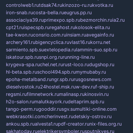
controlweb1.ru
tdsak74.ru
kinzozo-ru.ru
kvotka.ru
iron-snab.ru
costa-bella.ru
eugrus.pp.ru
associaciya39.ru
primexpo.spb.ru
bezmorchin.ru
ia2.ru
cpt21.ru
ispecspb.ru
regahost.ru
kolosok-elita.ru
tae-kwon.ru
consrio.com.ru
insiam.ru
avegainfo.ru
archery161.ru
bigencyclica.ru
vlast16.ru
korru.net
sarmiento.spb.su
extelopedia.ru
lammin-suo.spb.ru
iskatour.spb.ru
snpi.org.ru
running-line.ru
krygeva-spa.ru
chel.net.ru
rust-loco.ru
dugshop.ru
hl-beta.spb.ru
school494.spb.ru
mymubaby.ru
epoha-metalband.ru
ngr.spb.ru
rusgosnews.com
dieselvostok.ru
24hostel.msk.ru
w-dev.ru
f-ship.ru
regsmi.ru
filmnetwork.ru
malinasp.ru
kinosvin.ru
h2o-salon.ru
malutkayork.ru
deltaprim.spb.ru
tango-perm.ru
gooddir.ru
sgv.su
multiki-online.com
webkrasotki.com
cherinvest.ru
detskiy-ostrov.ru
ankou.spb.ru
alvesta1.ru
pdf-creator.ru
nix-files.org.ru
sakhatoday.ru
elektrikersymboler.ru
sputnikyes.ru