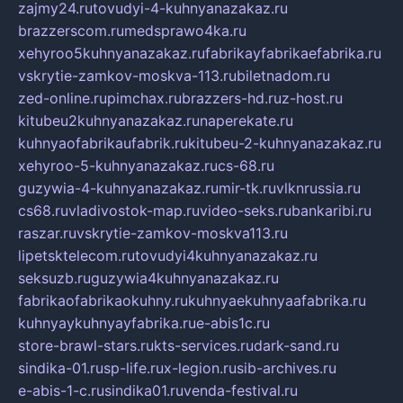
zajmy24.ru
tovudyi-4-kuhnyanazakaz.ru
brazzerscom.ru
medsprawo4ka.ru
xehyroo5kuhnyanazakaz.ru
fabrikayfabrikaefabrika.ru
vskrytie-zamkov-moskva-113.ru
biletnadom.ru
zed-online.ru
pimchax.ru
brazzers-hd.ru
z-host.ru
kitubeu2kuhnyanazakaz.ru
naperekate.ru
kuhnyaofabrikaufabrik.ru
kitubeu-2-kuhnyanazakaz.ru
xehyroo-5-kuhnyanazakaz.ru
cs-68.ru
guzywia-4-kuhnyanazakaz.ru
mir-tk.ru
vlknrussia.ru
cs68.ru
vladivostok-map.ru
video-seks.ru
bankaribi.ru
raszar.ru
vskrytie-zamkov-moskva113.ru
lipetsktelecom.ru
tovudyi4kuhnyanazakaz.ru
seksuzb.ru
guzywia4kuhnyanazakaz.ru
fabrikaofabrikaokuhny.ru
kuhnyaekuhnyaafabrika.ru
kuhnyaykuhnyayfabrika.ru
e-abis1c.ru
store-brawl-stars.ru
kts-services.ru
dark-sand.ru
sindika-01.ru
sp-life.ru
x-legion.ru
sib-archives.ru
e-abis-1-c.ru
sindika01.ru
venda-festival.ru