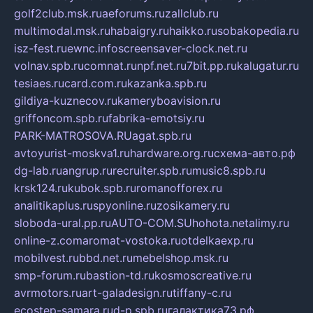
golf2club.msk.ru
aeforums.ru
zallclub.ru
multimodal.msk.ru
habaigry.ru
haikko.ru
sobakopedia.ru
isz-fest.ru
ewnc.info
screensaver-clock.net.ru
volnav.spb.ru
comnat.ru
npf.net.ru
7bit.pp.ru
kalugatur.ru
tesiaes.ru
card.com.ru
kazanka.spb.ru
gildiya-kuznecov.ru
kameryboavision.ru
griffoncom.spb.ru
fabrika-emotsiy.ru
PARK-MATROSOVA.RU
agat.spb.ru
avtoyurist-moskva1.ru
hardware.org.ru
схема-авто.рф
dg-lab.ru
angrup.ru
recruiter.spb.ru
music8.spb.ru
krsk124.ru
kubok.spb.ru
romanofforex.ru
analitikaplus.ru
spyonline.ru
zosikamery.ru
sloboda-ural.pp.ru
AUTO-COM.SU
hohota.net
alimy.ru
online-z.com
aromat-vostoka.ru
otdelkaexp.ru
mobilvest.ru
bbd.net.ru
mebelshop.msk.ru
smp-forum.ru
bastion-td.ru
kosmoscreative.ru
avrmotors.ru
art-galadesign.ru
tiffany-c.ru
ecostep-samara.ru
d-p.spb.ru
галактика73.рф