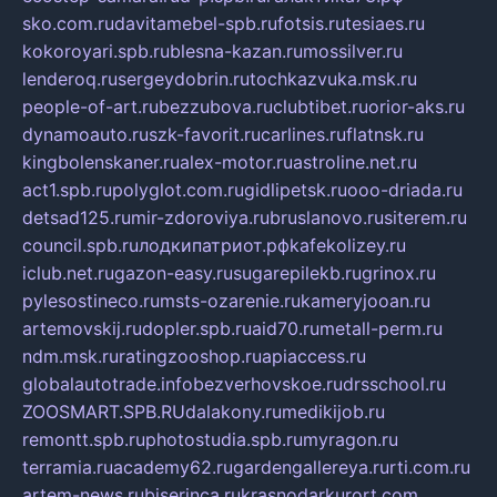
sko.com.ru
davitamebel-spb.ru
fotsis.ru
tesiaes.ru
kokoroyari.spb.ru
blesna-kazan.ru
mossilver.ru
lenderoq.ru
sergeydobrin.ru
tochkazvuka.msk.ru
people-of-art.ru
bezzubova.ru
clubtibet.ru
orior-aks.ru
dynamoauto.ru
szk-favorit.ru
carlines.ru
flatnsk.ru
kingbolenskaner.ru
alex-motor.ru
astroline.net.ru
act1.spb.ru
polyglot.com.ru
gidlipetsk.ru
ooo-driada.ru
detsad125.ru
mir-zdoroviya.ru
bruslanovo.ru
siterem.ru
council.spb.ru
лодкипатриот.рф
kafekolizey.ru
iclub.net.ru
gazon-easy.ru
sugarepilekb.ru
grinox.ru
pylesostineco.ru
msts-ozarenie.ru
kameryjooan.ru
artemovskij.ru
dopler.spb.ru
aid70.ru
metall-perm.ru
ndm.msk.ru
ratingzooshop.ru
apiaccess.ru
globalautotrade.info
bezverhovskoe.ru
drsschool.ru
ZOOSMART.SPB.RU
dalakony.ru
medikijob.ru
remontt.spb.ru
photostudia.spb.ru
myragon.ru
terramia.ru
academy62.ru
gardengallereya.ru
rti.com.ru
artem-news.ru
biserinca.ru
krasnodarkurort.com