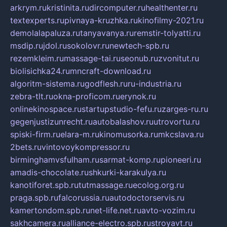
arkrym.ru
kristinita.ru
dircomputer.ru
healthenter.ru
textexperts.ru
pivnaya-kruzhka.ru
kinofilmy-2021.ru
demolalapaluza.ru
tanyavanya.ru
remstir-tolyatti.ru
msdip.ru
jdol.ru
sokolovr.ru
newtech-spb.ru
rezemkleim.ru
massage-tai.ru
seonub.ru
zvonitut.ru
biolisichka24.ru
mncraft-download.ru
algoritm-sistema.ru
godflesh.ru
ru-industria.ru
zebra-tlt.ru
okna-proficom.ru
erynok.ru
onlinekinospace.ru
startupstudio-fefu.ru
zarges-ru.ru
gegenjustizunrecht.ru
autobalashov.ru
utrovortu.ru
spiski-firm.ru
elara-m.ru
kinomusorka.ru
mkcslava.ru
2bets.ru
vintovoykompressor.ru
birminghamvsfulham.ru
sarmat-komp.ru
pioneeri.ru
amadis-chocolate.ru
shkurki-karakulya.ru
kanotiforet.spb.ru
tutmassage.ru
ecolog.org.ru
praga.spb.ru
falcorussia.ru
autodoctorservis.ru
kamertondom.spb.ru
net-life.net.ru
avto-vozim.ru
sakhcamera.ru
alliance-electro.spb.ru
stroyavt.ru