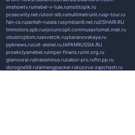
imshowtv.ru
mebel-v-tule.ru
mobtopik.ru
pcsecurity.net.ru
tool-sib.ru
multimetrunit.ru
sp-tour.ru
fan-cs.ru
santeh-russia.ru
symbian9.net.ru
DSHAIR.RU
tmmotors.spb.ru
xjocuricopii.com
musavtomat.msk.ru
obustrojdom.ru
sovetcik.ru
ybaranovskaya.ru
ppknews.ru
cult-alshei.ru
JAPANRUSSIA.RU
proekciyamebel.ru
imper-finans.ru
rim.org.ru
glamourai.ru
brassminus.ru
zabor-pro.ru
ftn.pp.ru
dorogoe58.ru
laimengpacker.ru
kuzova-zapchasti.ru
sageerp.ru
taxodrom.ru
dsrazvitie.ru
hardcity.net.ru
ratinghomegames.ru
topservice25.ru
gubernyan.ru
gtglasslined.ru
ii4.ru
tssport.spb.ru
andorra24.com
blackwallstreet.ru
oboimos.ru
optim-doors.com.ru
ikuch.ru
nycr.org.ru
npa21.ru
vremya-ch.spb.ru
desert000.ru
ivtorgi.ru
ifiori.ru
catalog-statei.ru
dcv.org.ru
spetsmaster174.ru
ipkameryhiseeu.ru
dum26.ru
ruspol.spb.ru
fr-opendp.ru
kam-solnyshko.ru
cheyenne-arapaho.ru
sevzapmetal.spb.ru