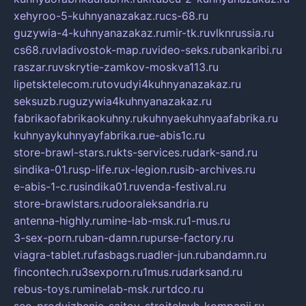
xehyroo-5-kuhnyanazakaz.ru
cs-68.ru
guzywia-4-kuhnyanazakaz.ru
mir-tk.ru
vlknrussia.ru
cs68.ru
vladivostok-map.ru
video-seks.ru
bankaribi.ru
raszar.ru
vskrytie-zamkov-moskva113.ru
lipetsktelecom.ru
tovudyi4kuhnyanazakaz.ru
seksuzb.ru
guzywia4kuhnyanazakaz.ru
fabrikaofabrikaokuhny.ru
kuhnyaekuhnyaafabrika.ru
kuhnyaykuhnyayfabrika.ru
e-abis1c.ru
store-brawl-stars.ru
kts-services.ru
dark-sand.ru
sindika-01.ru
sp-life.ru
x-legion.ru
sib-archives.ru
e-abis-1-c.ru
sindika01.ru
venda-festival.ru
store-brawlstars.ru
dooraleksandria.ru
antenna-highly.ru
mine-lab-msk.ru
1-mus.ru
3-sex-porn.ru
ban-damn.ru
purse-factory.ru
viagra-tablet.ru
fasbags.ru
adler-jun.ru
bandamn.ru
fincontech.ru
3sexporn.ru
1mus.ru
darksand.ru
rebus-toys.ru
minelab-msk.ru
rtdco.ru