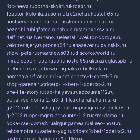
rbc-news.ru
porno-skvirt.ru
krospr.ru
13autor-kolonka.ru
sormol.ru
2rich.ru
hostel-65.ru
hostserve.ru
porno-na-russkom.ru
mishinlab.ru
neznobi.ru
bigfatcc.ru
habble.ru
starbucksvia.ru
delfinet.ru
silvernano.ru
elestal.ru
vektor-doroga.ru
velotrenajery.ru
pronso54.ru
lenasever.ru
lovinskix.ru
show-pets.ru
smartnews03.ru
discofoxworld.ru
miraclecoon.ru
pongup.ru
hostel65.ru
liura.ru
glasspb.ru
firehunters.ru
gribowo.ru
gnalis.ru
bulkitula.ru
hometown-france.ru
1-xbeticricetc-1-xbetti-5.ru
shop-garena.ru
cricetc-1-xbetr-1-xbetcc-2.ru
one-life-story.ru
top-halyava.ru
accounts112.ru
poka-vse-doma-2.ru
3-d-file.ru
hahahaharms.ru
g2012.ru
tst-1.ru
shaggy-cat.ru
opsmgr.ru
ev-gallery.ru
g-2012.ru
ops-mgr.ru
accounts-112.ru
csm-demo.ru
poka-vse-doma2.ru
airgungames.ru
allseo-host.ru
tehosmotre.ru
varieta-yug.ru
cricetc1xbetr1xbetcc2.ru
raytor-d.ru
atillagunn.ru
3d-file.ru