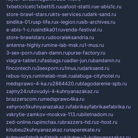
1xbeticricetc1xbetti5.ru
uafoot-statti.ru
e-abis1c.ru
store-brawl-stars.ru
kts-services.ru
dark-sand.ru
sindika-01.ru
sp-life.ru
x-legion.ru
sib-archives.ru
e-abis-1-c.ru
sindika01.ru
venda-festival.ru
store-brawlstars.ru
dooraleksandria.ru
antenna-highly.ru
mine-lab-msk.ru
1-mus.ru
3-sex-porn.ru
ban-damn.ru
purse-factory.ru
viagra-tablet.ru
fasbags.ru
adler-jun.ru
bandamn.ru
fincontech.ru
3sexporn.ru
1mus.ru
darksand.ru
rebus-toys.ru
minelab-msk.ru
alabuga-cityhotel.ru
medsprawo-4-ka.ru
2864420.ru
blagodarenie-spb.ru
zajmy24.ru
tovudyi-4-kuhnyanazakaz.ru
brazzerscom.ru
medsprawo4ka.ru
xehyroo5kuhnyanazakaz.ru
fabrikayfabrikaefabrika.ru
vskrytie-zamkov-moskva-113.ru
biletnadom.ru
zed-online.ru
pimchax.ru
brazzers-hd.ru
z-host.ru
kitubeu2kuhnyanazakaz.ru
naperekate.ru
kuhnyaofabrikaufabrik.ru
kitubeu-2-kuhnyanazakaz.ru