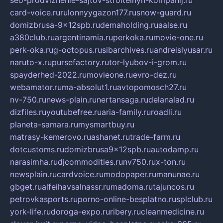
seo-prodvizhenie-sajtov-stroitelnyh-kompanij.ru
card-voice.ru
rulonnyygazon177.ru
snow-guard.ru
domizbrusa-9x12spb.ru
demaholding.ru
aalse.ru
a380club.ru
argentinamia.ru
perkoka.ru
movie-one.ru
perk-oka.ru
g-octopus.ru
sibarchives.ru
andreislyusar.ru
naruto-x.ru
pursefactory.ru
tor-lyubov-i-grom.ru
spayderhed-2022.ru
movieone.ru
evro-dez.ru
webamator.ru
ma-absolut1.ru
avtopomosch27.ru
nv-750.ru
news-plain.ru
nertansaga.ru
delanalad.ru
dizfiles.ru
youtubefree.ru
aria-family.ru
roadli.ru
planeta-samara.ru
mysmartbuy.ru
matrasy-kemerovo.ru
ashanet.ru
trade-farm.ru
dotcustoms.ru
domizbrusa9x12spb.ru
autodamp.ru
narasimha.ru
djcommodities.ru
nv750.ru
x-ton.ru
newsplain.ru
cardvoice.ru
modopaper.ru
manunae.ru
gbget.ru
alfeihavsalnassr.ru
madoma.ru
tajuncos.ru
petrovkasports.ru
porno-online-besplatno.ru
splclub.ru
york-life.ru
doroga-expo.ru
ribery.ru
cleanmedicine.ru