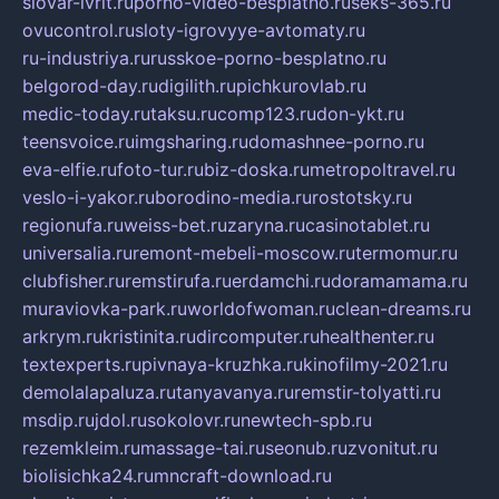
slovar-ivrit.ru
porno-video-besplatno.ru
seks-365.ru
ovucontrol.ru
sloty-igrovyye-avtomaty.ru
ru-industriya.ru
russkoe-porno-besplatno.ru
belgorod-day.ru
digilith.ru
pichkurovlab.ru
medic-today.ru
taksu.ru
comp123.ru
don-ykt.ru
teensvoice.ru
imgsharing.ru
domashnee-porno.ru
eva-elfie.ru
foto-tur.ru
biz-doska.ru
metropoltravel.ru
veslo-i-yakor.ru
borodino-media.ru
rostotsky.ru
regionufa.ru
weiss-bet.ru
zaryna.ru
casinotablet.ru
universalia.ru
remont-mebeli-moscow.ru
termomur.ru
clubfisher.ru
remstirufa.ru
erdamchi.ru
doramamama.ru
muraviovka-park.ru
worldofwoman.ru
clean-dreams.ru
arkrym.ru
kristinita.ru
dircomputer.ru
healthenter.ru
textexperts.ru
pivnaya-kruzhka.ru
kinofilmy-2021.ru
demolalapaluza.ru
tanyavanya.ru
remstir-tolyatti.ru
msdip.ru
jdol.ru
sokolovr.ru
newtech-spb.ru
rezemkleim.ru
massage-tai.ru
seonub.ru
zvonitut.ru
biolisichka24.ru
mncraft-download.ru