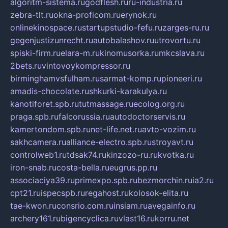
algoritm-sistema.ru
godflesh.ru
ru-industria.ru
zebra-tlt.ru
okna-proficom.ru
erynok.ru
onlinekinospace.ru
startupstudio-fefu.ru
zarges-ru.ru
gegenjustizunrecht.ru
autobalashov.ru
utrovortu.ru
spiski-firm.ru
elara-m.ru
kinomusorka.ru
mkcslava.ru
2bets.ru
vintovoykompressor.ru
birminghamvsfulham.ru
sarmat-komp.ru
pioneeri.ru
amadis-chocolate.ru
shkurki-karakulya.ru
kanotiforet.spb.ru
tutmassage.ru
ecolog.org.ru
praga.spb.ru
falcorussia.ru
autodoctorservis.ru
kamertondom.spb.ru
net-life.net.ru
avto-vozim.ru
sakhcamera.ru
alliance-electro.spb.ru
stroyavt.ru
controlweb1.ru
tdsak74.ru
kinzozo-ru.ru
kvotka.ru
iron-snab.ru
costa-bella.ru
eugrus.pp.ru
associaciya39.ru
primexpo.spb.ru
bezmorchin.ru
ia2.ru
cpt21.ru
ispecspb.ru
regahost.ru
kolosok-elita.ru
tae-kwon.ru
consrio.com.ru
insiam.ru
avegainfo.ru
archery161.ru
bigencyclica.ru
vlast16.ru
korru.net