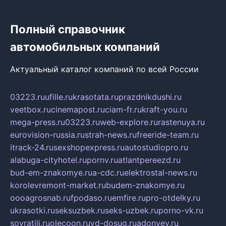
Полный справочник
автомобильных компаний
Актуальный каталог компаний по всей России
03223.ru
ufille.ru
krasotata.ru
prazdnikdushi.ru
veetbox.ru
cinemapost.ru
ciam-fr.ru
kraft-you.ru
mega-press.ru
03223.ru
web-explore.ru
rastenuya.ru
eurovision-russia.ru
strah-news.ru
freeride-team.ru
itrack-24.ru
sexshopexpress.ru
autostudiopro.ru
alabuga-cityhotel.ru
pornv.ru
atlantpereezd.ru
bud-em-znakomye.ru
a-cdc.ru
elektrostal-news.ru
korolevremont-market.ru
budem-znakomye.ru
oooagrosnab.ru
fpodaso.ru
emfire.ru
pro-otdelky.ru
ukrasotki.ru
seksuzbek.ru
seks-uzbek.ru
porno-vk.ru
sovratili.ru
olecoon.ru
vd-dosug.ru
adonyev.ru