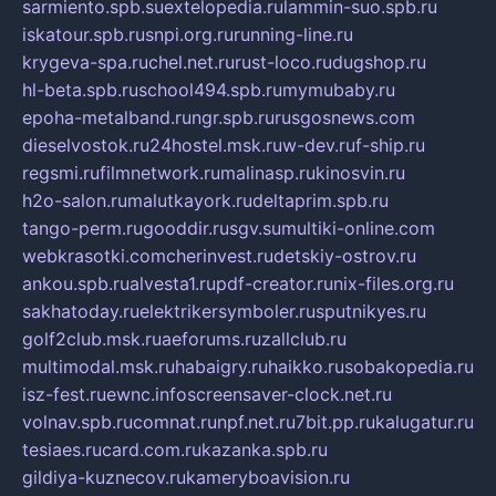
sarmiento.spb.su
extelopedia.ru
lammin-suo.spb.ru
iskatour.spb.ru
snpi.org.ru
running-line.ru
krygeva-spa.ru
chel.net.ru
rust-loco.ru
dugshop.ru
hl-beta.spb.ru
school494.spb.ru
mymubaby.ru
epoha-metalband.ru
ngr.spb.ru
rusgosnews.com
dieselvostok.ru
24hostel.msk.ru
w-dev.ru
f-ship.ru
regsmi.ru
filmnetwork.ru
malinasp.ru
kinosvin.ru
h2o-salon.ru
malutkayork.ru
deltaprim.spb.ru
tango-perm.ru
gooddir.ru
sgv.su
multiki-online.com
webkrasotki.com
cherinvest.ru
detskiy-ostrov.ru
ankou.spb.ru
alvesta1.ru
pdf-creator.ru
nix-files.org.ru
sakhatoday.ru
elektrikersymboler.ru
sputnikyes.ru
golf2club.msk.ru
aeforums.ru
zallclub.ru
multimodal.msk.ru
habaigry.ru
haikko.ru
sobakopedia.ru
isz-fest.ru
ewnc.info
screensaver-clock.net.ru
volnav.spb.ru
comnat.ru
npf.net.ru
7bit.pp.ru
kalugatur.ru
tesiaes.ru
card.com.ru
kazanka.spb.ru
gildiya-kuznecov.ru
kameryboavision.ru