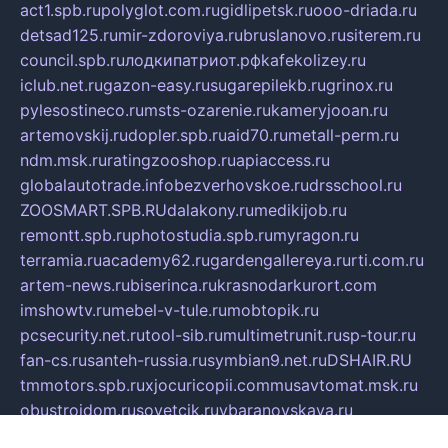
act1.spb.ru
polyglot.com.ru
gidlipetsk.ru
ooo-driada.ru
detsad125.ru
mir-zdoroviya.ru
bruslanovo.ru
siterem.ru
council.spb.ru
лодкипатриот.рф
kafekolizey.ru
iclub.net.ru
gazon-easy.ru
sugarepilekb.ru
grinox.ru
pylesostineco.ru
msts-ozarenie.ru
kameryjooan.ru
artemovskij.ru
dopler.spb.ru
aid70.ru
metall-perm.ru
ndm.msk.ru
ratingzooshop.ru
apiaccess.ru
globalautotrade.info
bezverhovskoe.ru
drsschool.ru
ZOOSMART.SPB.RU
dalakony.ru
medikijob.ru
remontt.spb.ru
photostudia.spb.ru
myragon.ru
terramia.ru
academy62.ru
gardengallereya.ru
rti.com.ru
artem-news.ru
biserinca.ru
krasnodarkurort.com
imshowtv.ru
mebel-v-tule.ru
mobtopik.ru
pcsecurity.net.ru
tool-sib.ru
multimetrunit.ru
sp-tour.ru
fan-cs.ru
santeh-russia.ru
symbian9.net.ru
DSHAIR.RU
tmmotors.spb.ru
xjocuricopii.com
musavtomat.msk.ru
obustrojdom.ru
sovetcik.ru
ybaranovskaya.ru
ppknews.ru
cult-alshei.ru
JAPANRUSSIA.RU