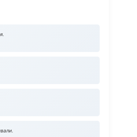
я.
вали.