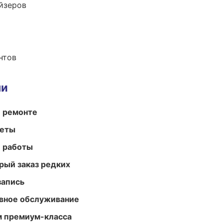
йзеров
нтов
ми
и ремонте
меты
е работы
рый заказ редких
запись
вное обслуживание
м премиум-класса