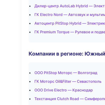
Дилер-центр AutoLab Hybrid — Элект
ГК Electro Nord — Автозвук и мульти
Автоцентр PitStop Hybrid — Электри
ГК Premium Torque — Рулевое и подв
Компании в регионе: Южный
ООО PitStop Моторс — Волгоград
ГК Моторс Oil&Filter — Севастополь
ООО Drive Electro — Краснодар
Техстанция Clutch Road — Симфероп