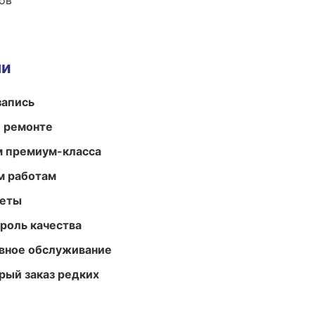
ов
ми
запись
и ремонте
м премиум-класса
м работам
меты
роль качества
вное обслуживание
рый заказ редких