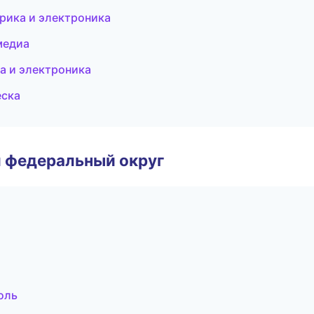
рика и электроника
медиа
ка и электроника
еска
 федеральный округ
оль