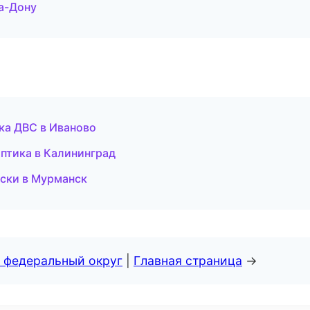
на-Дону
ка ДВС в Иваново
оптика в Калининград
ски в Мурманск
 федеральный округ
|
Главная страница
→