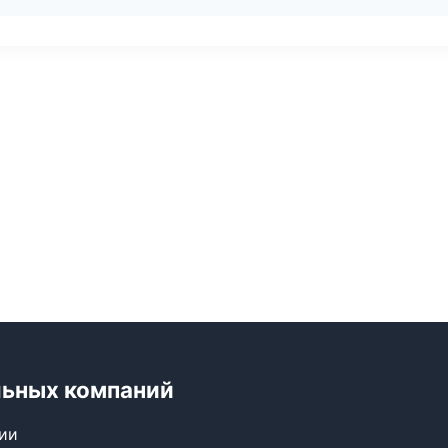
льных компаний
сии