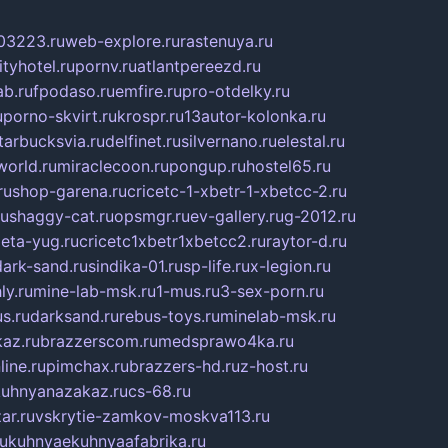
03223.ru
web-explore.ru
rastenuya.ru
tyhotel.ru
pornv.ru
atlantpereezd.ru
b.ru
fpodaso.ru
emfire.ru
pro-otdelky.ru
u
porno-skvirt.ru
krospr.ru
13autor-kolonka.ru
tarbucksvia.ru
delfinet.ru
silvernano.ru
elestal.ru
world.ru
miraclecoon.ru
pongup.ru
hostel65.ru
ru
shop-garena.ru
cricetc-1-xbetr-1-xbetcc-2.ru
ru
shaggy-cat.ru
opsmgr.ru
ev-gallery.ru
g-2012.ru
ieta-yug.ru
cricetc1xbetr1xbetcc2.ru
raytor-d.ru
dark-sand.ru
sindika-01.ru
sp-life.ru
x-legion.ru
ly.ru
mine-lab-msk.ru
1-mus.ru
3-sex-porn.ru
s.ru
darksand.ru
rebus-toys.ru
minelab-msk.ru
az.ru
brazzerscom.ru
medsprawo4ka.ru
line.ru
pimchax.ru
brazzers-hd.ru
z-host.ru
uhnyanazakaz.ru
cs-68.ru
ar.ru
vskrytie-zamkov-moskva113.ru
ru
kuhnyaekuhnyaafabrika.ru