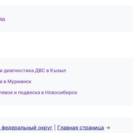
ад
 и диагностика ДВС в Кызыл
а в Мурманск
улевое и подвеска в Новосибирск
 федеральный округ
|
Главная страница
→