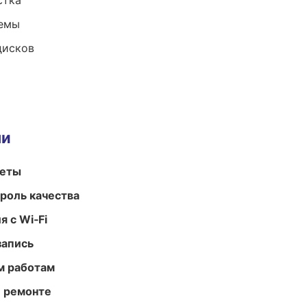
стка
темы
дисков
ми
меты
роль качества
 с Wi‑Fi
запись
м работам
и ремонте