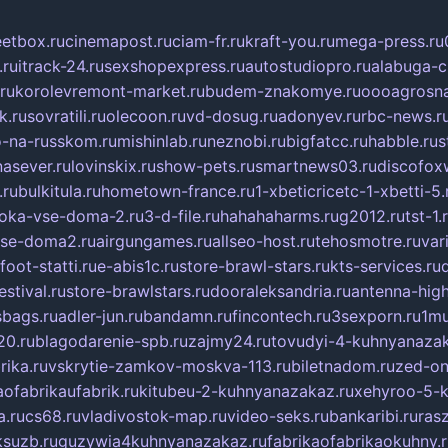
eetbox.ru
cinemapost.ru
ciam-fr.ru
kraft-you.ru
mega-press.ru
.ru
itrack-24.ru
sexshopexpress.ru
autostudiopro.ru
alabuga-ci
ru
korolevremont-market.ru
budem-znakomye.ru
oooagrosna
k.ru
sovratili.ru
olecoon.ru
vd-dosug.ru
adonyev.ru
rbc-news.r
-na-russkom.ru
mishinlab.ru
neznobi.ru
bigfatcc.ru
habble.ru
s
nasever.ru
lovinskix.ru
show-pets.ru
smartnews03.ru
discofox
.ru
bulkitula.ru
hometown-france.ru
1-xbeticricetc-1-xbetti-5.
oka-vse-doma-2.ru
3-d-file.ru
hahahaharms.ru
g2012.ru
tst-1.
se-doma2.ru
airgungames.ru
allseo-host.ru
tehosmotre.ru
var
foot-statti.ru
e-abis1c.ru
store-brawl-stars.ru
kts-services.ru
stival.ru
store-brawlstars.ru
dooraleksandria.ru
antenna-high
sbags.ru
adler-jun.ru
bandamn.ru
fincontech.ru
3sexporn.ru
1mu
0.ru
blagodarenie-spb.ru
zajmy24.ru
tovudyi-4-kuhnyanazak
rika.ru
vskrytie-zamkov-moskva-113.ru
biletnadom.ru
zed-on
ofabrikaufabrik.ru
kitubeu-2-kuhnyanazakaz.ru
xehyroo-5-k
a.ru
cs68.ru
vladivostok-map.ru
video-seks.ru
bankaribi.ru
rasz
ksuzb.ru
guzywia4kuhnyanazakaz.ru
fabrikaofabrikaokuhny.