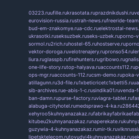
03223.ru
ufille.ru
krasotata.ru
prazdnikdushi.ru
v
eurovision-russia.ru
strah-news.ru
freeride-team
bud-em-znakomye.ru
a-cdc.ru
elektrostal-news.
ukrasotki.ru
seksuzbek.ru
seks-uzbek.ru
porno-v
sormol.ru
2rich.ru
hostel-65.ru
hostserve.ru
porno
vektor-doroga.ru
velotrenajery.ru
pronso54.ru
le
liura.ru
glasspb.ru
firehunters.ru
gribowo.ru
gnalis
one-life-story.ru
top-halyava.ru
accounts112.ru
p
ops-mgr.ru
accounts-112.ru
csm-demo.ru
poka-v
atillagunn.ru
3d-file.ru
1xbeticricetc1xbetti5.ru
ua
sib-archives.ru
e-abis-1-c.ru
sindika01.ru
venda-fe
ban-damn.ru
purse-factory.ru
viagra-tablet.ru
fa
alabuga-cityhotel.ru
medsprawo-4-ka.ru
286442
xehyroo5kuhnyanazakaz.ru
fabrikayfabrikaefab
kitubeu2kuhnyanazakaz.ru
naperekate.ru
kuhnya
guzywia-4-kuhnyanazakaz.ru
mir-tk.ru
vlknrussi
lipetsktelecom.ru
tovudyi4kuhnyanazakaz.ru
se