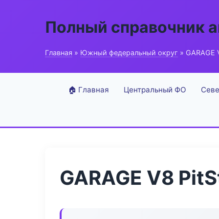
Полный справочник 
Главная
»
Южный федеральный округ
» GARAGE V
🏠 Главная
Центральный ФО
Севе
GARAGE V8 PitS