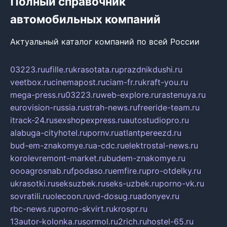
Полный справочник
автомобильных компаний
Актуальный каталог компаний по всей России
03223.ru
ufille.ru
krasotata.ru
prazdnikdushi.ru
veetbox.ru
cinemapost.ru
ciam-fr.ru
kraft-you.ru
mega-press.ru
03223.ru
web-explore.ru
rastenuya.ru
eurovision-russia.ru
strah-news.ru
freeride-team.ru
itrack-24.ru
sexshopexpress.ru
autostudiopro.ru
alabuga-cityhotel.ru
pornv.ru
atlantpereezd.ru
bud-em-znakomye.ru
a-cdc.ru
elektrostal-news.ru
korolevremont-market.ru
budem-znakomye.ru
oooagrosnab.ru
fpodaso.ru
emfire.ru
pro-otdelky.ru
ukrasotki.ru
seksuzbek.ru
seks-uzbek.ru
porno-vk.ru
sovratili.ru
olecoon.ru
vd-dosug.ru
adonyev.ru
rbc-news.ru
porno-skvirt.ru
krospr.ru
13autor-kolonka.ru
sormol.ru
2rich.ru
hostel-65.ru