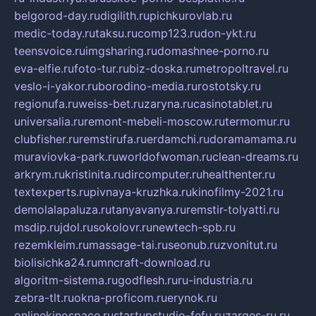
belgorod-day.ru
digilith.ru
pichkurovlab.ru
medic-today.ru
taksu.ru
comp123.ru
don-ykt.ru
teensvoice.ru
imgsharing.ru
domashnee-porno.ru
eva-elfie.ru
foto-tur.ru
biz-doska.ru
metropoltravel.ru
veslo-i-yakor.ru
borodino-media.ru
rostotsky.ru
regionufa.ru
weiss-bet.ru
zaryna.ru
casinotablet.ru
universalia.ru
remont-mebeli-moscow.ru
termomur.ru
clubfisher.ru
remstirufa.ru
erdamchi.ru
doramamama.ru
muraviovka-park.ru
worldofwoman.ru
clean-dreams.ru
arkrym.ru
kristinita.ru
dircomputer.ru
healthenter.ru
textexperts.ru
pivnaya-kruzhka.ru
kinofilmy-2021.ru
demolalapaluza.ru
tanyavanya.ru
remstir-tolyatti.ru
msdip.ru
jdol.ru
sokolovr.ru
newtech-spb.ru
rezemkleim.ru
massage-tai.ru
seonub.ru
zvonitut.ru
biolisichka24.ru
mncraft-download.ru
algoritm-sistema.ru
godflesh.ru
ru-industria.ru
zebra-tlt.ru
okna-proficom.ru
erynok.ru
onlinekinospace.ru
startupstudio-fefu.ru
zarges-ru.ru