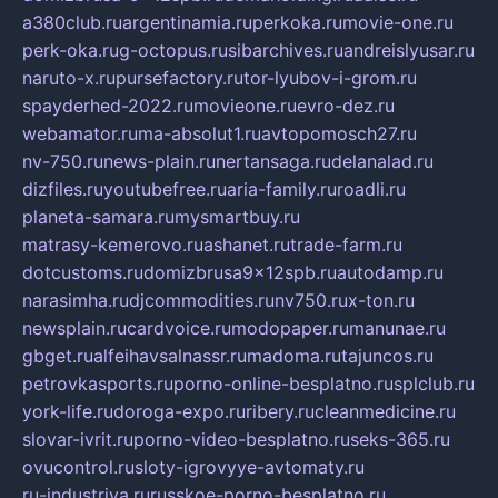
a380club.ru
argentinamia.ru
perkoka.ru
movie-one.ru
perk-oka.ru
g-octopus.ru
sibarchives.ru
andreislyusar.ru
naruto-x.ru
pursefactory.ru
tor-lyubov-i-grom.ru
spayderhed-2022.ru
movieone.ru
evro-dez.ru
webamator.ru
ma-absolut1.ru
avtopomosch27.ru
nv-750.ru
news-plain.ru
nertansaga.ru
delanalad.ru
dizfiles.ru
youtubefree.ru
aria-family.ru
roadli.ru
planeta-samara.ru
mysmartbuy.ru
matrasy-kemerovo.ru
ashanet.ru
trade-farm.ru
dotcustoms.ru
domizbrusa9x12spb.ru
autodamp.ru
narasimha.ru
djcommodities.ru
nv750.ru
x-ton.ru
newsplain.ru
cardvoice.ru
modopaper.ru
manunae.ru
gbget.ru
alfeihavsalnassr.ru
madoma.ru
tajuncos.ru
petrovkasports.ru
porno-online-besplatno.ru
splclub.ru
york-life.ru
doroga-expo.ru
ribery.ru
cleanmedicine.ru
slovar-ivrit.ru
porno-video-besplatno.ru
seks-365.ru
ovucontrol.ru
sloty-igrovyye-avtomaty.ru
ru-industriya.ru
russkoe-porno-besplatno.ru