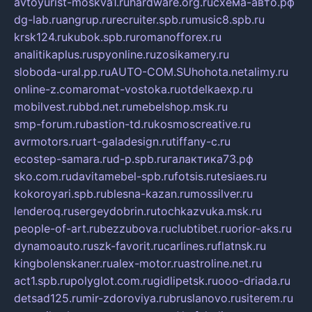
avtoyurist-moskva1.ru
hardware.org.ru
схема-авто.рф
dg-lab.ru
angrup.ru
recruiter.spb.ru
music8.spb.ru
krsk124.ru
kubok.spb.ru
romanofforex.ru
analitikaplus.ru
spyonline.ru
zosikamery.ru
sloboda-ural.pp.ru
AUTO-COM.SU
hohota.net
alimy.ru
online-z.com
aromat-vostoka.ru
otdelkaexp.ru
mobilvest.ru
bbd.net.ru
mebelshop.msk.ru
smp-forum.ru
bastion-td.ru
kosmoscreative.ru
avrmotors.ru
art-galadesign.ru
tiffany-c.ru
ecostep-samara.ru
d-p.spb.ru
галактика73.рф
sko.com.ru
davitamebel-spb.ru
fotsis.ru
tesiaes.ru
kokoroyari.spb.ru
blesna-kazan.ru
mossilver.ru
lenderoq.ru
sergeydobrin.ru
tochkazvuka.msk.ru
people-of-art.ru
bezzubova.ru
clubtibet.ru
orior-aks.ru
dynamoauto.ru
szk-favorit.ru
carlines.ru
flatnsk.ru
kingbolenskaner.ru
alex-motor.ru
astroline.net.ru
act1.spb.ru
polyglot.com.ru
gidlipetsk.ru
ooo-driada.ru
detsad125.ru
mir-zdoroviya.ru
bruslanovo.ru
siterem.ru