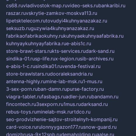
cs68.ru
vladivostok-map.ru
video-seks.ru
bankaribi.ru
raszar.ru
vskrytie-zamkov-moskva113.ru
lipetsktelecom.ru
tovudyi4kuhnyanazakaz.ru
seksuzb.ru
guzywia4kuhnyanazakaz.ru
fabrikaofabrikaokuhny.ru
kuhnyaekuhnyaafabrika.ru
kuhnyaykuhnyayfabrika.ru
e-abis1c.ru
store-brawl-stars.ru
kts-services.ru
dark-sand.ru
sindika-01.ru
sp-life.ru
x-legion.ru
sib-archives.ru
e-abis-1-c.ru
sindika01.ru
venda-festival.ru
store-brawlstars.ru
dooraleksandria.ru
antenna-highly.ru
mine-lab-msk.ru
1-mus.ru
3-sex-porn.ru
ban-damn.ru
purse-factory.ru
viagra-tablet.ru
fasbags.ru
adler-jun.ru
bandamn.ru
fincontech.ru
3sexporn.ru
1mus.ru
darksand.ru
rebus-toys.ru
minelab-msk.ru
rtdco.ru
seo-prodvizhenie-sajtov-stroitelnyh-kompanij.ru
card-voice.ru
rulonnyygazon177.ru
snow-guard.ru
domizbrusa-9x12spb.ru
demaholding.ru
aalse.ru