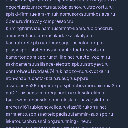
gegenjustizunrecht.ru
autobalashov.ru
utrovortu.ru
spiski-firm.ru
elara-m.ru
kinomusorka.ru
mkcslava.ru
2bets.ru
vintovoykompressor.ru
birminghamvsfulham.ru
sarmat-komp.ru
pioneeri.ru
amadis-chocolate.ru
shkurki-karakulya.ru
kanotiforet.spb.ru
tutmassage.ru
ecolog.org.ru
praga.spb.ru
falcorussia.ru
autodoctorservis.ru
kamertondom.spb.ru
net-life.net.ru
avto-vozim.ru
sakhcamera.ru
alliance-electro.spb.ru
stroyavt.ru
controlweb1.ru
tdsak74.ru
kinzozo-ru.ru
kvotka.ru
iron-snab.ru
costa-bella.ru
eugrus.pp.ru
associaciya39.ru
primexpo.spb.ru
bezmorchin.ru
ia2.ru
cpt21.ru
ispecspb.ru
regahost.ru
kolosok-elita.ru
tae-kwon.ru
consrio.com.ru
insiam.ru
avegainfo.ru
archery161.ru
bigencyclica.ru
vlast16.ru
korru.net
sarmiento.spb.su
extelopedia.ru
lammin-suo.spb.ru
iskatour.spb.ru
snpi.org.ru
running-line.ru