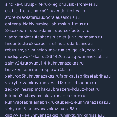
sindika-01.ru
sp-life.ru
x-legion.ru
sib-archives.ru
e-abis-1-c.ru
sindika01.ru
venda-festival.ru
store-brawlstars.ru
dooraleksandria.ru
antenna-highly.ru
mine-lab-msk.ru
1-mus.ru
3-sex-porn.ru
ban-damn.ru
purse-factory.ru
viagra-tablet.ru
fasbags.ru
adler-jun.ru
bandamn.ru
fincontech.ru
3sexporn.ru
1mus.ru
darksand.ru
rebus-toys.ru
minelab-msk.ru
alabuga-cityhotel.ru
medsprawo-4-ka.ru
2864420.ru
blagodarenie-spb.ru
zajmy24.ru
tovudyi-4-kuhnyanazakaz.ru
brazzerscom.ru
medsprawo4ka.ru
xehyroo5kuhnyanazakaz.ru
fabrikayfabrikaefabrika.ru
vskrytie-zamkov-moskva-113.ru
biletnadom.ru
zed-online.ru
pimchax.ru
brazzers-hd.ru
z-host.ru
kitubeu2kuhnyanazakaz.ru
naperekate.ru
kuhnyaofabrikaufabrik.ru
kitubeu-2-kuhnyanazakaz.ru
xehyroo-5-kuhnyanazakaz.ru
cs-68.ru
guzywia-4-kuhnyanazakaz.ru
mir-tk.ru
vlknrussia.ru