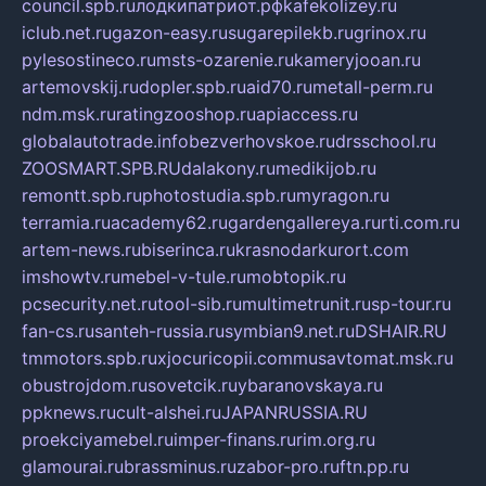
council.spb.ru
лодкипатриот.рф
kafekolizey.ru
iclub.net.ru
gazon-easy.ru
sugarepilekb.ru
grinox.ru
pylesostineco.ru
msts-ozarenie.ru
kameryjooan.ru
artemovskij.ru
dopler.spb.ru
aid70.ru
metall-perm.ru
ndm.msk.ru
ratingzooshop.ru
apiaccess.ru
globalautotrade.info
bezverhovskoe.ru
drsschool.ru
ZOOSMART.SPB.RU
dalakony.ru
medikijob.ru
remontt.spb.ru
photostudia.spb.ru
myragon.ru
terramia.ru
academy62.ru
gardengallereya.ru
rti.com.ru
artem-news.ru
biserinca.ru
krasnodarkurort.com
imshowtv.ru
mebel-v-tule.ru
mobtopik.ru
pcsecurity.net.ru
tool-sib.ru
multimetrunit.ru
sp-tour.ru
fan-cs.ru
santeh-russia.ru
symbian9.net.ru
DSHAIR.RU
tmmotors.spb.ru
xjocuricopii.com
musavtomat.msk.ru
obustrojdom.ru
sovetcik.ru
ybaranovskaya.ru
ppknews.ru
cult-alshei.ru
JAPANRUSSIA.RU
proekciyamebel.ru
imper-finans.ru
rim.org.ru
glamourai.ru
brassminus.ru
zabor-pro.ru
ftn.pp.ru