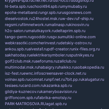
krygeva-spa.ru
chel.net.ru
rust-loco.ru
dugshop.ru
hl-beta.spb.ru
school494.spb.ru
mymubaby.ru
epoha-metalband.ru
ngr.spb.ru
rusgosnews.com
dieselvostok.ru
24hostel.msk.ru
w-dev.ru
f-ship.ru
regsmi.ru
filmnetwork.ru
malinasp.ru
kinosvin.ru
h2o-salon.ru
malutkayork.ru
deltaprim.spb.ru
tango-perm.ru
gooddir.ru
sgv.su
multiki-online.com
webkrasotki.com
cherinvest.ru
detskiy-ostrov.ru
ankou.spb.ru
alvesta1.ru
pdf-creator.ru
nix-files.org.ru
sakhatoday.ru
elektrikersymboler.ru
sputnikyes.ru
golf2club.msk.ru
aeforums.ru
zallclub.ru
multimodal.msk.ru
habaigry.ru
haikko.ru
sobakopedia.ru
isz-fest.ru
ewnc.info
screensaver-clock.net.ru
volnav.spb.ru
comnat.ru
npf.net.ru
7bit.pp.ru
kalugatur.ru
tesiaes.ru
card.com.ru
kazanka.spb.ru
gildiya-kuznecov.ru
kameryboavision.ru
griffoncom.spb.ru
fabrika-emotsiy.ru
PARK-MATROSOVA.RU
agat.spb.ru