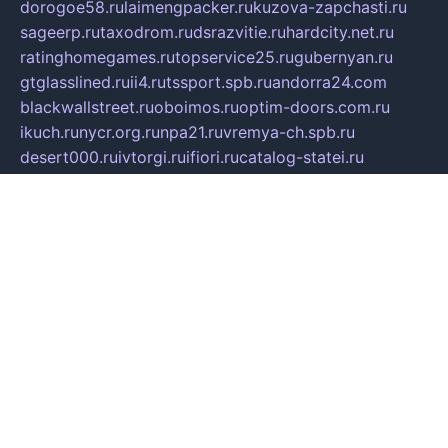
dorogoe58.ru
laimengpacker.ru
kuzova-zapchasti.ru
sageerp.ru
taxodrom.ru
dsrazvitie.ru
hardcity.net.ru
ratinghomegames.ru
topservice25.ru
gubernyan.ru
gtglasslined.ru
ii4.ru
tssport.spb.ru
andorra24.com
blackwallstreet.ru
oboimos.ru
optim-doors.com.ru
ikuch.ru
nycr.org.ru
npa21.ru
vremya-ch.spb.ru
desert000.ru
ivtorgi.ru
ifiori.ru
catalog-statei.ru
dcv.org.ru
spetsmaster174.ru
ipkameryhiseeu.ru
dum26.ru
ruspol.spb.ru
fr-opendp.ru
kam-solnyshko.ru
cheyenne-arapaho.ru
sevzapmetal.spb.ru
ted-lapidus.spb.ru
parasite-eliminator.ru
sigma-complete.ru
modernworld.ru
dama-moda.ru
eholot-group.ru
sk-nvkz.ru
DRONGOLD.RU
democratia2.ru
i-farmer.ru
mass-sport.org
jablonex.spb.ru
bookmess.ru
linkword.ru
refineua.com.ru
cs-spec.net.ru
altay-mebel.ru
DNK-THEATRE.RU
mechaniks.spb.ru
ipcamtechage.ru
skosta.ru
a-sun.ru
stroy-ldsp.ru
snowlands.org.ru