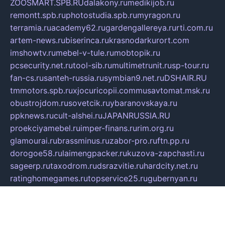
ZOOSMART.SPB.RU
dalakony.ru
medikijob.ru
remontt.spb.ru
photostudia.spb.ru
myragon.ru
terramia.ru
academy62.ru
gardengallereya.ru
rti.com.ru
artem-news.ru
biserinca.ru
krasnodarkurort.com
imshowtv.ru
mebel-v-tule.ru
mobtopik.ru
pcsecurity.net.ru
tool-sib.ru
multimetrunit.ru
sp-tour.ru
fan-cs.ru
santeh-russia.ru
symbian9.net.ru
DSHAIR.RU
tmmotors.spb.ru
xjocuricopii.com
musavtomat.msk.ru
obustrojdom.ru
sovetcik.ru
ybaranovskaya.ru
ppknews.ru
cult-alshei.ru
JAPANRUSSIA.RU
proekciyamebel.ru
imper-finans.ru
rim.org.ru
glamourai.ru
brassminus.ru
zabor-pro.ru
ftn.pp.ru
dorogoe58.ru
laimengpacker.ru
kuzova-zapchasti.ru
sageerp.ru
taxodrom.ru
dsrazvitie.ru
hardcity.net.ru
ratinghomegames.ru
topservice25.ru
gubernyan.ru
gtglasslined.ru
ii4.ru
tssport.spb.ru
andorra24.com
blackwallstreet.ru
oboimos.ru
optim-doors.com.ru
ikuch.ru
nycr.org.ru
npa21.ru
vremya-ch.spb.ru