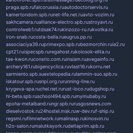
praga.spb.ru
falcorussia.ru
autodoctorservis.ru
kamertondom.spb.ru
net-life.net.ru
avto-vozim.ru
sakhcamera.ru
alliance-electro.spb.ru
stroyavt.ru
controlweb1.ru
tdsak74.ru
kinzozo-ru.ru
kvotka.ru
iron-snab.ru
costa-bella.ru
eugrus.pp.ru
associaciya39.ru
primexpo.spb.ru
bezmorchin.ru
ia2.ru
cpt21.ru
ispecspb.ru
regahost.ru
kolosok-elita.ru
tae-kwon.ru
consrio.com.ru
insiam.ru
avegainfo.ru
archery161.ru
bigencyclica.ru
vlast16.ru
korru.net
sarmiento.spb.su
extelopedia.ru
lammin-suo.spb.ru
iskatour.spb.ru
snpi.org.ru
running-line.ru
krygeva-spa.ru
chel.net.ru
rust-loco.ru
dugshop.ru
hl-beta.spb.ru
school494.spb.ru
mymubaby.ru
epoha-metalband.ru
ngr.spb.ru
rusgosnews.com
dieselvostok.ru
24hostel.msk.ru
w-dev.ru
f-ship.ru
regsmi.ru
filmnetwork.ru
malinasp.ru
kinosvin.ru
h2o-salon.ru
malutkayork.ru
deltaprim.spb.ru