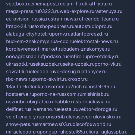
veetbox.ru
cinemapost.ru
ciam-fr.ru
kraft-you.ru
mega-press.ru
03223.ru
web-explore.ru
rastenuya.ru
eurovision-russia.ru
strah-news.ru
freeride-team.ru
itrack-24.ru
sexshopexpress.ru
autostudiopro.ru
alabuga-cityhotel.ru
pornv.ru
atlantpereezd.ru
bud-em-znakomye.ru
a-cdc.ru
elektrostal-news.ru
korolevremont-market.ru
budem-znakomye.ru
oooagrosnab.ru
fpodaso.ru
emfire.ru
pro-otdelky.ru
ukrasotki.ru
seksuzbek.ru
seks-uzbek.ru
porno-vk.ru
sovratili.ru
olecoon.ru
vd-dosug.ru
adonyev.ru
rbc-news.ru
porno-skvirt.ru
krospr.ru
13autor-kolonka.ru
sormol.ru
2rich.ru
hostel-65.ru
hostserve.ru
porno-na-russkom.ru
mishinlab.ru
neznobi.ru
bigfatcc.ru
habble.ru
starbucksvia.ru
delfinet.ru
silvernano.ru
elestal.ru
vektor-doroga.ru
velotrenajery.ru
pronso54.ru
lenasever.ru
lovinskix.ru
show-pets.ru
smartnews03.ru
discofoxworld.ru
miraclecoon.ru
pongup.ru
hostel65.ru
liura.ru
glasspb.ru