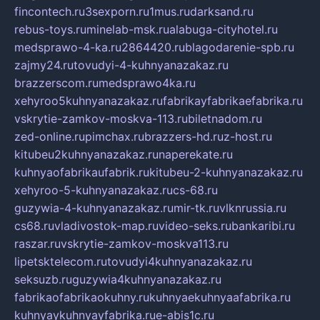
fincontech.ru
3sexporn.ru
1mus.ru
darksand.ru
rebus-toys.ru
minelab-msk.ru
alabuga-cityhotel.ru
medsprawo-4-ka.ru
2864420.ru
blagodarenie-spb.ru
zajmy24.ru
tovudyi-4-kuhnyanazakaz.ru
brazzerscom.ru
medsprawo4ka.ru
xehyroo5kuhnyanazakaz.ru
fabrikayfabrikaefabrika.ru
vskrytie-zamkov-moskva-113.ru
biletnadom.ru
zed-online.ru
pimchax.ru
brazzers-hd.ru
z-host.ru
kitubeu2kuhnyanazakaz.ru
naperekate.ru
kuhnyaofabrikaufabrik.ru
kitubeu-2-kuhnyanazakaz.ru
xehyroo-5-kuhnyanazakaz.ru
cs-68.ru
guzywia-4-kuhnyanazakaz.ru
mir-tk.ru
vlknrussia.ru
cs68.ru
vladivostok-map.ru
video-seks.ru
bankaribi.ru
raszar.ru
vskrytie-zamkov-moskva113.ru
lipetsktelecom.ru
tovudyi4kuhnyanazakaz.ru
seksuzb.ru
guzywia4kuhnyanazakaz.ru
fabrikaofabrikaokuhny.ru
kuhnyaekuhnyaafabrika.ru
kuhnyaykuhnyayfabrika.ru
e-abis1c.ru