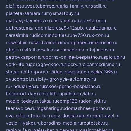
dizfiles.ru
youtubefree.ru
aria-family.ru
roadli.ru
planeta-samara.ru
mysmartbuy.ru
matrasy-kemerovo.ru
ashanet.ru
trade-farm.ru
dotcustoms.ru
domizbrusa9x12spb.ru
autodamp.ru
narasimha.ru
djcommodities.ru
nv750.ru
x-ton.ru
newsplain.ru
cardvoice.ru
modopaper.ru
manunae.ru
gbget.ru
alfeihavsalnassr.ru
madoma.ru
tajuncos.ru
petrovkasports.ru
porno-online-besplatno.ru
splclub.ru
york-life.ru
doroga-expo.ru
ribery.ru
cleanmedicine.ru
slovar-ivrit.ru
porno-video-besplatno.ru
seks-365.ru
ovucontrol.ru
sloty-igrovyye-avtomaty.ru
ru-industriya.ru
russkoe-porno-besplatno.ru
belgorod-day.ru
digilith.ru
pichkurovlab.ru
medic-today.ru
taksu.ru
comp123.ru
don-ykt.ru
teensvoice.ru
imgsharing.ru
domashnee-porno.ru
eva-elfie.ru
foto-tur.ru
biz-doska.ru
metropoltravel.ru
veslo-i-yakor.ru
borodino-media.ru
rostotsky.ru
regionufa.ru
weiss-bet.ru
zaryna.ru
casinotablet.ru