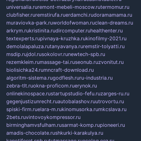
universalia.ru
remont-mebeli-moscow.ru
termomur.ru
clubfisher.ru
remstirufa.ru
erdamchi.ru
doramamama.ru
muraviovka-park.ru
worldofwoman.ru
clean-dreams.ru
arkrym.ru
kristinita.ru
dircomputer.ru
healthenter.ru
textexperts.ru
pivnaya-kruzhka.ru
kinofilmy-2021.ru
demolalapaluza.ru
tanyavanya.ru
remstir-tolyatti.ru
msdip.ru
jdol.ru
sokolovr.ru
newtech-spb.ru
rezemkleim.ru
massage-tai.ru
seonub.ru
zvonitut.ru
biolisichka24.ru
mncraft-download.ru
algoritm-sistema.ru
godflesh.ru
ru-industria.ru
zebra-tlt.ru
okna-proficom.ru
erynok.ru
onlinekinospace.ru
startupstudio-fefu.ru
zarges-ru.ru
gegenjustizunrecht.ru
autobalashov.ru
utrovortu.ru
spiski-firm.ru
elara-m.ru
kinomusorka.ru
mkcslava.ru
2bets.ru
vintovoykompressor.ru
birminghamvsfulham.ru
sarmat-komp.ru
pioneeri.ru
amadis-chocolate.ru
shkurki-karakulya.ru
kanotiforet.spb.ru
tutmassage.ru
ecolog.org.ru