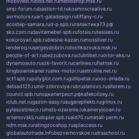
mobilvest.ru
bbd.net.ru
mebelshop.msk.ru
smp-forum.ru
bastion-td.ru
kosmoscreative.ru
avrmotors.ru
art-galadesign.ru
tiffany-c.ru
ecostep-samara.ru
d-p.spb.ru
галактика73.рф
sko.com.ru
davitamebel-spb.ru
fotsis.ru
tesiaes.ru
kokoroyari.spb.ru
blesna-kazan.ru
mossilver.ru
lenderoq.ru
sergeydobrin.ru
tochkazvuka.msk.ru
people-of-art.ru
bezzubova.ru
clubtibet.ru
orior-aks.ru
dynamoauto.ru
szk-favorit.ru
carlines.ru
flatnsk.ru
kingbolenskaner.ru
alex-motor.ru
astroline.net.ru
act1.spb.ru
polyglot.com.ru
gidlipetsk.ru
ooo-driada.ru
detsad125.ru
mir-zdoroviya.ru
bruslanovo.ru
siterem.ru
council.spb.ru
лодкипатриот.рф
kafekolizey.ru
iclub.net.ru
gazon-easy.ru
sugarepilekb.ru
grinox.ru
pylesostineco.ru
msts-ozarenie.ru
kameryjooan.ru
artemovskij.ru
dopler.spb.ru
aid70.ru
metall-perm.ru
ndm.msk.ru
ratingzooshop.ru
apiaccess.ru
globalautotrade.info
bezverhovskoe.ru
drsschool.ru