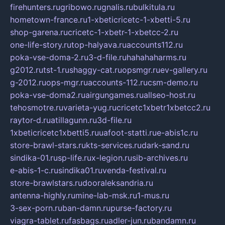
firehunters.ru
gribowo.ru
gnalis.ru
bulkitula.ru
hometown-france.ru
1-xbeticricetc-1-xbetti-5.ru
shop-garena.ru
cricetc-1-xbetr-1-xbetcc-2.ru
one-life-story.ru
top-halyava.ru
accounts112.ru
poka-vse-doma-2.ru
3-d-file.ru
hahahaharms.ru
g2012.ru
tst-1.ru
shaggy-cat.ru
opsmgr.ru
ev-gallery.ru
g-2012.ru
ops-mgr.ru
accounts-112.ru
csm-demo.ru
poka-vse-doma2.ru
airgungames.ru
allseo-host.ru
tehosmotre.ru
varieta-yug.ru
cricetc1xbetr1xbetcc2.ru
raytor-d.ru
atillagunn.ru
3d-file.ru
1xbeticricetc1xbetti5.ru
uafoot-statti.ru
e-abis1c.ru
store-brawl-stars.ru
kts-services.ru
dark-sand.ru
sindika-01.ru
sp-life.ru
x-legion.ru
sib-archives.ru
e-abis-1-c.ru
sindika01.ru
venda-festival.ru
store-brawlstars.ru
dooraleksandria.ru
antenna-highly.ru
mine-lab-msk.ru
1-mus.ru
3-sex-porn.ru
ban-damn.ru
purse-factory.ru
viagra-tablet.ru
fasbags.ru
adler-jun.ru
bandamn.ru