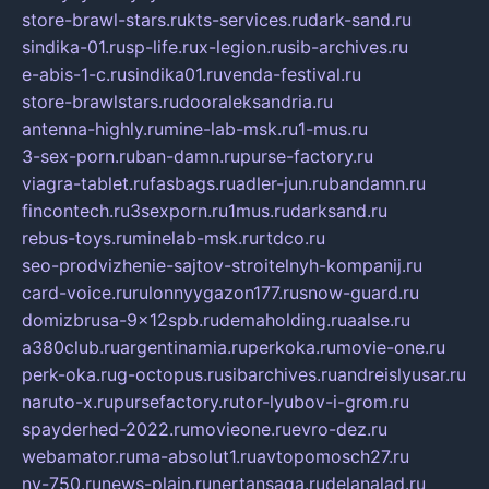
store-brawl-stars.ru
kts-services.ru
dark-sand.ru
sindika-01.ru
sp-life.ru
x-legion.ru
sib-archives.ru
e-abis-1-c.ru
sindika01.ru
venda-festival.ru
store-brawlstars.ru
dooraleksandria.ru
antenna-highly.ru
mine-lab-msk.ru
1-mus.ru
3-sex-porn.ru
ban-damn.ru
purse-factory.ru
viagra-tablet.ru
fasbags.ru
adler-jun.ru
bandamn.ru
fincontech.ru
3sexporn.ru
1mus.ru
darksand.ru
rebus-toys.ru
minelab-msk.ru
rtdco.ru
seo-prodvizhenie-sajtov-stroitelnyh-kompanij.ru
card-voice.ru
rulonnyygazon177.ru
snow-guard.ru
domizbrusa-9x12spb.ru
demaholding.ru
aalse.ru
a380club.ru
argentinamia.ru
perkoka.ru
movie-one.ru
perk-oka.ru
g-octopus.ru
sibarchives.ru
andreislyusar.ru
naruto-x.ru
pursefactory.ru
tor-lyubov-i-grom.ru
spayderhed-2022.ru
movieone.ru
evro-dez.ru
webamator.ru
ma-absolut1.ru
avtopomosch27.ru
nv-750.ru
news-plain.ru
nertansaga.ru
delanalad.ru