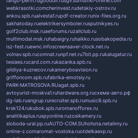
tango-perm.ru
gooddir.ru
sgv.su
multiki-online.com
webkrasotki.com
cherinvest.ru
detskiy-ostrov.ru
ankou.spb.ru
alvesta1.ru
pdf-creator.ru
nix-files.org.ru
sakhatoday.ru
elektrikersymboler.ru
sputnikyes.ru
golf2club.msk.ru
aeforums.ru
zallclub.ru
multimodal.msk.ru
habaigry.ru
haikko.ru
sobakopedia.ru
isz-fest.ru
ewnc.info
screensaver-clock.net.ru
volnav.spb.ru
comnat.ru
npf.net.ru
7bit.pp.ru
kalugatur.ru
tesiaes.ru
card.com.ru
kazanka.spb.ru
gildiya-kuznecov.ru
kameryboavision.ru
griffoncom.spb.ru
fabrika-emotsiy.ru
PARK-MATROSOVA.RU
agat.spb.ru
avtoyurist-moskva1.ru
hardware.org.ru
схема-авто.рф
dg-lab.ru
angrup.ru
recruiter.spb.ru
music8.spb.ru
krsk124.ru
kubok.spb.ru
romanofforex.ru
analitikaplus.ru
spyonline.ru
zosikamery.ru
sloboda-ural.pp.ru
AUTO-COM.SU
hohota.net
alimy.ru
online-z.com
aromat-vostoka.ru
otdelkaexp.ru