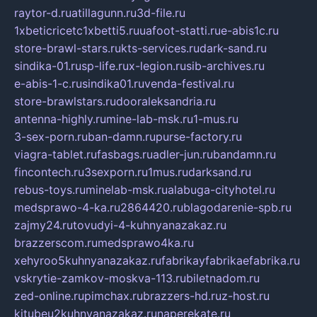
raytor-d.ru
atillagunn.ru
3d-file.ru
1xbeticricetc1xbetti5.ru
uafoot-statti.ru
e-abis1c.ru
store-brawl-stars.ru
kts-services.ru
dark-sand.ru
sindika-01.ru
sp-life.ru
x-legion.ru
sib-archives.ru
e-abis-1-c.ru
sindika01.ru
venda-festival.ru
store-brawlstars.ru
dooraleksandria.ru
antenna-highly.ru
mine-lab-msk.ru
1-mus.ru
3-sex-porn.ru
ban-damn.ru
purse-factory.ru
viagra-tablet.ru
fasbags.ru
adler-jun.ru
bandamn.ru
fincontech.ru
3sexporn.ru
1mus.ru
darksand.ru
rebus-toys.ru
minelab-msk.ru
alabuga-cityhotel.ru
medsprawo-4-ka.ru
2864420.ru
blagodarenie-spb.ru
zajmy24.ru
tovudyi-4-kuhnyanazakaz.ru
brazzerscom.ru
medsprawo4ka.ru
xehyroo5kuhnyanazakaz.ru
fabrikayfabrikaefabrika.ru
vskrytie-zamkov-moskva-113.ru
biletnadom.ru
zed-online.ru
pimchax.ru
brazzers-hd.ru
z-host.ru
kitubeu2kuhnyanazakaz.ru
naperekate.ru