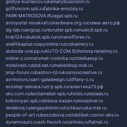
gildiya-kuznecov.ru
kameryboavision.ru
griffoncom.spb.ru
fabrika-emotsiy.ru
PARK-MATROSOVA.RU
agat.spb.ru
avtoyurist-moskva1.ru
hardware.org.ru
схема-авто.рф
dg-lab.ru
angrup.ru
recruiter.spb.ru
music8.spb.ru
krsk124.ru
kubok.spb.ru
romanofforex.ru
analitikaplus.ru
spyonline.ru
zosikamery.ru
sloboda-ural.pp.ru
AUTO-COM.SU
hohota.net
alimy.ru
online-z.com
aromat-vostoka.ru
otdelkaexp.ru
mobilvest.ru
bbd.net.ru
mebelshop.msk.ru
smp-forum.ru
bastion-td.ru
kosmoscreative.ru
avrmotors.ru
art-galadesign.ru
tiffany-c.ru
ecostep-samara.ru
d-p.spb.ru
галактика73.рф
sko.com.ru
davitamebel-spb.ru
fotsis.ru
tesiaes.ru
kokoroyari.spb.ru
blesna-kazan.ru
mossilver.ru
lenderoq.ru
sergeydobrin.ru
tochkazvuka.msk.ru
people-of-art.ru
bezzubova.ru
clubtibet.ru
orior-aks.ru
dynamoauto.ru
szk-favorit.ru
carlines.ru
flatnsk.ru