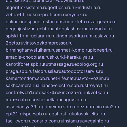
biolisichka24.ru
mncraft-download.ru
algoritm-sistema.ru
godflesh.ru
ru-industria.ru
zebra-tlt.ru
okna-proficom.ru
erynok.ru
onlinekinospace.ru
startupstudio-fefu.ru
zarges-ru.ru
gegenjustizunrecht.ru
autobalashov.ru
utrovortu.ru
spiski-firm.ru
elara-m.ru
kinomusorka.ru
mkcslava.ru
2bets.ru
vintovoykompressor.ru
birminghamvsfulham.ru
sarmat-komp.ru
pioneeri.ru
amadis-chocolate.ru
shkurki-karakulya.ru
kanotiforet.spb.ru
tutmassage.ru
ecolog.org.ru
praga.spb.ru
falcorussia.ru
autodoctorservis.ru
kamertondom.spb.ru
net-life.net.ru
avto-vozim.ru
sakhcamera.ru
alliance-electro.spb.ru
stroyavt.ru
controlweb1.ru
tdsak74.ru
kinzozo-ru.ru
kvotka.ru
iron-snab.ru
costa-bella.ru
eugrus.pp.ru
associaciya39.ru
primexpo.spb.ru
bezmorchin.ru
ia2.ru
cpt21.ru
ispecspb.ru
regahost.ru
kolosok-elita.ru
tae-kwon.ru
consrio.com.ru
insiam.ru
avegainfo.ru