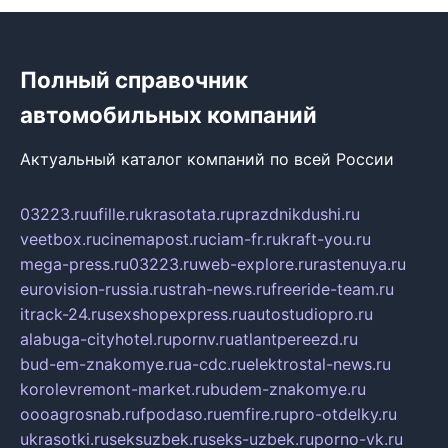
Полный справочник
автомобильных компаний
Актуальный каталог компаний по всей России
03223.ru
ufille.ru
krasotata.ru
prazdnikdushi.ru
veetbox.ru
cinemapost.ru
ciam-fr.ru
kraft-you.ru
mega-press.ru
03223.ru
web-explore.ru
rastenuya.ru
eurovision-russia.ru
strah-news.ru
freeride-team.ru
itrack-24.ru
sexshopexpress.ru
autostudiopro.ru
alabuga-cityhotel.ru
pornv.ru
atlantpereezd.ru
bud-em-znakomye.ru
a-cdc.ru
elektrostal-news.ru
korolevremont-market.ru
budem-znakomye.ru
oooagrosnab.ru
fpodaso.ru
emfire.ru
pro-otdelky.ru
ukrasotki.ru
seksuzbek.ru
seks-uzbek.ru
porno-vk.ru