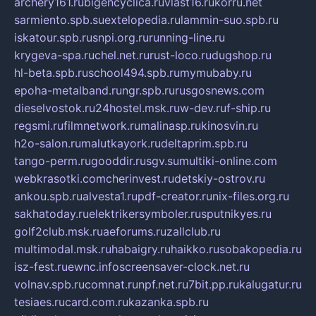
archery161.ru
bigencyclica.ru
vlast16.ru
korru.net
sarmiento.spb.su
extelopedia.ru
lammin-suo.spb.ru
iskatour.spb.ru
snpi.org.ru
running-line.ru
krygeva-spa.ru
chel.net.ru
rust-loco.ru
dugshop.ru
hl-beta.spb.ru
school494.spb.ru
mymubaby.ru
epoha-metalband.ru
ngr.spb.ru
rusgosnews.com
dieselvostok.ru
24hostel.msk.ru
w-dev.ru
f-ship.ru
regsmi.ru
filmnetwork.ru
malinasp.ru
kinosvin.ru
h2o-salon.ru
malutkayork.ru
deltaprim.spb.ru
tango-perm.ru
gooddir.ru
sgv.su
multiki-online.com
webkrasotki.com
cherinvest.ru
detskiy-ostrov.ru
ankou.spb.ru
alvesta1.ru
pdf-creator.ru
nix-files.org.ru
sakhatoday.ru
elektrikersymboler.ru
sputnikyes.ru
golf2club.msk.ru
aeforums.ru
zallclub.ru
multimodal.msk.ru
habaigry.ru
haikko.ru
sobakopedia.ru
isz-fest.ru
ewnc.info
screensaver-clock.net.ru
volnav.spb.ru
comnat.ru
npf.net.ru
7bit.pp.ru
kalugatur.ru
tesiaes.ru
card.com.ru
kazanka.spb.ru