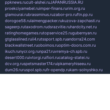
ppknews.ru
cult-alshei.ru
JAPANRUSSIA.RU
proekciyamebel.ru
imper-finans.ru
rim.org.ru
glamourai.ru
brassminus.ru
zabor-pro.ru
ftn.pp.ru
dorogoe58.ru
laimengpacker.ru
kuzova-zapchasti.ru
sageerp.ru
taxodrom.ru
dsrazvitie.ru
hardcity.net.ru
ratinghomegames.ru
topservice25.ru
gubernyan.ru
gtglasslined.ru
ii4.ru
tssport.spb.ru
andorra24.com
blackwallstreet.ru
oboimos.ru
optim-doors.com.ru
ikuch.ru
nycr.org.ru
npa21.ru
vremya-ch.spb.ru
desert000.ru
ivtorgi.ru
ifiori.ru
catalog-statei.ru
dcv.org.ru
spetsmaster174.ru
ipkameryhiseeu.ru
dum26.ru
ruspol.spb.ru
fr-opendp.ru
kam-solnyshko.ru
cheyenne-arapaho.ru
sevzapmetal.spb.ru
ted-lapidus.spb.ru
parasite-eliminator.ru
sigma-complete.ru
modernworld.ru
dama-moda.ru
eholot-group.ru
sk-nvkz.ru
DRONGOLD.RU
democratia2.ru
i-farmer.ru
mass-sport.org
jablonex.spb.ru
bookmess.ru
linkword.ru