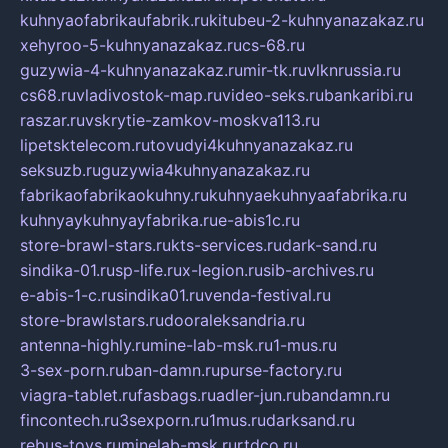
kuhnyaofabrikaufabrik.ru
kitubeu-2-kuhnyanazakaz.ru
xehyroo-5-kuhnyanazakaz.ru
cs-68.ru
guzywia-4-kuhnyanazakaz.ru
mir-tk.ru
vlknrussia.ru
cs68.ru
vladivostok-map.ru
video-seks.ru
bankaribi.ru
raszar.ru
vskrytie-zamkov-moskva113.ru
lipetsktelecom.ru
tovudyi4kuhnyanazakaz.ru
seksuzb.ru
guzywia4kuhnyanazakaz.ru
fabrikaofabrikaokuhny.ru
kuhnyaekuhnyaafabrika.ru
kuhnyaykuhnyayfabrika.ru
e-abis1c.ru
store-brawl-stars.ru
kts-services.ru
dark-sand.ru
sindika-01.ru
sp-life.ru
x-legion.ru
sib-archives.ru
e-abis-1-c.ru
sindika01.ru
venda-festival.ru
store-brawlstars.ru
dooraleksandria.ru
antenna-highly.ru
mine-lab-msk.ru
1-mus.ru
3-sex-porn.ru
ban-damn.ru
purse-factory.ru
viagra-tablet.ru
fasbags.ru
adler-jun.ru
bandamn.ru
fincontech.ru
3sexporn.ru
1mus.ru
darksand.ru
rebus-toys.ru
minelab-msk.ru
rtdco.ru