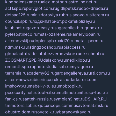
kingbolenskaner.ru
alex-motor.ru
astroline.net.ru
act1.spb.ru
polyglot.com.ru
gidlipetsk.ru
ooo-driada.ru
detsad125.ru
mir-zdoroviya.ru
bruslanovo.ru
siterem.ru
council.spb.ru
лодкипатриот.рф
kafekolizey.ru
iclub.net.ru
gazon-easy.ru
sugarepilekb.ru
grinox.ru
pylesostineco.ru
msts-ozarenie.ru
kameryjooan.ru
artemovskij.ru
dopler.spb.ru
aid70.ru
metall-perm.ru
ndm.msk.ru
ratingzooshop.ru
apiaccess.ru
globalautotrade.info
bezverhovskoe.ru
drsschool.ru
ZOOSMART.SPB.RU
dalakony.ru
medikijob.ru
remontt.spb.ru
photostudia.spb.ru
myragon.ru
terramia.ru
academy62.ru
gardengallereya.ru
rti.com.ru
artem-news.ru
biserinca.ru
krasnodarkurort.com
imshowtv.ru
mebel-v-tule.ru
mobtopik.ru
pcsecurity.net.ru
tool-sib.ru
multimetrunit.ru
sp-tour.ru
fan-cs.ru
santeh-russia.ru
symbian9.net.ru
DSHAIR.RU
tmmotors.spb.ru
xjocuricopii.com
musavtomat.msk.ru
obustrojdom.ru
sovetcik.ru
ybaranovskaya.ru