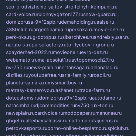
seo-prodvizhenie-sajtov-stroitelnyh-kompanij.ru
card-voice.ru
rulonnyygazon177.ru
snow-guard.ru
domizbrusa-9x12spb.ru
demaholding.ru
aalse.ru
a380club.ru
argentinamia.ru
perkoka.ru
movie-one.ru
perk-oka.ru
g-octopus.ru
sibarchives.ru
andreislyusar.ru
naruto-x.ru
pursefactory.ru
tor-lyubov-i-grom.ru
spayderhed-2022.ru
movieone.ru
evro-dez.ru
webamator.ru
ma-absolut1.ru
avtopomosch27.ru
nv-750.ru
news-plain.ru
nertansaga.ru
delanalad.ru
dizfiles.ru
youtubefree.ru
aria-family.ru
roadli.ru
planeta-samara.ru
mysmartbuy.ru
matrasy-kemerovo.ru
ashanet.ru
trade-farm.ru
dotcustoms.ru
domizbrusa9x12spb.ru
autodamp.ru
narasimha.ru
djcommodities.ru
nv750.ru
x-ton.ru
newsplain.ru
cardvoice.ru
modopaper.ru
manunae.ru
gbget.ru
alfeihavsalnassr.ru
madoma.ru
tajuncos.ru
petrovkasports.ru
porno-online-besplatno.ru
splclub.ru
york-life.ru
doroga-expo.ru
ribery.ru
cleanmedicine.ru