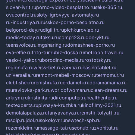
slovar-ivrit.ru
porno-video-besplatno.ru
seks-365.ru
ovucontrol.ru
sloty-igrovyye-avtomaty.ru
ru-industriya.ru
russkoe-porno-besplatno.ru
belgorod-day.ru
digilith.ru
pichkurovlab.ru
medic-today.ru
taksu.ru
comp123.ru
don-ykt.ru
teensvoice.ru
imgsharing.ru
domashnee-porno.ru
eva-elfie.ru
foto-tur.ru
biz-doska.ru
metropoltravel.ru
veslo-i-yakor.ru
borodino-media.ru
rostotsky.ru
regionufa.ru
weiss-bet.ru
zaryna.ru
casinotablet.ru
universalia.ru
remont-mebeli-moscow.ru
termomur.ru
clubfisher.ru
remstirufa.ru
erdamchi.ru
doramamama.ru
muraviovka-park.ru
worldofwoman.ru
clean-dreams.ru
arkrym.ru
kristinita.ru
dircomputer.ru
healthenter.ru
textexperts.ru
pivnaya-kruzhka.ru
kinofilmy-2021.ru
demolalapaluza.ru
tanyavanya.ru
remstir-tolyatti.ru
msdip.ru
jdol.ru
sokolovr.ru
newtech-spb.ru
rezemkleim.ru
massage-tai.ru
seonub.ru
zvonitut.ru