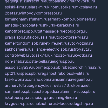
gegenjustizunrecht.ru
autobalashov.ru
utrovortu.ru
spiski-firm.ru
elara-m.ru
kinomusorka.ru
mkcslava.ru
2bets.ru
vintovoykompressor.ru
birminghamvsfulham.ru
sarmat-komp.ru
pioneeri.ru
amadis-chocolate.ru
shkurki-karakulya.ru
kanotiforet.spb.ru
tutmassage.ru
ecolog.org.ru
praga.spb.ru
falcorussia.ru
autodoctorservis.ru
kamertondom.spb.ru
net-life.net.ru
avto-vozim.ru
sakhcamera.ru
alliance-electro.spb.ru
stroyavt.ru
controlweb1.ru
tdsak74.ru
kinzozo-ru.ru
kvotka.ru
iron-snab.ru
costa-bella.ru
eugrus.pp.ru
associaciya39.ru
primexpo.spb.ru
bezmorchin.ru
ia2.ru
cpt21.ru
ispecspb.ru
regahost.ru
kolosok-elita.ru
tae-kwon.ru
consrio.com.ru
insiam.ru
avegainfo.ru
archery161.ru
bigencyclica.ru
vlast16.ru
korru.net
sarmiento.spb.su
extelopedia.ru
lammin-suo.spb.ru
iskatour.spb.ru
snpi.org.ru
running-line.ru
krygeva-spa.ru
chel.net.ru
rust-loco.ru
dugshop.ru