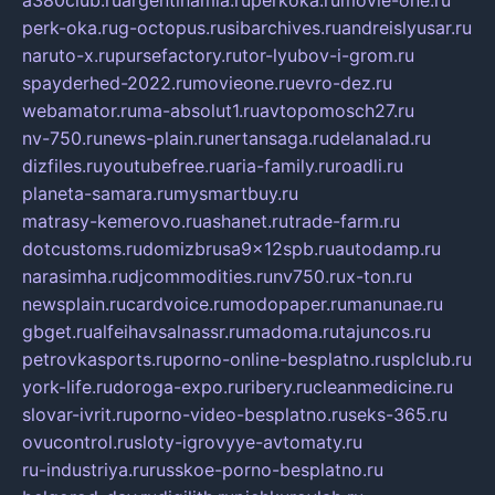
a380club.ru
argentinamia.ru
perkoka.ru
movie-one.ru
perk-oka.ru
g-octopus.ru
sibarchives.ru
andreislyusar.ru
naruto-x.ru
pursefactory.ru
tor-lyubov-i-grom.ru
spayderhed-2022.ru
movieone.ru
evro-dez.ru
webamator.ru
ma-absolut1.ru
avtopomosch27.ru
nv-750.ru
news-plain.ru
nertansaga.ru
delanalad.ru
dizfiles.ru
youtubefree.ru
aria-family.ru
roadli.ru
planeta-samara.ru
mysmartbuy.ru
matrasy-kemerovo.ru
ashanet.ru
trade-farm.ru
dotcustoms.ru
domizbrusa9x12spb.ru
autodamp.ru
narasimha.ru
djcommodities.ru
nv750.ru
x-ton.ru
newsplain.ru
cardvoice.ru
modopaper.ru
manunae.ru
gbget.ru
alfeihavsalnassr.ru
madoma.ru
tajuncos.ru
petrovkasports.ru
porno-online-besplatno.ru
splclub.ru
york-life.ru
doroga-expo.ru
ribery.ru
cleanmedicine.ru
slovar-ivrit.ru
porno-video-besplatno.ru
seks-365.ru
ovucontrol.ru
sloty-igrovyye-avtomaty.ru
ru-industriya.ru
russkoe-porno-besplatno.ru