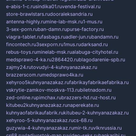
e-abis-1-c.ru
sindika01.ru
venda-festival.ru
store-brawlstars.ru
dooraleksandria.ru
antenna-highly.ru
mine-lab-msk.ru
1-mus.ru
3-sex-porn.ru
ban-damn.ru
purse-factory.ru
viagra-tablet.ru
fasbags.ru
adler-jun.ru
bandamn.ru
fincontech.ru
3sexporn.ru
1mus.ru
darksand.ru
rebus-toys.ru
minelab-msk.ru
alabuga-cityhotel.ru
medsprawo-4-ka.ru
2864420.ru
blagodarenie-spb.ru
zajmy24.ru
tovudyi-4-kuhnyanazakaz.ru
brazzerscom.ru
medsprawo4ka.ru
xehyroo5kuhnyanazakaz.ru
fabrikayfabrikaefabrika.ru
vskrytie-zamkov-moskva-113.ru
biletnadom.ru
zed-online.ru
pimchax.ru
brazzers-hd.ru
z-host.ru
kitubeu2kuhnyanazakaz.ru
naperekate.ru
kuhnyaofabrikaufabrik.ru
kitubeu-2-kuhnyanazakaz.ru
xehyroo-5-kuhnyanazakaz.ru
cs-68.ru
guzywia-4-kuhnyanazakaz.ru
mir-tk.ru
vlknrussia.ru
cs68.ru
vladivostok-map.ru
video-seks.ru
bankaribi.ru