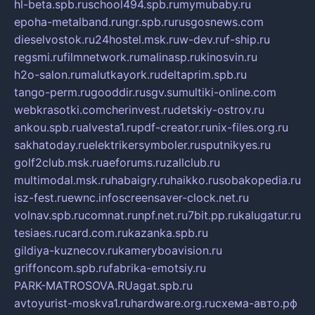
hl-beta.spb.ru
school494.spb.ru
mymubaby.ru
epoha-metalband.ru
ngr.spb.ru
rusgosnews.com
dieselvostok.ru
24hostel.msk.ru
w-dev.ru
f-ship.ru
regsmi.ru
filmnetwork.ru
malinasp.ru
kinosvin.ru
h2o-salon.ru
malutkayork.ru
deltaprim.spb.ru
tango-perm.ru
gooddir.ru
sgv.su
multiki-online.com
webkrasotki.com
cherinvest.ru
detskiy-ostrov.ru
ankou.spb.ru
alvesta1.ru
pdf-creator.ru
nix-files.org.ru
sakhatoday.ru
elektrikersymboler.ru
sputnikyes.ru
golf2club.msk.ru
aeforums.ru
zallclub.ru
multimodal.msk.ru
habaigry.ru
haikko.ru
sobakopedia.ru
isz-fest.ru
ewnc.info
screensaver-clock.net.ru
volnav.spb.ru
comnat.ru
npf.net.ru
7bit.pp.ru
kalugatur.ru
tesiaes.ru
card.com.ru
kazanka.spb.ru
gildiya-kuznecov.ru
kameryboavision.ru
griffoncom.spb.ru
fabrika-emotsiy.ru
PARK-MATROSOVA.RU
agat.spb.ru
avtoyurist-moskva1.ru
hardware.org.ru
схема-авто.рф