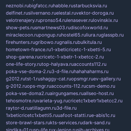
neznobi.ru
bigfatcc.ru
habble.ru
starbucksvia.ru
delfinet.ru
silvernano.ru
elestal.ru
vektor-doroga.ru
velotrenajery.ru
pronso54.ru
lenasever.ru
lovinskix.ru
show-pets.ru
smartnews03.ru
discofoxworld.ru
miraclecoon.ru
pongup.ru
hostel65.ru
liura.ru
glasspb.ru
firehunters.ru
gribowo.ru
gnalis.ru
bulkitula.ru
hometown-france.ru
1-xbeticricetc-1-xbetti-5.ru
shop-garena.ru
cricetc-1-xbetr-1-xbetcc-2.ru
one-life-story.ru
top-halyava.ru
accounts112.ru
poka-vse-doma-2.ru
3-d-file.ru
hahahaharms.ru
g2012.ru
tst-1.ru
shaggy-cat.ru
opsmgr.ru
ev-gallery.ru
g-2012.ru
ops-mgr.ru
accounts-112.ru
csm-demo.ru
poka-vse-doma2.ru
airgungames.ru
allseo-host.ru
tehosmotre.ru
varieta-yug.ru
cricetc1xbetr1xbetcc2.ru
raytor-d.ru
atillagunn.ru
3d-file.ru
1xbeticricetc1xbetti5.ru
uafoot-statti.ru
e-abis1c.ru
store-brawl-stars.ru
kts-services.ru
dark-sand.ru
sindika-01.ru
sp-life.ru
x-legion.ru
sib-archives.ru