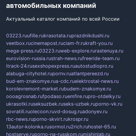
автомобильных компаний
Актуальный каталог компаний по всей России
03223.ru
ufille.ru
krasotata.ru
prazdnikdushi.ru
veetbox.ru
cinemapost.ru
ciam-fr.ru
kraft-you.ru
mega-press.ru
03223.ru
web-explore.ru
rastenuya.ru
eurovision-russia.ru
strah-news.ru
freeride-team.ru
itrack-24.ru
sexshopexpress.ru
autostudiopro.ru
alabuga-cityhotel.ru
pornv.ru
atlantpereezd.ru
bud-em-znakomye.ru
a-cdc.ru
elektrostal-news.ru
korolevremont-market.ru
budem-znakomye.ru
oooagrosnab.ru
fpodaso.ru
emfire.ru
pro-otdelky.ru
ukrasotki.ru
seksuzbek.ru
seks-uzbek.ru
porno-vk.ru
sovratili.ru
olecoon.ru
vd-dosug.ru
adonyev.ru
rbc-news.ru
porno-skvirt.ru
krospr.ru
13autor-kolonka.ru
sormol.ru
2rich.ru
hostel-65.ru
hostserve.ru
porno-na-russkom.ru
mishinlab.ru