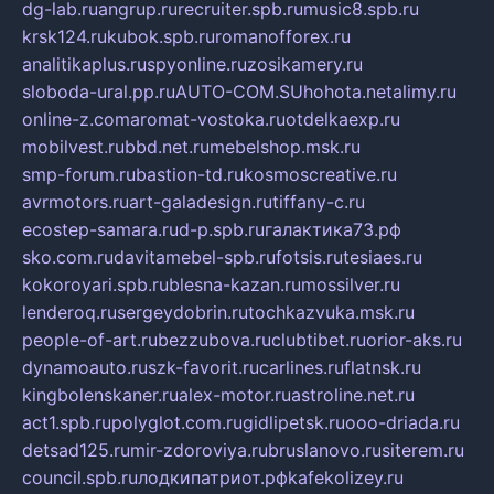
dg-lab.ru
angrup.ru
recruiter.spb.ru
music8.spb.ru
krsk124.ru
kubok.spb.ru
romanofforex.ru
analitikaplus.ru
spyonline.ru
zosikamery.ru
sloboda-ural.pp.ru
AUTO-COM.SU
hohota.net
alimy.ru
online-z.com
aromat-vostoka.ru
otdelkaexp.ru
mobilvest.ru
bbd.net.ru
mebelshop.msk.ru
smp-forum.ru
bastion-td.ru
kosmoscreative.ru
avrmotors.ru
art-galadesign.ru
tiffany-c.ru
ecostep-samara.ru
d-p.spb.ru
галактика73.рф
sko.com.ru
davitamebel-spb.ru
fotsis.ru
tesiaes.ru
kokoroyari.spb.ru
blesna-kazan.ru
mossilver.ru
lenderoq.ru
sergeydobrin.ru
tochkazvuka.msk.ru
people-of-art.ru
bezzubova.ru
clubtibet.ru
orior-aks.ru
dynamoauto.ru
szk-favorit.ru
carlines.ru
flatnsk.ru
kingbolenskaner.ru
alex-motor.ru
astroline.net.ru
act1.spb.ru
polyglot.com.ru
gidlipetsk.ru
ooo-driada.ru
detsad125.ru
mir-zdoroviya.ru
bruslanovo.ru
siterem.ru
council.spb.ru
лодкипатриот.рф
kafekolizey.ru