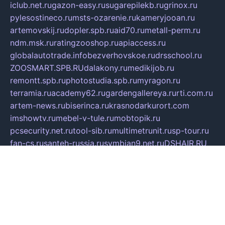
iclub.net.ru
gazon-easy.ru
sugarepilekb.ru
grinox.ru
pylesostineco.ru
msts-ozarenie.ru
kameryjooan.ru
artemovskij.ru
dopler.spb.ru
aid70.ru
metall-perm.ru
ndm.msk.ru
ratingzooshop.ru
apiaccess.ru
globalautotrade.info
bezverhovskoe.ru
drsschool.ru
ZOOSMART.SPB.RU
dalakony.ru
medikijob.ru
remontt.spb.ru
photostudia.spb.ru
myragon.ru
terramia.ru
academy62.ru
gardengallereya.ru
rti.com.ru
artem-news.ru
biserinca.ru
krasnodarkurort.com
imshowtv.ru
mebel-v-tule.ru
mobtopik.ru
pcsecurity.net.ru
tool-sib.ru
multimetrunit.ru
sp-tour.ru
fan-cs.ru
santeh-russia.ru
symbian9.net.ru
DSHAIR.RU
tmmotors.spb.ru
xjocuricopii.com
musavtomat.msk.ru
obustrojdom.ru
sovetcik.ru
ybaranovskaya.ru
ppknews.ru
cult-alshei.ru
JAPANRUSSIA.RU
proekciyamebel.ru
imper-finans.ru
rim.org.ru
glamourai.ru
brassminus.ru
zabor-pro.ru
ftn.pp.ru
dorogoe58.ru
laimengpacker.ru
kuzova-zapchasti.ru