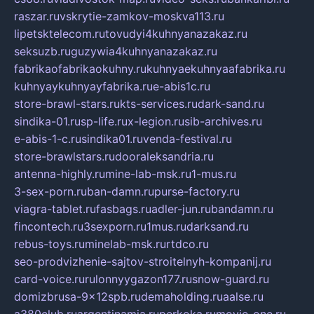
raszar.ru
vskrytie-zamkov-moskva113.ru
lipetsktelecom.ru
tovudyi4kuhnyanazakaz.ru
seksuzb.ru
guzywia4kuhnyanazakaz.ru
fabrikaofabrikaokuhny.ru
kuhnyaekuhnyaafabrika.ru
kuhnyaykuhnyayfabrika.ru
e-abis1c.ru
store-brawl-stars.ru
kts-services.ru
dark-sand.ru
sindika-01.ru
sp-life.ru
x-legion.ru
sib-archives.ru
e-abis-1-c.ru
sindika01.ru
venda-festival.ru
store-brawlstars.ru
dooraleksandria.ru
antenna-highly.ru
mine-lab-msk.ru
1-mus.ru
3-sex-porn.ru
ban-damn.ru
purse-factory.ru
viagra-tablet.ru
fasbags.ru
adler-jun.ru
bandamn.ru
fincontech.ru
3sexporn.ru
1mus.ru
darksand.ru
rebus-toys.ru
minelab-msk.ru
rtdco.ru
seo-prodvizhenie-sajtov-stroitelnyh-kompanij.ru
card-voice.ru
rulonnyygazon177.ru
snow-guard.ru
domizbrusa-9x12spb.ru
demaholding.ru
aalse.ru