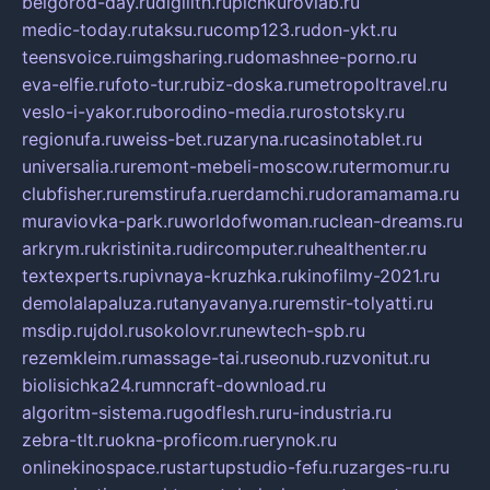
belgorod-day.ru
digilith.ru
pichkurovlab.ru
medic-today.ru
taksu.ru
comp123.ru
don-ykt.ru
teensvoice.ru
imgsharing.ru
domashnee-porno.ru
eva-elfie.ru
foto-tur.ru
biz-doska.ru
metropoltravel.ru
veslo-i-yakor.ru
borodino-media.ru
rostotsky.ru
regionufa.ru
weiss-bet.ru
zaryna.ru
casinotablet.ru
universalia.ru
remont-mebeli-moscow.ru
termomur.ru
clubfisher.ru
remstirufa.ru
erdamchi.ru
doramamama.ru
muraviovka-park.ru
worldofwoman.ru
clean-dreams.ru
arkrym.ru
kristinita.ru
dircomputer.ru
healthenter.ru
textexperts.ru
pivnaya-kruzhka.ru
kinofilmy-2021.ru
demolalapaluza.ru
tanyavanya.ru
remstir-tolyatti.ru
msdip.ru
jdol.ru
sokolovr.ru
newtech-spb.ru
rezemkleim.ru
massage-tai.ru
seonub.ru
zvonitut.ru
biolisichka24.ru
mncraft-download.ru
algoritm-sistema.ru
godflesh.ru
ru-industria.ru
zebra-tlt.ru
okna-proficom.ru
erynok.ru
onlinekinospace.ru
startupstudio-fefu.ru
zarges-ru.ru