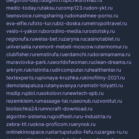
belgorod-day.ru
digilith.ru
pichkurovlab.ru
medic-today.ru
taksu.ru
comp123.ru
don-ykt.ru
teensvoice.ru
imgsharing.ru
domashnee-porno.ru
eva-elfie.ru
foto-tur.ru
biz-doska.ru
metropoltravel.ru
veslo-i-yakor.ru
borodino-media.ru
rostotsky.ru
regionufa.ru
weiss-bet.ru
zaryna.ru
casinotablet.ru
universalia.ru
remont-mebeli-moscow.ru
termomur.ru
clubfisher.ru
remstirufa.ru
erdamchi.ru
doramamama.ru
muraviovka-park.ru
worldofwoman.ru
clean-dreams.ru
arkrym.ru
kristinita.ru
dircomputer.ru
healthenter.ru
textexperts.ru
pivnaya-kruzhka.ru
kinofilmy-2021.ru
demolalapaluza.ru
tanyavanya.ru
remstir-tolyatti.ru
msdip.ru
jdol.ru
sokolovr.ru
newtech-spb.ru
rezemkleim.ru
massage-tai.ru
seonub.ru
zvonitut.ru
biolisichka24.ru
mncraft-download.ru
algoritm-sistema.ru
godflesh.ru
ru-industria.ru
zebra-tlt.ru
okna-proficom.ru
erynok.ru
onlinekinospace.ru
startupstudio-fefu.ru
zarges-ru.ru