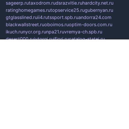
sageerp.ru
taxodrom.ru
dsrazvitie.ru
hardcity.net.ru
ratinghomegames.ru
topservice25.ru
gubernyan.ru
gtglasslined.ru
ii4.ru
tssport.spb.ru
andorra24.com
blackwallstreet.ru
oboimos.ru
optim-doors.com.ru
ikuch.ru
nycr.org.ru
npa21.ru
vremya-ch.spb.ru
desert000.ru
ivtorgi.ru
ifiori.ru
catalog-statei.ru
dcv.org.ru
spetsmaster174.ru
ipkameryhiseeu.ru
dum26.ru
ruspol.spb.ru
fr-opendp.ru
kam-solnyshko.ru
cheyenne-arapaho.ru
sevzapmetal.spb.ru
ted-lapidus.spb.ru
parasite-eliminator.ru
sigma-complete.ru
modernworld.ru
dama-moda.ru
eholot-group.ru
sk-nvkz.ru
DRONGOLD.RU
democratia2.ru
i-farmer.ru
mass-sport.org
jablonex.spb.ru
bookmess.ru
linkword.ru
refineua.com.ru
cs-spec.net.ru
altay-mebel.ru
DNK-THEATRE.RU
mechaniks.spb.ru
ipcamtechage.ru
skosta.ru
a-sun.ru
stroy-ldsp.ru
snowlands.org.ru
childrensshoes.ru
mrlizzy.ru
mebelsofiakrd.ru