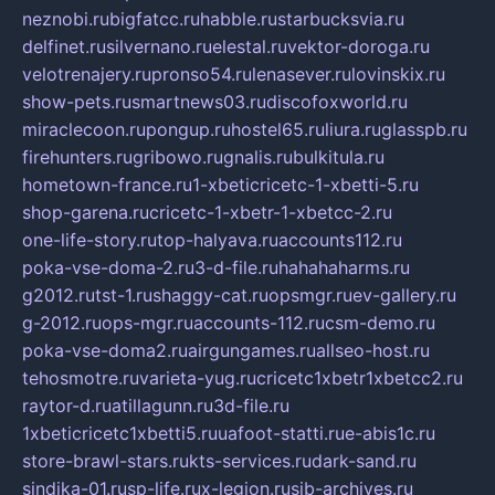
neznobi.ru
bigfatcc.ru
habble.ru
starbucksvia.ru
delfinet.ru
silvernano.ru
elestal.ru
vektor-doroga.ru
velotrenajery.ru
pronso54.ru
lenasever.ru
lovinskix.ru
show-pets.ru
smartnews03.ru
discofoxworld.ru
miraclecoon.ru
pongup.ru
hostel65.ru
liura.ru
glasspb.ru
firehunters.ru
gribowo.ru
gnalis.ru
bulkitula.ru
hometown-france.ru
1-xbeticricetc-1-xbetti-5.ru
shop-garena.ru
cricetc-1-xbetr-1-xbetcc-2.ru
one-life-story.ru
top-halyava.ru
accounts112.ru
poka-vse-doma-2.ru
3-d-file.ru
hahahaharms.ru
g2012.ru
tst-1.ru
shaggy-cat.ru
opsmgr.ru
ev-gallery.ru
g-2012.ru
ops-mgr.ru
accounts-112.ru
csm-demo.ru
poka-vse-doma2.ru
airgungames.ru
allseo-host.ru
tehosmotre.ru
varieta-yug.ru
cricetc1xbetr1xbetcc2.ru
raytor-d.ru
atillagunn.ru
3d-file.ru
1xbeticricetc1xbetti5.ru
uafoot-statti.ru
e-abis1c.ru
store-brawl-stars.ru
kts-services.ru
dark-sand.ru
sindika-01.ru
sp-life.ru
x-legion.ru
sib-archives.ru