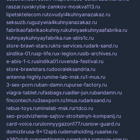
raszar.ru
vskrytie-zamkov-moskva113.ru
lipetsktelecom.ru
tovudyi4kuhnyanazakaz.ru
seksuzb.ru
guzywia4kuhnyanazakaz.ru
fabrikaofabrikaokuhny.ru
kuhnyaekuhnyaafabrika.ru
kuhnyaykuhnyayfabrika.ru
e-abis1c.ru
store-brawl-stars.ru
kts-services.ru
dark-sand.ru
sindika-01.ru
sp-life.ru
x-legion.ru
sib-archives.ru
e-abis-1-c.ru
sindika01.ru
venda-festival.ru
store-brawlstars.ru
dooraleksandria.ru
antenna-highly.ru
mine-lab-msk.ru
1-mus.ru
3-sex-porn.ru
ban-damn.ru
purse-factory.ru
viagra-tablet.ru
fasbags.ru
adler-jun.ru
bandamn.ru
fincontech.ru
3sexporn.ru
1mus.ru
darksand.ru
rebus-toys.ru
minelab-msk.ru
rtdco.ru
seo-prodvizhenie-sajtov-stroitelnyh-kompanij.ru
card-voice.ru
rulonnyygazon177.ru
snow-guard.ru
domizbrusa-9x12spb.ru
demaholding.ru
aalse.ru
a380club.ru
argentinamia.ru
perkoka.ru
movie-one.ru