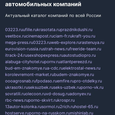
автомобильных компаний
Актуальный каталог компаний по всей России
03223.ru
ufille.ru
krasotata.ru
prazdnikdushi.ru
veetbox.ru
cinemapost.ru
ciam-fr.ru
kraft-you.ru
mega-press.ru
03223.ru
web-explore.ru
rastenuya.ru
eurovision-russia.ru
strah-news.ru
freeride-team.ru
itrack-24.ru
sexshopexpress.ru
autostudiopro.ru
alabuga-cityhotel.ru
pornv.ru
atlantpereezd.ru
bud-em-znakomye.ru
a-cdc.ru
elektrostal-news.ru
korolevremont-market.ru
budem-znakomye.ru
oooagrosnab.ru
fpodaso.ru
emfire.ru
pro-otdelky.ru
ukrasotki.ru
seksuzbek.ru
seks-uzbek.ru
porno-vk.ru
sovratili.ru
olecoon.ru
vd-dosug.ru
adonyev.ru
rbc-news.ru
porno-skvirt.ru
krospr.ru
13autor-kolonka.ru
sormol.ru
2rich.ru
hostel-65.ru
hostserve.ru
porno-na-russkom.ru
mishinlab.ru