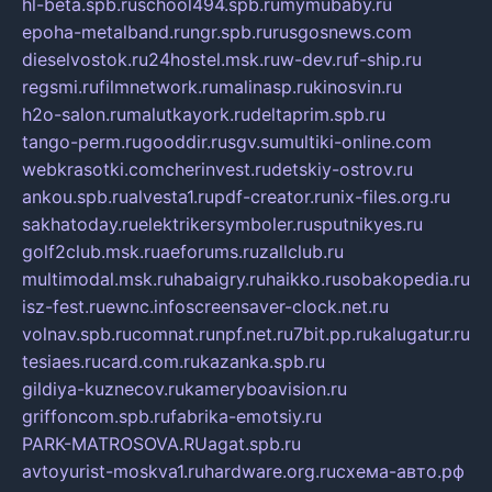
hl-beta.spb.ru
school494.spb.ru
mymubaby.ru
epoha-metalband.ru
ngr.spb.ru
rusgosnews.com
dieselvostok.ru
24hostel.msk.ru
w-dev.ru
f-ship.ru
regsmi.ru
filmnetwork.ru
malinasp.ru
kinosvin.ru
h2o-salon.ru
malutkayork.ru
deltaprim.spb.ru
tango-perm.ru
gooddir.ru
sgv.su
multiki-online.com
webkrasotki.com
cherinvest.ru
detskiy-ostrov.ru
ankou.spb.ru
alvesta1.ru
pdf-creator.ru
nix-files.org.ru
sakhatoday.ru
elektrikersymboler.ru
sputnikyes.ru
golf2club.msk.ru
aeforums.ru
zallclub.ru
multimodal.msk.ru
habaigry.ru
haikko.ru
sobakopedia.ru
isz-fest.ru
ewnc.info
screensaver-clock.net.ru
volnav.spb.ru
comnat.ru
npf.net.ru
7bit.pp.ru
kalugatur.ru
tesiaes.ru
card.com.ru
kazanka.spb.ru
gildiya-kuznecov.ru
kameryboavision.ru
griffoncom.spb.ru
fabrika-emotsiy.ru
PARK-MATROSOVA.RU
agat.spb.ru
avtoyurist-moskva1.ru
hardware.org.ru
схема-авто.рф