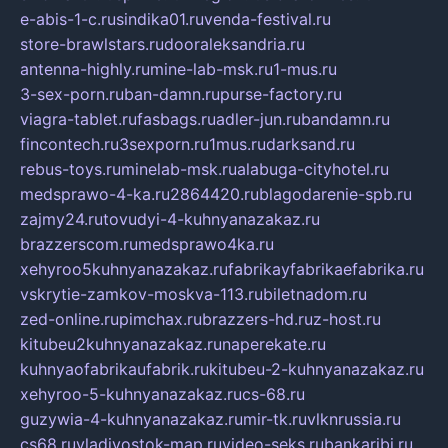
e-abis-1-c.ru
sindika01.ru
venda-festival.ru
store-brawlstars.ru
dooraleksandria.ru
antenna-highly.ru
mine-lab-msk.ru
1-mus.ru
3-sex-porn.ru
ban-damn.ru
purse-factory.ru
viagra-tablet.ru
fasbags.ru
adler-jun.ru
bandamn.ru
fincontech.ru
3sexporn.ru
1mus.ru
darksand.ru
rebus-toys.ru
minelab-msk.ru
alabuga-cityhotel.ru
medsprawo-4-ka.ru
2864420.ru
blagodarenie-spb.ru
zajmy24.ru
tovudyi-4-kuhnyanazakaz.ru
brazzerscom.ru
medsprawo4ka.ru
xehyroo5kuhnyanazakaz.ru
fabrikayfabrikaefabrika.ru
vskrytie-zamkov-moskva-113.ru
biletnadom.ru
zed-online.ru
pimchax.ru
brazzers-hd.ru
z-host.ru
kitubeu2kuhnyanazakaz.ru
naperekate.ru
kuhnyaofabrikaufabrik.ru
kitubeu-2-kuhnyanazakaz.ru
xehyroo-5-kuhnyanazakaz.ru
cs-68.ru
guzywia-4-kuhnyanazakaz.ru
mir-tk.ru
vlknrussia.ru
cs68.ru
vladivostok-map.ru
video-seks.ru
bankaribi.ru