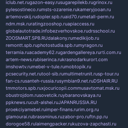
iclub.net.ru
gazon-easy.ru
sugarepilekb.ru
grinox.ru
pylesostineco.ru
msts-ozarenie.ru
kameryjooan.ru
artemovskij.ru
dopler.spb.ru
aid70.ru
metall-perm.ru
ndm.msk.ru
ratingzooshop.ru
apiaccess.ru
globalautotrade.info
bezverhovskoe.ru
drsschool.ru
ZOOSMART.SPB.RU
dalakony.ru
medikijob.ru
remontt.spb.ru
photostudia.spb.ru
myragon.ru
terramia.ru
academy62.ru
gardengallereya.ru
rti.com.ru
artem-news.ru
biserinca.ru
krasnodarkurort.com
imshowtv.ru
mebel-v-tule.ru
mobtopik.ru
pcsecurity.net.ru
tool-sib.ru
multimetrunit.ru
sp-tour.ru
fan-cs.ru
santeh-russia.ru
symbian9.net.ru
DSHAIR.RU
tmmotors.spb.ru
xjocuricopii.com
musavtomat.msk.ru
obustrojdom.ru
sovetcik.ru
ybaranovskaya.ru
ppknews.ru
cult-alshei.ru
JAPANRUSSIA.RU
proekciyamebel.ru
imper-finans.ru
rim.org.ru
glamourai.ru
brassminus.ru
zabor-pro.ru
ftn.pp.ru
dorogoe58.ru
laimengpacker.ru
kuzova-zapchasti.ru