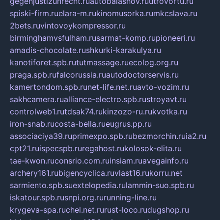
gegenjustizunrecht.ru
autobalashov.ru
utrovortu.ru
spiski-firm.ru
elara-m.ru
kinomusorka.ru
mkcslava.ru
2bets.ru
vintovoykompressor.ru
birminghamvsfulham.ru
sarmat-komp.ru
pioneeri.ru
amadis-chocolate.ru
shkurki-karakulya.ru
kanotiforet.spb.ru
tutmassage.ru
ecolog.org.ru
praga.spb.ru
falcorussia.ru
autodoctorservis.ru
kamertondom.spb.ru
net-life.net.ru
avto-vozim.ru
sakhcamera.ru
alliance-electro.spb.ru
stroyavt.ru
controlweb1.ru
tdsak74.ru
kinzozo-ru.ru
kvotka.ru
iron-snab.ru
costa-bella.ru
eugrus.pp.ru
associaciya39.ru
primexpo.spb.ru
bezmorchin.ru
ia2.ru
cpt21.ru
ispecspb.ru
regahost.ru
kolosok-elita.ru
tae-kwon.ru
consrio.com.ru
insiam.ru
avegainfo.ru
archery161.ru
bigencyclica.ru
vlast16.ru
korru.net
sarmiento.spb.su
extelopedia.ru
lammin-suo.spb.ru
iskatour.spb.ru
snpi.org.ru
running-line.ru
krygeva-spa.ru
chel.net.ru
rust-loco.ru
dugshop.ru