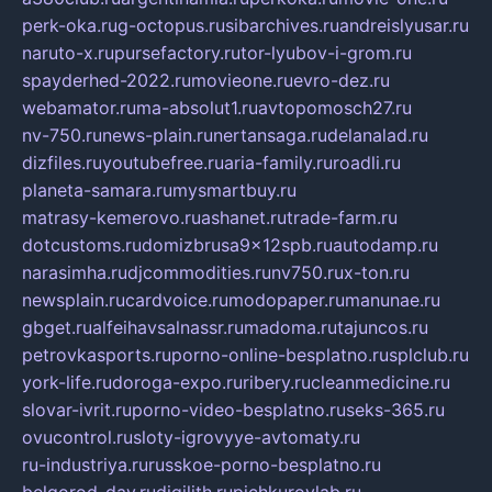
perk-oka.ru
g-octopus.ru
sibarchives.ru
andreislyusar.ru
naruto-x.ru
pursefactory.ru
tor-lyubov-i-grom.ru
spayderhed-2022.ru
movieone.ru
evro-dez.ru
webamator.ru
ma-absolut1.ru
avtopomosch27.ru
nv-750.ru
news-plain.ru
nertansaga.ru
delanalad.ru
dizfiles.ru
youtubefree.ru
aria-family.ru
roadli.ru
planeta-samara.ru
mysmartbuy.ru
matrasy-kemerovo.ru
ashanet.ru
trade-farm.ru
dotcustoms.ru
domizbrusa9x12spb.ru
autodamp.ru
narasimha.ru
djcommodities.ru
nv750.ru
x-ton.ru
newsplain.ru
cardvoice.ru
modopaper.ru
manunae.ru
gbget.ru
alfeihavsalnassr.ru
madoma.ru
tajuncos.ru
petrovkasports.ru
porno-online-besplatno.ru
splclub.ru
york-life.ru
doroga-expo.ru
ribery.ru
cleanmedicine.ru
slovar-ivrit.ru
porno-video-besplatno.ru
seks-365.ru
ovucontrol.ru
sloty-igrovyye-avtomaty.ru
ru-industriya.ru
russkoe-porno-besplatno.ru