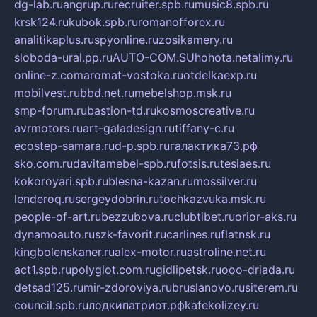
dg-lab.ru
angrup.ru
recruiter.spb.ru
music8.spb.ru
krsk124.ru
kubok.spb.ru
romanofforex.ru
analitikaplus.ru
spyonline.ru
zosikamery.ru
sloboda-ural.pp.ru
AUTO-COM.SU
hohota.net
alimy.ru
online-z.com
aromat-vostoka.ru
otdelkaexp.ru
mobilvest.ru
bbd.net.ru
mebelshop.msk.ru
smp-forum.ru
bastion-td.ru
kosmoscreative.ru
avrmotors.ru
art-galadesign.ru
tiffany-c.ru
ecostep-samara.ru
d-p.spb.ru
галактика73.рф
sko.com.ru
davitamebel-spb.ru
fotsis.ru
tesiaes.ru
kokoroyari.spb.ru
blesna-kazan.ru
mossilver.ru
lenderoq.ru
sergeydobrin.ru
tochkazvuka.msk.ru
people-of-art.ru
bezzubova.ru
clubtibet.ru
orior-aks.ru
dynamoauto.ru
szk-favorit.ru
carlines.ru
flatnsk.ru
kingbolenskaner.ru
alex-motor.ru
astroline.net.ru
act1.spb.ru
polyglot.com.ru
gidlipetsk.ru
ooo-driada.ru
detsad125.ru
mir-zdoroviya.ru
bruslanovo.ru
siterem.ru
council.spb.ru
лодкипатриот.рф
kafekolizey.ru