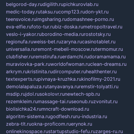
belgorod-day.ru
digilith.ru
pichkurovlab.ru
medic-today.ru
taksu.ru
comp123.ru
don-ykt.ru
teensvoice.ru
imgsharing.ru
domashnee-porno.ru
eva-elfie.ru
foto-tur.ru
biz-doska.ru
metropoltravel.ru
veslo-i-yakor.ru
borodino-media.ru
rostotsky.ru
regionufa.ru
weiss-bet.ru
zaryna.ru
casinotablet.ru
universalia.ru
remont-mebeli-moscow.ru
termomur.ru
clubfisher.ru
remstirufa.ru
erdamchi.ru
doramamama.ru
muraviovka-park.ru
worldofwoman.ru
clean-dreams.ru
arkrym.ru
kristinita.ru
dircomputer.ru
healthenter.ru
textexperts.ru
pivnaya-kruzhka.ru
kinofilmy-2021.ru
demolalapaluza.ru
tanyavanya.ru
remstir-tolyatti.ru
msdip.ru
jdol.ru
sokolovr.ru
newtech-spb.ru
rezemkleim.ru
massage-tai.ru
seonub.ru
zvonitut.ru
biolisichka24.ru
mncraft-download.ru
algoritm-sistema.ru
godflesh.ru
ru-industria.ru
zebra-tlt.ru
okna-proficom.ru
erynok.ru
onlinekinospace.ru
startupstudio-fefu.ru
zarges-ru.ru