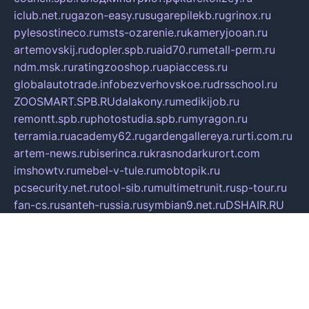
iclub.net.ru
gazon-easy.ru
sugarepilekb.ru
grinox.ru
pylesostineco.ru
msts-ozarenie.ru
kameryjooan.ru
artemovskij.ru
dopler.spb.ru
aid70.ru
metall-perm.ru
ndm.msk.ru
ratingzooshop.ru
apiaccess.ru
globalautotrade.info
bezverhovskoe.ru
drsschool.ru
ZOOSMART.SPB.RU
dalakony.ru
medikijob.ru
remontt.spb.ru
photostudia.spb.ru
myragon.ru
terramia.ru
academy62.ru
gardengallereya.ru
rti.com.ru
artem-news.ru
biserinca.ru
krasnodarkurort.com
imshowtv.ru
mebel-v-tule.ru
mobtopik.ru
pcsecurity.net.ru
tool-sib.ru
multimetrunit.ru
sp-tour.ru
fan-cs.ru
santeh-russia.ru
symbian9.net.ru
DSHAIR.RU
tmmotors.spb.ru
xjocuricopii.com
musavtomat.msk.ru
obustrojdom.ru
sovetcik.ru
ybaranovskaya.ru
ppknews.ru
cult-alshei.ru
JAPANRUSSIA.RU
proekciyamebel.ru
imper-finans.ru
rim.org.ru
glamourai.ru
brassminus.ru
zabor-pro.ru
ftn.pp.ru
dorogoe58.ru
laimengpacker.ru
kuzova-zapchasti.ru