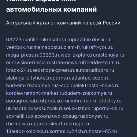
автомобильных компаний
Актуальный каталог компаний по всей России
03223.ru
ufille.ru
krasotata.ru
prazdnikdushi.ru
veetbox.ru
cinemapost.ru
ciam-fr.ru
kraft-you.ru
mega-press.ru
03223.ru
web-explore.ru
rastenuya.ru
eurovision-russia.ru
strah-news.ru
freeride-team.ru
itrack-24.ru
sexshopexpress.ru
autostudiopro.ru
alabuga-cityhotel.ru
pornv.ru
atlantpereezd.ru
bud-em-znakomye.ru
a-cdc.ru
elektrostal-news.ru
korolevremont-market.ru
budem-znakomye.ru
oooagrosnab.ru
fpodaso.ru
emfire.ru
pro-otdelky.ru
ukrasotki.ru
seksuzbek.ru
seks-uzbek.ru
porno-vk.ru
sovratili.ru
olecoon.ru
vd-dosug.ru
adonyev.ru
rbc-news.ru
porno-skvirt.ru
krospr.ru
13autor-kolonka.ru
sormol.ru
2rich.ru
hostel-65.ru