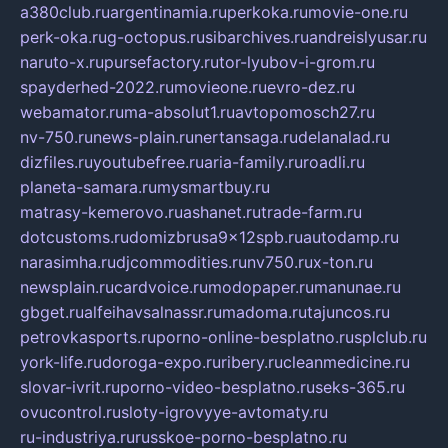
a380club.ru
argentinamia.ru
perkoka.ru
movie-one.ru
perk-oka.ru
g-octopus.ru
sibarchives.ru
andreislyusar.ru
naruto-x.ru
pursefactory.ru
tor-lyubov-i-grom.ru
spayderhed-2022.ru
movieone.ru
evro-dez.ru
webamator.ru
ma-absolut1.ru
avtopomosch27.ru
nv-750.ru
news-plain.ru
nertansaga.ru
delanalad.ru
dizfiles.ru
youtubefree.ru
aria-family.ru
roadli.ru
planeta-samara.ru
mysmartbuy.ru
matrasy-kemerovo.ru
ashanet.ru
trade-farm.ru
dotcustoms.ru
domizbrusa9x12spb.ru
autodamp.ru
narasimha.ru
djcommodities.ru
nv750.ru
x-ton.ru
newsplain.ru
cardvoice.ru
modopaper.ru
manunae.ru
gbget.ru
alfeihavsalnassr.ru
madoma.ru
tajuncos.ru
petrovkasports.ru
porno-online-besplatno.ru
splclub.ru
york-life.ru
doroga-expo.ru
ribery.ru
cleanmedicine.ru
slovar-ivrit.ru
porno-video-besplatno.ru
seks-365.ru
ovucontrol.ru
sloty-igrovyye-avtomaty.ru
ru-industriya.ru
russkoe-porno-besplatno.ru