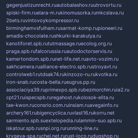
gegenjustizunrecht.ru
autobalashov.ru
utrovortu.ru
spiski-firm.ru
elara-m.ru
kinomusorka.ru
mkcslava.ru
2bets.ru
vintovoykompressor.ru
birminghamvsfulham.ru
sarmat-komp.ru
pioneeri.ru
amadis-chocolate.ru
shkurki-karakulya.ru
kanotiforet.spb.ru
tutmassage.ru
ecolog.org.ru
praga.spb.ru
falcorussia.ru
autodoctorservis.ru
kamertondom.spb.ru
net-life.net.ru
avto-vozim.ru
sakhcamera.ru
alliance-electro.spb.ru
stroyavt.ru
controlweb1.ru
tdsak74.ru
kinzozo-ru.ru
kvotka.ru
iron-snab.ru
costa-bella.ru
eugrus.pp.ru
associaciya39.ru
primexpo.spb.ru
bezmorchin.ru
ia2.ru
cpt21.ru
ispecspb.ru
regahost.ru
kolosok-elita.ru
tae-kwon.ru
consrio.com.ru
insiam.ru
avegainfo.ru
archery161.ru
bigencyclica.ru
vlast16.ru
korru.net
sarmiento.spb.su
extelopedia.ru
lammin-suo.spb.ru
iskatour.spb.ru
snpi.org.ru
running-line.ru
krygeva-spa.ru
chel.net.ru
rust-loco.ru
dugshop.ru