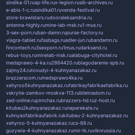
sindika-01.ru
sp-life.ru
x-legion.ru
sib-archives.ru
e-abis-1-c.ru
sindika01.ru
venda-festival.ru
store-brawlstars.ru
dooraleksandria.ru
antenna-highly.ru
mine-lab-msk.ru
1-mus.ru
3-sex-porn.ru
ban-damn.ru
purse-factory.ru
viagra-tablet.ru
fasbags.ru
adler-jun.ru
bandamn.ru
fincontech.ru
3sexporn.ru
1mus.ru
darksand.ru
rebus-toys.ru
minelab-msk.ru
alabuga-cityhotel.ru
medsprawo-4-ka.ru
2864420.ru
blagodarenie-spb.ru
zajmy24.ru
tovudyi-4-kuhnyanazakaz.ru
brazzerscom.ru
medsprawo4ka.ru
xehyroo5kuhnyanazakaz.ru
fabrikayfabrikaefabrika.ru
vskrytie-zamkov-moskva-113.ru
biletnadom.ru
zed-online.ru
pimchax.ru
brazzers-hd.ru
z-host.ru
kitubeu2kuhnyanazakaz.ru
naperekate.ru
kuhnyaofabrikaufabrik.ru
kitubeu-2-kuhnyanazakaz.ru
xehyroo-5-kuhnyanazakaz.ru
cs-68.ru
guzywia-4-kuhnyanazakaz.ru
mir-tk.ru
vlknrussia.ru