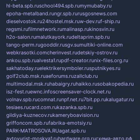
hl-beta.spb.ru
school494.spb.ru
mymubaby.ru
epoha-metalband.ru
ngr.spb.ru
rusgosnews.com
dieselvostok.ru
24hostel.msk.ru
w-dev.ru
f-ship.ru
regsmi.ru
filmnetwork.ru
malinasp.ru
kinosvin.ru
h2o-salon.ru
malutkayork.ru
deltaprim.spb.ru
tango-perm.ru
gooddir.ru
sgv.su
multiki-online.com
webkrasotki.com
cherinvest.ru
detskiy-ostrov.ru
ankou.spb.ru
alvesta1.ru
pdf-creator.ru
nix-files.org.ru
sakhatoday.ru
elektrikersymboler.ru
sputnikyes.ru
golf2club.msk.ru
aeforums.ru
zallclub.ru
multimodal.msk.ru
habaigry.ru
haikko.ru
sobakopedia.ru
isz-fest.ru
ewnc.info
screensaver-clock.net.ru
volnav.spb.ru
comnat.ru
npf.net.ru
7bit.pp.ru
kalugatur.ru
tesiaes.ru
card.com.ru
kazanka.spb.ru
gildiya-kuznecov.ru
kameryboavision.ru
griffoncom.spb.ru
fabrika-emotsiy.ru
PARK-MATROSOVA.RU
agat.spb.ru
avtoyurist-moskva1.ru
hardware.org.ru
схема-авто.рф