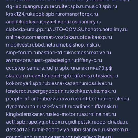
dg-lab.ru
angrup.ru
recruiter.spb.ru
music8.spb.ru
krsk124.ru
kubok.spb.ru
romanofforex.ru
analitikaplus.ru
spyonline.ru
zosikamery.ru
sloboda-ural.pp.ru
AUTO-COM.SU
hohota.net
alimy.ru
online-z.com
aromat-vostoka.ru
otdelkaexp.ru
mobilvest.ru
bbd.net.ru
mebelshop.msk.ru
smp-forum.ru
bastion-td.ru
kosmoscreative.ru
avrmotors.ru
art-galadesign.ru
tiffany-c.ru
ecostep-samara.ru
d-p.spb.ru
галактика73.рф
sko.com.ru
davitamebel-spb.ru
fotsis.ru
tesiaes.ru
kokoroyari.spb.ru
blesna-kazan.ru
mossilver.ru
lenderoq.ru
sergeydobrin.ru
tochkazvuka.msk.ru
people-of-art.ru
bezzubova.ru
clubtibet.ru
orior-aks.ru
dynamoauto.ru
szk-favorit.ru
carlines.ru
flatnsk.ru
kingbolenskaner.ru
alex-motor.ru
astroline.net.ru
act1.spb.ru
polyglot.com.ru
gidlipetsk.ru
ooo-driada.ru
detsad125.ru
mir-zdoroviya.ru
bruslanovo.ru
siterem.ru
council.spb.ru
лодкипатриот.рф
kafekolizey.ru