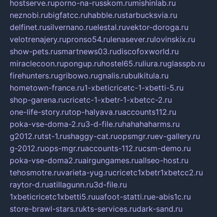
hostserve.ru
porno-na-russkom.ru
mishinlab.ru
neznobi.ru
bigfatcc.ru
habble.ru
starbucksvia.ru
delfinet.ru
silvernano.ru
elestal.ru
vektor-doroga.ru
velotrenajery.ru
pronso54.ru
lenasever.ru
lovinskix.ru
show-pets.ru
smartnews03.ru
discofoxworld.ru
miraclecoon.ru
pongup.ru
hostel65.ru
liura.ru
glasspb.ru
firehunters.ru
gribowo.ru
gnalis.ru
bulkitula.ru
hometown-france.ru
1-xbeticricetc-1-xbetti-5.ru
shop-garena.ru
cricetc-1-xbetr-1-xbetcc-2.ru
one-life-story.ru
top-halyava.ru
accounts112.ru
poka-vse-doma-2.ru
3-d-file.ru
hahahaharms.ru
g2012.ru
tst-1.ru
shaggy-cat.ru
opsmgr.ru
ev-gallery.ru
g-2012.ru
ops-mgr.ru
accounts-112.ru
csm-demo.ru
poka-vse-doma2.ru
airgungames.ru
allseo-host.ru
tehosmotre.ru
varieta-yug.ru
cricetc1xbetr1xbetcc2.ru
raytor-d.ru
atillagunn.ru
3d-file.ru
1xbeticricetc1xbetti5.ru
uafoot-statti.ru
e-abis1c.ru
store-brawl-stars.ru
kts-services.ru
dark-sand.ru