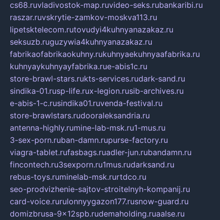
cs68.ru
vladivostok-map.ru
video-seks.ru
bankaribi.ru
raszar.ru
vskrytie-zamkov-moskva113.ru
lipetsktelecom.ru
tovudyi4kuhnyanazakaz.ru
seksuzb.ru
guzywia4kuhnyanazakaz.ru
fabrikaofabrikaokuhny.ru
kuhnyaekuhnyaafabrika.ru
kuhnyaykuhnyayfabrika.ru
e-abis1c.ru
store-brawl-stars.ru
kts-services.ru
dark-sand.ru
sindika-01.ru
sp-life.ru
x-legion.ru
sib-archives.ru
e-abis-1-c.ru
sindika01.ru
venda-festival.ru
store-brawlstars.ru
dooraleksandria.ru
antenna-highly.ru
mine-lab-msk.ru
1-mus.ru
3-sex-porn.ru
ban-damn.ru
purse-factory.ru
viagra-tablet.ru
fasbags.ru
adler-jun.ru
bandamn.ru
fincontech.ru
3sexporn.ru
1mus.ru
darksand.ru
rebus-toys.ru
minelab-msk.ru
rtdco.ru
seo-prodvizhenie-sajtov-stroitelnyh-kompanij.ru
card-voice.ru
rulonnyygazon177.ru
snow-guard.ru
domizbrusa-9x12spb.ru
demaholding.ru
aalse.ru