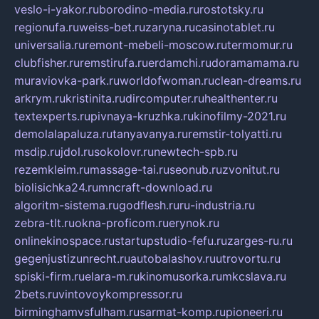
veslo-i-yakor.ru
borodino-media.ru
rostotsky.ru
regionufa.ru
weiss-bet.ru
zaryna.ru
casinotablet.ru
universalia.ru
remont-mebeli-moscow.ru
termomur.ru
clubfisher.ru
remstirufa.ru
erdamchi.ru
doramamama.ru
muraviovka-park.ru
worldofwoman.ru
clean-dreams.ru
arkrym.ru
kristinita.ru
dircomputer.ru
healthenter.ru
textexperts.ru
pivnaya-kruzhka.ru
kinofilmy-2021.ru
demolalapaluza.ru
tanyavanya.ru
remstir-tolyatti.ru
msdip.ru
jdol.ru
sokolovr.ru
newtech-spb.ru
rezemkleim.ru
massage-tai.ru
seonub.ru
zvonitut.ru
biolisichka24.ru
mncraft-download.ru
algoritm-sistema.ru
godflesh.ru
ru-industria.ru
zebra-tlt.ru
okna-proficom.ru
erynok.ru
onlinekinospace.ru
startupstudio-fefu.ru
zarges-ru.ru
gegenjustizunrecht.ru
autobalashov.ru
utrovortu.ru
spiski-firm.ru
elara-m.ru
kinomusorka.ru
mkcslava.ru
2bets.ru
vintovoykompressor.ru
birminghamvsfulham.ru
sarmat-komp.ru
pioneeri.ru