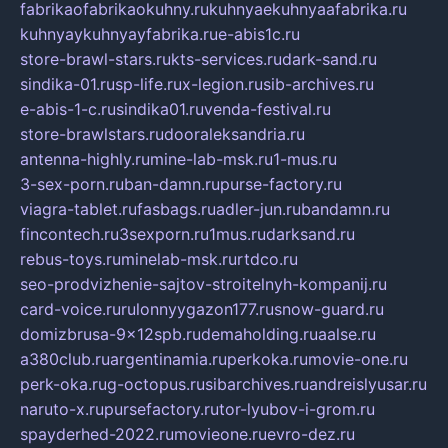
fabrikaofabrikaokuhny.ru
kuhnyaekuhnyaafabrika.ru
kuhnyaykuhnyayfabrika.ru
e-abis1c.ru
store-brawl-stars.ru
kts-services.ru
dark-sand.ru
sindika-01.ru
sp-life.ru
x-legion.ru
sib-archives.ru
e-abis-1-c.ru
sindika01.ru
venda-festival.ru
store-brawlstars.ru
dooraleksandria.ru
antenna-highly.ru
mine-lab-msk.ru
1-mus.ru
3-sex-porn.ru
ban-damn.ru
purse-factory.ru
viagra-tablet.ru
fasbags.ru
adler-jun.ru
bandamn.ru
fincontech.ru
3sexporn.ru
1mus.ru
darksand.ru
rebus-toys.ru
minelab-msk.ru
rtdco.ru
seo-prodvizhenie-sajtov-stroitelnyh-kompanij.ru
card-voice.ru
rulonnyygazon177.ru
snow-guard.ru
domizbrusa-9x12spb.ru
demaholding.ru
aalse.ru
a380club.ru
argentinamia.ru
perkoka.ru
movie-one.ru
perk-oka.ru
g-octopus.ru
sibarchives.ru
andreislyusar.ru
naruto-x.ru
pursefactory.ru
tor-lyubov-i-grom.ru
spayderhed-2022.ru
movieone.ru
evro-dez.ru