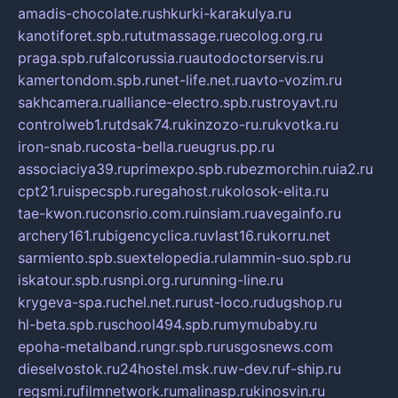
amadis-chocolate.ru
shkurki-karakulya.ru
kanotiforet.spb.ru
tutmassage.ru
ecolog.org.ru
praga.spb.ru
falcorussia.ru
autodoctorservis.ru
kamertondom.spb.ru
net-life.net.ru
avto-vozim.ru
sakhcamera.ru
alliance-electro.spb.ru
stroyavt.ru
controlweb1.ru
tdsak74.ru
kinzozo-ru.ru
kvotka.ru
iron-snab.ru
costa-bella.ru
eugrus.pp.ru
associaciya39.ru
primexpo.spb.ru
bezmorchin.ru
ia2.ru
cpt21.ru
ispecspb.ru
regahost.ru
kolosok-elita.ru
tae-kwon.ru
consrio.com.ru
insiam.ru
avegainfo.ru
archery161.ru
bigencyclica.ru
vlast16.ru
korru.net
sarmiento.spb.su
extelopedia.ru
lammin-suo.spb.ru
iskatour.spb.ru
snpi.org.ru
running-line.ru
krygeva-spa.ru
chel.net.ru
rust-loco.ru
dugshop.ru
hl-beta.spb.ru
school494.spb.ru
mymubaby.ru
epoha-metalband.ru
ngr.spb.ru
rusgosnews.com
dieselvostok.ru
24hostel.msk.ru
w-dev.ru
f-ship.ru
regsmi.ru
filmnetwork.ru
malinasp.ru
kinosvin.ru