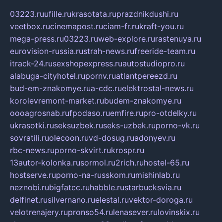
03223.ru
ufille.ru
krasotata.ru
prazdnikdushi.ru
veetbox.ru
cinemapost.ru
ciam-fr.ru
kraft-you.ru
mega-press.ru
03223.ru
web-explore.ru
rastenuya.ru
eurovision-russia.ru
strah-news.ru
freeride-team.ru
itrack-24.ru
sexshopexpress.ru
autostudiopro.ru
alabuga-cityhotel.ru
pornv.ru
atlantpereezd.ru
bud-em-znakomye.ru
a-cdc.ru
elektrostal-news.ru
korolevremont-market.ru
budem-znakomye.ru
oooagrosnab.ru
fpodaso.ru
emfire.ru
pro-otdelky.ru
ukrasotki.ru
seksuzbek.ru
seks-uzbek.ru
porno-vk.ru
sovratili.ru
olecoon.ru
vd-dosug.ru
adonyev.ru
rbc-news.ru
porno-skvirt.ru
krospr.ru
13autor-kolonka.ru
sormol.ru
2rich.ru
hostel-65.ru
hostserve.ru
porno-na-russkom.ru
mishinlab.ru
neznobi.ru
bigfatcc.ru
habble.ru
starbucksvia.ru
delfinet.ru
silvernano.ru
elestal.ru
vektor-doroga.ru
velotrenajery.ru
pronso54.ru
lenasever.ru
lovinskix.ru