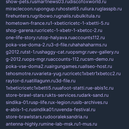
show-pets.ru
smartnews03.ru
discofoxworld.ru
miraclecoon.ru
pongup.ru
hostel65.ru
liura.ru
glasspb.ru
firehunters.ru
gribowo.ru
gnalis.ru
bulkitula.ru
hometown-france.ru
1-xbeticricetc-1-xbetti-5.ru
shop-garena.ru
cricetc-1-xbetr-1-xbetcc-2.ru
one-life-story.ru
top-halyava.ru
accounts112.ru
poka-vse-doma-2.ru
3-d-file.ru
hahahaharms.ru
g2012.ru
tst-1.ru
shaggy-cat.ru
opsmgr.ru
ev-gallery.ru
g-2012.ru
ops-mgr.ru
accounts-112.ru
csm-demo.ru
poka-vse-doma2.ru
airgungames.ru
allseo-host.ru
tehosmotre.ru
varieta-yug.ru
cricetc1xbetr1xbetcc2.ru
raytor-d.ru
atillagunn.ru
3d-file.ru
1xbeticricetc1xbetti5.ru
uafoot-statti.ru
e-abis1c.ru
store-brawl-stars.ru
kts-services.ru
dark-sand.ru
sindika-01.ru
sp-life.ru
x-legion.ru
sib-archives.ru
e-abis-1-c.ru
sindika01.ru
venda-festival.ru
store-brawlstars.ru
dooraleksandria.ru
antenna-highly.ru
mine-lab-msk.ru
1-mus.ru