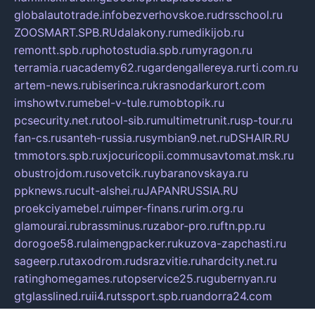
globalautotrade.info
bezverhovskoe.ru
drsschool.ru
ZOOSMART.SPB.RU
dalakony.ru
medikijob.ru
remontt.spb.ru
photostudia.spb.ru
myragon.ru
terramia.ru
academy62.ru
gardengallereya.ru
rti.com.ru
artem-news.ru
biserinca.ru
krasnodarkurort.com
imshowtv.ru
mebel-v-tule.ru
mobtopik.ru
pcsecurity.net.ru
tool-sib.ru
multimetrunit.ru
sp-tour.ru
fan-cs.ru
santeh-russia.ru
symbian9.net.ru
DSHAIR.RU
tmmotors.spb.ru
xjocuricopii.com
musavtomat.msk.ru
obustrojdom.ru
sovetcik.ru
ybaranovskaya.ru
ppknews.ru
cult-alshei.ru
JAPANRUSSIA.RU
proekciyamebel.ru
imper-finans.ru
rim.org.ru
glamourai.ru
brassminus.ru
zabor-pro.ru
ftn.pp.ru
dorogoe58.ru
laimengpacker.ru
kuzova-zapchasti.ru
sageerp.ru
taxodrom.ru
dsrazvitie.ru
hardcity.net.ru
ratinghomegames.ru
topservice25.ru
gubernyan.ru
gtglasslined.ru
ii4.ru
tssport.spb.ru
andorra24.com
blackwallstreet.ru
oboimos.ru
optim-doors.com.ru