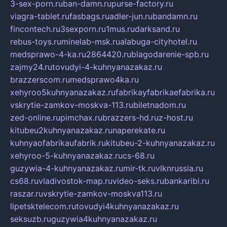
3-sex-porn.ru
ban-damn.ru
purse-factory.ru
viagra-tablet.ru
fasbags.ru
adler-jun.ru
bandamn.ru
fincontech.ru
3sexporn.ru
1mus.ru
darksand.ru
rebus-toys.ru
minelab-msk.ru
alabuga-cityhotel.ru
medsprawo-4-ka.ru
2864420.ru
blagodarenie-spb.ru
zajmy24.ru
tovudyi-4-kuhnyanazakaz.ru
brazzerscom.ru
medsprawo4ka.ru
xehyroo5kuhnyanazakaz.ru
fabrikayfabrikaefabrika.ru
vskrytie-zamkov-moskva-113.ru
biletnadom.ru
zed-online.ru
pimchax.ru
brazzers-hd.ru
z-host.ru
kitubeu2kuhnyanazakaz.ru
naperekate.ru
kuhnyaofabrikaufabrik.ru
kitubeu-2-kuhnyanazakaz.ru
xehyroo-5-kuhnyanazakaz.ru
cs-68.ru
guzywia-4-kuhnyanazakaz.ru
mir-tk.ru
vlknrussia.ru
cs68.ru
vladivostok-map.ru
video-seks.ru
bankaribi.ru
raszar.ru
vskrytie-zamkov-moskva113.ru
lipetsktelecom.ru
tovudyi4kuhnyanazakaz.ru
seksuzb.ru
guzywia4kuhnyanazakaz.ru