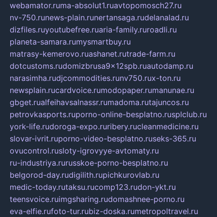
webamator.ru
ma-absolut1.ru
avtopomosch27.ru
nv-750.ru
news-plain.ru
nertansaga.ru
delanalad.ru
dizfiles.ru
youtubefree.ru
aria-family.ru
roadli.ru
planeta-samara.ru
mysmartbuy.ru
matrasy-kemerovo.ru
ashanet.ru
trade-farm.ru
dotcustoms.ru
domizbrusa9x12spb.ru
autodamp.ru
narasimha.ru
djcommodities.ru
nv750.ru
x-ton.ru
newsplain.ru
cardvoice.ru
modopaper.ru
manunae.ru
gbget.ru
alfeihavsalnassr.ru
madoma.ru
tajuncos.ru
petrovkasports.ru
porno-online-besplatno.ru
splclub.ru
york-life.ru
doroga-expo.ru
ribery.ru
cleanmedicine.ru
slovar-ivrit.ru
porno-video-besplatno.ru
seks-365.ru
ovucontrol.ru
sloty-igrovyye-avtomaty.ru
ru-industriya.ru
russkoe-porno-besplatno.ru
belgorod-day.ru
digilith.ru
pichkurovlab.ru
medic-today.ru
taksu.ru
comp123.ru
don-ykt.ru
teensvoice.ru
imgsharing.ru
domashnee-porno.ru
eva-elfie.ru
foto-tur.ru
biz-doska.ru
metropoltravel.ru