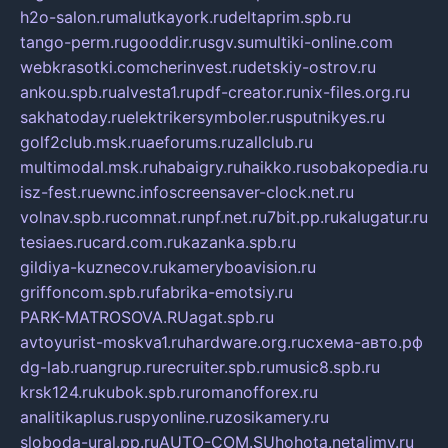
h2o-salon.ru
malutkayork.ru
deltaprim.spb.ru
tango-perm.ru
gooddir.ru
sgv.su
multiki-online.com
webkrasotki.com
cherinvest.ru
detskiy-ostrov.ru
ankou.spb.ru
alvesta1.ru
pdf-creator.ru
nix-files.org.ru
sakhatoday.ru
elektrikersymboler.ru
sputnikyes.ru
golf2club.msk.ru
aeforums.ru
zallclub.ru
multimodal.msk.ru
habaigry.ru
haikko.ru
sobakopedia.ru
isz-fest.ru
ewnc.info
screensaver-clock.net.ru
volnav.spb.ru
comnat.ru
npf.net.ru
7bit.pp.ru
kalugatur.ru
tesiaes.ru
card.com.ru
kazanka.spb.ru
gildiya-kuznecov.ru
kameryboavision.ru
griffoncom.spb.ru
fabrika-emotsiy.ru
PARK-MATROSOVA.RU
agat.spb.ru
avtoyurist-moskva1.ru
hardware.org.ru
схема-авто.рф
dg-lab.ru
angrup.ru
recruiter.spb.ru
music8.spb.ru
krsk124.ru
kubok.spb.ru
romanofforex.ru
analitikaplus.ru
spyonline.ru
zosikamery.ru
sloboda-ural.pp.ru
AUTO-COM.SU
hohota.net
alimy.ru