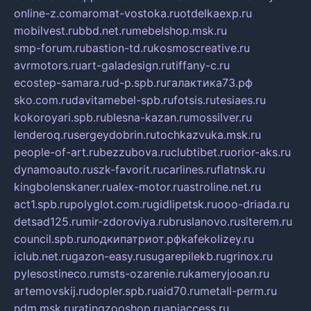
online-z.com
aromat-vostoka.ru
otdelkaexp.ru
mobilvest.ru
bbd.net.ru
mebelshop.msk.ru
smp-forum.ru
bastion-td.ru
kosmoscreative.ru
avrmotors.ru
art-galadesign.ru
tiffany-c.ru
ecostep-samara.ru
d-p.spb.ru
галактика73.рф
sko.com.ru
davitamebel-spb.ru
fotsis.ru
tesiaes.ru
kokoroyari.spb.ru
blesna-kazan.ru
mossilver.ru
lenderoq.ru
sergeydobrin.ru
tochkazvuka.msk.ru
people-of-art.ru
bezzubova.ru
clubtibet.ru
orior-aks.ru
dynamoauto.ru
szk-favorit.ru
carlines.ru
flatnsk.ru
kingbolenskaner.ru
alex-motor.ru
astroline.net.ru
act1.spb.ru
polyglot.com.ru
gidlipetsk.ru
ooo-driada.ru
detsad125.ru
mir-zdoroviya.ru
bruslanovo.ru
siterem.ru
council.spb.ru
лодкипатриот.рф
kafekolizey.ru
iclub.net.ru
gazon-easy.ru
sugarepilekb.ru
grinox.ru
pylesostineco.ru
msts-ozarenie.ru
kameryjooan.ru
artemovskij.ru
dopler.spb.ru
aid70.ru
metall-perm.ru
ndm.msk.ru
ratingzooshop.ru
apiaccess.ru