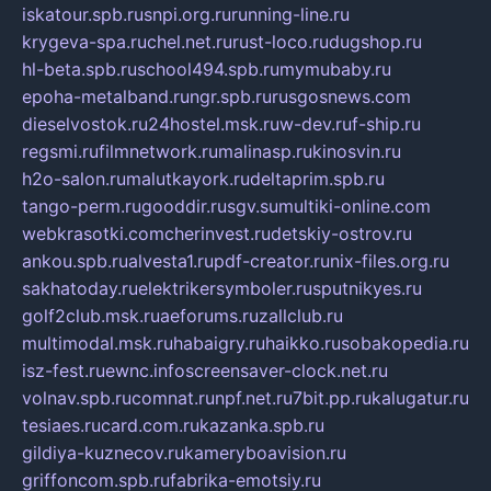
iskatour.spb.ru
snpi.org.ru
running-line.ru
krygeva-spa.ru
chel.net.ru
rust-loco.ru
dugshop.ru
hl-beta.spb.ru
school494.spb.ru
mymubaby.ru
epoha-metalband.ru
ngr.spb.ru
rusgosnews.com
dieselvostok.ru
24hostel.msk.ru
w-dev.ru
f-ship.ru
regsmi.ru
filmnetwork.ru
malinasp.ru
kinosvin.ru
h2o-salon.ru
malutkayork.ru
deltaprim.spb.ru
tango-perm.ru
gooddir.ru
sgv.su
multiki-online.com
webkrasotki.com
cherinvest.ru
detskiy-ostrov.ru
ankou.spb.ru
alvesta1.ru
pdf-creator.ru
nix-files.org.ru
sakhatoday.ru
elektrikersymboler.ru
sputnikyes.ru
golf2club.msk.ru
aeforums.ru
zallclub.ru
multimodal.msk.ru
habaigry.ru
haikko.ru
sobakopedia.ru
isz-fest.ru
ewnc.info
screensaver-clock.net.ru
volnav.spb.ru
comnat.ru
npf.net.ru
7bit.pp.ru
kalugatur.ru
tesiaes.ru
card.com.ru
kazanka.spb.ru
gildiya-kuznecov.ru
kameryboavision.ru
griffoncom.spb.ru
fabrika-emotsiy.ru