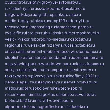
ovucontrol.ru
sloty-igrovyye-avtomaty.ru
ru-industriya.ru
russkoe-porno-besplatno.ru
belgorod-day.ru
digilith.ru
pichkurovlab.ru
medic-today.ru
taksu.ru
comp123.ru
don-ykt.ru
teensvoice.ru
imgsharing.ru
domashnee-porno.ru
eva-elfie.ru
foto-tur.ru
biz-doska.ru
metropoltravel.ru
veslo-i-yakor.ru
borodino-media.ru
rostotsky.ru
regionufa.ru
weiss-bet.ru
zaryna.ru
casinotablet.ru
universalia.ru
remont-mebeli-moscow.ru
termomur.ru
clubfisher.ru
remstirufa.ru
erdamchi.ru
doramamama.ru
muraviovka-park.ru
worldofwoman.ru
clean-dreams.ru
arkrym.ru
kristinita.ru
dircomputer.ru
healthenter.ru
textexperts.ru
pivnaya-kruzhka.ru
kinofilmy-2021.ru
demolalapaluza.ru
tanyavanya.ru
remstir-tolyatti.ru
msdip.ru
jdol.ru
sokolovr.ru
newtech-spb.ru
rezemkleim.ru
massage-tai.ru
seonub.ru
zvonitut.ru
biolisichka24.ru
mncraft-download.ru
algoritm-sistema.ru
godflesh.ru
ru-industria.ru