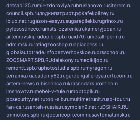
detsad125.ru
mir-zdoroviya.ru
bruslanovo.ru
siterem.ru
council.spb.ru
лодкипатриот.рф
kafekolizey.ru
iclub.net.ru
gazon-easy.ru
sugarepilekb.ru
grinox.ru
pylesostineco.ru
msts-ozarenie.ru
kameryjooan.ru
artemovskij.ru
dopler.spb.ru
aid70.ru
metall-perm.ru
ndm.msk.ru
ratingzooshop.ru
apiaccess.ru
globalautotrade.info
bezverhovskoe.ru
drsschool.ru
ZOOSMART.SPB.RU
dalakony.ru
medikijob.ru
remontt.spb.ru
photostudia.spb.ru
myragon.ru
terramia.ru
academy62.ru
gardengallereya.ru
rti.com.ru
artem-news.ru
biserinca.ru
krasnodarkurort.com
imshowtv.ru
mebel-v-tule.ru
mobtopik.ru
pcsecurity.net.ru
tool-sib.ru
multimetrunit.ru
sp-tour.ru
fan-cs.ru
santeh-russia.ru
symbian9.net.ru
DSHAIR.RU
tmmotors.spb.ru
xjocuricopii.com
musavtomat.msk.ru
obustrojdom.ru
sovetcik.ru
ybaranovskaya.ru
ppknews.ru
cult-alshei.ru
JAPANRUSSIA.RU
proekciyamebel.ru
imper-finans.ru
rim.org.ru