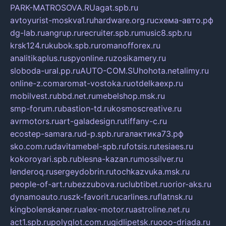
PARK-MATROSOVA.RU
agat.spb.ru
avtoyurist-moskva1.ru
hardware.org.ru
схема-авто.рф
dg-lab.ru
angrup.ru
recruiter.spb.ru
music8.spb.ru
krsk124.ru
kubok.spb.ru
romanofforex.ru
analitikaplus.ru
spyonline.ru
zosikamery.ru
sloboda-ural.pp.ru
AUTO-COM.SU
hohota.net
alimy.ru
online-z.com
aromat-vostoka.ru
otdelkaexp.ru
mobilvest.ru
bbd.net.ru
mebelshop.msk.ru
smp-forum.ru
bastion-td.ru
kosmoscreative.ru
avrmotors.ru
art-galadesign.ru
tiffany-c.ru
ecostep-samara.ru
d-p.spb.ru
галактика73.рф
sko.com.ru
davitamebel-spb.ru
fotsis.ru
tesiaes.ru
kokoroyari.spb.ru
blesna-kazan.ru
mossilver.ru
lenderoq.ru
sergeydobrin.ru
tochkazvuka.msk.ru
people-of-art.ru
bezzubova.ru
clubtibet.ru
orior-aks.ru
dynamoauto.ru
szk-favorit.ru
carlines.ru
flatnsk.ru
kingbolenskaner.ru
alex-motor.ru
astroline.net.ru
act1.spb.ru
polyglot.com.ru
gidlipetsk.ru
ooo-driada.ru