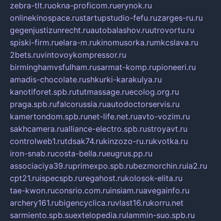
zebra-tlt.ru
okna-proficom.ru
erynok.ru
onlinekinospace.ru
startupstudio-fefu.ru
zarges-ru.ru
gegenjustizunrecht.ru
autobalashov.ru
utrovortu.ru
spiski-firm.ru
elara-m.ru
kinomusorka.ru
mkcslava.ru
2bets.ru
vintovoykompressor.ru
birminghamvsfulham.ru
sarmat-komp.ru
pioneeri.ru
amadis-chocolate.ru
shkurki-karakulya.ru
kanotiforet.spb.ru
tutmassage.ru
ecolog.org.ru
praga.spb.ru
falcorussia.ru
autodoctorservis.ru
kamertondom.spb.ru
net-life.net.ru
avto-vozim.ru
sakhcamera.ru
alliance-electro.spb.ru
stroyavt.ru
controlweb1.ru
tdsak74.ru
kinzozo-ru.ru
kvotka.ru
iron-snab.ru
costa-bella.ru
eugrus.pp.ru
associaciya39.ru
primexpo.spb.ru
bezmorchin.ru
ia2.ru
cpt21.ru
ispecspb.ru
regahost.ru
kolosok-elita.ru
tae-kwon.ru
consrio.com.ru
insiam.ru
avegainfo.ru
archery161.ru
bigencyclica.ru
vlast16.ru
korru.net
sarmiento.spb.su
extelopedia.ru
lammin-suo.spb.ru