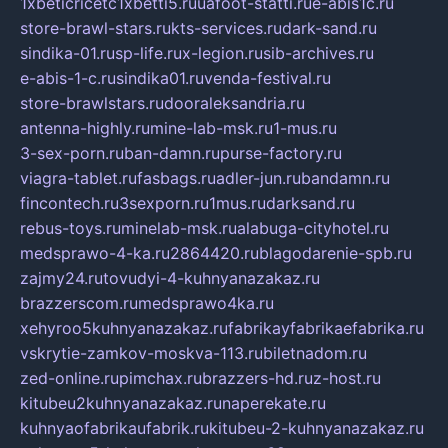
1xbeticricetc1xbetti5.ru
uafoot-statti.ru
e-abis1c.ru
store-brawl-stars.ru
kts-services.ru
dark-sand.ru
sindika-01.ru
sp-life.ru
x-legion.ru
sib-archives.ru
e-abis-1-c.ru
sindika01.ru
venda-festival.ru
store-brawlstars.ru
dooraleksandria.ru
antenna-highly.ru
mine-lab-msk.ru
1-mus.ru
3-sex-porn.ru
ban-damn.ru
purse-factory.ru
viagra-tablet.ru
fasbags.ru
adler-jun.ru
bandamn.ru
fincontech.ru
3sexporn.ru
1mus.ru
darksand.ru
rebus-toys.ru
minelab-msk.ru
alabuga-cityhotel.ru
medsprawo-4-ka.ru
2864420.ru
blagodarenie-spb.ru
zajmy24.ru
tovudyi-4-kuhnyanazakaz.ru
brazzerscom.ru
medsprawo4ka.ru
xehyroo5kuhnyanazakaz.ru
fabrikayfabrikaefabrika.ru
vskrytie-zamkov-moskva-113.ru
biletnadom.ru
zed-online.ru
pimchax.ru
brazzers-hd.ru
z-host.ru
kitubeu2kuhnyanazakaz.ru
naperekate.ru
kuhnyaofabrikaufabrik.ru
kitubeu-2-kuhnyanazakaz.ru