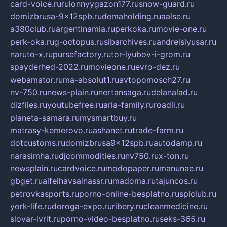
card-voice.ru
rulonnyygazon177.ru
snow-guard.ru
domizbrusa-9x12spb.ru
demaholding.ru
aalse.ru
a380club.ru
argentinamia.ru
perkoka.ru
movie-one.ru
perk-oka.ru
g-octopus.ru
sibarchives.ru
andreislyusar.ru
naruto-x.ru
pursefactory.ru
tor-lyubov-i-grom.ru
spayderhed-2022.ru
movieone.ru
evro-dez.ru
webamator.ru
ma-absolut1.ru
avtopomosch27.ru
nv-750.ru
news-plain.ru
nertansaga.ru
delanalad.ru
dizfiles.ru
youtubefree.ru
aria-family.ru
roadli.ru
planeta-samara.ru
mysmartbuy.ru
matrasy-kemerovo.ru
ashanet.ru
trade-farm.ru
dotcustoms.ru
domizbrusa9x12spb.ru
autodamp.ru
narasimha.ru
djcommodities.ru
nv750.ru
x-ton.ru
newsplain.ru
cardvoice.ru
modopaper.ru
manunae.ru
gbget.ru
alfeihavsalnassr.ru
madoma.ru
tajuncos.ru
petrovkasports.ru
porno-online-besplatno.ru
splclub.ru
york-life.ru
doroga-expo.ru
ribery.ru
cleanmedicine.ru
slovar-ivrit.ru
porno-video-besplatno.ru
seks-365.ru