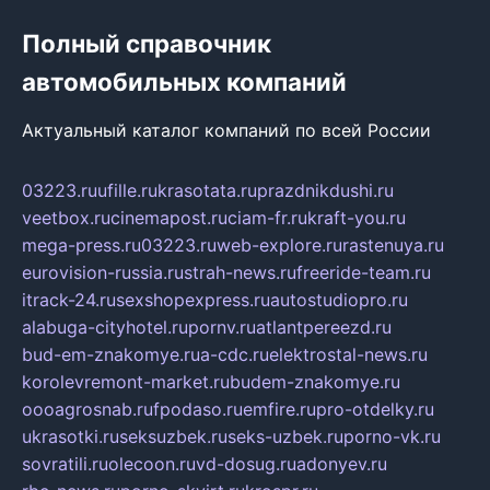
Полный справочник
автомобильных компаний
Актуальный каталог компаний по всей России
03223.ru
ufille.ru
krasotata.ru
prazdnikdushi.ru
veetbox.ru
cinemapost.ru
ciam-fr.ru
kraft-you.ru
mega-press.ru
03223.ru
web-explore.ru
rastenuya.ru
eurovision-russia.ru
strah-news.ru
freeride-team.ru
itrack-24.ru
sexshopexpress.ru
autostudiopro.ru
alabuga-cityhotel.ru
pornv.ru
atlantpereezd.ru
bud-em-znakomye.ru
a-cdc.ru
elektrostal-news.ru
korolevremont-market.ru
budem-znakomye.ru
oooagrosnab.ru
fpodaso.ru
emfire.ru
pro-otdelky.ru
ukrasotki.ru
seksuzbek.ru
seks-uzbek.ru
porno-vk.ru
sovratili.ru
olecoon.ru
vd-dosug.ru
adonyev.ru