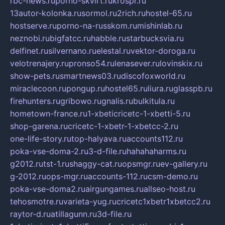
rbc-news.ru
porno-skvirt.ru
krospr.ru
13autor-kolonka.ru
sormol.ru
2rich.ru
hostel-65.ru
hostserve.ru
porno-na-russkom.ru
mishinlab.ru
neznobi.ru
bigfatcc.ru
habble.ru
starbucksvia.ru
delfinet.ru
silvernano.ru
elestal.ru
vektor-doroga.ru
velotrenajery.ru
pronso54.ru
lenasever.ru
lovinskix.ru
show-pets.ru
smartnews03.ru
discofoxworld.ru
miraclecoon.ru
pongup.ru
hostel65.ru
liura.ru
glasspb.ru
firehunters.ru
gribowo.ru
gnalis.ru
bulkitula.ru
hometown-france.ru
1-xbeticricetc-1-xbetti-5.ru
shop-garena.ru
cricetc-1-xbetr-1-xbetcc-2.ru
one-life-story.ru
top-halyava.ru
accounts112.ru
poka-vse-doma-2.ru
3-d-file.ru
hahahaharms.ru
g2012.ru
tst-1.ru
shaggy-cat.ru
opsmgr.ru
ev-gallery.ru
g-2012.ru
ops-mgr.ru
accounts-112.ru
csm-demo.ru
poka-vse-doma2.ru
airgungames.ru
allseo-host.ru
tehosmotre.ru
varieta-yug.ru
cricetc1xbetr1xbetcc2.ru
raytor-d.ru
atillagunn.ru
3d-file.ru