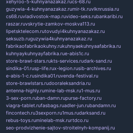
xehyroo-5-kuhnyanazakaz.ru
cs-68.ru
guzywia-4-kuhnyanazakaz.ru
mir-tk.ru
vlknrussia.ru
cs68.ru
vladivostok-map.ru
video-seks.ru
bankaribi.ru
raszar.ru
vskrytie-zamkov-moskva113.ru
lipetsktelecom.ru
tovudyi4kuhnyanazakaz.ru
seksuzb.ru
guzywia4kuhnyanazakaz.ru
fabrikaofabrikaokuhny.ru
kuhnyaekuhnyaafabrika.ru
kuhnyaykuhnyayfabrika.ru
e-abis1c.ru
store-brawl-stars.ru
kts-services.ru
dark-sand.ru
sindika-01.ru
sp-life.ru
x-legion.ru
sib-archives.ru
e-abis-1-c.ru
sindika01.ru
venda-festival.ru
store-brawlstars.ru
dooraleksandria.ru
antenna-highly.ru
mine-lab-msk.ru
1-mus.ru
3-sex-porn.ru
ban-damn.ru
purse-factory.ru
viagra-tablet.ru
fasbags.ru
adler-jun.ru
bandamn.ru
fincontech.ru
3sexporn.ru
1mus.ru
darksand.ru
rebus-toys.ru
minelab-msk.ru
rtdco.ru
seo-prodvizhenie-sajtov-stroitelnyh-kompanij.ru