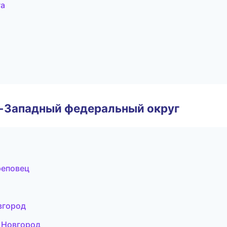
га
о-Западный федеральный округ
реповец
вгород
й Новгород