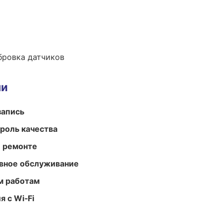
ибровка датчиков
ми
запись
роль качества
и ремонте
вное обслуживание
м работам
 с Wi‑Fi