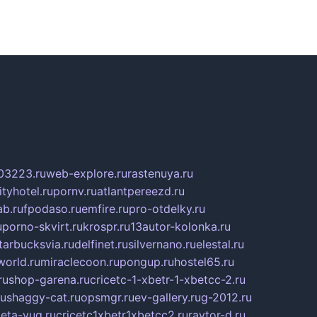
03223.ru
web-explore.ru
rastenuya.ru
tyhotel.ru
pornv.ru
atlantpereezd.ru
b.ru
fpodaso.ru
emfire.ru
pro-otdelky.ru
u
porno-skvirt.ru
krospr.ru
13autor-kolonka.ru
tarbucksvia.ru
delfinet.ru
silvernano.ru
elestal.ru
world.ru
miraclecoon.ru
pongup.ru
hostel65.ru
ru
shop-garena.ru
cricetc-1-xbetr-1-xbetcc-2.ru
ru
shaggy-cat.ru
opsmgr.ru
ev-gallery.ru
g-2012.ru
ieta-yug.ru
cricetc1xbetr1xbetcc2.ru
raytor-d.ru