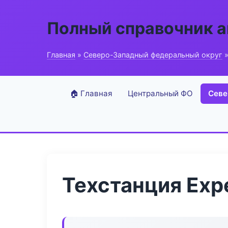
Полный справочник 
Главная
»
Северо-Западный федеральный округ
»
🏠 Главная
Центральный ФО
Севе
Техстанция Exp