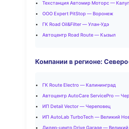
Техстанция Автомир Моторс — Калу
ООО Expert PitStop — Воронеж
ГК Road Oil&Filter — Улан-Удэ
Автоцентр Road Route — Кызыл
Компании в регионе: Север
ГК Route Electro — Калининград
Автоцентр AutoCare ServicePro — Че
ИП Detail Vector — Череповец
ИП AutoLab TurboTech — Великий Но
Дилер-центр Drive Garage — Велики