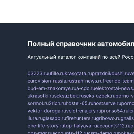
Полный справочник автомоби
Актуальный каталог компаний по всей Рос
03223.ru
ufille.ru
krasotata.ru
prazdnikdushi.ru
v
eurovision-russia.ru
strah-news.ru
freeride-team
bud-em-znakomye.ru
a-cdc.ru
elektrostal-news.
ukrasotki.ru
seksuzbek.ru
seks-uzbek.ru
porno-v
sormol.ru
2rich.ru
hostel-65.ru
hostserve.ru
porno
vektor-doroga.ru
velotrenajery.ru
pronso54.ru
le
liura.ru
glasspb.ru
firehunters.ru
gribowo.ru
gnalis
one-life-story.ru
top-halyava.ru
accounts112.ru
p
ops-mgr.ru
accounts-112.ru
csm-demo.ru
poka-v