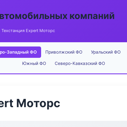
автомобильных компаний
 Техстанция Expert Моторс
ро-Западный ФО
Приволжский ФО
Уральский ФО
Южный ФО
Северо-Кавказский ФО
ert Моторс