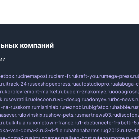
льных компаний
сии
eetbox.ru
cinemapost.ru
ciam-fr.ru
kraft-you.ru
mega-press.ru
.ru
itrack-24.ru
sexshopexpress.ru
autostudiopro.ru
alabuga-ci
ru
korolevremont-market.ru
budem-znakomye.ru
oooagrosna
k.ru
sovratili.ru
olecoon.ru
vd-dosug.ru
adonyev.ru
rbc-news.r
-na-russkom.ru
mishinlab.ru
neznobi.ru
bigfatcc.ru
habble.ru
s
nasever.ru
lovinskix.ru
show-pets.ru
smartnews03.ru
discofox
.ru
bulkitula.ru
hometown-france.ru
1-xbeticricetc-1-xbetti-5.
oka-vse-doma-2.ru
3-d-file.ru
hahahaharms.ru
g2012.ru
tst-1.
se-doma2.ru
airgungames.ru
allseo-host.ru
tehosmotre.ru
var