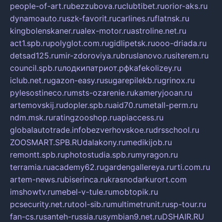
people-of-art.ru
bezzubova.ru
clubtibet.ru
orior-aks.ru
dynamoauto.ru
szk-favorit.ru
carlines.ru
flatnsk.ru
kingbolenskaner.ru
alex-motor.ru
astroline.net.ru
act1.spb.ru
polyglot.com.ru
gidlipetsk.ru
ooo-driada.ru
detsad125.ru
mir-zdoroviya.ru
bruslanovo.ru
siterem.ru
council.spb.ru
лодкипатриот.рф
kafekolizey.ru
iclub.net.ru
gazon-easy.ru
sugarepilekb.ru
grinox.ru
pylesostineco.ru
msts-ozarenie.ru
kameryjooan.ru
artemovskij.ru
dopler.spb.ru
aid70.ru
metall-perm.ru
ndm.msk.ru
ratingzooshop.ru
apiaccess.ru
globalautotrade.info
bezverhovskoe.ru
drsschool.ru
ZOOSMART.SPB.RU
dalakony.ru
medikijob.ru
remontt.spb.ru
photostudia.spb.ru
myragon.ru
terramia.ru
academy62.ru
gardengallereya.ru
rti.com.ru
artem-news.ru
biserinca.ru
krasnodarkurort.com
imshowtv.ru
mebel-v-tule.ru
mobtopik.ru
pcsecurity.net.ru
tool-sib.ru
multimetrunit.ru
sp-tour.ru
fan-cs.ru
santeh-russia.ru
symbian9.net.ru
DSHAIR.RU