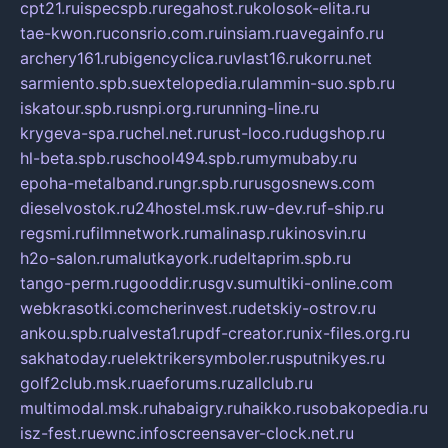
cpt21.ru
ispecspb.ru
regahost.ru
kolosok-elita.ru
tae-kwon.ru
consrio.com.ru
insiam.ru
avegainfo.ru
archery161.ru
bigencyclica.ru
vlast16.ru
korru.net
sarmiento.spb.su
extelopedia.ru
lammin-suo.spb.ru
iskatour.spb.ru
snpi.org.ru
running-line.ru
krygeva-spa.ru
chel.net.ru
rust-loco.ru
dugshop.ru
hl-beta.spb.ru
school494.spb.ru
mymubaby.ru
epoha-metalband.ru
ngr.spb.ru
rusgosnews.com
dieselvostok.ru
24hostel.msk.ru
w-dev.ru
f-ship.ru
regsmi.ru
filmnetwork.ru
malinasp.ru
kinosvin.ru
h2o-salon.ru
malutkayork.ru
deltaprim.spb.ru
tango-perm.ru
gooddir.ru
sgv.su
multiki-online.com
webkrasotki.com
cherinvest.ru
detskiy-ostrov.ru
ankou.spb.ru
alvesta1.ru
pdf-creator.ru
nix-files.org.ru
sakhatoday.ru
elektrikersymboler.ru
sputnikyes.ru
golf2club.msk.ru
aeforums.ru
zallclub.ru
multimodal.msk.ru
habaigry.ru
haikko.ru
sobakopedia.ru
isz-fest.ru
ewnc.info
screensaver-clock.net.ru