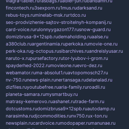
viagra-tablet.ru
fasbags.ru
adler-jun.ru
bandamn.ru
fincontech.ru
3sexporn.ru
1mus.ru
darksand.ru
rebus-toys.ru
minelab-msk.ru
rtdco.ru
seo-prodvizhenie-sajtov-stroitelnyh-kompanij.ru
card-voice.ru
rulonnyygazon177.ru
snow-guard.ru
domizbrusa-9x12spb.ru
demaholding.ru
aalse.ru
a380club.ru
argentinamia.ru
perkoka.ru
movie-one.ru
perk-oka.ru
g-octopus.ru
sibarchives.ru
andreislyusar.ru
naruto-x.ru
pursefactory.ru
tor-lyubov-i-grom.ru
spayderhed-2022.ru
movieone.ru
evro-dez.ru
webamator.ru
ma-absolut1.ru
avtopomosch27.ru
nv-750.ru
news-plain.ru
nertansaga.ru
delanalad.ru
dizfiles.ru
youtubefree.ru
aria-family.ru
roadli.ru
planeta-samara.ru
mysmartbuy.ru
matrasy-kemerovo.ru
ashanet.ru
trade-farm.ru
dotcustoms.ru
domizbrusa9x12spb.ru
autodamp.ru
narasimha.ru
djcommodities.ru
nv750.ru
x-ton.ru
newsplain.ru
cardvoice.ru
modopaper.ru
manunae.ru