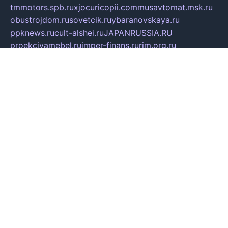
tmmotors.spb.ru
xjocuricopii.com
musavtomat.msk.ru
obustrojdom.ru
sovetcik.ru
ybaranovskaya.ru
ppknews.ru
cult-alshei.ru
JAPANRUSSIA.RU
proekciyamebel.ru
imper-finans.ru
rim.org.ru
glamourai.ru
brassminus.ru
zabor-pro.ru
ftn.pp.ru
dorogoe58.ru
laimengpacker.ru
kuzova-zapchasti.ru
sageerp.ru
taxodrom.ru
dsrazvitie.ru
hardcity.net.ru
ratinghomegames.ru
topservice25.ru
gubernyan.ru
gtglasslined.ru
ii4.ru
tssport.spb.ru
andorra24.com
blackwallstreet.ru
oboimos.ru
optim-doors.com.ru
ikuch.ru
nycr.org.ru
npa21.ru
vremya-ch.spb.ru
desert000.ru
ivtorgi.ru
ifiori.ru
catalog-statei.ru
dcv.org.ru
spetsmaster174.ru
ipkameryhiseeu.ru
dum26.ru
ruspol.spb.ru
fr-opendp.ru
kam-solnyshko.ru
cheyenne-arapaho.ru
sevzapmetal.spb.ru
ted-lapidus.spb.ru
parasite-eliminator.ru
sigma-complete.ru
modernworld.ru
dama-moda.ru
eholot-group.ru
sk-nvkz.ru
DRONGOLD.RU