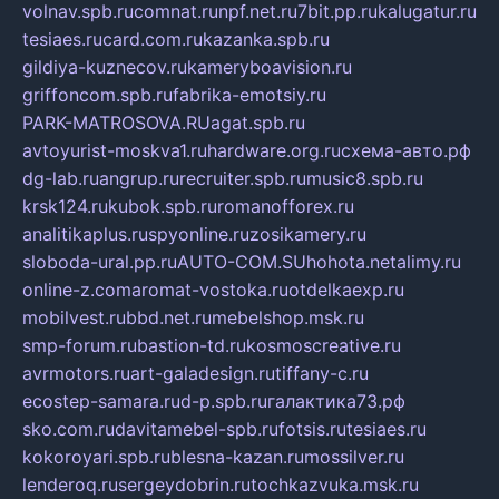
volnav.spb.ru
comnat.ru
npf.net.ru
7bit.pp.ru
kalugatur.ru
tesiaes.ru
card.com.ru
kazanka.spb.ru
gildiya-kuznecov.ru
kameryboavision.ru
griffoncom.spb.ru
fabrika-emotsiy.ru
PARK-MATROSOVA.RU
agat.spb.ru
avtoyurist-moskva1.ru
hardware.org.ru
схема-авто.рф
dg-lab.ru
angrup.ru
recruiter.spb.ru
music8.spb.ru
krsk124.ru
kubok.spb.ru
romanofforex.ru
analitikaplus.ru
spyonline.ru
zosikamery.ru
sloboda-ural.pp.ru
AUTO-COM.SU
hohota.net
alimy.ru
online-z.com
aromat-vostoka.ru
otdelkaexp.ru
mobilvest.ru
bbd.net.ru
mebelshop.msk.ru
smp-forum.ru
bastion-td.ru
kosmoscreative.ru
avrmotors.ru
art-galadesign.ru
tiffany-c.ru
ecostep-samara.ru
d-p.spb.ru
галактика73.рф
sko.com.ru
davitamebel-spb.ru
fotsis.ru
tesiaes.ru
kokoroyari.spb.ru
blesna-kazan.ru
mossilver.ru
lenderoq.ru
sergeydobrin.ru
tochkazvuka.msk.ru