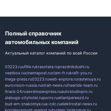
Полный справочник
автомобильных компаний
Актуальный каталог компаний по всей России
03223.ru
ufille.ru
krasotata.ru
prazdnikdushi.ru
veetbox.ru
cinemapost.ru
ciam-fr.ru
kraft-you.ru
mega-press.ru
03223.ru
web-explore.ru
rastenuya.ru
eurovision-russia.ru
strah-news.ru
freeride-team.ru
itrack-24.ru
sexshopexpress.ru
autostudiopro.ru
alabuga-cityhotel.ru
pornv.ru
atlantpereezd.ru
bud-em-znakomye.ru
a-cdc.ru
elektrostal-news.ru
korolevremont-market.ru
budem-znakomye.ru