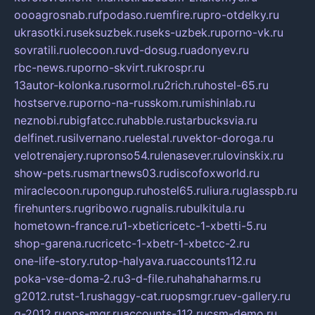
oooagrosnab.ru
fpodaso.ru
emfire.ru
pro-otdelky.ru
ukrasotki.ru
seksuzbek.ru
seks-uzbek.ru
porno-vk.ru
sovratili.ru
olecoon.ru
vd-dosug.ru
adonyev.ru
rbc-news.ru
porno-skvirt.ru
krospr.ru
13autor-kolonka.ru
sormol.ru
2rich.ru
hostel-65.ru
hostserve.ru
porno-na-russkom.ru
mishinlab.ru
neznobi.ru
bigfatcc.ru
habble.ru
starbucksvia.ru
delfinet.ru
silvernano.ru
elestal.ru
vektor-doroga.ru
velotrenajery.ru
pronso54.ru
lenasever.ru
lovinskix.ru
show-pets.ru
smartnews03.ru
discofoxworld.ru
miraclecoon.ru
pongup.ru
hostel65.ru
liura.ru
glasspb.ru
firehunters.ru
gribowo.ru
gnalis.ru
bulkitula.ru
hometown-france.ru
1-xbeticricetc-1-xbetti-5.ru
shop-garena.ru
cricetc-1-xbetr-1-xbetcc-2.ru
one-life-story.ru
top-halyava.ru
accounts112.ru
poka-vse-doma-2.ru
3-d-file.ru
hahahaharms.ru
g2012.ru
tst-1.ru
shaggy-cat.ru
opsmgr.ru
ev-gallery.ru
g-2012.ru
ops-mgr.ru
accounts-112.ru
csm-demo.ru