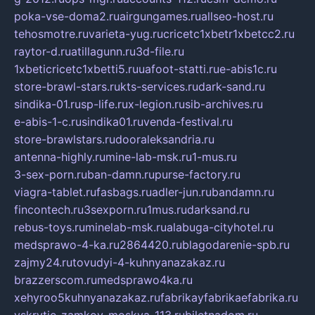
poka-vse-doma2.ru
airgungames.ru
allseo-host.ru
tehosmotre.ru
varieta-yug.ru
cricetc1xbetr1xbetcc2.ru
raytor-d.ru
atillagunn.ru
3d-file.ru
1xbeticricetc1xbetti5.ru
uafoot-statti.ru
e-abis1c.ru
store-brawl-stars.ru
kts-services.ru
dark-sand.ru
sindika-01.ru
sp-life.ru
x-legion.ru
sib-archives.ru
e-abis-1-c.ru
sindika01.ru
venda-festival.ru
store-brawlstars.ru
dooraleksandria.ru
antenna-highly.ru
mine-lab-msk.ru
1-mus.ru
3-sex-porn.ru
ban-damn.ru
purse-factory.ru
viagra-tablet.ru
fasbags.ru
adler-jun.ru
bandamn.ru
fincontech.ru
3sexporn.ru
1mus.ru
darksand.ru
rebus-toys.ru
minelab-msk.ru
alabuga-cityhotel.ru
medsprawo-4-ka.ru
2864420.ru
blagodarenie-spb.ru
zajmy24.ru
tovudyi-4-kuhnyanazakaz.ru
brazzerscom.ru
medsprawo4ka.ru
xehyroo5kuhnyanazakaz.ru
fabrikayfabrikaefabrika.ru