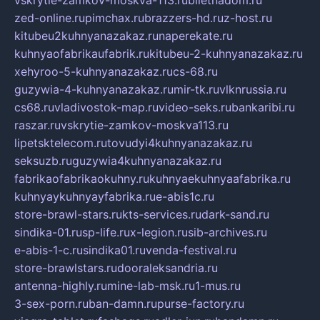
vskrytie-zamkov-moskva-113.ru
biletnadom.ru
zed-online.ru
pimchax.ru
brazzers-hd.ru
z-host.ru
kitubeu2kuhnyanazakaz.ru
naperekate.ru
kuhnyaofabrikaufabrik.ru
kitubeu-2-kuhnyanazakaz.ru
xehyroo-5-kuhnyanazakaz.ru
cs-68.ru
guzywia-4-kuhnyanazakaz.ru
mir-tk.ru
vlknrussia.ru
cs68.ru
vladivostok-map.ru
video-seks.ru
bankaribi.ru
raszar.ru
vskrytie-zamkov-moskva113.ru
lipetsktelecom.ru
tovudyi4kuhnyanazakaz.ru
seksuzb.ru
guzywia4kuhnyanazakaz.ru
fabrikaofabrikaokuhny.ru
kuhnyaekuhnyaafabrika.ru
kuhnyaykuhnyayfabrika.ru
e-abis1c.ru
store-brawl-stars.ru
kts-services.ru
dark-sand.ru
sindika-01.ru
sp-life.ru
x-legion.ru
sib-archives.ru
e-abis-1-c.ru
sindika01.ru
venda-festival.ru
store-brawlstars.ru
dooraleksandria.ru
antenna-highly.ru
mine-lab-msk.ru
1-mus.ru
3-sex-porn.ru
ban-damn.ru
purse-factory.ru