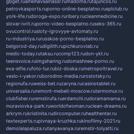
gbget.ru
alfeihavsalnassr.ru
madoma.ru
tajuncos.ru
petrovkasports.ru
porno-online-besplatno.ru
splclub.ru
york-life.ru
doroga-expo.ru
ribery.ru
cleanmedicine.ru
slovar-ivrit.ru
porno-video-besplatno.ru
seks-365.ru
ovucontrol.ru
sloty-igrovyye-avtomaty.ru
ru-industriya.ru
russkoe-porno-besplatno.ru
belgorod-day.ru
digilith.ru
pichkurovlab.ru
medic-today.ru
taksu.ru
comp123.ru
don-ykt.ru
teensvoice.ru
imgsharing.ru
domashnee-porno.ru
eva-elfie.ru
foto-tur.ru
biz-doska.ru
metropoltravel.ru
veslo-i-yakor.ru
borodino-media.ru
rostotsky.ru
regionufa.ru
weiss-bet.ru
zaryna.ru
casinotablet.ru
universalia.ru
remont-mebeli-moscow.ru
termomur.ru
clubfisher.ru
remstirufa.ru
erdamchi.ru
doramamama.ru
muraviovka-park.ru
worldofwoman.ru
clean-dreams.ru
arkrym.ru
kristinita.ru
dircomputer.ru
healthenter.ru
textexperts.ru
pivnaya-kruzhka.ru
kinofilmy-2021.ru
demolalapaluza.ru
tanyavanya.ru
remstir-tolyatti.ru