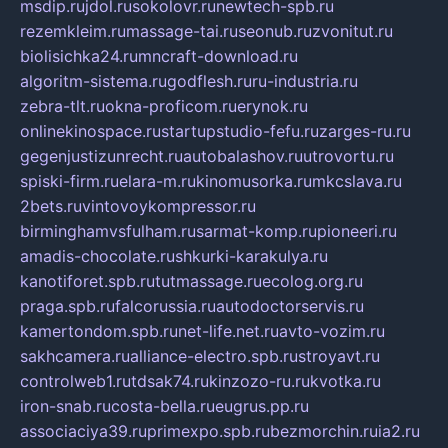
msdip.ru
jdol.ru
sokolovr.ru
newtech-spb.ru
rezemkleim.ru
massage-tai.ru
seonub.ru
zvonitut.ru
biolisichka24.ru
mncraft-download.ru
algoritm-sistema.ru
godflesh.ru
ru-industria.ru
zebra-tlt.ru
okna-proficom.ru
erynok.ru
onlinekinospace.ru
startupstudio-fefu.ru
zarges-ru.ru
gegenjustizunrecht.ru
autobalashov.ru
utrovortu.ru
spiski-firm.ru
elara-m.ru
kinomusorka.ru
mkcslava.ru
2bets.ru
vintovoykompressor.ru
birminghamvsfulham.ru
sarmat-komp.ru
pioneeri.ru
amadis-chocolate.ru
shkurki-karakulya.ru
kanotiforet.spb.ru
tutmassage.ru
ecolog.org.ru
praga.spb.ru
falcorussia.ru
autodoctorservis.ru
kamertondom.spb.ru
net-life.net.ru
avto-vozim.ru
sakhcamera.ru
alliance-electro.spb.ru
stroyavt.ru
controlweb1.ru
tdsak74.ru
kinzozo-ru.ru
kvotka.ru
iron-snab.ru
costa-bella.ru
eugrus.pp.ru
associaciya39.ru
primexpo.spb.ru
bezmorchin.ru
ia2.ru