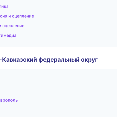
тика
сия и сцепление
и сцепление
ьтимедиа
о-Кавказский федеральный округ
аврополь