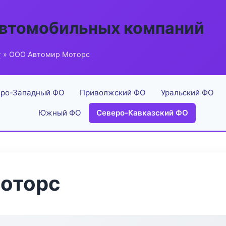
автомобильных компаний
г
» ООО Автомир Моторс
ро-Западный ФО
Приволжский ФО
Уральский ФО
Южный ФО
Северо-Кавказский ФО
оторс