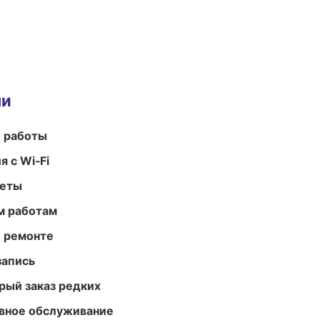
ми
е работы
 с Wi‑Fi
меты
м работам
и ремонте
запись
рый заказ редких
вное обслуживание