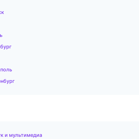
ск
ь
нбург
ополь
енбург
ук и мультимедиа