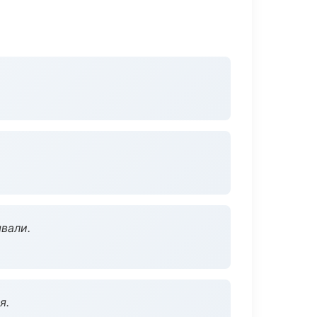
вали.
я.