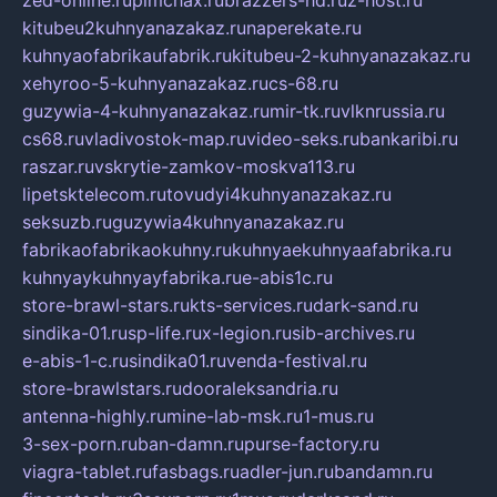
zed-online.ru
pimchax.ru
brazzers-hd.ru
z-host.ru
kitubeu2kuhnyanazakaz.ru
naperekate.ru
kuhnyaofabrikaufabrik.ru
kitubeu-2-kuhnyanazakaz.ru
xehyroo-5-kuhnyanazakaz.ru
cs-68.ru
guzywia-4-kuhnyanazakaz.ru
mir-tk.ru
vlknrussia.ru
cs68.ru
vladivostok-map.ru
video-seks.ru
bankaribi.ru
raszar.ru
vskrytie-zamkov-moskva113.ru
lipetsktelecom.ru
tovudyi4kuhnyanazakaz.ru
seksuzb.ru
guzywia4kuhnyanazakaz.ru
fabrikaofabrikaokuhny.ru
kuhnyaekuhnyaafabrika.ru
kuhnyaykuhnyayfabrika.ru
e-abis1c.ru
store-brawl-stars.ru
kts-services.ru
dark-sand.ru
sindika-01.ru
sp-life.ru
x-legion.ru
sib-archives.ru
e-abis-1-c.ru
sindika01.ru
venda-festival.ru
store-brawlstars.ru
dooraleksandria.ru
antenna-highly.ru
mine-lab-msk.ru
1-mus.ru
3-sex-porn.ru
ban-damn.ru
purse-factory.ru
viagra-tablet.ru
fasbags.ru
adler-jun.ru
bandamn.ru