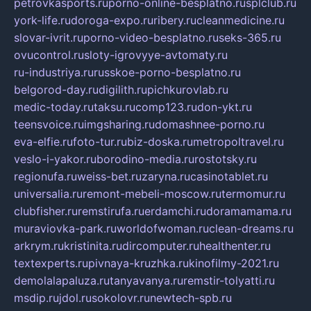
petrovkasports.ru
porno-online-besplatno.ru
splclub.ru
york-life.ru
doroga-expo.ru
ribery.ru
cleanmedicine.ru
slovar-ivrit.ru
porno-video-besplatno.ru
seks-365.ru
ovucontrol.ru
sloty-igrovyye-avtomaty.ru
ru-industriya.ru
russkoe-porno-besplatno.ru
belgorod-day.ru
digilith.ru
pichkurovlab.ru
medic-today.ru
taksu.ru
comp123.ru
don-ykt.ru
teensvoice.ru
imgsharing.ru
domashnee-porno.ru
eva-elfie.ru
foto-tur.ru
biz-doska.ru
metropoltravel.ru
veslo-i-yakor.ru
borodino-media.ru
rostotsky.ru
regionufa.ru
weiss-bet.ru
zaryna.ru
casinotablet.ru
universalia.ru
remont-mebeli-moscow.ru
termomur.ru
clubfisher.ru
remstirufa.ru
erdamchi.ru
doramamama.ru
muraviovka-park.ru
worldofwoman.ru
clean-dreams.ru
arkrym.ru
kristinita.ru
dircomputer.ru
healthenter.ru
textexperts.ru
pivnaya-kruzhka.ru
kinofilmy-2021.ru
demolalapaluza.ru
tanyavanya.ru
remstir-tolyatti.ru
msdip.ru
jdol.ru
sokolovr.ru
newtech-spb.ru