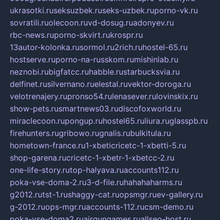
ukrasotki.ru
seksuzbek.ru
seks-uzbek.ru
porno-vk.ru
sovratili.ru
olecoon.ru
vd-dosug.ru
adonyev.ru
rbc-news.ru
porno-skvirt.ru
krospr.ru
13autor-kolonka.ru
sormol.ru
2rich.ru
hostel-65.ru
hostserve.ru
porno-na-russkom.ru
mishinlab.ru
neznobi.ru
bigfatcc.ru
habble.ru
starbucksvia.ru
delfinet.ru
silvernano.ru
elestal.ru
vektor-doroga.ru
velotrenajery.ru
pronso54.ru
lenasever.ru
lovinskix.ru
show-pets.ru
smartnews03.ru
discofoxworld.ru
miraclecoon.ru
pongup.ru
hostel65.ru
liura.ru
glasspb.ru
firehunters.ru
gribowo.ru
gnalis.ru
bulkitula.ru
hometown-france.ru
1-xbeticricetc-1-xbetti-5.ru
shop-garena.ru
cricetc-1-xbetr-1-xbetcc-2.ru
one-life-story.ru
top-halyava.ru
accounts112.ru
poka-vse-doma-2.ru
3-d-file.ru
hahahaharms.ru
g2012.ru
tst-1.ru
shaggy-cat.ru
opsmgr.ru
ev-gallery.ru
g-2012.ru
ops-mgr.ru
accounts-112.ru
csm-demo.ru
poka-vse-doma2.ru
airgungames.ru
allseo-host.ru