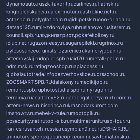
dynamoauto.ru
szk-favorit.ru
carlines.ru
flatnsk.ru
kingbolenskaner.ru
alex-motor.ru
astroline.net.ru
act1.spb.ru
polyglot.com.ru
gidlipetsk.ru
ooo-driada.ru
detsad125.ru
mir-zdoroviya.ru
bruslanovo.ru
siterem.ru
council.spb.ru
лодкипатриот.рф
kafekolizey.ru
iclub.net.ru
gazon-easy.ru
sugarepilekb.ru
grinox.ru
pylesostineco.ru
msts-ozarenie.ru
kameryjooan.ru
artemovskij.ru
dopler.spb.ru
aid70.ru
metall-perm.ru
ndm.msk.ru
ratingzooshop.ru
apiaccess.ru
globalautotrade.info
bezverhovskoe.ru
drsschool.ru
ZOOSMART.SPB.RU
dalakony.ru
medikijob.ru
remontt.spb.ru
photostudia.spb.ru
myragon.ru
terramia.ru
academy62.ru
gardengallereya.ru
rti.com.ru
artem-news.ru
biserinca.ru
krasnodarkurort.com
imshowtv.ru
mebel-v-tule.ru
mobtopik.ru
pcsecurity.net.ru
tool-sib.ru
multimetrunit.ru
sp-tour.ru
fan-cs.ru
santeh-russia.ru
symbian9.net.ru
DSHAIR.RU
tmmotors.spb.ru
xjocuricopii.com
musavtomat.msk.ru