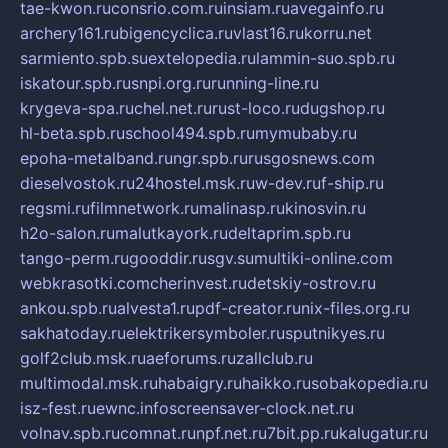
tae-kwon.ru
consrio.com.ru
insiam.ru
avegainfo.ru
archery161.ru
bigencyclica.ru
vlast16.ru
korru.net
sarmiento.spb.su
extelopedia.ru
lammin-suo.spb.ru
iskatour.spb.ru
snpi.org.ru
running-line.ru
krygeva-spa.ru
chel.net.ru
rust-loco.ru
dugshop.ru
hl-beta.spb.ru
school494.spb.ru
mymubaby.ru
epoha-metalband.ru
ngr.spb.ru
rusgosnews.com
dieselvostok.ru
24hostel.msk.ru
w-dev.ru
f-ship.ru
regsmi.ru
filmnetwork.ru
malinasp.ru
kinosvin.ru
h2o-salon.ru
malutkayork.ru
deltaprim.spb.ru
tango-perm.ru
gooddir.ru
sgv.su
multiki-online.com
webkrasotki.com
cherinvest.ru
detskiy-ostrov.ru
ankou.spb.ru
alvesta1.ru
pdf-creator.ru
nix-files.org.ru
sakhatoday.ru
elektrikersymboler.ru
sputnikyes.ru
golf2club.msk.ru
aeforums.ru
zallclub.ru
multimodal.msk.ru
habaigry.ru
haikko.ru
sobakopedia.ru
isz-fest.ru
ewnc.info
screensaver-clock.net.ru
volnav.spb.ru
comnat.ru
npf.net.ru
7bit.pp.ru
kalugatur.ru