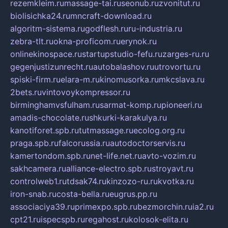
rezemkleim.ru
massage-tai.ru
seonub.ru
zvonitut.ru
biolisichka24.ru
mncraft-download.ru
algoritm-sistema.ru
godflesh.ru
ru-industria.ru
zebra-tlt.ru
okna-proficom.ru
erynok.ru
onlinekinospace.ru
startupstudio-fefu.ru
zarges-ru.ru
gegenjustizunrecht.ru
autobalashov.ru
utrovortu.ru
spiski-firm.ru
elara-m.ru
kinomusorka.ru
mkcslava.ru
2bets.ru
vintovoykompressor.ru
birminghamvsfulham.ru
sarmat-komp.ru
pioneeri.ru
amadis-chocolate.ru
shkurki-karakulya.ru
kanotiforet.spb.ru
tutmassage.ru
ecolog.org.ru
praga.spb.ru
falcorussia.ru
autodoctorservis.ru
kamertondom.spb.ru
net-life.net.ru
avto-vozim.ru
sakhcamera.ru
alliance-electro.spb.ru
stroyavt.ru
controlweb1.ru
tdsak74.ru
kinzozo-ru.ru
kvotka.ru
iron-snab.ru
costa-bella.ru
eugrus.pp.ru
associaciya39.ru
primexpo.spb.ru
bezmorchin.ru
ia2.ru
cpt21.ru
ispecspb.ru
regahost.ru
kolosok-elita.ru