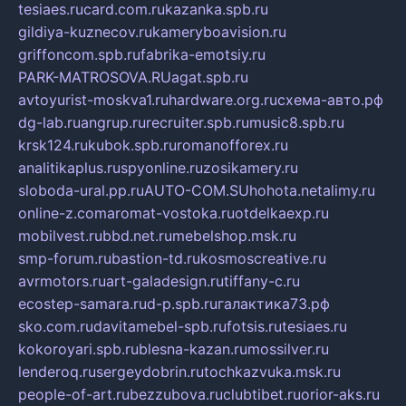
tesiaes.ru
card.com.ru
kazanka.spb.ru
gildiya-kuznecov.ru
kameryboavision.ru
griffoncom.spb.ru
fabrika-emotsiy.ru
PARK-MATROSOVA.RU
agat.spb.ru
avtoyurist-moskva1.ru
hardware.org.ru
схема-авто.рф
dg-lab.ru
angrup.ru
recruiter.spb.ru
music8.spb.ru
krsk124.ru
kubok.spb.ru
romanofforex.ru
analitikaplus.ru
spyonline.ru
zosikamery.ru
sloboda-ural.pp.ru
AUTO-COM.SU
hohota.net
alimy.ru
online-z.com
aromat-vostoka.ru
otdelkaexp.ru
mobilvest.ru
bbd.net.ru
mebelshop.msk.ru
smp-forum.ru
bastion-td.ru
kosmoscreative.ru
avrmotors.ru
art-galadesign.ru
tiffany-c.ru
ecostep-samara.ru
d-p.spb.ru
галактика73.рф
sko.com.ru
davitamebel-spb.ru
fotsis.ru
tesiaes.ru
kokoroyari.spb.ru
blesna-kazan.ru
mossilver.ru
lenderoq.ru
sergeydobrin.ru
tochkazvuka.msk.ru
people-of-art.ru
bezzubova.ru
clubtibet.ru
orior-aks.ru