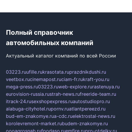
Полный справочник
автомобильных компаний
Актуальный каталог компаний по всей России
03223.ru
ufille.ru
krasotata.ru
prazdnikdushi.ru
veetbox.ru
cinemapost.ru
ciam-fr.ru
kraft-you.ru
mega-press.ru
03223.ru
web-explore.ru
rastenuya.ru
eurovision-russia.ru
strah-news.ru
freeride-team.ru
itrack-24.ru
sexshopexpress.ru
autostudiopro.ru
alabuga-cityhotel.ru
pornv.ru
atlantpereezd.ru
bud-em-znakomye.ru
a-cdc.ru
elektrostal-news.ru
korolevremont-market.ru
budem-znakomye.ru
oooagrosnab.ru
fpodaso.ru
emfire.ru
pro-otdelky.ru