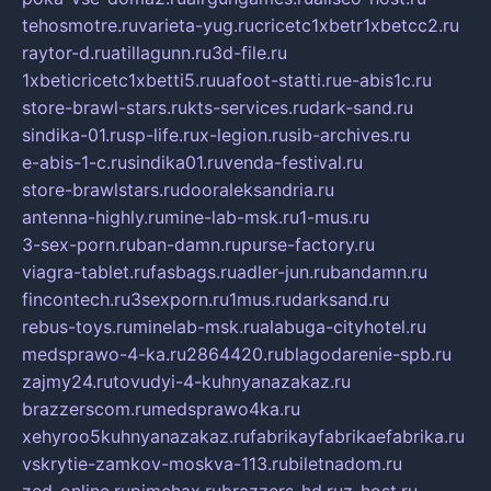
tehosmotre.ru
varieta-yug.ru
cricetc1xbetr1xbetcc2.ru
raytor-d.ru
atillagunn.ru
3d-file.ru
1xbeticricetc1xbetti5.ru
uafoot-statti.ru
e-abis1c.ru
store-brawl-stars.ru
kts-services.ru
dark-sand.ru
sindika-01.ru
sp-life.ru
x-legion.ru
sib-archives.ru
e-abis-1-c.ru
sindika01.ru
venda-festival.ru
store-brawlstars.ru
dooraleksandria.ru
antenna-highly.ru
mine-lab-msk.ru
1-mus.ru
3-sex-porn.ru
ban-damn.ru
purse-factory.ru
viagra-tablet.ru
fasbags.ru
adler-jun.ru
bandamn.ru
fincontech.ru
3sexporn.ru
1mus.ru
darksand.ru
rebus-toys.ru
minelab-msk.ru
alabuga-cityhotel.ru
medsprawo-4-ka.ru
2864420.ru
blagodarenie-spb.ru
zajmy24.ru
tovudyi-4-kuhnyanazakaz.ru
brazzerscom.ru
medsprawo4ka.ru
xehyroo5kuhnyanazakaz.ru
fabrikayfabrikaefabrika.ru
vskrytie-zamkov-moskva-113.ru
biletnadom.ru