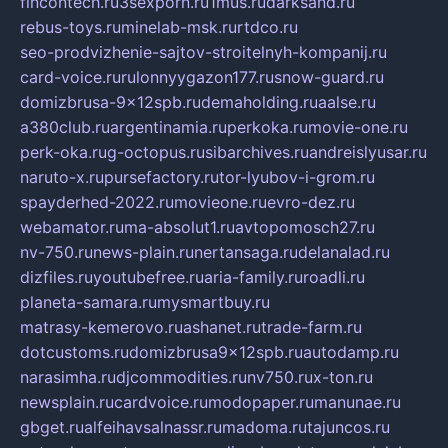
fincontech.ru
3sexporn.ru
1mus.ru
darksand.ru
rebus-toys.ru
minelab-msk.ru
rtdco.ru
seo-prodvizhenie-sajtov-stroitelnyh-kompanij.ru
card-voice.ru
rulonnyygazon177.ru
snow-guard.ru
domizbrusa-9x12spb.ru
demaholding.ru
aalse.ru
a380club.ru
argentinamia.ru
perkoka.ru
movie-one.ru
perk-oka.ru
g-octopus.ru
sibarchives.ru
andreislyusar.ru
naruto-x.ru
pursefactory.ru
tor-lyubov-i-grom.ru
spayderhed-2022.ru
movieone.ru
evro-dez.ru
webamator.ru
ma-absolut1.ru
avtopomosch27.ru
nv-750.ru
news-plain.ru
nertansaga.ru
delanalad.ru
dizfiles.ru
youtubefree.ru
aria-family.ru
roadli.ru
planeta-samara.ru
mysmartbuy.ru
matrasy-kemerovo.ru
ashanet.ru
trade-farm.ru
dotcustoms.ru
domizbrusa9x12spb.ru
autodamp.ru
narasimha.ru
djcommodities.ru
nv750.ru
x-ton.ru
newsplain.ru
cardvoice.ru
modopaper.ru
manunae.ru
gbget.ru
alfeihavsalnassr.ru
madoma.ru
tajuncos.ru