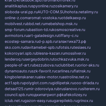
analitikaplus.ru
spyonline.ru
zosikamery.ru
sloboda-ural.pp.ru
AUTO-COM.SU
hohota.net
alimy.ru
online-z.com
aromat-vostoka.ru
otdelkaexp.ru
mobilvest.ru
bbd.net.ru
mebelshop.msk.ru
smp-forum.ru
bastion-td.ru
kosmoscreative.ru
avrmotors.ru
art-galadesign.ru
tiffany-c.ru
ecostep-samara.ru
d-p.spb.ru
галактика73.рф
sko.com.ru
davitamebel-spb.ru
fotsis.ru
tesiaes.ru
kokoroyari.spb.ru
blesna-kazan.ru
mossilver.ru
lenderoq.ru
sergeydobrin.ru
tochkazvuka.msk.ru
people-of-art.ru
bezzubova.ru
clubtibet.ru
orior-aks.ru
dynamoauto.ru
szk-favorit.ru
carlines.ru
flatnsk.ru
kingbolenskaner.ru
alex-motor.ru
astroline.net.ru
act1.spb.ru
polyglot.com.ru
gidlipetsk.ru
ooo-driada.ru
detsad125.ru
mir-zdoroviya.ru
bruslanovo.ru
siterem.ru
council.spb.ru
лодкипатриот.рф
kafekolizey.ru
iclub.net.ru
gazon-easy.ru
sugarepilekb.ru
grinox.ru