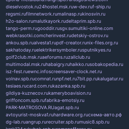
dieselvostok.ru
24hostel.msk.ru
w-dev.ru
f-ship.ru
regsmi.ru
filmnetwork.ru
malinasp.ru
kinosvin.ru
h2o-salon.ru
malutkayork.ru
deltaprim.spb.ru
tango-perm.ru
gooddir.ru
sgv.su
multiki-online.com
webkrasotki.com
cherinvest.ru
detskiy-ostrov.ru
ankou.spb.ru
alvesta1.ru
pdf-creator.ru
nix-files.org.ru
sakhatoday.ru
elektrikersymboler.ru
sputnikyes.ru
golf2club.msk.ru
aeforums.ru
zallclub.ru
multimodal.msk.ru
habaigry.ru
haikko.ru
sobakopedia.ru
isz-fest.ru
ewnc.info
screensaver-clock.net.ru
volnav.spb.ru
comnat.ru
npf.net.ru
7bit.pp.ru
kalugatur.ru
tesiaes.ru
card.com.ru
kazanka.spb.ru
gildiya-kuznecov.ru
kameryboavision.ru
griffoncom.spb.ru
fabrika-emotsiy.ru
PARK-MATROSOVA.RU
agat.spb.ru
avtoyurist-moskva1.ru
hardware.org.ru
схема-авто.рф
dg-lab.ru
angrup.ru
recruiter.spb.ru
music8.spb.ru
krsk124.ru
kubok.spb.ru
romanofforex.ru