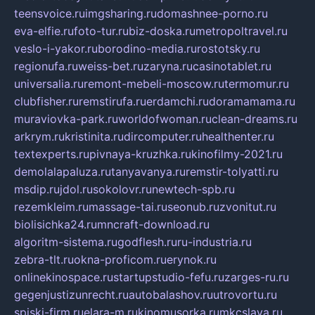
teensvoice.ru
imgsharing.ru
domashnee-porno.ru
eva-elfie.ru
foto-tur.ru
biz-doska.ru
metropoltravel.ru
veslo-i-yakor.ru
borodino-media.ru
rostotsky.ru
regionufa.ru
weiss-bet.ru
zaryna.ru
casinotablet.ru
universalia.ru
remont-mebeli-moscow.ru
termomur.ru
clubfisher.ru
remstirufa.ru
erdamchi.ru
doramamama.ru
muraviovka-park.ru
worldofwoman.ru
clean-dreams.ru
arkrym.ru
kristinita.ru
dircomputer.ru
healthenter.ru
textexperts.ru
pivnaya-kruzhka.ru
kinofilmy-2021.ru
demolalapaluza.ru
tanyavanya.ru
remstir-tolyatti.ru
msdip.ru
jdol.ru
sokolovr.ru
newtech-spb.ru
rezemkleim.ru
massage-tai.ru
seonub.ru
zvonitut.ru
biolisichka24.ru
mncraft-download.ru
algoritm-sistema.ru
godflesh.ru
ru-industria.ru
zebra-tlt.ru
okna-proficom.ru
erynok.ru
onlinekinospace.ru
startupstudio-fefu.ru
zarges-ru.ru
gegenjustizunrecht.ru
autobalashov.ru
utrovortu.ru
spiski-firm.ru
elara-m.ru
kinomusorka.ru
mkcslava.ru