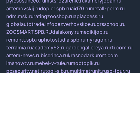
pylesostineco.ru
msts-ozarenie.ru
kameryjooan.ru
artemovskij.ru
dopler.spb.ru
aid70.ru
metall-perm.ru
ndm.msk.ru
ratingzooshop.ru
apiaccess.ru
globalautotrade.info
bezverhovskoe.ru
drsschool.ru
ZOOSMART.SPB.RU
dalakony.ru
medikijob.ru
remontt.spb.ru
photostudia.spb.ru
myragon.ru
terramia.ru
academy62.ru
gardengallereya.ru
rti.com.ru
artem-news.ru
biserinca.ru
krasnodarkurort.com
imshowtv.ru
mebel-v-tule.ru
mobtopik.ru
pcsecurity.net.ru
tool-sib.ru
multimetrunit.ru
sp-tour.ru
fan-cs.ru
santeh-russia.ru
symbian9.net.ru
DSHAIR.RU
tmmotors.spb.ru
xjocuricopii.com
musavtomat.msk.ru
obustrojdom.ru
sovetcik.ru
ybaranovskaya.ru
ppknews.ru
cult-alshei.ru
JAPANRUSSIA.RU
proekciyamebel.ru
imper-finans.ru
rim.org.ru
glamourai.ru
brassminus.ru
zabor-pro.ru
ftn.pp.ru
dorogoe58.ru
laimengpacker.ru
kuzova-zapchasti.ru
sageerp.ru
taxodrom.ru
dsrazvitie.ru
hardcity.net.ru