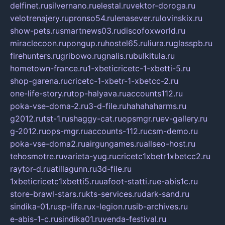
delfinet.ru
silvernano.ru
elestal.ru
vektor-doroga.ru
velotrenajery.ru
pronso54.ru
lenasever.ru
lovinskix.ru
show-pets.ru
smartnews03.ru
discofoxworld.ru
miraclecoon.ru
pongup.ru
hostel65.ru
liura.ru
glasspb.ru
firehunters.ru
gribowo.ru
gnalis.ru
bulkitula.ru
hometown-france.ru
1-xbeticricetc-1-xbetti-5.ru
shop-garena.ru
cricetc-1-xbetr-1-xbetcc-2.ru
one-life-story.ru
top-halyava.ru
accounts112.ru
poka-vse-doma-2.ru
3-d-file.ru
hahahaharms.ru
g2012.ru
tst-1.ru
shaggy-cat.ru
opsmgr.ru
ev-gallery.ru
g-2012.ru
ops-mgr.ru
accounts-112.ru
csm-demo.ru
poka-vse-doma2.ru
airgungames.ru
allseo-host.ru
tehosmotre.ru
varieta-yug.ru
cricetc1xbetr1xbetcc2.ru
raytor-d.ru
atillagunn.ru
3d-file.ru
1xbeticricetc1xbetti5.ru
uafoot-statti.ru
e-abis1c.ru
store-brawl-stars.ru
kts-services.ru
dark-sand.ru
sindika-01.ru
sp-life.ru
x-legion.ru
sib-archives.ru
e-abis-1-c.ru
sindika01.ru
venda-festival.ru