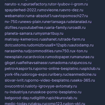
naruto-x.ru
pursefactory.ru
tor-lyubov-i-grom.ru
spayderhed-2022.ru
movieone.ru
evro-dez.ru
webamator.ru
ma-absolut1.ru
avtopomosch27.ru
nv-750.ru
news-plain.ru
nertansaga.ru
delanalad.ru
dizfiles.ru
youtubefree.ru
aria-family.ru
roadli.ru
planeta-samara.ru
mysmartbuy.ru
matrasy-kemerovo.ru
ashanet.ru
trade-farm.ru
dotcustoms.ru
domizbrusa9x12spb.ru
autodamp.ru
narasimha.ru
djcommodities.ru
nv750.ru
x-ton.ru
newsplain.ru
cardvoice.ru
modopaper.ru
manunae.ru
gbget.ru
alfeihavsalnassr.ru
madoma.ru
tajuncos.ru
petrovkasports.ru
porno-online-besplatno.ru
splclub.ru
york-life.ru
doroga-expo.ru
ribery.ru
cleanmedicine.ru
slovar-ivrit.ru
porno-video-besplatno.ru
seks-365.ru
ovucontrol.ru
sloty-igrovyye-avtomaty.ru
ru-industriya.ru
russkoe-porno-besplatno.ru
belgorod-day.ru
digilith.ru
pichkurovlab.ru
medic-today.ru
taksu.ru
comp123.ru
don-ykt.ru