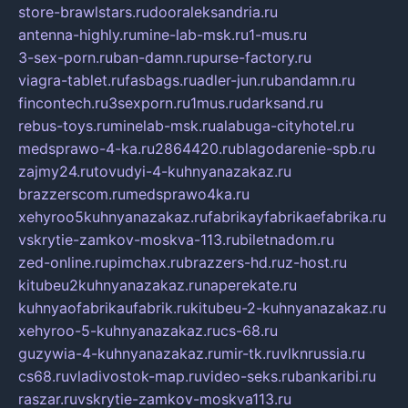
store-brawlstars.ru
dooraleksandria.ru
antenna-highly.ru
mine-lab-msk.ru
1-mus.ru
3-sex-porn.ru
ban-damn.ru
purse-factory.ru
viagra-tablet.ru
fasbags.ru
adler-jun.ru
bandamn.ru
fincontech.ru
3sexporn.ru
1mus.ru
darksand.ru
rebus-toys.ru
minelab-msk.ru
alabuga-cityhotel.ru
medsprawo-4-ka.ru
2864420.ru
blagodarenie-spb.ru
zajmy24.ru
tovudyi-4-kuhnyanazakaz.ru
brazzerscom.ru
medsprawo4ka.ru
xehyroo5kuhnyanazakaz.ru
fabrikayfabrikaefabrika.ru
vskrytie-zamkov-moskva-113.ru
biletnadom.ru
zed-online.ru
pimchax.ru
brazzers-hd.ru
z-host.ru
kitubeu2kuhnyanazakaz.ru
naperekate.ru
kuhnyaofabrikaufabrik.ru
kitubeu-2-kuhnyanazakaz.ru
xehyroo-5-kuhnyanazakaz.ru
cs-68.ru
guzywia-4-kuhnyanazakaz.ru
mir-tk.ru
vlknrussia.ru
cs68.ru
vladivostok-map.ru
video-seks.ru
bankaribi.ru
raszar.ru
vskrytie-zamkov-moskva113.ru