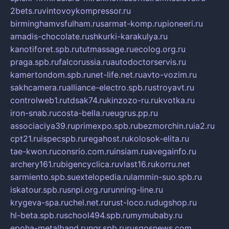
2bets.ru
vintovoykompressor.ru
birminghamvsfulham.ru
sarmat-komp.ru
pioneeri.ru
amadis-chocolate.ru
shkurki-karakulya.ru
kanotiforet.spb.ru
tutmassage.ru
ecolog.org.ru
praga.spb.ru
falcorussia.ru
autodoctorservis.ru
kamertondom.spb.ru
net-life.net.ru
avto-vozim.ru
sakhcamera.ru
alliance-electro.spb.ru
stroyavt.ru
controlweb1.ru
tdsak74.ru
kinzozo-ru.ru
kvotka.ru
iron-snab.ru
costa-bella.ru
eugrus.pp.ru
associaciya39.ru
primexpo.spb.ru
bezmorchin.ru
ia2.ru
cpt21.ru
ispecspb.ru
regahost.ru
kolosok-elita.ru
tae-kwon.ru
consrio.com.ru
insiam.ru
avegainfo.ru
archery161.ru
bigencyclica.ru
vlast16.ru
korru.net
sarmiento.spb.su
extelopedia.ru
lammin-suo.spb.ru
iskatour.spb.ru
snpi.org.ru
running-line.ru
krygeva-spa.ru
chel.net.ru
rust-loco.ru
dugshop.ru
hl-beta.spb.ru
school494.spb.ru
mymubaby.ru
epoha-metalband.ru
ngr.spb.ru
rusgosnews.com