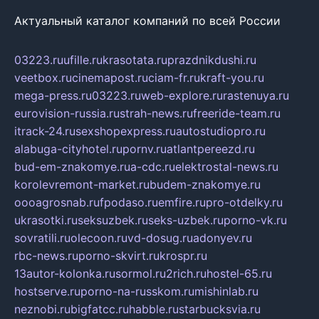
Актуальный каталог компаний по всей России
03223.ru
ufille.ru
krasotata.ru
prazdnikdushi.ru
veetbox.ru
cinemapost.ru
ciam-fr.ru
kraft-you.ru
mega-press.ru
03223.ru
web-explore.ru
rastenuya.ru
eurovision-russia.ru
strah-news.ru
freeride-team.ru
itrack-24.ru
sexshopexpress.ru
autostudiopro.ru
alabuga-cityhotel.ru
pornv.ru
atlantpereezd.ru
bud-em-znakomye.ru
a-cdc.ru
elektrostal-news.ru
korolevremont-market.ru
budem-znakomye.ru
oooagrosnab.ru
fpodaso.ru
emfire.ru
pro-otdelky.ru
ukrasotki.ru
seksuzbek.ru
seks-uzbek.ru
porno-vk.ru
sovratili.ru
olecoon.ru
vd-dosug.ru
adonyev.ru
rbc-news.ru
porno-skvirt.ru
krospr.ru
13autor-kolonka.ru
sormol.ru
2rich.ru
hostel-65.ru
hostserve.ru
porno-na-russkom.ru
mishinlab.ru
neznobi.ru
bigfatcc.ru
habble.ru
starbucksvia.ru