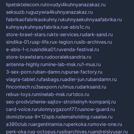
lipetsktelecom.ru
tovudyi4kuhnyanazakaz.ru
seksuzb.ru
guzywia4kuhnyanazakaz.ru
fabrikaofabrikaokuhny.ru
kuhnyaekuhnyaafabrika.ru
kuhnyaykuhnyayfabrika.ru
e-abis1c.ru
store-brawl-stars.ru
kts-services.ru
dark-sand.ru
sindika-01.ru
sp-life.ru
x-legion.ru
sib-archives.ru
e-abis-1-c.ru
sindika01.ru
venda-festival.ru
store-brawlstars.ru
dooraleksandria.ru
antenna-highly.ru
mine-lab-msk.ru
1-mus.ru
3-sex-porn.ru
ban-damn.ru
purse-factory.ru
viagra-tablet.ru
fasbags.ru
adler-jun.ru
bandamn.ru
fincontech.ru
3sexporn.ru
1mus.ru
darksand.ru
rebus-toys.ru
minelab-msk.ru
rtdco.ru
seo-prodvizhenie-sajtov-stroitelnyh-kompanij.ru
card-voice.ru
rulonnyygazon177.ru
snow-guard.ru
domizbrusa-9x12spb.ru
demaholding.ru
aalse.ru
a380club.ru
argentinamia.ru
perkoka.ru
movie-one.ru
perk-oka.ru
g-octopus.ru
sibarchives.ru
andreislyusar.ru