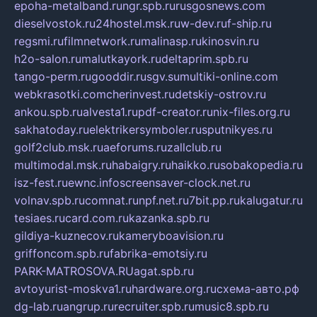
epoha-metalband.ru
ngr.spb.ru
rusgosnews.com
dieselvostok.ru
24hostel.msk.ru
w-dev.ru
f-ship.ru
regsmi.ru
filmnetwork.ru
malinasp.ru
kinosvin.ru
h2o-salon.ru
malutkayork.ru
deltaprim.spb.ru
tango-perm.ru
gooddir.ru
sgv.su
multiki-online.com
webkrasotki.com
cherinvest.ru
detskiy-ostrov.ru
ankou.spb.ru
alvesta1.ru
pdf-creator.ru
nix-files.org.ru
sakhatoday.ru
elektrikersymboler.ru
sputnikyes.ru
golf2club.msk.ru
aeforums.ru
zallclub.ru
multimodal.msk.ru
habaigry.ru
haikko.ru
sobakopedia.ru
isz-fest.ru
ewnc.info
screensaver-clock.net.ru
volnav.spb.ru
comnat.ru
npf.net.ru
7bit.pp.ru
kalugatur.ru
tesiaes.ru
card.com.ru
kazanka.spb.ru
gildiya-kuznecov.ru
kameryboavision.ru
griffoncom.spb.ru
fabrika-emotsiy.ru
PARK-MATROSOVA.RU
agat.spb.ru
avtoyurist-moskva1.ru
hardware.org.ru
схема-авто.рф
dg-lab.ru
angrup.ru
recruiter.spb.ru
music8.spb.ru