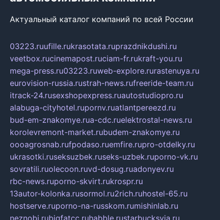
Актуальный каталог компаний по всей России
03223.ru
ufille.ru
krasotata.ru
prazdnikdushi.ru
veetbox.ru
cinemapost.ru
ciam-fr.ru
kraft-you.ru
mega-press.ru
03223.ru
web-explore.ru
rastenuya.ru
eurovision-russia.ru
strah-news.ru
freeride-team.ru
itrack-24.ru
sexshopexpress.ru
autostudiopro.ru
alabuga-cityhotel.ru
pornv.ru
atlantpereezd.ru
bud-em-znakomye.ru
a-cdc.ru
elektrostal-news.ru
korolevremont-market.ru
budem-znakomye.ru
oooagrosnab.ru
fpodaso.ru
emfire.ru
pro-otdelky.ru
ukrasotki.ru
seksuzbek.ru
seks-uzbek.ru
porno-vk.ru
sovratili.ru
olecoon.ru
vd-dosug.ru
adonyev.ru
rbc-news.ru
porno-skvirt.ru
krospr.ru
13autor-kolonka.ru
sormol.ru
2rich.ru
hostel-65.ru
hostserve.ru
porno-na-russkom.ru
mishinlab.ru
neznobi.ru
bigfatcc.ru
habble.ru
starbucksvia.ru