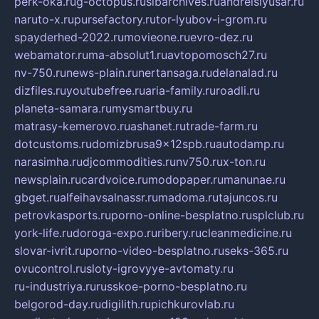
perk-oka.ru
g-octopus.ru
sibarchives.ru
andreislyusar.ru
naruto-x.ru
pursefactory.ru
tor-lyubov-i-grom.ru
spayderhed-2022.ru
movieone.ru
evro-dez.ru
webamator.ru
ma-absolut1.ru
avtopomosch27.ru
nv-750.ru
news-plain.ru
nertansaga.ru
delanalad.ru
dizfiles.ru
youtubefree.ru
aria-family.ru
roadli.ru
planeta-samara.ru
mysmartbuy.ru
matrasy-kemerovo.ru
ashanet.ru
trade-farm.ru
dotcustoms.ru
domizbrusa9x12spb.ru
autodamp.ru
narasimha.ru
djcommodities.ru
nv750.ru
x-ton.ru
newsplain.ru
cardvoice.ru
modopaper.ru
manunae.ru
gbget.ru
alfeihavsalnassr.ru
madoma.ru
tajuncos.ru
petrovkasports.ru
porno-online-besplatno.ru
splclub.ru
york-life.ru
doroga-expo.ru
ribery.ru
cleanmedicine.ru
slovar-ivrit.ru
porno-video-besplatno.ru
seks-365.ru
ovucontrol.ru
sloty-igrovyye-avtomaty.ru
ru-industriya.ru
russkoe-porno-besplatno.ru
belgorod-day.ru
digilith.ru
pichkurovlab.ru