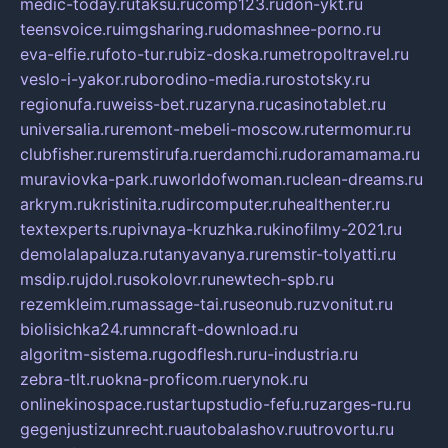
medic-today.ru
taksu.ru
comp123.ru
don-ykt.ru
teensvoice.ru
imgsharing.ru
domashnee-porno.ru
eva-elfie.ru
foto-tur.ru
biz-doska.ru
metropoltravel.ru
veslo-i-yakor.ru
borodino-media.ru
rostotsky.ru
regionufa.ru
weiss-bet.ru
zaryna.ru
casinotablet.ru
universalia.ru
remont-mebeli-moscow.ru
termomur.ru
clubfisher.ru
remstirufa.ru
erdamchi.ru
doramamama.ru
muraviovka-park.ru
worldofwoman.ru
clean-dreams.ru
arkrym.ru
kristinita.ru
dircomputer.ru
healthenter.ru
textexperts.ru
pivnaya-kruzhka.ru
kinofilmy-2021.ru
demolalapaluza.ru
tanyavanya.ru
remstir-tolyatti.ru
msdip.ru
jdol.ru
sokolovr.ru
newtech-spb.ru
rezemkleim.ru
massage-tai.ru
seonub.ru
zvonitut.ru
biolisichka24.ru
mncraft-download.ru
algoritm-sistema.ru
godflesh.ru
ru-industria.ru
zebra-tlt.ru
okna-proficom.ru
erynok.ru
onlinekinospace.ru
startupstudio-fefu.ru
zarges-ru.ru
gegenjustizunrecht.ru
autobalashov.ru
utrovortu.ru