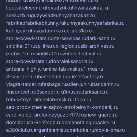
raszar.ru
vskrytie-zamkov-moskva113.ru
lipetsktelecom.ru
tovudyi4kuhnyanazakaz.ru
seksuzb.ru
guzywia4kuhnyanazakaz.ru
fabrikaofabrikaokuhny.ru
kuhnyaekuhnyaafabrika.ru
kuhnyaykuhnyayfabrika.ru
e-abis1c.ru
store-brawl-stars.ru
kts-services.ru
dark-sand.ru
sindika-01.ru
sp-life.ru
x-legion.ru
sib-archives.ru
e-abis-1-c.ru
sindika01.ru
venda-festival.ru
store-brawlstars.ru
dooraleksandria.ru
antenna-highly.ru
mine-lab-msk.ru
1-mus.ru
3-sex-porn.ru
ban-damn.ru
purse-factory.ru
viagra-tablet.ru
fasbags.ru
adler-jun.ru
bandamn.ru
fincontech.ru
3sexporn.ru
1mus.ru
darksand.ru
rebus-toys.ru
minelab-msk.ru
rtdco.ru
seo-prodvizhenie-sajtov-stroitelnyh-kompanij.ru
card-voice.ru
rulonnyygazon177.ru
snow-guard.ru
domizbrusa-9x12spb.ru
demaholding.ru
aalse.ru
a380club.ru
argentinamia.ru
perkoka.ru
movie-one.ru