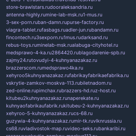
store-brawlstars.ru
dooraleksandria.ru
antenna-highly.ru
mine-lab-msk.ru
1-mus.ru
3-sex-porn.ru
ban-damn.ru
purse-factory.ru
viagra-tablet.ru
fasbags.ru
adler-jun.ru
bandamn.ru
fincontech.ru
3sexporn.ru
1mus.ru
darksand.ru
rebus-toys.ru
minelab-msk.ru
alabuga-cityhotel.ru
medsprawo-4-ka.ru
2864420.ru
blagodarenie-spb.ru
zajmy24.ru
tovudyi-4-kuhnyanazakaz.ru
brazzerscom.ru
medsprawo4ka.ru
xehyroo5kuhnyanazakaz.ru
fabrikayfabrikaefabrika.ru
vskrytie-zamkov-moskva-113.ru
biletnadom.ru
zed-online.ru
pimchax.ru
brazzers-hd.ru
z-host.ru
kitubeu2kuhnyanazakaz.ru
naperekate.ru
kuhnyaofabrikaufabrik.ru
kitubeu-2-kuhnyanazakaz.ru
xehyroo-5-kuhnyanazakaz.ru
cs-68.ru
guzywia-4-kuhnyanazakaz.ru
mir-tk.ru
vlknrussia.ru
cs68.ru
vladivostok-map.ru
video-seks.ru
bankaribi.ru