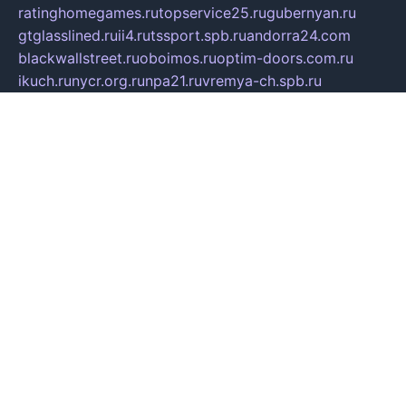
ratinghomegames.ru
topservice25.ru
gubernyan.ru
gtglasslined.ru
ii4.ru
tssport.spb.ru
andorra24.com
blackwallstreet.ru
oboimos.ru
optim-doors.com.ru
ikuch.ru
nycr.org.ru
npa21.ru
vremya-ch.spb.ru
desert000.ru
ivtorgi.ru
ifiori.ru
catalog-statei.ru
dcv.org.ru
spetsmaster174.ru
ipkameryhiseeu.ru
dum26.ru
ruspol.spb.ru
fr-opendp.ru
kam-solnyshko.ru
cheyenne-arapaho.ru
sevzapmetal.spb.ru
ted-lapidus.spb.ru
parasite-eliminator.ru
sigma-complete.ru
modernworld.ru
dama-moda.ru
eholot-group.ru
sk-nvkz.ru
DRONGOLD.RU
democratia2.ru
i-farmer.ru
mass-sport.org
jablonex.spb.ru
bookmess.ru
linkword.ru
refineua.com.ru
cs-spec.net.ru
altay-mebel.ru
DNK-THEATRE.RU
mechaniks.spb.ru
ipcamtechage.ru
skosta.ru
a-sun.ru
stroy-ldsp.ru
snowlands.org.ru
childrensshoes.ru
mrlizzy.ru
mebelsofiakrd.ru
bulizhenko.ru
rumantick.net.ru
mtszerno.ru