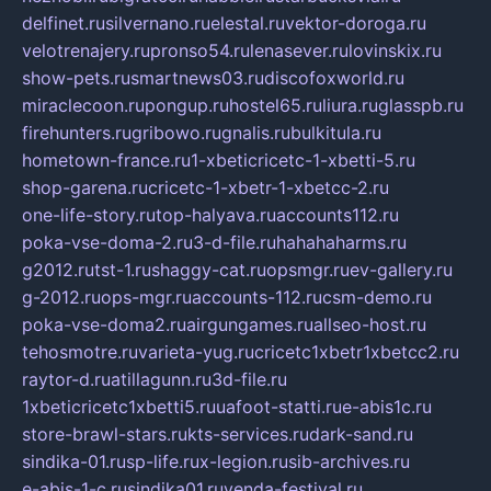
delfinet.ru
silvernano.ru
elestal.ru
vektor-doroga.ru
velotrenajery.ru
pronso54.ru
lenasever.ru
lovinskix.ru
show-pets.ru
smartnews03.ru
discofoxworld.ru
miraclecoon.ru
pongup.ru
hostel65.ru
liura.ru
glasspb.ru
firehunters.ru
gribowo.ru
gnalis.ru
bulkitula.ru
hometown-france.ru
1-xbeticricetc-1-xbetti-5.ru
shop-garena.ru
cricetc-1-xbetr-1-xbetcc-2.ru
one-life-story.ru
top-halyava.ru
accounts112.ru
poka-vse-doma-2.ru
3-d-file.ru
hahahaharms.ru
g2012.ru
tst-1.ru
shaggy-cat.ru
opsmgr.ru
ev-gallery.ru
g-2012.ru
ops-mgr.ru
accounts-112.ru
csm-demo.ru
poka-vse-doma2.ru
airgungames.ru
allseo-host.ru
tehosmotre.ru
varieta-yug.ru
cricetc1xbetr1xbetcc2.ru
raytor-d.ru
atillagunn.ru
3d-file.ru
1xbeticricetc1xbetti5.ru
uafoot-statti.ru
e-abis1c.ru
store-brawl-stars.ru
kts-services.ru
dark-sand.ru
sindika-01.ru
sp-life.ru
x-legion.ru
sib-archives.ru
e-abis-1-c.ru
sindika01.ru
venda-festival.ru