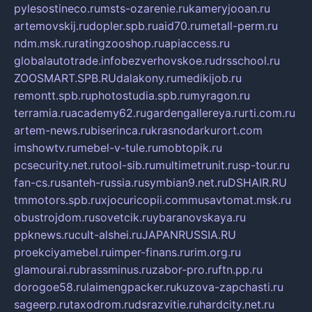
pylesostineco.ru
msts-ozarenie.ru
kameryjooan.ru
artemovskij.ru
dopler.spb.ru
aid70.ru
metall-perm.ru
ndm.msk.ru
ratingzooshop.ru
apiaccess.ru
globalautotrade.info
bezverhovskoe.ru
drsschool.ru
ZOOSMART.SPB.RU
dalakony.ru
medikijob.ru
remontt.spb.ru
photostudia.spb.ru
myragon.ru
terramia.ru
academy62.ru
gardengallereya.ru
rti.com.ru
artem-news.ru
biserinca.ru
krasnodarkurort.com
imshowtv.ru
mebel-v-tule.ru
mobtopik.ru
pcsecurity.net.ru
tool-sib.ru
multimetrunit.ru
sp-tour.ru
fan-cs.ru
santeh-russia.ru
symbian9.net.ru
DSHAIR.RU
tmmotors.spb.ru
xjocuricopii.com
musavtomat.msk.ru
obustrojdom.ru
sovetcik.ru
ybaranovskaya.ru
ppknews.ru
cult-alshei.ru
JAPANRUSSIA.RU
proekciyamebel.ru
imper-finans.ru
rim.org.ru
glamourai.ru
brassminus.ru
zabor-pro.ru
ftn.pp.ru
dorogoe58.ru
laimengpacker.ru
kuzova-zapchasti.ru
sageerp.ru
taxodrom.ru
dsrazvitie.ru
hardcity.net.ru