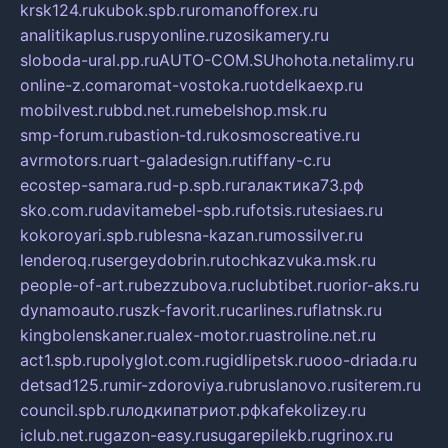
krsk124.ru
kubok.spb.ru
romanofforex.ru
analitikaplus.ru
spyonline.ru
zosikamery.ru
sloboda-ural.pp.ru
AUTO-COM.SU
hohota.net
alimy.ru
online-z.com
aromat-vostoka.ru
otdelkaexp.ru
mobilvest.ru
bbd.net.ru
mebelshop.msk.ru
smp-forum.ru
bastion-td.ru
kosmoscreative.ru
avrmotors.ru
art-galadesign.ru
tiffany-c.ru
ecostep-samara.ru
d-p.spb.ru
галактика73.рф
sko.com.ru
davitamebel-spb.ru
fotsis.ru
tesiaes.ru
kokoroyari.spb.ru
blesna-kazan.ru
mossilver.ru
lenderoq.ru
sergeydobrin.ru
tochkazvuka.msk.ru
people-of-art.ru
bezzubova.ru
clubtibet.ru
orior-aks.ru
dynamoauto.ru
szk-favorit.ru
carlines.ru
flatnsk.ru
kingbolenskaner.ru
alex-motor.ru
astroline.net.ru
act1.spb.ru
polyglot.com.ru
gidlipetsk.ru
ooo-driada.ru
detsad125.ru
mir-zdoroviya.ru
bruslanovo.ru
siterem.ru
council.spb.ru
лодкипатриот.рф
kafekolizey.ru
iclub.net.ru
gazon-easy.ru
sugarepilekb.ru
grinox.ru