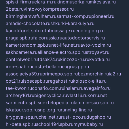
spiski-firm.ru
elara-m.ru
kinomusorka.ru
mkcslava.ru
2bets.ru
vintovoykompressor.ru
birminghamvsfulham.ru
sarmat-komp.ru
pioneeri.ru
amadis-chocolate.ru
shkurki-karakulya.ru
kanotiforet.spb.ru
tutmassage.ru
ecolog.org.ru
praga.spb.ru
falcorussia.ru
autodoctorservis.ru
kamertondom.spb.ru
net-life.net.ru
avto-vozim.ru
sakhcamera.ru
alliance-electro.spb.ru
stroyavt.ru
controlweb1.ru
tdsak74.ru
kinzozo-ru.ru
kvotka.ru
iron-snab.ru
costa-bella.ru
eugrus.pp.ru
associaciya39.ru
primexpo.spb.ru
bezmorchin.ru
ia2.ru
cpt21.ru
ispecspb.ru
regahost.ru
kolosok-elita.ru
tae-kwon.ru
consrio.com.ru
insiam.ru
avegainfo.ru
archery161.ru
bigencyclica.ru
vlast16.ru
korru.net
sarmiento.spb.su
extelopedia.ru
lammin-suo.spb.ru
iskatour.spb.ru
snpi.org.ru
running-line.ru
krygeva-spa.ru
chel.net.ru
rust-loco.ru
dugshop.ru
hl-beta.spb.ru
school494.spb.ru
mymubaby.ru