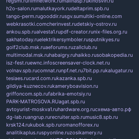
regsmi.ru
filmnetwork.ru
malinasp.ru
kinosvin.ru
h2o-salon.ru
malutkayork.ru
deltaprim.spb.ru
tango-perm.ru
gooddir.ru
sgv.su
multiki-online.com
webkrasotki.com
cherinvest.ru
detskiy-ostrov.ru
ankou.spb.ru
alvesta1.ru
pdf-creator.ru
nix-files.org.ru
sakhatoday.ru
elektrikersymboler.ru
sputnikyes.ru
golf2club.msk.ru
aeforums.ru
zallclub.ru
multimodal.msk.ru
habaigry.ru
haikko.ru
sobakopedia.ru
isz-fest.ru
ewnc.info
screensaver-clock.net.ru
volnav.spb.ru
comnat.ru
npf.net.ru
7bit.pp.ru
kalugatur.ru
tesiaes.ru
card.com.ru
kazanka.spb.ru
gildiya-kuznecov.ru
kameryboavision.ru
griffoncom.spb.ru
fabrika-emotsiy.ru
PARK-MATROSOVA.RU
agat.spb.ru
avtoyurist-moskva1.ru
hardware.org.ru
схема-авто.рф
dg-lab.ru
angrup.ru
recruiter.spb.ru
music8.spb.ru
krsk124.ru
kubok.spb.ru
romanofforex.ru
analitikaplus.ru
spyonline.ru
zosikamery.ru