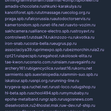
birminghamvsfulham.ru
sarmat-komp.ru
pioneeri.ru
amadis-chocolate.ru
shkurki-karakulya.ru
kanotiforet.spb.ru
tutmassage.ru
ecolog.org.ru
praga.spb.ru
falcorussia.ru
autodoctorservis.ru
kamertondom.spb.ru
net-life.net.ru
avto-vozim.ru
sakhcamera.ru
alliance-electro.spb.ru
stroyavt.ru
controlweb1.ru
tdsak74.ru
kinzozo-ru.ru
kvotka.ru
iron-snab.ru
costa-bella.ru
eugrus.pp.ru
associaciya39.ru
primexpo.spb.ru
bezmorchin.ru
ia2.ru
cpt21.ru
ispecspb.ru
regahost.ru
kolosok-elita.ru
tae-kwon.ru
consrio.com.ru
insiam.ru
avegainfo.ru
archery161.ru
bigencyclica.ru
vlast16.ru
korru.net
sarmiento.spb.su
extelopedia.ru
lammin-suo.spb.ru
iskatour.spb.ru
snpi.org.ru
running-line.ru
krygeva-spa.ru
chel.net.ru
rust-loco.ru
dugshop.ru
hl-beta.spb.ru
school494.spb.ru
mymubaby.ru
epoha-metalband.ru
ngr.spb.ru
rusgosnews.com
dieselvostok.ru
24hostel.msk.ru
w-dev.ru
f-ship.ru