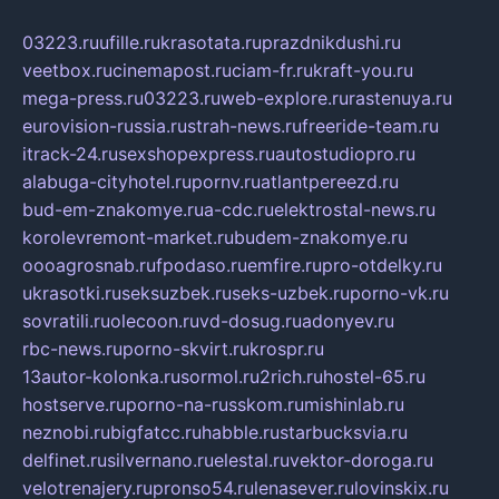
03223.ru
ufille.ru
krasotata.ru
prazdnikdushi.ru
veetbox.ru
cinemapost.ru
ciam-fr.ru
kraft-you.ru
mega-press.ru
03223.ru
web-explore.ru
rastenuya.ru
eurovision-russia.ru
strah-news.ru
freeride-team.ru
itrack-24.ru
sexshopexpress.ru
autostudiopro.ru
alabuga-cityhotel.ru
pornv.ru
atlantpereezd.ru
bud-em-znakomye.ru
a-cdc.ru
elektrostal-news.ru
korolevremont-market.ru
budem-znakomye.ru
oooagrosnab.ru
fpodaso.ru
emfire.ru
pro-otdelky.ru
ukrasotki.ru
seksuzbek.ru
seks-uzbek.ru
porno-vk.ru
sovratili.ru
olecoon.ru
vd-dosug.ru
adonyev.ru
rbc-news.ru
porno-skvirt.ru
krospr.ru
13autor-kolonka.ru
sormol.ru
2rich.ru
hostel-65.ru
hostserve.ru
porno-na-russkom.ru
mishinlab.ru
neznobi.ru
bigfatcc.ru
habble.ru
starbucksvia.ru
delfinet.ru
silvernano.ru
elestal.ru
vektor-doroga.ru
velotrenajery.ru
pronso54.ru
lenasever.ru
lovinskix.ru