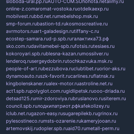
sloboda-ural.pp.ru
AUTO-COM.SU
hohota.net
alimy.ru
online-z.com
aromat-vostoka.ru
otdelkaexp.ru
mobilvest.ru
bbd.net.ru
mebelshop.msk.ru
smp-forum.ru
bastion-td.ru
kosmoscreative.ru
avrmotors.ru
art-galadesign.ru
tiffany-c.ru
ecostep-samara.ru
d-p.spb.ru
галактика73.рф
sko.com.ru
davitamebel-spb.ru
fotsis.ru
tesiaes.ru
kokoroyari.spb.ru
blesna-kazan.ru
mossilver.ru
lenderoq.ru
sergeydobrin.ru
tochkazvuka.msk.ru
people-of-art.ru
bezzubova.ru
clubtibet.ru
orior-aks.ru
dynamoauto.ru
szk-favorit.ru
carlines.ru
flatnsk.ru
kingbolenskaner.ru
alex-motor.ru
astroline.net.ru
act1.spb.ru
polyglot.com.ru
gidlipetsk.ru
ooo-driada.ru
detsad125.ru
mir-zdoroviya.ru
bruslanovo.ru
siterem.ru
council.spb.ru
лодкипатриот.рф
kafekolizey.ru
iclub.net.ru
gazon-easy.ru
sugarepilekb.ru
grinox.ru
pylesostineco.ru
msts-ozarenie.ru
kameryjooan.ru
artemovskij.ru
dopler.spb.ru
aid70.ru
metall-perm.ru