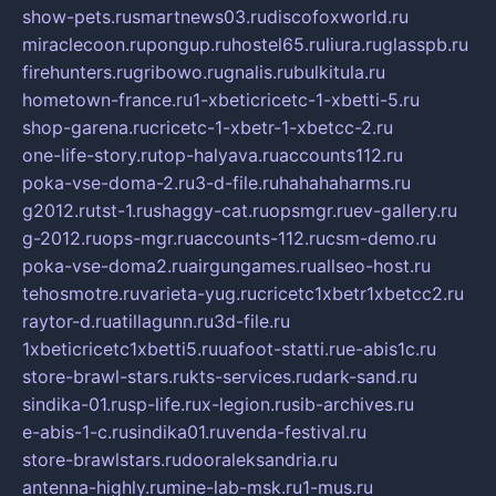
show-pets.ru
smartnews03.ru
discofoxworld.ru
miraclecoon.ru
pongup.ru
hostel65.ru
liura.ru
glasspb.ru
firehunters.ru
gribowo.ru
gnalis.ru
bulkitula.ru
hometown-france.ru
1-xbeticricetc-1-xbetti-5.ru
shop-garena.ru
cricetc-1-xbetr-1-xbetcc-2.ru
one-life-story.ru
top-halyava.ru
accounts112.ru
poka-vse-doma-2.ru
3-d-file.ru
hahahaharms.ru
g2012.ru
tst-1.ru
shaggy-cat.ru
opsmgr.ru
ev-gallery.ru
g-2012.ru
ops-mgr.ru
accounts-112.ru
csm-demo.ru
poka-vse-doma2.ru
airgungames.ru
allseo-host.ru
tehosmotre.ru
varieta-yug.ru
cricetc1xbetr1xbetcc2.ru
raytor-d.ru
atillagunn.ru
3d-file.ru
1xbeticricetc1xbetti5.ru
uafoot-statti.ru
e-abis1c.ru
store-brawl-stars.ru
kts-services.ru
dark-sand.ru
sindika-01.ru
sp-life.ru
x-legion.ru
sib-archives.ru
e-abis-1-c.ru
sindika01.ru
venda-festival.ru
store-brawlstars.ru
dooraleksandria.ru
antenna-highly.ru
mine-lab-msk.ru
1-mus.ru