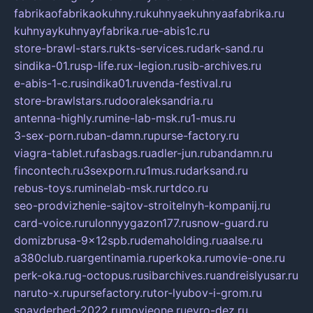
fabrikaofabrikaokuhny.ru
kuhnyaekuhnyaafabrika.ru
kuhnyaykuhnyayfabrika.ru
e-abis1c.ru
store-brawl-stars.ru
kts-services.ru
dark-sand.ru
sindika-01.ru
sp-life.ru
x-legion.ru
sib-archives.ru
e-abis-1-c.ru
sindika01.ru
venda-festival.ru
store-brawlstars.ru
dooraleksandria.ru
antenna-highly.ru
mine-lab-msk.ru
1-mus.ru
3-sex-porn.ru
ban-damn.ru
purse-factory.ru
viagra-tablet.ru
fasbags.ru
adler-jun.ru
bandamn.ru
fincontech.ru
3sexporn.ru
1mus.ru
darksand.ru
rebus-toys.ru
minelab-msk.ru
rtdco.ru
seo-prodvizhenie-sajtov-stroitelnyh-kompanij.ru
card-voice.ru
rulonnyygazon177.ru
snow-guard.ru
domizbrusa-9x12spb.ru
demaholding.ru
aalse.ru
a380club.ru
argentinamia.ru
perkoka.ru
movie-one.ru
perk-oka.ru
g-octopus.ru
sibarchives.ru
andreislyusar.ru
naruto-x.ru
pursefactory.ru
tor-lyubov-i-grom.ru
spayderhed-2022.ru
movieone.ru
evro-dez.ru