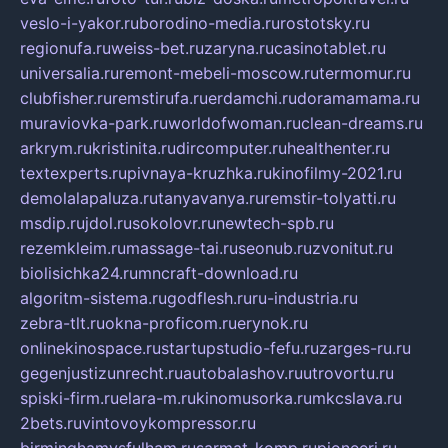
veslo-i-yakor.ru
borodino-media.ru
rostotsky.ru
regionufa.ru
weiss-bet.ru
zaryna.ru
casinotablet.ru
universalia.ru
remont-mebeli-moscow.ru
termomur.ru
clubfisher.ru
remstirufa.ru
erdamchi.ru
doramamama.ru
muraviovka-park.ru
worldofwoman.ru
clean-dreams.ru
arkrym.ru
kristinita.ru
dircomputer.ru
healthenter.ru
textexperts.ru
pivnaya-kruzhka.ru
kinofilmy-2021.ru
demolalapaluza.ru
tanyavanya.ru
remstir-tolyatti.ru
msdip.ru
jdol.ru
sokolovr.ru
newtech-spb.ru
rezemkleim.ru
massage-tai.ru
seonub.ru
zvonitut.ru
biolisichka24.ru
mncraft-download.ru
algoritm-sistema.ru
godflesh.ru
ru-industria.ru
zebra-tlt.ru
okna-proficom.ru
erynok.ru
onlinekinospace.ru
startupstudio-fefu.ru
zarges-ru.ru
gegenjustizunrecht.ru
autobalashov.ru
utrovortu.ru
spiski-firm.ru
elara-m.ru
kinomusorka.ru
mkcslava.ru
2bets.ru
vintovoykompressor.ru