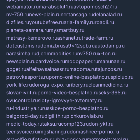
webamator.ru
ma-absolut1.ru
avtopomosch27.ru
nv-750.ru
news-plain.ru
nertansaga.ru
delanalad.ru
dizfiles.ru
youtubefree.ru
aria-family.ru
roadli.ru
planeta-samara.ru
mysmartbuy.ru
matrasy-kemerovo.ru
ashanet.ru
trade-farm.ru
dotcustoms.ru
domizbrusa9x12spb.ru
autodamp.ru
narasimha.ru
djcommodities.ru
nv750.ru
x-ton.ru
newsplain.ru
cardvoice.ru
modopaper.ru
manunae.ru
gbget.ru
alfeihavsalnassr.ru
madoma.ru
tajuncos.ru
petrovkasports.ru
porno-online-besplatno.ru
splclub.ru
york-life.ru
doroga-expo.ru
ribery.ru
cleanmedicine.ru
slovar-ivrit.ru
porno-video-besplatno.ru
seks-365.ru
ovucontrol.ru
sloty-igrovyye-avtomaty.ru
ru-industriya.ru
russkoe-porno-besplatno.ru
belgorod-day.ru
digilith.ru
pichkurovlab.ru
medic-today.ru
taksu.ru
comp123.ru
don-ykt.ru
teensvoice.ru
imgsharing.ru
domashnee-porno.ru
eva-elfie.ru
foto-tur.ru
biz-doska.ru
metropoltravel.ru