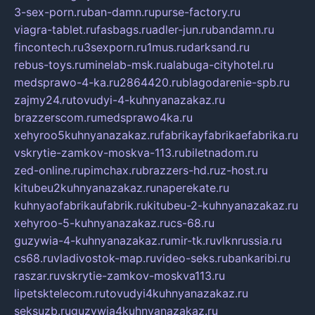
3-sex-porn.ru
ban-damn.ru
purse-factory.ru
viagra-tablet.ru
fasbags.ru
adler-jun.ru
bandamn.ru
fincontech.ru
3sexporn.ru
1mus.ru
darksand.ru
rebus-toys.ru
minelab-msk.ru
alabuga-cityhotel.ru
medsprawo-4-ka.ru
2864420.ru
blagodarenie-spb.ru
zajmy24.ru
tovudyi-4-kuhnyanazakaz.ru
brazzerscom.ru
medsprawo4ka.ru
xehyroo5kuhnyanazakaz.ru
fabrikayfabrikaefabrika.ru
vskrytie-zamkov-moskva-113.ru
biletnadom.ru
zed-online.ru
pimchax.ru
brazzers-hd.ru
z-host.ru
kitubeu2kuhnyanazakaz.ru
naperekate.ru
kuhnyaofabrikaufabrik.ru
kitubeu-2-kuhnyanazakaz.ru
xehyroo-5-kuhnyanazakaz.ru
cs-68.ru
guzywia-4-kuhnyanazakaz.ru
mir-tk.ru
vlknrussia.ru
cs68.ru
vladivostok-map.ru
video-seks.ru
bankaribi.ru
raszar.ru
vskrytie-zamkov-moskva113.ru
lipetsktelecom.ru
tovudyi4kuhnyanazakaz.ru
seksuzb.ru
guzywia4kuhnyanazakaz.ru