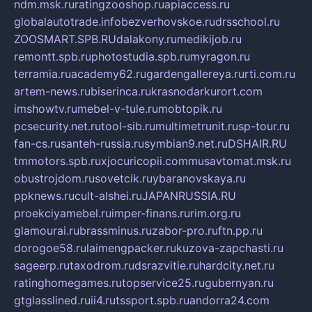
ndm.msk.ru
ratingzooshop.ru
apiaccess.ru
globalautotrade.info
bezverhovskoe.ru
drsschool.ru
ZOOSMART.SPB.RU
dalakony.ru
medikijob.ru
remontt.spb.ru
photostudia.spb.ru
myragon.ru
terramia.ru
academy62.ru
gardengallereya.ru
rti.com.ru
artem-news.ru
biserinca.ru
krasnodarkurort.com
imshowtv.ru
mebel-v-tule.ru
mobtopik.ru
pcsecurity.net.ru
tool-sib.ru
multimetrunit.ru
sp-tour.ru
fan-cs.ru
santeh-russia.ru
symbian9.net.ru
DSHAIR.RU
tmmotors.spb.ru
xjocuricopii.com
musavtomat.msk.ru
obustrojdom.ru
sovetcik.ru
ybaranovskaya.ru
ppknews.ru
cult-alshei.ru
JAPANRUSSIA.RU
proekciyamebel.ru
imper-finans.ru
rim.org.ru
glamourai.ru
brassminus.ru
zabor-pro.ru
ftn.pp.ru
dorogoe58.ru
laimengpacker.ru
kuzova-zapchasti.ru
sageerp.ru
taxodrom.ru
dsrazvitie.ru
hardcity.net.ru
ratinghomegames.ru
topservice25.ru
gubernyan.ru
gtglasslined.ru
ii4.ru
tssport.spb.ru
andorra24.com