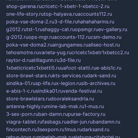
shop-garena.ru
cricetc-1-xbetr-1-xbetcc-2.ru
one-life-story.ru
top-halyava.ru
accounts112.ru
poka-vse-doma-2.ru
3-d-file.ru
hahahaharms.ru
g2012.ru
tst-1.ru
shaggy-cat.ru
opsmgr.ru
ev-gallery.ru
g-2012.ru
ops-mgr.ru
accounts-112.ru
csm-demo.ru
poka-vse-doma2.ru
airgungames.ru
allseo-host.ru
tehosmotre.ru
varieta-yug.ru
cricetc1xbetr1xbetcc2.ru
raytor-d.ru
atillagunn.ru
3d-file.ru
1xbeticricetc1xbetti5.ru
uafoot-statti.ru
e-abis1c.ru
store-brawl-stars.ru
kts-services.ru
dark-sand.ru
sindika-01.ru
sp-life.ru
x-legion.ru
sib-archives.ru
e-abis-1-c.ru
sindika01.ru
venda-festival.ru
store-brawlstars.ru
dooraleksandria.ru
antenna-highly.ru
mine-lab-msk.ru
1-mus.ru
3-sex-porn.ru
ban-damn.ru
purse-factory.ru
viagra-tablet.ru
fasbags.ru
adler-jun.ru
bandamn.ru
fincontech.ru
3sexporn.ru
1mus.ru
darksand.ru
rebus-toys.ru
minelab-msk.ru
alabuga-cityhotel.ru