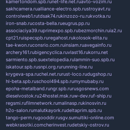
kamertondom.spb.ru
net-life.net.ru
avto-vozim.ru
sakhcamera.ru
alliance-electro.spb.ru
stroyavt.ru
controlweb1.ru
tdsak74.ru
kinzozo-ru.ru
kvotka.ru
iron-snab.ru
costa-bella.ru
eugrus.pp.ru
associaciya39.ru
primexpo.spb.ru
bezmorchin.ru
ia2.ru
cpt21.ru
ispecspb.ru
regahost.ru
kolosok-elita.ru
tae-kwon.ru
consrio.com.ru
insiam.ru
avegainfo.ru
archery161.ru
bigencyclica.ru
vlast16.ru
korru.net
sarmiento.spb.su
extelopedia.ru
lammin-suo.spb.ru
iskatour.spb.ru
snpi.org.ru
running-line.ru
krygeva-spa.ru
chel.net.ru
rust-loco.ru
dugshop.ru
hl-beta.spb.ru
school494.spb.ru
mymubaby.ru
epoha-metalband.ru
ngr.spb.ru
rusgosnews.com
dieselvostok.ru
24hostel.msk.ru
w-dev.ru
f-ship.ru
regsmi.ru
filmnetwork.ru
malinasp.ru
kinosvin.ru
h2o-salon.ru
malutkayork.ru
deltaprim.spb.ru
tango-perm.ru
gooddir.ru
sgv.su
multiki-online.com
webkrasotki.com
cherinvest.ru
detskiy-ostrov.ru