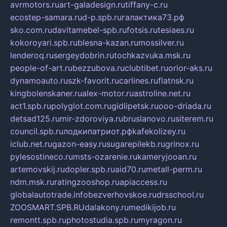
avrmotors.ru
art-galadesign.ru
tiffany-c.ru
ecostep-samara.ru
d-p.spb.ru
галактика73.рф
sko.com.ru
davitamebel-spb.ru
fotsis.ru
tesiaes.ru
kokoroyari.spb.ru
blesna-kazan.ru
mossilver.ru
lenderoq.ru
sergeydobrin.ru
tochkazvuka.msk.ru
people-of-art.ru
bezzubova.ru
clubtibet.ru
orior-aks.ru
dynamoauto.ru
szk-favorit.ru
carlines.ru
flatnsk.ru
kingbolenskaner.ru
alex-motor.ru
astroline.net.ru
act1.spb.ru
polyglot.com.ru
gidlipetsk.ru
ooo-driada.ru
detsad125.ru
mir-zdoroviya.ru
bruslanovo.ru
siterem.ru
council.spb.ru
лодкипатриот.рф
kafekolizey.ru
iclub.net.ru
gazon-easy.ru
sugarepilekb.ru
grinox.ru
pylesostineco.ru
msts-ozarenie.ru
kameryjooan.ru
artemovskij.ru
dopler.spb.ru
aid70.ru
metall-perm.ru
ndm.msk.ru
ratingzooshop.ru
apiaccess.ru
globalautotrade.info
bezverhovskoe.ru
drsschool.ru
ZOOSMART.SPB.RU
dalakony.ru
medikijob.ru
remontt.spb.ru
photostudia.spb.ru
myragon.ru