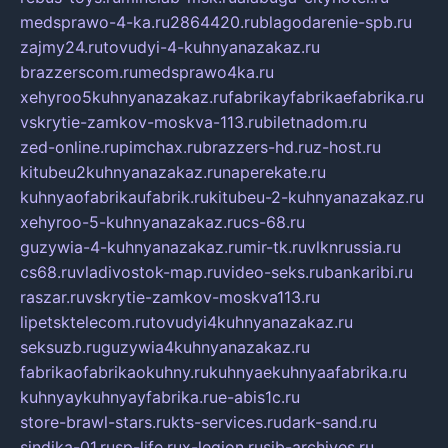
medsprawo-4-ka.ru
2864420.ru
blagodarenie-spb.ru
zajmy24.ru
tovudyi-4-kuhnyanazakaz.ru
brazzerscom.ru
medsprawo4ka.ru
xehyroo5kuhnyanazakaz.ru
fabrikayfabrikaefabrika.ru
vskrytie-zamkov-moskva-113.ru
biletnadom.ru
zed-online.ru
pimchax.ru
brazzers-hd.ru
z-host.ru
kitubeu2kuhnyanazakaz.ru
naperekate.ru
kuhnyaofabrikaufabrik.ru
kitubeu-2-kuhnyanazakaz.ru
xehyroo-5-kuhnyanazakaz.ru
cs-68.ru
guzywia-4-kuhnyanazakaz.ru
mir-tk.ru
vlknrussia.ru
cs68.ru
vladivostok-map.ru
video-seks.ru
bankaribi.ru
raszar.ru
vskrytie-zamkov-moskva113.ru
lipetsktelecom.ru
tovudyi4kuhnyanazakaz.ru
seksuzb.ru
guzywia4kuhnyanazakaz.ru
fabrikaofabrikaokuhny.ru
kuhnyaekuhnyaafabrika.ru
kuhnyaykuhnyayfabrika.ru
e-abis1c.ru
store-brawl-stars.ru
kts-services.ru
dark-sand.ru
sindika-01.ru
sp-life.ru
x-legion.ru
sib-archives.ru