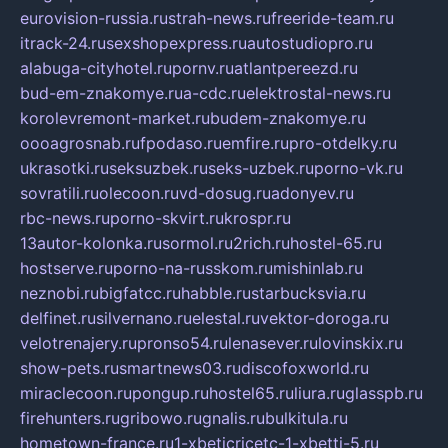
eurovision-russia.ru
strah-news.ru
freeride-team.ru
itrack-24.ru
sexshopexpress.ru
autostudiopro.ru
alabuga-cityhotel.ru
pornv.ru
atlantpereezd.ru
bud-em-znakomye.ru
a-cdc.ru
elektrostal-news.ru
korolevremont-market.ru
budem-znakomye.ru
oooagrosnab.ru
fpodaso.ru
emfire.ru
pro-otdelky.ru
ukrasotki.ru
seksuzbek.ru
seks-uzbek.ru
porno-vk.ru
sovratili.ru
olecoon.ru
vd-dosug.ru
adonyev.ru
rbc-news.ru
porno-skvirt.ru
krospr.ru
13autor-kolonka.ru
sormol.ru
2rich.ru
hostel-65.ru
hostserve.ru
porno-na-russkom.ru
mishinlab.ru
neznobi.ru
bigfatcc.ru
habble.ru
starbucksvia.ru
delfinet.ru
silvernano.ru
elestal.ru
vektor-doroga.ru
velotrenajery.ru
pronso54.ru
lenasever.ru
lovinskix.ru
show-pets.ru
smartnews03.ru
discofoxworld.ru
miraclecoon.ru
pongup.ru
hostel65.ru
liura.ru
glasspb.ru
firehunters.ru
gribowo.ru
gnalis.ru
bulkitula.ru
hometown-france.ru
1-xbeticricetc-1-xbetti-5.ru