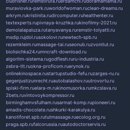
clubfisher.ru
remstirufa.ru
erdamchi.ru
doramamama.ru
muraviovka-park.ru
worldofwoman.ru
clean-dreams.ru
arkrym.ru
kristinita.ru
dircomputer.ru
healthenter.ru
textexperts.ru
pivnaya-kruzhka.ru
kinofilmy-2021.ru
demolalapaluza.ru
tanyavanya.ru
remstir-tolyatti.ru
msdip.ru
jdol.ru
sokolovr.ru
newtech-spb.ru
rezemkleim.ru
massage-tai.ru
seonub.ru
zvonitut.ru
biolisichka24.ru
mncraft-download.ru
algoritm-sistema.ru
godflesh.ru
ru-industria.ru
zebra-tlt.ru
okna-proficom.ru
erynok.ru
onlinekinospace.ru
startupstudio-fefu.ru
zarges-ru.ru
gegenjustizunrecht.ru
autobalashov.ru
utrovortu.ru
spiski-firm.ru
elara-m.ru
kinomusorka.ru
mkcslava.ru
2bets.ru
vintovoykompressor.ru
birminghamvsfulham.ru
sarmat-komp.ru
pioneeri.ru
amadis-chocolate.ru
shkurki-karakulya.ru
kanotiforet.spb.ru
tutmassage.ru
ecolog.org.ru
praga.spb.ru
falcorussia.ru
autodoctorservis.ru