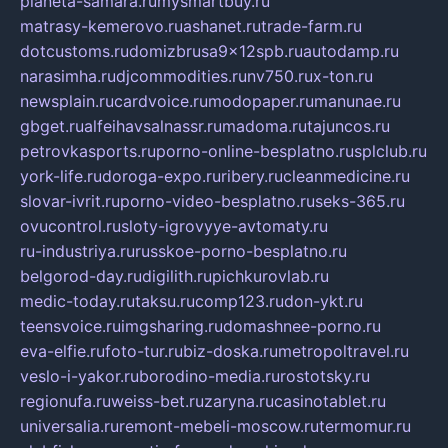
planeta-samara.ru
mysmartbuy.ru
matrasy-kemerovo.ru
ashanet.ru
trade-farm.ru
dotcustoms.ru
domizbrusa9x12spb.ru
autodamp.ru
narasimha.ru
djcommodities.ru
nv750.ru
x-ton.ru
newsplain.ru
cardvoice.ru
modopaper.ru
manunae.ru
gbget.ru
alfeihavsalnassr.ru
madoma.ru
tajuncos.ru
petrovkasports.ru
porno-online-besplatno.ru
splclub.ru
york-life.ru
doroga-expo.ru
ribery.ru
cleanmedicine.ru
slovar-ivrit.ru
porno-video-besplatno.ru
seks-365.ru
ovucontrol.ru
sloty-igrovyye-avtomaty.ru
ru-industriya.ru
russkoe-porno-besplatno.ru
belgorod-day.ru
digilith.ru
pichkurovlab.ru
medic-today.ru
taksu.ru
comp123.ru
don-ykt.ru
teensvoice.ru
imgsharing.ru
domashnee-porno.ru
eva-elfie.ru
foto-tur.ru
biz-doska.ru
metropoltravel.ru
veslo-i-yakor.ru
borodino-media.ru
rostotsky.ru
regionufa.ru
weiss-bet.ru
zaryna.ru
casinotablet.ru
universalia.ru
remont-mebeli-moscow.ru
termomur.ru