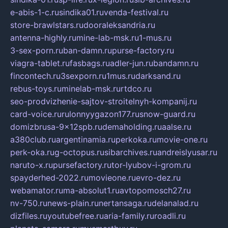
e-abis-1-c.ru
sindika01.ru
venda-festival.ru
store-brawlstars.ru
dooraleksandria.ru
antenna-highly.ru
mine-lab-msk.ru
1-mus.ru
3-sex-porn.ru
ban-damn.ru
purse-factory.ru
viagra-tablet.ru
fasbags.ru
adler-jun.ru
bandamn.ru
fincontech.ru
3sexporn.ru
1mus.ru
darksand.ru
rebus-toys.ru
minelab-msk.ru
rtdco.ru
seo-prodvizhenie-sajtov-stroitelnyh-kompanij.ru
card-voice.ru
rulonnyygazon177.ru
snow-guard.ru
domizbrusa-9x12spb.ru
demaholding.ru
aalse.ru
a380club.ru
argentinamia.ru
perkoka.ru
movie-one.ru
perk-oka.ru
g-octopus.ru
sibarchives.ru
andreislyusar.ru
naruto-x.ru
pursefactory.ru
tor-lyubov-i-grom.ru
spayderhed-2022.ru
movieone.ru
evro-dez.ru
webamator.ru
ma-absolut1.ru
avtopomosch27.ru
nv-750.ru
news-plain.ru
nertansaga.ru
delanalad.ru
dizfiles.ru
youtubefree.ru
aria-family.ru
roadli.ru