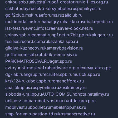
ankou.spb.ru
alvesta1.ru
pdf-creator.ru
nix-files.org.ru
sakhatoday.ru
elektrikersymboler.ru
sputnikyes.ru
golf2club.msk.ru
aeforums.ru
zallclub.ru
multimodal.msk.ru
habaigry.ru
haikko.ru
sobakopedia.ru
isz-fest.ru
ewnc.info
screensaver-clock.net.ru
volnav.spb.ru
comnat.ru
npf.net.ru
7bit.pp.ru
kalugatur.ru
tesiaes.ru
card.com.ru
kazanka.spb.ru
gildiya-kuznecov.ru
kameryboavision.ru
griffoncom.spb.ru
fabrika-emotsiy.ru
PARK-MATROSOVA.RU
agat.spb.ru
avtoyurist-moskva1.ru
hardware.org.ru
схема-авто.рф
dg-lab.ru
angrup.ru
recruiter.spb.ru
music8.spb.ru
krsk124.ru
kubok.spb.ru
romanofforex.ru
analitikaplus.ru
spyonline.ru
zosikamery.ru
sloboda-ural.pp.ru
AUTO-COM.SU
hohota.net
alimy.ru
online-z.com
aromat-vostoka.ru
otdelkaexp.ru
mobilvest.ru
bbd.net.ru
mebelshop.msk.ru
smp-forum.ru
bastion-td.ru
kosmoscreative.ru