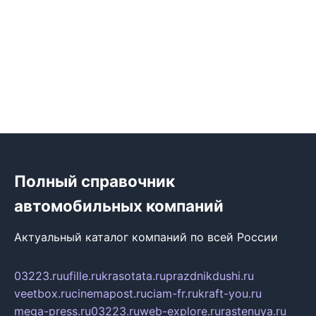
Полный справочник
автомобильных компаний
Актуальный каталог компаний по всей России
03223.ru
ufille.ru
krasotata.ru
prazdnikdushi.ru
veetbox.ru
cinemapost.ru
ciam-fr.ru
kraft-you.ru
mega-press.ru
03223.ru
web-explore.ru
rastenuya.ru