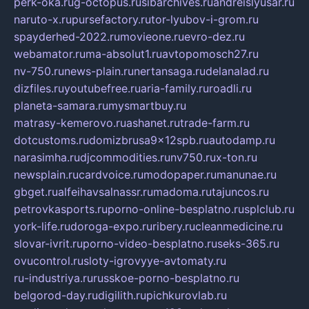
perk-oka.ru
g-octopus.ru
sibarchives.ru
andreislyusar.ru
naruto-x.ru
pursefactory.ru
tor-lyubov-i-grom.ru
spayderhed-2022.ru
movieone.ru
evro-dez.ru
webamator.ru
ma-absolut1.ru
avtopomosch27.ru
nv-750.ru
news-plain.ru
nertansaga.ru
delanalad.ru
dizfiles.ru
youtubefree.ru
aria-family.ru
roadli.ru
planeta-samara.ru
mysmartbuy.ru
matrasy-kemerovo.ru
ashanet.ru
trade-farm.ru
dotcustoms.ru
domizbrusa9x12spb.ru
autodamp.ru
narasimha.ru
djcommodities.ru
nv750.ru
x-ton.ru
newsplain.ru
cardvoice.ru
modopaper.ru
manunae.ru
gbget.ru
alfeihavsalnassr.ru
madoma.ru
tajuncos.ru
petrovkasports.ru
porno-online-besplatno.ru
splclub.ru
york-life.ru
doroga-expo.ru
ribery.ru
cleanmedicine.ru
slovar-ivrit.ru
porno-video-besplatno.ru
seks-365.ru
ovucontrol.ru
sloty-igrovyye-avtomaty.ru
ru-industriya.ru
russkoe-porno-besplatno.ru
belgorod-day.ru
digilith.ru
pichkurovlab.ru