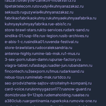
raszar.ru
vskrytie-zamkov-moskva113.ru
lipetsktelecom.ru
tovudyi4kuhnyanazakaz.ru
seksuzb.ru
guzywia4kuhnyanazakaz.ru
fabrikaofabrikaokuhny.ru
kuhnyaekuhnyaafabrika.ru
kuhnyaykuhnyayfabrika.ru
e-abis1c.ru
store-brawl-stars.ru
kts-services.ru
dark-sand.ru
sindika-01.ru
sp-life.ru
x-legion.ru
sib-archives.ru
e-abis-1-c.ru
sindika01.ru
venda-festival.ru
store-brawlstars.ru
dooraleksandria.ru
antenna-highly.ru
mine-lab-msk.ru
1-mus.ru
3-sex-porn.ru
ban-damn.ru
purse-factory.ru
viagra-tablet.ru
fasbags.ru
adler-jun.ru
bandamn.ru
fincontech.ru
3sexporn.ru
1mus.ru
darksand.ru
rebus-toys.ru
minelab-msk.ru
rtdco.ru
seo-prodvizhenie-sajtov-stroitelnyh-kompanij.ru
card-voice.ru
rulonnyygazon177.ru
snow-guard.ru
domizbrusa-9x12spb.ru
demaholding.ru
aalse.ru
a380club.ru
argentinamia.ru
perkoka.ru
movie-one.ru