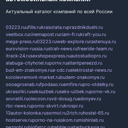
Актуальный каталог компаний по всей России
03223.ru
ufille.ru
krasotata.ru
prazdnikdushi.ru
veetbox.ru
cinemapost.ru
ciam-fr.ru
kraft-you.ru
mega-press.ru
03223.ru
web-explore.ru
rastenuya.ru
eurovision-russia.ru
strah-news.ru
freeride-team.ru
itrack-24.ru
sexshopexpress.ru
autostudiopro.ru
alabuga-cityhotel.ru
pornv.ru
atlantpereezd.ru
bud-em-znakomye.ru
a-cdc.ru
elektrostal-news.ru
korolevremont-market.ru
budem-znakomye.ru
oooagrosnab.ru
fpodaso.ru
emfire.ru
pro-otdelky.ru
ukrasotki.ru
seksuzbek.ru
seks-uzbek.ru
porno-vk.ru
sovratili.ru
olecoon.ru
vd-dosug.ru
adonyev.ru
rbc-news.ru
porno-skvirt.ru
krospr.ru
13autor-kolonka.ru
sormol.ru
2rich.ru
hostel-65.ru
hostserve.ru
porno-na-russkom.ru
mishinlab.ru
neznobi.ru
bigfatcc.ru
habble.ru
starbucksvia.ru