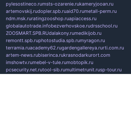
pylesostineco.ru
msts-ozarenie.ru
kameryjooan.ru
artemovskij.ru
dopler.spb.ru
aid70.ru
metall-perm.ru
ndm.msk.ru
ratingzooshop.ru
apiaccess.ru
globalautotrade.info
bezverhovskoe.ru
drsschool.ru
ZOOSMART.SPB.RU
dalakony.ru
medikijob.ru
remontt.spb.ru
photostudia.spb.ru
myragon.ru
terramia.ru
academy62.ru
gardengallereya.ru
rti.com.ru
artem-news.ru
biserinca.ru
krasnodarkurort.com
imshowtv.ru
mebel-v-tule.ru
mobtopik.ru
pcsecurity.net.ru
tool-sib.ru
multimetrunit.ru
sp-tour.ru
fan-cs.ru
santeh-russia.ru
symbian9.net.ru
DSHAIR.RU
tmmotors.spb.ru
xjocuricopii.com
musavtomat.msk.ru
obustrojdom.ru
sovetcik.ru
ybaranovskaya.ru
ppknews.ru
cult-alshei.ru
JAPANRUSSIA.RU
proekciyamebel.ru
imper-finans.ru
rim.org.ru
glamourai.ru
brassminus.ru
zabor-pro.ru
ftn.pp.ru
dorogoe58.ru
laimengpacker.ru
kuzova-zapchasti.ru
sageerp.ru
taxodrom.ru
dsrazvitie.ru
hardcity.net.ru