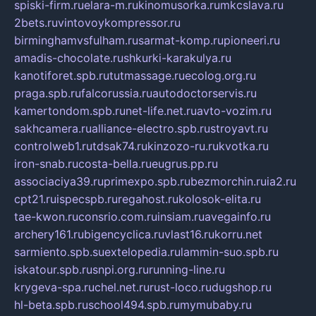
spiski-firm.ru
elara-m.ru
kinomusorka.ru
mkcslava.ru
2bets.ru
vintovoykompressor.ru
birminghamvsfulham.ru
sarmat-komp.ru
pioneeri.ru
amadis-chocolate.ru
shkurki-karakulya.ru
kanotiforet.spb.ru
tutmassage.ru
ecolog.org.ru
praga.spb.ru
falcorussia.ru
autodoctorservis.ru
kamertondom.spb.ru
net-life.net.ru
avto-vozim.ru
sakhcamera.ru
alliance-electro.spb.ru
stroyavt.ru
controlweb1.ru
tdsak74.ru
kinzozo-ru.ru
kvotka.ru
iron-snab.ru
costa-bella.ru
eugrus.pp.ru
associaciya39.ru
primexpo.spb.ru
bezmorchin.ru
ia2.ru
cpt21.ru
ispecspb.ru
regahost.ru
kolosok-elita.ru
tae-kwon.ru
consrio.com.ru
insiam.ru
avegainfo.ru
archery161.ru
bigencyclica.ru
vlast16.ru
korru.net
sarmiento.spb.su
extelopedia.ru
lammin-suo.spb.ru
iskatour.spb.ru
snpi.org.ru
running-line.ru
krygeva-spa.ru
chel.net.ru
rust-loco.ru
dugshop.ru
hl-beta.spb.ru
school494.spb.ru
mymubaby.ru