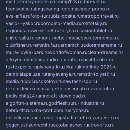
medic-today.ru
taksu.ru
comp123.ru
don-ykt.ru
teensvoice.ru
imgsharing.ru
domashnee-porno.ru
eva-elfie.ru
foto-tur.ru
biz-doska.ru
metropoltravel.ru
veslo-i-yakor.ru
borodino-media.ru
rostotsky.ru
regionufa.ru
weiss-bet.ru
zaryna.ru
casinotablet.ru
universalia.ru
remont-mebeli-moscow.ru
termomur.ru
clubfisher.ru
remstirufa.ru
erdamchi.ru
doramamama.ru
muraviovka-park.ru
worldofwoman.ru
clean-dreams.ru
arkrym.ru
kristinita.ru
dircomputer.ru
healthenter.ru
textexperts.ru
pivnaya-kruzhka.ru
kinofilmy-2021.ru
demolalapaluza.ru
tanyavanya.ru
remstir-tolyatti.ru
msdip.ru
jdol.ru
sokolovr.ru
newtech-spb.ru
rezemkleim.ru
massage-tai.ru
seonub.ru
zvonitut.ru
biolisichka24.ru
mncraft-download.ru
algoritm-sistema.ru
godflesh.ru
ru-industria.ru
zebra-tlt.ru
okna-proficom.ru
erynok.ru
onlinekinospace.ru
startupstudio-fefu.ru
zarges-ru.ru
gegenjustizunrecht.ru
autobalashov.ru
utrovortu.ru