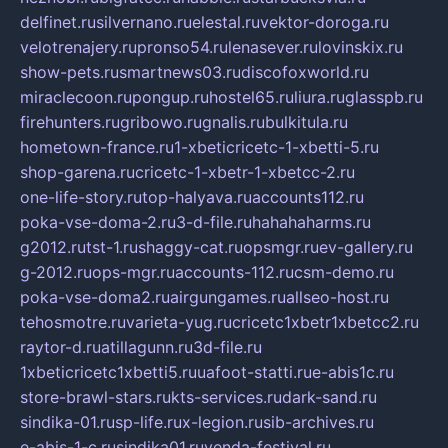
delfinet.ru
silvernano.ru
elestal.ru
vektor-doroga.ru
velotrenajery.ru
pronso54.ru
lenasever.ru
lovinskix.ru
show-pets.ru
smartnews03.ru
discofoxworld.ru
miraclecoon.ru
pongup.ru
hostel65.ru
liura.ru
glasspb.ru
firehunters.ru
gribowo.ru
gnalis.ru
bulkitula.ru
hometown-france.ru
1-xbeticricetc-1-xbetti-5.ru
shop-garena.ru
cricetc-1-xbetr-1-xbetcc-2.ru
one-life-story.ru
top-halyava.ru
accounts112.ru
poka-vse-doma-2.ru
3-d-file.ru
hahahaharms.ru
g2012.ru
tst-1.ru
shaggy-cat.ru
opsmgr.ru
ev-gallery.ru
g-2012.ru
ops-mgr.ru
accounts-112.ru
csm-demo.ru
poka-vse-doma2.ru
airgungames.ru
allseo-host.ru
tehosmotre.ru
varieta-yug.ru
cricetc1xbetr1xbetcc2.ru
raytor-d.ru
atillagunn.ru
3d-file.ru
1xbeticricetc1xbetti5.ru
uafoot-statti.ru
e-abis1c.ru
store-brawl-stars.ru
kts-services.ru
dark-sand.ru
sindika-01.ru
sp-life.ru
x-legion.ru
sib-archives.ru
e-abis-1-c.ru
sindika01.ru
venda-festival.ru