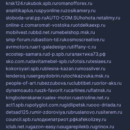
krsk124.ru
kubok.spb.ru
romanofforex.ru
analitikaplus.ru
spyonline.ru
zosikamery.ru
sloboda-ural.pp.ru
AUTO-COM.SU
hohota.net
alimy.ru
online-z.com
aromat-vostoka.ru
otdelkaexp.ru
mobilvest.ru
bbd.net.ru
mebelshop.msk.ru
smp-forum.ru
bastion-td.ru
kosmoscreative.ru
avrmotors.ru
art-galadesign.ru
tiffany-c.ru
ecostep-samara.ru
d-p.spb.ru
галактика73.рф
sko.com.ru
davitamebel-spb.ru
fotsis.ru
tesiaes.ru
kokoroyari.spb.ru
blesna-kazan.ru
mossilver.ru
lenderoq.ru
sergeydobrin.ru
tochkazvuka.msk.ru
people-of-art.ru
bezzubova.ru
clubtibet.ru
orior-aks.ru
dynamoauto.ru
szk-favorit.ru
carlines.ru
flatnsk.ru
kingbolenskaner.ru
alex-motor.ru
astroline.net.ru
act1.spb.ru
polyglot.com.ru
gidlipetsk.ru
ooo-driada.ru
detsad125.ru
mir-zdoroviya.ru
bruslanovo.ru
siterem.ru
council.spb.ru
лодкипатриот.рф
kafekolizey.ru
iclub.net.ru
gazon-easy.ru
sugarepilekb.ru
grinox.ru