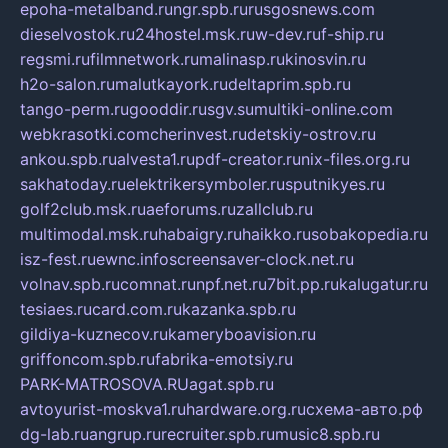
epoha-metalband.ru
ngr.spb.ru
rusgosnews.com
dieselvostok.ru
24hostel.msk.ru
w-dev.ru
f-ship.ru
regsmi.ru
filmnetwork.ru
malinasp.ru
kinosvin.ru
h2o-salon.ru
malutkayork.ru
deltaprim.spb.ru
tango-perm.ru
gooddir.ru
sgv.su
multiki-online.com
webkrasotki.com
cherinvest.ru
detskiy-ostrov.ru
ankou.spb.ru
alvesta1.ru
pdf-creator.ru
nix-files.org.ru
sakhatoday.ru
elektrikersymboler.ru
sputnikyes.ru
golf2club.msk.ru
aeforums.ru
zallclub.ru
multimodal.msk.ru
habaigry.ru
haikko.ru
sobakopedia.ru
isz-fest.ru
ewnc.info
screensaver-clock.net.ru
volnav.spb.ru
comnat.ru
npf.net.ru
7bit.pp.ru
kalugatur.ru
tesiaes.ru
card.com.ru
kazanka.spb.ru
gildiya-kuznecov.ru
kameryboavision.ru
griffoncom.spb.ru
fabrika-emotsiy.ru
PARK-MATROSOVA.RU
agat.spb.ru
avtoyurist-moskva1.ru
hardware.org.ru
схема-авто.рф
dg-lab.ru
angrup.ru
recruiter.spb.ru
music8.spb.ru