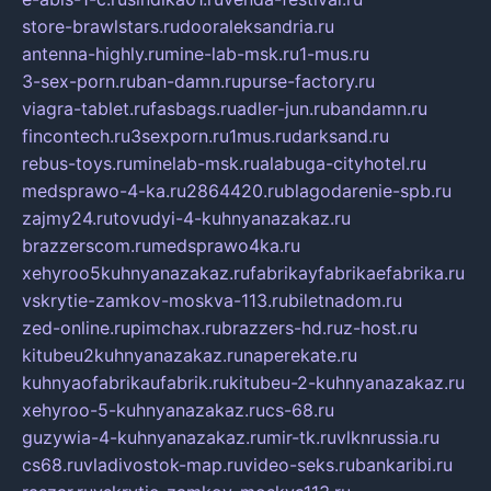
store-brawlstars.ru
dooraleksandria.ru
antenna-highly.ru
mine-lab-msk.ru
1-mus.ru
3-sex-porn.ru
ban-damn.ru
purse-factory.ru
viagra-tablet.ru
fasbags.ru
adler-jun.ru
bandamn.ru
fincontech.ru
3sexporn.ru
1mus.ru
darksand.ru
rebus-toys.ru
minelab-msk.ru
alabuga-cityhotel.ru
medsprawo-4-ka.ru
2864420.ru
blagodarenie-spb.ru
zajmy24.ru
tovudyi-4-kuhnyanazakaz.ru
brazzerscom.ru
medsprawo4ka.ru
xehyroo5kuhnyanazakaz.ru
fabrikayfabrikaefabrika.ru
vskrytie-zamkov-moskva-113.ru
biletnadom.ru
zed-online.ru
pimchax.ru
brazzers-hd.ru
z-host.ru
kitubeu2kuhnyanazakaz.ru
naperekate.ru
kuhnyaofabrikaufabrik.ru
kitubeu-2-kuhnyanazakaz.ru
xehyroo-5-kuhnyanazakaz.ru
cs-68.ru
guzywia-4-kuhnyanazakaz.ru
mir-tk.ru
vlknrussia.ru
cs68.ru
vladivostok-map.ru
video-seks.ru
bankaribi.ru