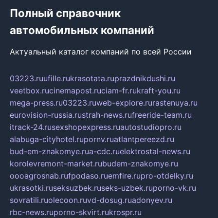
Полный справочник
автомобильных компаний
Актуальный каталог компаний по всей России
03223.ru
ufille.ru
krasotata.ru
prazdnikdushi.ru
veetbox.ru
cinemapost.ru
ciam-fr.ru
kraft-you.ru
mega-press.ru
03223.ru
web-explore.ru
rastenuya.ru
eurovision-russia.ru
strah-news.ru
freeride-team.ru
itrack-24.ru
sexshopexpress.ru
autostudiopro.ru
alabuga-cityhotel.ru
pornv.ru
atlantpereezd.ru
bud-em-znakomye.ru
a-cdc.ru
elektrostal-news.ru
korolevremont-market.ru
budem-znakomye.ru
oooagrosnab.ru
fpodaso.ru
emfire.ru
pro-otdelky.ru
ukrasotki.ru
seksuzbek.ru
seks-uzbek.ru
porno-vk.ru
sovratili.ru
olecoon.ru
vd-dosug.ru
adonyev.ru
rbc-news.ru
porno-skvirt.ru
krospr.ru