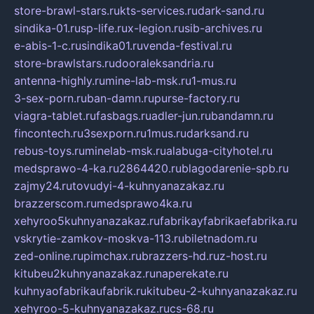
store-brawl-stars.ru
kts-services.ru
dark-sand.ru
sindika-01.ru
sp-life.ru
x-legion.ru
sib-archives.ru
e-abis-1-c.ru
sindika01.ru
venda-festival.ru
store-brawlstars.ru
dooraleksandria.ru
antenna-highly.ru
mine-lab-msk.ru
1-mus.ru
3-sex-porn.ru
ban-damn.ru
purse-factory.ru
viagra-tablet.ru
fasbags.ru
adler-jun.ru
bandamn.ru
fincontech.ru
3sexporn.ru
1mus.ru
darksand.ru
rebus-toys.ru
minelab-msk.ru
alabuga-cityhotel.ru
medsprawo-4-ka.ru
2864420.ru
blagodarenie-spb.ru
zajmy24.ru
tovudyi-4-kuhnyanazakaz.ru
brazzerscom.ru
medsprawo4ka.ru
xehyroo5kuhnyanazakaz.ru
fabrikayfabrikaefabrika.ru
vskrytie-zamkov-moskva-113.ru
biletnadom.ru
zed-online.ru
pimchax.ru
brazzers-hd.ru
z-host.ru
kitubeu2kuhnyanazakaz.ru
naperekate.ru
kuhnyaofabrikaufabrik.ru
kitubeu-2-kuhnyanazakaz.ru
xehyroo-5-kuhnyanazakaz.ru
cs-68.ru