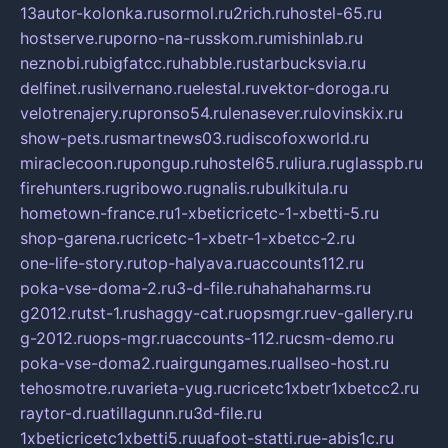
13autor-kolonka.ru
sormol.ru
2rich.ru
hostel-65.ru
hostserve.ru
porno-na-russkom.ru
mishinlab.ru
neznobi.ru
bigfatcc.ru
habble.ru
starbucksvia.ru
delfinet.ru
silvernano.ru
elestal.ru
vektor-doroga.ru
velotrenajery.ru
pronso54.ru
lenasever.ru
lovinskix.ru
show-pets.ru
smartnews03.ru
discofoxworld.ru
miraclecoon.ru
pongup.ru
hostel65.ru
liura.ru
glasspb.ru
firehunters.ru
gribowo.ru
gnalis.ru
bulkitula.ru
hometown-france.ru
1-xbeticricetc-1-xbetti-5.ru
shop-garena.ru
cricetc-1-xbetr-1-xbetcc-2.ru
one-life-story.ru
top-halyava.ru
accounts112.ru
poka-vse-doma-2.ru
3-d-file.ru
hahahaharms.ru
g2012.ru
tst-1.ru
shaggy-cat.ru
opsmgr.ru
ev-gallery.ru
g-2012.ru
ops-mgr.ru
accounts-112.ru
csm-demo.ru
poka-vse-doma2.ru
airgungames.ru
allseo-host.ru
tehosmotre.ru
varieta-yug.ru
cricetc1xbetr1xbetcc2.ru
raytor-d.ru
atillagunn.ru
3d-file.ru
1xbeticricetc1xbetti5.ru
uafoot-statti.ru
e-abis1c.ru