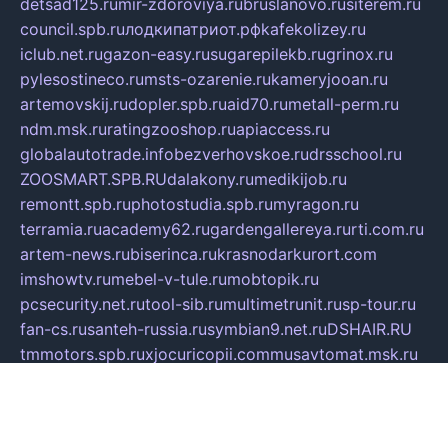
detsad125.ru
mir-zdoroviya.ru
bruslanovo.ru
siterem.ru
council.spb.ru
лодкипатриот.рф
kafekolizey.ru
iclub.net.ru
gazon-easy.ru
sugarepilekb.ru
grinox.ru
pylesostineco.ru
msts-ozarenie.ru
kameryjooan.ru
artemovskij.ru
dopler.spb.ru
aid70.ru
metall-perm.ru
ndm.msk.ru
ratingzooshop.ru
apiaccess.ru
globalautotrade.info
bezverhovskoe.ru
drsschool.ru
ZOOSMART.SPB.RU
dalakony.ru
medikijob.ru
remontt.spb.ru
photostudia.spb.ru
myragon.ru
terramia.ru
academy62.ru
gardengallereya.ru
rti.com.ru
artem-news.ru
biserinca.ru
krasnodarkurort.com
imshowtv.ru
mebel-v-tule.ru
mobtopik.ru
pcsecurity.net.ru
tool-sib.ru
multimetrunit.ru
sp-tour.ru
fan-cs.ru
santeh-russia.ru
symbian9.net.ru
DSHAIR.RU
tmmotors.spb.ru
xjocuricopii.com
musavtomat.msk.ru
obustrojdom.ru
sovetcik.ru
ybaranovskaya.ru
ppknews.ru
cult-alshei.ru
JAPANRUSSIA.RU
proekciyamebel.ru
imper-finans.ru
rim.org.ru