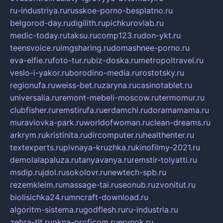
ru-industriya.ru
russkoe-porno-besplatno.ru
belgorod-day.ru
digilith.ru
pichkurovlab.ru
medic-today.ru
taksu.ru
comp123.ru
don-ykt.ru
teensvoice.ru
imgsharing.ru
domashnee-porno.ru
eva-elfie.ru
foto-tur.ru
biz-doska.ru
metropoltravel.ru
veslo-i-yakor.ru
borodino-media.ru
rostotsky.ru
regionufa.ru
weiss-bet.ru
zaryna.ru
casinotablet.ru
universalia.ru
remont-mebeli-moscow.ru
termomur.ru
clubfisher.ru
remstirufa.ru
erdamchi.ru
doramamama.ru
muraviovka-park.ru
worldofwoman.ru
clean-dreams.ru
arkrym.ru
kristinita.ru
dircomputer.ru
healthenter.ru
textexperts.ru
pivnaya-kruzhka.ru
kinofilmy-2021.ru
demolalapaluza.ru
tanyavanya.ru
remstir-tolyatti.ru
msdip.ru
jdol.ru
sokolovr.ru
newtech-spb.ru
rezemkleim.ru
massage-tai.ru
seonub.ru
zvonitut.ru
biolisichka24.ru
mncraft-download.ru
algoritm-sistema.ru
godflesh.ru
ru-industria.ru
zebra-tlt.ru
okna-proficom.ru
erynok.ru