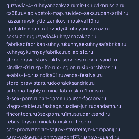
guzywia-4-kuhnyanazakaz.ru
mir-tk.ru
vlknrussia.ru
cs68.ru
vladivostok-map.ru
video-seks.ru
bankaribi.ru
raszar.ru
vskrytie-zamkov-moskva113.ru
lipetsktelecom.ru
tovudyi4kuhnyanazakaz.ru
seksuzb.ru
guzywia4kuhnyanazakaz.ru
fabrikaofabrikaokuhny.ru
kuhnyaekuhnyaafabrika.ru
kuhnyaykuhnyayfabrika.ru
e-abis1c.ru
store-brawl-stars.ru
kts-services.ru
dark-sand.ru
sindika-01.ru
sp-life.ru
x-legion.ru
sib-archives.ru
e-abis-1-c.ru
sindika01.ru
venda-festival.ru
store-brawlstars.ru
dooraleksandria.ru
antenna-highly.ru
mine-lab-msk.ru
1-mus.ru
3-sex-porn.ru
ban-damn.ru
purse-factory.ru
viagra-tablet.ru
fasbags.ru
adler-jun.ru
bandamn.ru
fincontech.ru
3sexporn.ru
1mus.ru
darksand.ru
rebus-toys.ru
minelab-msk.ru
rtdco.ru
seo-prodvizhenie-sajtov-stroitelnyh-kompanij.ru
card-voice.ru
rulonnyygazon177.ru
snow-guard.ru