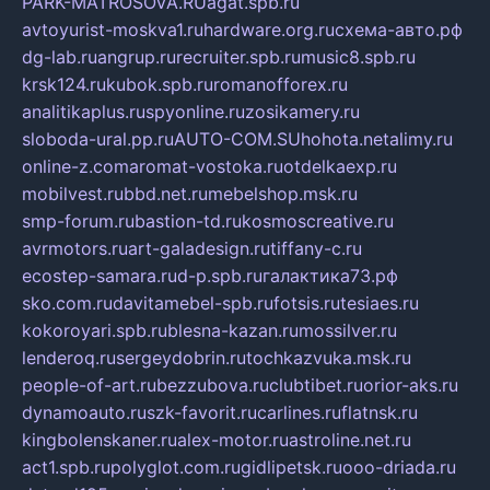
PARK-MATROSOVA.RU
agat.spb.ru
avtoyurist-moskva1.ru
hardware.org.ru
схема-авто.рф
dg-lab.ru
angrup.ru
recruiter.spb.ru
music8.spb.ru
krsk124.ru
kubok.spb.ru
romanofforex.ru
analitikaplus.ru
spyonline.ru
zosikamery.ru
sloboda-ural.pp.ru
AUTO-COM.SU
hohota.net
alimy.ru
online-z.com
aromat-vostoka.ru
otdelkaexp.ru
mobilvest.ru
bbd.net.ru
mebelshop.msk.ru
smp-forum.ru
bastion-td.ru
kosmoscreative.ru
avrmotors.ru
art-galadesign.ru
tiffany-c.ru
ecostep-samara.ru
d-p.spb.ru
галактика73.рф
sko.com.ru
davitamebel-spb.ru
fotsis.ru
tesiaes.ru
kokoroyari.spb.ru
blesna-kazan.ru
mossilver.ru
lenderoq.ru
sergeydobrin.ru
tochkazvuka.msk.ru
people-of-art.ru
bezzubova.ru
clubtibet.ru
orior-aks.ru
dynamoauto.ru
szk-favorit.ru
carlines.ru
flatnsk.ru
kingbolenskaner.ru
alex-motor.ru
astroline.net.ru
act1.spb.ru
polyglot.com.ru
gidlipetsk.ru
ooo-driada.ru