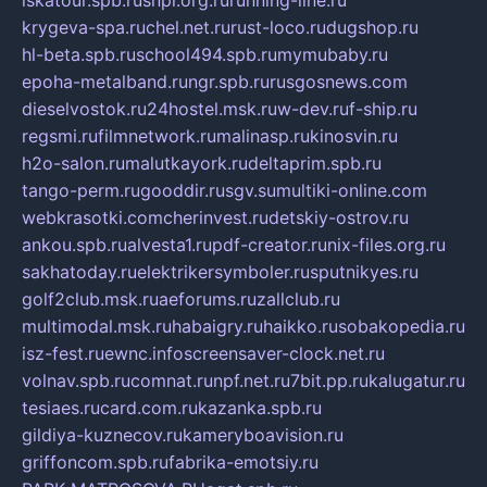
iskatour.spb.ru
snpi.org.ru
running-line.ru
krygeva-spa.ru
chel.net.ru
rust-loco.ru
dugshop.ru
hl-beta.spb.ru
school494.spb.ru
mymubaby.ru
epoha-metalband.ru
ngr.spb.ru
rusgosnews.com
dieselvostok.ru
24hostel.msk.ru
w-dev.ru
f-ship.ru
regsmi.ru
filmnetwork.ru
malinasp.ru
kinosvin.ru
h2o-salon.ru
malutkayork.ru
deltaprim.spb.ru
tango-perm.ru
gooddir.ru
sgv.su
multiki-online.com
webkrasotki.com
cherinvest.ru
detskiy-ostrov.ru
ankou.spb.ru
alvesta1.ru
pdf-creator.ru
nix-files.org.ru
sakhatoday.ru
elektrikersymboler.ru
sputnikyes.ru
golf2club.msk.ru
aeforums.ru
zallclub.ru
multimodal.msk.ru
habaigry.ru
haikko.ru
sobakopedia.ru
isz-fest.ru
ewnc.info
screensaver-clock.net.ru
volnav.spb.ru
comnat.ru
npf.net.ru
7bit.pp.ru
kalugatur.ru
tesiaes.ru
card.com.ru
kazanka.spb.ru
gildiya-kuznecov.ru
kameryboavision.ru
griffoncom.spb.ru
fabrika-emotsiy.ru