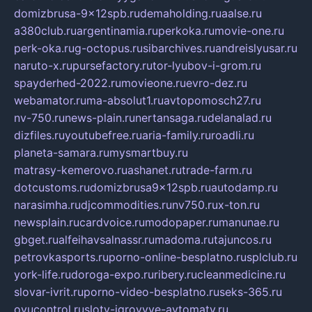
domizbrusa-9x12spb.ru
demaholding.ru
aalse.ru
a380club.ru
argentinamia.ru
perkoka.ru
movie-one.ru
perk-oka.ru
g-octopus.ru
sibarchives.ru
andreislyusar.ru
naruto-x.ru
pursefactory.ru
tor-lyubov-i-grom.ru
spayderhed-2022.ru
movieone.ru
evro-dez.ru
webamator.ru
ma-absolut1.ru
avtopomosch27.ru
nv-750.ru
news-plain.ru
nertansaga.ru
delanalad.ru
dizfiles.ru
youtubefree.ru
aria-family.ru
roadli.ru
planeta-samara.ru
mysmartbuy.ru
matrasy-kemerovo.ru
ashanet.ru
trade-farm.ru
dotcustoms.ru
domizbrusa9x12spb.ru
autodamp.ru
narasimha.ru
djcommodities.ru
nv750.ru
x-ton.ru
newsplain.ru
cardvoice.ru
modopaper.ru
manunae.ru
gbget.ru
alfeihavsalnassr.ru
madoma.ru
tajuncos.ru
petrovkasports.ru
porno-online-besplatno.ru
splclub.ru
york-life.ru
doroga-expo.ru
ribery.ru
cleanmedicine.ru
slovar-ivrit.ru
porno-video-besplatno.ru
seks-365.ru
ovucontrol.ru
sloty-igrovyye-avtomaty.ru