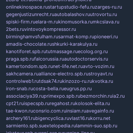
onlinekinospace.ru
startupstudio-fefu.ru
zarges-ru.ru
gegenjustizunrecht.ru
autobalashov.ru
utrovortu.ru
spiski-firm.ru
elara-m.ru
kinomusorka.ru
mkcslava.ru
2bets.ru
vintovoykompressor.ru
birminghamvsfulham.ru
sarmat-komp.ru
pioneeri.ru
amadis-chocolate.ru
shkurki-karakulya.ru
kanotiforet.spb.ru
tutmassage.ru
ecolog.org.ru
praga.spb.ru
falcorussia.ru
autodoctorservis.ru
kamertondom.spb.ru
net-life.net.ru
avto-vozim.ru
sakhcamera.ru
alliance-electro.spb.ru
stroyavt.ru
controlweb1.ru
tdsak74.ru
kinzozo-ru.ru
kvotka.ru
iron-snab.ru
costa-bella.ru
eugrus.pp.ru
associaciya39.ru
primexpo.spb.ru
bezmorchin.ru
ia2.ru
cpt21.ru
ispecspb.ru
regahost.ru
kolosok-elita.ru
tae-kwon.ru
consrio.com.ru
insiam.ru
avegainfo.ru
archery161.ru
bigencyclica.ru
vlast16.ru
korru.net
sarmiento.spb.su
extelopedia.ru
lammin-suo.spb.ru