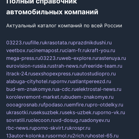
Полный справочник
автомобильных компаний
Актуальный каталог компаний по всей России
03223.ru
ufille.ru
krasotata.ru
prazdnikdushi.ru
veetbox.ru
cinemapost.ru
ciam-fr.ru
kraft-you.ru
mega-press.ru
03223.ru
web-explore.ru
rastenuya.ru
eurovision-russia.ru
strah-news.ru
freeride-team.ru
itrack-24.ru
sexshopexpress.ru
autostudiopro.ru
alabuga-cityhotel.ru
pornv.ru
atlantpereezd.ru
bud-em-znakomye.ru
a-cdc.ru
elektrostal-news.ru
korolevremont-market.ru
budem-znakomye.ru
oooagrosnab.ru
fpodaso.ru
emfire.ru
pro-otdelky.ru
ukrasotki.ru
seksuzbek.ru
seks-uzbek.ru
porno-vk.ru
sovratili.ru
olecoon.ru
vd-dosug.ru
adonyev.ru
rbc-news.ru
porno-skvirt.ru
krospr.ru
13autor-kolonka.ru
sormol.ru
2rich.ru
hostel-65.ru