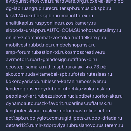
avtoyurist-moskva1.ru
hardware.org.ru
схема-авто.рф
dg-lab.ru
angrup.ru
recruiter.spb.ru
music8.spb.ru
krsk124.ru
kubok.spb.ru
romanofforex.ru
analitikaplus.ru
spyonline.ru
zosikamery.ru
sloboda-ural.pp.ru
AUTO-COM.SU
hohota.net
alimy.ru
online-z.com
aromat-vostoka.ru
otdelkaexp.ru
mobilvest.ru
bbd.net.ru
mebelshop.msk.ru
smp-forum.ru
bastion-td.ru
kosmoscreative.ru
avrmotors.ru
art-galadesign.ru
tiffany-c.ru
ecostep-samara.ru
d-p.spb.ru
галактика73.рф
sko.com.ru
davitamebel-spb.ru
fotsis.ru
tesiaes.ru
kokoroyari.spb.ru
blesna-kazan.ru
mossilver.ru
lenderoq.ru
sergeydobrin.ru
tochkazvuka.msk.ru
people-of-art.ru
bezzubova.ru
clubtibet.ru
orior-aks.ru
dynamoauto.ru
szk-favorit.ru
carlines.ru
flatnsk.ru
kingbolenskaner.ru
alex-motor.ru
astroline.net.ru
act1.spb.ru
polyglot.com.ru
gidlipetsk.ru
ooo-driada.ru
detsad125.ru
mir-zdoroviya.ru
bruslanovo.ru
siterem.ru