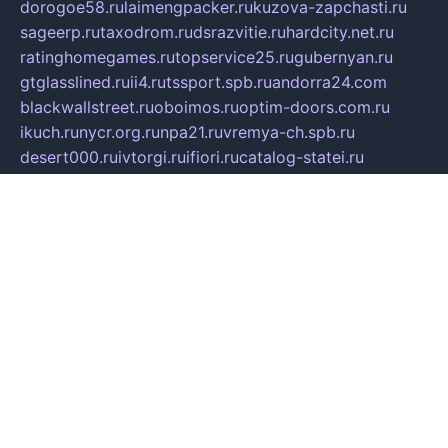
dorogoe58.ru
laimengpacker.ru
kuzova-zapchasti.ru
sageerp.ru
taxodrom.ru
dsrazvitie.ru
hardcity.net.ru
ratinghomegames.ru
topservice25.ru
gubernyan.ru
gtglasslined.ru
ii4.ru
tssport.spb.ru
andorra24.com
blackwallstreet.ru
oboimos.ru
optim-doors.com.ru
ikuch.ru
nycr.org.ru
npa21.ru
vremya-ch.spb.ru
desert000.ru
ivtorgi.ru
ifiori.ru
catalog-statei.ru
dcv.org.ru
spetsmaster174.ru
ipkameryhiseeu.ru
dum26.ru
ruspol.spb.ru
fr-opendp.ru
kam-solnyshko.ru
cheyenne-arapaho.ru
sevzapmetal.spb.ru
ted-lapidus.spb.ru
parasite-eliminator.ru
sigma-complete.ru
modernworld.ru
dama-moda.ru
eholot-group.ru
sk-nvkz.ru
DRONGOLD.RU
democratia2.ru
i-farmer.ru
mass-sport.org
jablonex.spb.ru
bookmess.ru
linkword.ru
refineua.com.ru
cs-spec.net.ru
altay-mebel.ru
DNK-THEATRE.RU
mechaniks.spb.ru
ipcamtechage.ru
skosta.ru
a-sun.ru
stroy-ldsp.ru
snowlands.org.ru