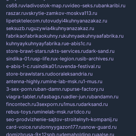
cs68.ru
vladivostok-map.ru
video-seks.ru
bankaribi.ru
raszar.ru
vskrytie-zamkov-moskva113.ru
lipetsktelecom.ru
tovudyi4kuhnyanazakaz.ru
seksuzb.ru
guzywia4kuhnyanazakaz.ru
fabrikaofabrikaokuhny.ru
kuhnyaekuhnyaafabrika.ru
kuhnyaykuhnyayfabrika.ru
e-abis1c.ru
store-brawl-stars.ru
kts-services.ru
dark-sand.ru
sindika-01.ru
sp-life.ru
x-legion.ru
sib-archives.ru
e-abis-1-c.ru
sindika01.ru
venda-festival.ru
store-brawlstars.ru
dooraleksandria.ru
antenna-highly.ru
mine-lab-msk.ru
1-mus.ru
3-sex-porn.ru
ban-damn.ru
purse-factory.ru
viagra-tablet.ru
fasbags.ru
adler-jun.ru
bandamn.ru
fincontech.ru
3sexporn.ru
1mus.ru
darksand.ru
rebus-toys.ru
minelab-msk.ru
rtdco.ru
seo-prodvizhenie-sajtov-stroitelnyh-kompanij.ru
card-voice.ru
rulonnyygazon177.ru
snow-guard.ru
domizbrusa-9x12spb.ru
demaholding.ru
aalse.ru