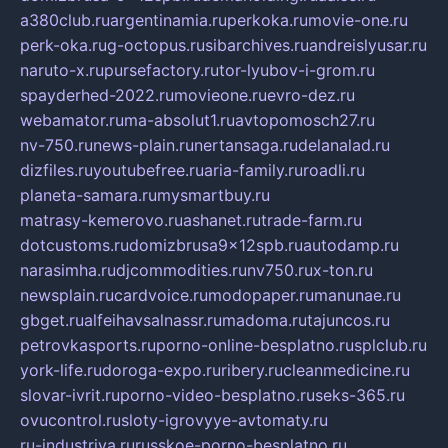
a380club.ru
argentinamia.ru
perkoka.ru
movie-one.ru
perk-oka.ru
g-octopus.ru
sibarchives.ru
andreislyusar.ru
naruto-x.ru
pursefactory.ru
tor-lyubov-i-grom.ru
spayderhed-2022.ru
movieone.ru
evro-dez.ru
webamator.ru
ma-absolut1.ru
avtopomosch27.ru
nv-750.ru
news-plain.ru
nertansaga.ru
delanalad.ru
dizfiles.ru
youtubefree.ru
aria-family.ru
roadli.ru
planeta-samara.ru
mysmartbuy.ru
matrasy-kemerovo.ru
ashanet.ru
trade-farm.ru
dotcustoms.ru
domizbrusa9x12spb.ru
autodamp.ru
narasimha.ru
djcommodities.ru
nv750.ru
x-ton.ru
newsplain.ru
cardvoice.ru
modopaper.ru
manunae.ru
gbget.ru
alfeihavsalnassr.ru
madoma.ru
tajuncos.ru
petrovkasports.ru
porno-online-besplatno.ru
splclub.ru
york-life.ru
doroga-expo.ru
ribery.ru
cleanmedicine.ru
slovar-ivrit.ru
porno-video-besplatno.ru
seks-365.ru
ovucontrol.ru
sloty-igrovyye-avtomaty.ru
ru-industriya.ru
russkoe-porno-besplatno.ru