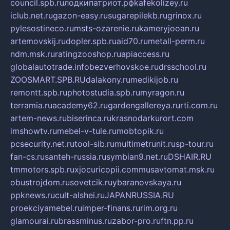
council.spb.ru
лодкипатриот.рф
kafekolizey.ru
iclub.net.ru
gazon-easy.ru
sugarepilekb.ru
grinox.ru
pylesostineco.ru
msts-ozarenie.ru
kameryjooan.ru
artemovskij.ru
dopler.spb.ru
aid70.ru
metall-perm.ru
ndm.msk.ru
ratingzooshop.ru
apiaccess.ru
globalautotrade.info
bezverhovskoe.ru
drsschool.ru
ZOOSMART.SPB.RU
dalakony.ru
medikijob.ru
remontt.spb.ru
photostudia.spb.ru
myragon.ru
terramia.ru
academy62.ru
gardengallereya.ru
rti.com.ru
artem-news.ru
biserinca.ru
krasnodarkurort.com
imshowtv.ru
mebel-v-tule.ru
mobtopik.ru
pcsecurity.net.ru
tool-sib.ru
multimetrunit.ru
sp-tour.ru
fan-cs.ru
santeh-russia.ru
symbian9.net.ru
DSHAIR.RU
tmmotors.spb.ru
xjocuricopii.com
musavtomat.msk.ru
obustrojdom.ru
sovetcik.ru
ybaranovskaya.ru
ppknews.ru
cult-alshei.ru
JAPANRUSSIA.RU
proekciyamebel.ru
imper-finans.ru
rim.org.ru
glamourai.ru
brassminus.ru
zabor-pro.ru
ftn.pp.ru