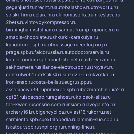
gegenjustizunrecht.ru
autobalashov.ru
utrovortu.ru
spiski-firm.ru
elara-m.ru
kinomusorka.ru
mkcslava.ru
2bets.ru
vintovoykompressor.ru
birminghamvsfulham.ru
sarmat-komp.ru
pioneeri.ru
amadis-chocolate.ru
shkurki-karakulya.ru
kanotiforet.spb.ru
tutmassage.ru
ecolog.org.ru
praga.spb.ru
falcorussia.ru
autodoctorservis.ru
kamertondom.spb.ru
net-life.net.ru
avto-vozim.ru
sakhcamera.ru
alliance-electro.spb.ru
stroyavt.ru
controlweb1.ru
tdsak74.ru
kinzozo-ru.ru
kvotka.ru
iron-snab.ru
costa-bella.ru
eugrus.pp.ru
associaciya39.ru
primexpo.spb.ru
bezmorchin.ru
ia2.ru
cpt21.ru
ispecspb.ru
regahost.ru
kolosok-elita.ru
tae-kwon.ru
consrio.com.ru
insiam.ru
avegainfo.ru
archery161.ru
bigencyclica.ru
vlast16.ru
korru.net
sarmiento.spb.su
extelopedia.ru
lammin-suo.spb.ru
iskatour.spb.ru
snpi.org.ru
running-line.ru