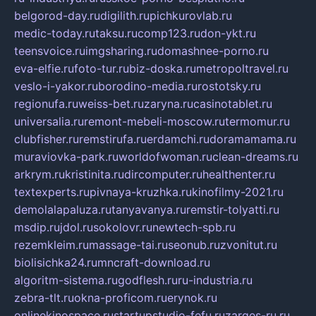
belgorod-day.ru
digilith.ru
pichkurovlab.ru
medic-today.ru
taksu.ru
comp123.ru
don-ykt.ru
teensvoice.ru
imgsharing.ru
domashnee-porno.ru
eva-elfie.ru
foto-tur.ru
biz-doska.ru
metropoltravel.ru
veslo-i-yakor.ru
borodino-media.ru
rostotsky.ru
regionufa.ru
weiss-bet.ru
zaryna.ru
casinotablet.ru
universalia.ru
remont-mebeli-moscow.ru
termomur.ru
clubfisher.ru
remstirufa.ru
erdamchi.ru
doramamama.ru
muraviovka-park.ru
worldofwoman.ru
clean-dreams.ru
arkrym.ru
kristinita.ru
dircomputer.ru
healthenter.ru
textexperts.ru
pivnaya-kruzhka.ru
kinofilmy-2021.ru
demolalapaluza.ru
tanyavanya.ru
remstir-tolyatti.ru
msdip.ru
jdol.ru
sokolovr.ru
newtech-spb.ru
rezemkleim.ru
massage-tai.ru
seonub.ru
zvonitut.ru
biolisichka24.ru
mncraft-download.ru
algoritm-sistema.ru
godflesh.ru
ru-industria.ru
zebra-tlt.ru
okna-proficom.ru
erynok.ru
onlinekinospace.ru
startupstudio-fefu.ru
zarges-ru.ru