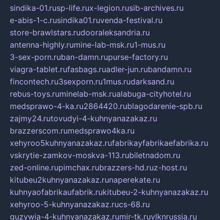
sindika-01.ru
sp-life.ru
x-legion.ru
sib-archives.ru
e-abis-1-c.ru
sindika01.ru
venda-festival.ru
store-brawlstars.ru
dooraleksandria.ru
antenna-highly.ru
mine-lab-msk.ru
1-mus.ru
3-sex-porn.ru
ban-damn.ru
purse-factory.ru
viagra-tablet.ru
fasbags.ru
adler-jun.ru
bandamn.ru
fincontech.ru
3sexporn.ru
1mus.ru
darksand.ru
rebus-toys.ru
minelab-msk.ru
alabuga-cityhotel.ru
medsprawo-4-ka.ru
2864420.ru
blagodarenie-spb.ru
zajmy24.ru
tovudyi-4-kuhnyanazakaz.ru
brazzerscom.ru
medsprawo4ka.ru
xehyroo5kuhnyanazakaz.ru
fabrikayfabrikaefabrika.ru
vskrytie-zamkov-moskva-113.ru
biletnadom.ru
zed-online.ru
pimchax.ru
brazzers-hd.ru
z-host.ru
kitubeu2kuhnyanazakaz.ru
naperekate.ru
kuhnyaofabrikaufabrik.ru
kitubeu-2-kuhnyanazakaz.ru
xehyroo-5-kuhnyanazakaz.ru
cs-68.ru
guzywia-4-kuhnyanazakaz.ru
mir-tk.ru
vlknrussia.ru