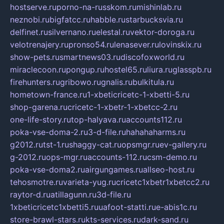
hostserve.ru
porno-na-russkom.ru
mishinlab.ru
neznobi.ru
bigfatcc.ru
habble.ru
starbucksvia.ru
delfinet.ru
silvernano.ru
elestal.ru
vektor-doroga.ru
velotrenajery.ru
pronso54.ru
lenasever.ru
lovinskix.ru
show-pets.ru
smartnews03.ru
discofoxworld.ru
miraclecoon.ru
pongup.ru
hostel65.ru
liura.ru
glasspb.ru
firehunters.ru
gribowo.ru
gnalis.ru
bulkitula.ru
hometown-france.ru
1-xbeticricetc-1-xbetti-5.ru
shop-garena.ru
cricetc-1-xbetr-1-xbetcc-2.ru
one-life-story.ru
top-halyava.ru
accounts112.ru
poka-vse-doma-2.ru
3-d-file.ru
hahahaharms.ru
g2012.ru
tst-1.ru
shaggy-cat.ru
opsmgr.ru
ev-gallery.ru
g-2012.ru
ops-mgr.ru
accounts-112.ru
csm-demo.ru
poka-vse-doma2.ru
airgungames.ru
allseo-host.ru
tehosmotre.ru
varieta-yug.ru
cricetc1xbetr1xbetcc2.ru
raytor-d.ru
atillagunn.ru
3d-file.ru
1xbeticricetc1xbetti5.ru
uafoot-statti.ru
e-abis1c.ru
store-brawl-stars.ru
kts-services.ru
dark-sand.ru