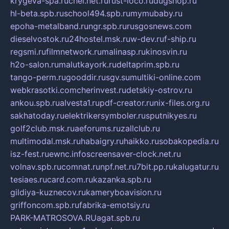
krygeva-spa.ru
chel.net.ru
rust-loco.ru
dugshop.ru
hl-beta.spb.ru
school494.spb.ru
mymubaby.ru
epoha-metalband.ru
ngr.spb.ru
rusgosnews.com
dieselvostok.ru
24hostel.msk.ru
w-dev.ru
f-ship.ru
regsmi.ru
filmnetwork.ru
malinasp.ru
kinosvin.ru
h2o-salon.ru
malutkayork.ru
deltaprim.spb.ru
tango-perm.ru
gooddir.ru
sgv.su
multiki-online.com
webkrasotki.com
cherinvest.ru
detskiy-ostrov.ru
ankou.spb.ru
alvesta1.ru
pdf-creator.ru
nix-files.org.ru
sakhatoday.ru
elektrikersymboler.ru
sputnikyes.ru
golf2club.msk.ru
aeforums.ru
zallclub.ru
multimodal.msk.ru
habaigry.ru
haikko.ru
sobakopedia.ru
isz-fest.ru
ewnc.info
screensaver-clock.net.ru
volnav.spb.ru
comnat.ru
npf.net.ru
7bit.pp.ru
kalugatur.ru
tesiaes.ru
card.com.ru
kazanka.spb.ru
gildiya-kuznecov.ru
kameryboavision.ru
griffoncom.spb.ru
fabrika-emotsiy.ru
PARK-MATROSOVA.RU
agat.spb.ru