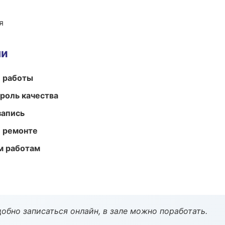
я
ми
е работы
роль качества
запись
и ремонте
м работам
обно записаться онлайн, в зале можно поработать.