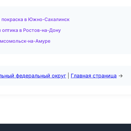
 и покраска в Южно-Сахалинск
и оптика в Ростов-на-Дону
омсомольск-на-Амуре
альный федеральный округ
|
Главная страница
→