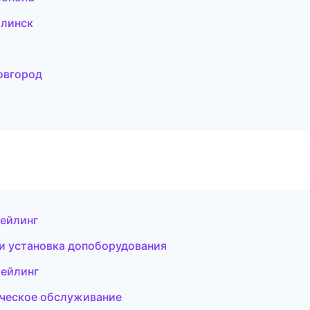
линск
Новгород
тейлинг
и установка допоборудования
тейлинг
ическое обслуживание