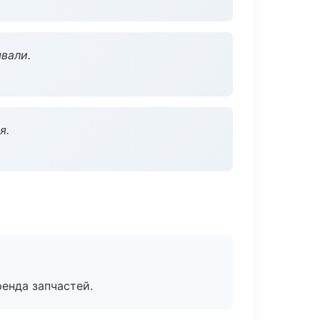
вали.
я.
енда запчастей.