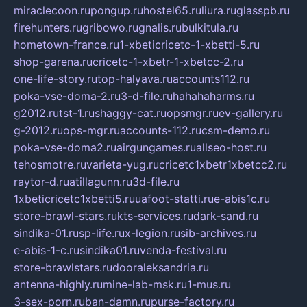
miraclecoon.ru
pongup.ru
hostel65.ru
liura.ru
glasspb.ru
firehunters.ru
gribowo.ru
gnalis.ru
bulkitula.ru
hometown-france.ru
1-xbeticricetc-1-xbetti-5.ru
shop-garena.ru
cricetc-1-xbetr-1-xbetcc-2.ru
one-life-story.ru
top-halyava.ru
accounts112.ru
poka-vse-doma-2.ru
3-d-file.ru
hahahaharms.ru
g2012.ru
tst-1.ru
shaggy-cat.ru
opsmgr.ru
ev-gallery.ru
g-2012.ru
ops-mgr.ru
accounts-112.ru
csm-demo.ru
poka-vse-doma2.ru
airgungames.ru
allseo-host.ru
tehosmotre.ru
varieta-yug.ru
cricetc1xbetr1xbetcc2.ru
raytor-d.ru
atillagunn.ru
3d-file.ru
1xbeticricetc1xbetti5.ru
uafoot-statti.ru
e-abis1c.ru
store-brawl-stars.ru
kts-services.ru
dark-sand.ru
sindika-01.ru
sp-life.ru
x-legion.ru
sib-archives.ru
e-abis-1-c.ru
sindika01.ru
venda-festival.ru
store-brawlstars.ru
dooraleksandria.ru
antenna-highly.ru
mine-lab-msk.ru
1-mus.ru
3-sex-porn.ru
ban-damn.ru
purse-factory.ru