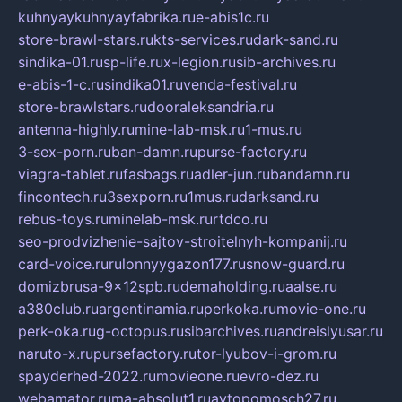
kuhnyaykuhnyayfabrika.ru
e-abis1c.ru
store-brawl-stars.ru
kts-services.ru
dark-sand.ru
sindika-01.ru
sp-life.ru
x-legion.ru
sib-archives.ru
e-abis-1-c.ru
sindika01.ru
venda-festival.ru
store-brawlstars.ru
dooraleksandria.ru
antenna-highly.ru
mine-lab-msk.ru
1-mus.ru
3-sex-porn.ru
ban-damn.ru
purse-factory.ru
viagra-tablet.ru
fasbags.ru
adler-jun.ru
bandamn.ru
fincontech.ru
3sexporn.ru
1mus.ru
darksand.ru
rebus-toys.ru
minelab-msk.ru
rtdco.ru
seo-prodvizhenie-sajtov-stroitelnyh-kompanij.ru
card-voice.ru
rulonnyygazon177.ru
snow-guard.ru
domizbrusa-9x12spb.ru
demaholding.ru
aalse.ru
a380club.ru
argentinamia.ru
perkoka.ru
movie-one.ru
perk-oka.ru
g-octopus.ru
sibarchives.ru
andreislyusar.ru
naruto-x.ru
pursefactory.ru
tor-lyubov-i-grom.ru
spayderhed-2022.ru
movieone.ru
evro-dez.ru
webamator.ru
ma-absolut1.ru
avtopomosch27.ru