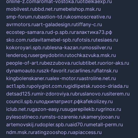
online-z.com
aromat-vostoka.ru
otdelkaexp.ru
mobilvest.ru
bbd.net.ru
mebelshop.msk.ru
smp-forum.ru
bastion-td.ru
kosmoscreative.ru
avrmotors.ru
art-galadesign.ru
tiffany-c.ru
ecostep-samara.ru
d-p.spb.ru
галактика73.рф
sko.com.ru
davitamebel-spb.ru
fotsis.ru
tesiaes.ru
kokoroyari.spb.ru
blesna-kazan.ru
mossilver.ru
lenderoq.ru
sergeydobrin.ru
tochkazvuka.msk.ru
people-of-art.ru
bezzubova.ru
clubtibet.ru
orior-aks.ru
dynamoauto.ru
szk-favorit.ru
carlines.ru
flatnsk.ru
kingbolenskaner.ru
alex-motor.ru
astroline.net.ru
act1.spb.ru
polyglot.com.ru
gidlipetsk.ru
ooo-driada.ru
detsad125.ru
mir-zdoroviya.ru
bruslanovo.ru
siterem.ru
council.spb.ru
лодкипатриот.рф
kafekolizey.ru
iclub.net.ru
gazon-easy.ru
sugarepilekb.ru
grinox.ru
pylesostineco.ru
msts-ozarenie.ru
kameryjooan.ru
artemovskij.ru
dopler.spb.ru
aid70.ru
metall-perm.ru
ndm.msk.ru
ratingzooshop.ru
apiaccess.ru