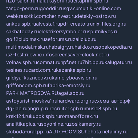
h2o-salon.ru
malutkayork.ru
deltaprim.spb.ru
tango-perm.ru
gooddir.ru
sgv.su
multiki-online.com
webkrasotki.com
cherinvest.ru
detskiy-ostrov.ru
ankou.spb.ru
alvesta1.ru
pdf-creator.ru
nix-files.org.ru
sakhatoday.ru
elektrikersymboler.ru
sputnikyes.ru
golf2club.msk.ru
aeforums.ru
zallclub.ru
multimodal.msk.ru
habaigry.ru
haikko.ru
sobakopedia.ru
isz-fest.ru
ewnc.info
screensaver-clock.net.ru
volnav.spb.ru
comnat.ru
npf.net.ru
7bit.pp.ru
kalugatur.ru
tesiaes.ru
card.com.ru
kazanka.spb.ru
gildiya-kuznecov.ru
kameryboavision.ru
griffoncom.spb.ru
fabrika-emotsiy.ru
PARK-MATROSOVA.RU
agat.spb.ru
avtoyurist-moskva1.ru
hardware.org.ru
схема-авто.рф
dg-lab.ru
angrup.ru
recruiter.spb.ru
music8.spb.ru
krsk124.ru
kubok.spb.ru
romanofforex.ru
analitikaplus.ru
spyonline.ru
zosikamery.ru
sloboda-ural.pp.ru
AUTO-COM.SU
hohota.net
alimy.ru