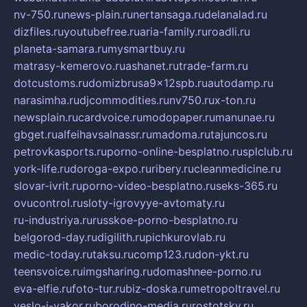
nv-750.ru
news-plain.ru
nertansaga.ru
delanalad.ru
dizfiles.ru
youtubefree.ru
aria-family.ru
roadli.ru
planeta-samara.ru
mysmartbuy.ru
matrasy-kemerovo.ru
ashanet.ru
trade-farm.ru
dotcustoms.ru
domizbrusa9x12spb.ru
autodamp.ru
narasimha.ru
djcommodities.ru
nv750.ru
x-ton.ru
newsplain.ru
cardvoice.ru
modopaper.ru
manunae.ru
gbget.ru
alfeihavsalnassr.ru
madoma.ru
tajuncos.ru
petrovkasports.ru
porno-online-besplatno.ru
splclub.ru
york-life.ru
doroga-expo.ru
ribery.ru
cleanmedicine.ru
slovar-ivrit.ru
porno-video-besplatno.ru
seks-365.ru
ovucontrol.ru
sloty-igrovyye-avtomaty.ru
ru-industriya.ru
russkoe-porno-besplatno.ru
belgorod-day.ru
digilith.ru
pichkurovlab.ru
medic-today.ru
taksu.ru
comp123.ru
don-ykt.ru
teensvoice.ru
imgsharing.ru
domashnee-porno.ru
eva-elfie.ru
foto-tur.ru
biz-doska.ru
metropoltravel.ru
veslo-i-yakor.ru
borodino-media.ru
rostotsky.ru