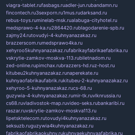
viagra-tablet.ru
fasbags.ru
adler-jun.ru
bandamn.ru
fincontech.ru
3sexporn.ru
1mus.ru
darksand.ru
rebus-toys.ru
minelab-msk.ru
alabuga-cityhotel.ru
medsprawo-4-ka.ru
2864420.ru
blagodarenie-spb.ru
zajmy24.ru
tovudyi-4-kuhnyanazakaz.ru
brazzerscom.ru
medsprawo4ka.ru
xehyroo5kuhnyanazakaz.ru
fabrikayfabrikaefabrika.ru
vskrytie-zamkov-moskva-113.ru
biletnadom.ru
zed-online.ru
pimchax.ru
brazzers-hd.ru
z-host.ru
kitubeu2kuhnyanazakaz.ru
naperekate.ru
kuhnyaofabrikaufabrik.ru
kitubeu-2-kuhnyanazakaz.ru
xehyroo-5-kuhnyanazakaz.ru
cs-68.ru
guzywia-4-kuhnyanazakaz.ru
mir-tk.ru
vlknrussia.ru
cs68.ru
vladivostok-map.ru
video-seks.ru
bankaribi.ru
raszar.ru
vskrytie-zamkov-moskva113.ru
lipetsktelecom.ru
tovudyi4kuhnyanazakaz.ru
seksuzb.ru
guzywia4kuhnyanazakaz.ru
fabrikaofabrikaokuhny.ru
kuhnyaekuhnyaafabrika.ru