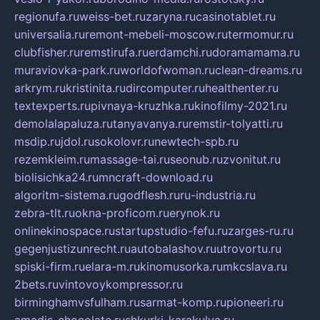
regionufa.ru
weiss-bet.ru
zaryna.ru
casinotablet.ru
universalia.ru
remont-mebeli-moscow.ru
termomur.ru
clubfisher.ru
remstirufa.ru
erdamchi.ru
doramamama.ru
muraviovka-park.ru
worldofwoman.ru
clean-dreams.ru
arkrym.ru
kristinita.ru
dircomputer.ru
healthenter.ru
textexperts.ru
pivnaya-kruzhka.ru
kinofilmy-2021.ru
demolalapaluza.ru
tanyavanya.ru
remstir-tolyatti.ru
msdip.ru
jdol.ru
sokolovr.ru
newtech-spb.ru
rezemkleim.ru
massage-tai.ru
seonub.ru
zvonitut.ru
biolisichka24.ru
mncraft-download.ru
algoritm-sistema.ru
godflesh.ru
ru-industria.ru
zebra-tlt.ru
okna-proficom.ru
erynok.ru
onlinekinospace.ru
startupstudio-fefu.ru
zarges-ru.ru
gegenjustizunrecht.ru
autobalashov.ru
utrovortu.ru
spiski-firm.ru
elara-m.ru
kinomusorka.ru
mkcslava.ru
2bets.ru
vintovoykompressor.ru
birminghamvsfulham.ru
sarmat-komp.ru
pioneeri.ru