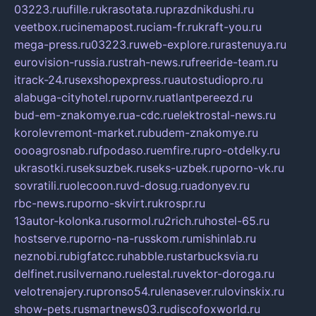
03223.ru
ufille.ru
krasotata.ru
prazdnikdushi.ru
veetbox.ru
cinemapost.ru
ciam-fr.ru
kraft-you.ru
mega-press.ru
03223.ru
web-explore.ru
rastenuya.ru
eurovision-russia.ru
strah-news.ru
freeride-team.ru
itrack-24.ru
sexshopexpress.ru
autostudiopro.ru
alabuga-cityhotel.ru
pornv.ru
atlantpereezd.ru
bud-em-znakomye.ru
a-cdc.ru
elektrostal-news.ru
korolevremont-market.ru
budem-znakomye.ru
oooagrosnab.ru
fpodaso.ru
emfire.ru
pro-otdelky.ru
ukrasotki.ru
seksuzbek.ru
seks-uzbek.ru
porno-vk.ru
sovratili.ru
olecoon.ru
vd-dosug.ru
adonyev.ru
rbc-news.ru
porno-skvirt.ru
krospr.ru
13autor-kolonka.ru
sormol.ru
2rich.ru
hostel-65.ru
hostserve.ru
porno-na-russkom.ru
mishinlab.ru
neznobi.ru
bigfatcc.ru
habble.ru
starbucksvia.ru
delfinet.ru
silvernano.ru
elestal.ru
vektor-doroga.ru
velotrenajery.ru
pronso54.ru
lenasever.ru
lovinskix.ru
show-pets.ru
smartnews03.ru
discofoxworld.ru