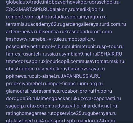
globalautotrade.info
bezverhovskoe.ru
drsschool.ru
ZOOSMART.SPB.RU
dalakony.ru
medikijob.ru
remontt.spb.ru
photostudia.spb.ru
myragon.ru
terramia.ru
academy62.ru
gardengallereya.ru
rti.com.ru
artem-news.ru
biserinca.ru
krasnodarkurort.com
imshowtv.ru
mebel-v-tule.ru
mobtopik.ru
pcsecurity.net.ru
tool-sib.ru
multimetrunit.ru
sp-tour.ru
fan-cs.ru
santeh-russia.ru
symbian9.net.ru
DSHAIR.RU
tmmotors.spb.ru
xjocuricopii.com
musavtomat.msk.ru
obustrojdom.ru
sovetcik.ru
ybaranovskaya.ru
ppknews.ru
cult-alshei.ru
JAPANRUSSIA.RU
proekciyamebel.ru
imper-finans.ru
rim.org.ru
glamourai.ru
brassminus.ru
zabor-pro.ru
ftn.pp.ru
dorogoe58.ru
laimengpacker.ru
kuzova-zapchasti.ru
sageerp.ru
taxodrom.ru
dsrazvitie.ru
hardcity.net.ru
ratinghomegames.ru
topservice25.ru
gubernyan.ru
gtglasslined.ru
ii4.ru
tssport.spb.ru
andorra24.com
blackwallstreet.ru
oboimos.ru
optim-doors.com.ru