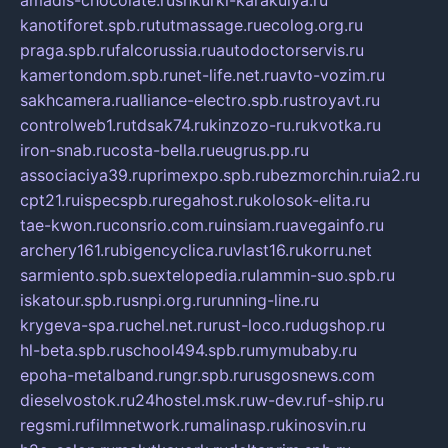
amadis-chocolate.ru
shkurki-karakulya.ru
kanotiforet.spb.ru
tutmassage.ru
ecolog.org.ru
praga.spb.ru
falcorussia.ru
autodoctorservis.ru
kamertondom.spb.ru
net-life.net.ru
avto-vozim.ru
sakhcamera.ru
alliance-electro.spb.ru
stroyavt.ru
controlweb1.ru
tdsak74.ru
kinzozo-ru.ru
kvotka.ru
iron-snab.ru
costa-bella.ru
eugrus.pp.ru
associaciya39.ru
primexpo.spb.ru
bezmorchin.ru
ia2.ru
cpt21.ru
ispecspb.ru
regahost.ru
kolosok-elita.ru
tae-kwon.ru
consrio.com.ru
insiam.ru
avegainfo.ru
archery161.ru
bigencyclica.ru
vlast16.ru
korru.net
sarmiento.spb.su
extelopedia.ru
lammin-suo.spb.ru
iskatour.spb.ru
snpi.org.ru
running-line.ru
krygeva-spa.ru
chel.net.ru
rust-loco.ru
dugshop.ru
hl-beta.spb.ru
school494.spb.ru
mymubaby.ru
epoha-metalband.ru
ngr.spb.ru
rusgosnews.com
dieselvostok.ru
24hostel.msk.ru
w-dev.ru
f-ship.ru
regsmi.ru
filmnetwork.ru
malinasp.ru
kinosvin.ru