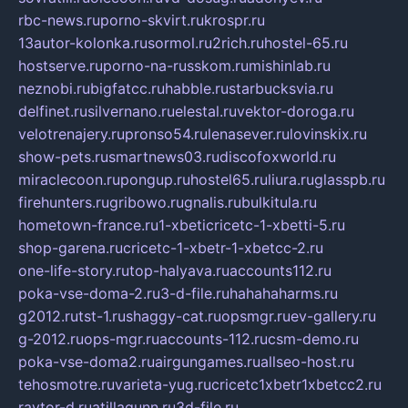
rbc-news.ru
porno-skvirt.ru
krospr.ru
13autor-kolonka.ru
sormol.ru
2rich.ru
hostel-65.ru
hostserve.ru
porno-na-russkom.ru
mishinlab.ru
neznobi.ru
bigfatcc.ru
habble.ru
starbucksvia.ru
delfinet.ru
silvernano.ru
elestal.ru
vektor-doroga.ru
velotrenajery.ru
pronso54.ru
lenasever.ru
lovinskix.ru
show-pets.ru
smartnews03.ru
discofoxworld.ru
miraclecoon.ru
pongup.ru
hostel65.ru
liura.ru
glasspb.ru
firehunters.ru
gribowo.ru
gnalis.ru
bulkitula.ru
hometown-france.ru
1-xbeticricetc-1-xbetti-5.ru
shop-garena.ru
cricetc-1-xbetr-1-xbetcc-2.ru
one-life-story.ru
top-halyava.ru
accounts112.ru
poka-vse-doma-2.ru
3-d-file.ru
hahahaharms.ru
g2012.ru
tst-1.ru
shaggy-cat.ru
opsmgr.ru
ev-gallery.ru
g-2012.ru
ops-mgr.ru
accounts-112.ru
csm-demo.ru
poka-vse-doma2.ru
airgungames.ru
allseo-host.ru
tehosmotre.ru
varieta-yug.ru
cricetc1xbetr1xbetcc2.ru
raytor-d.ru
atillagunn.ru
3d-file.ru