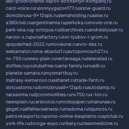
seo-prodvizhenie-sajtov-stroitelnyh-kompanij.ru
card-voice.ru
rulonnyygazon177.ru
snow-guard.ru
domizbrusa-9x12spb.ru
demaholding.ru
aalse.ru
a380club.ru
argentinamia.ru
perkoka.ru
movie-one.ru
perk-oka.ru
g-octopus.ru
sibarchives.ru
andreislyusar.ru
naruto-x.ru
pursefactory.ru
tor-lyubov-i-grom.ru
spayderhed-2022.ru
movieone.ru
evro-dez.ru
webamator.ru
ma-absolut1.ru
avtopomosch27.ru
nv-750.ru
news-plain.ru
nertansaga.ru
delanalad.ru
dizfiles.ru
youtubefree.ru
aria-family.ru
roadli.ru
planeta-samara.ru
mysmartbuy.ru
matrasy-kemerovo.ru
ashanet.ru
trade-farm.ru
dotcustoms.ru
domizbrusa9x12spb.ru
autodamp.ru
narasimha.ru
djcommodities.ru
nv750.ru
x-ton.ru
newsplain.ru
cardvoice.ru
modopaper.ru
manunae.ru
gbget.ru
alfeihavsalnassr.ru
madoma.ru
tajuncos.ru
petrovkasports.ru
porno-online-besplatno.ru
splclub.ru
york-life.ru
doroga-expo.ru
ribery.ru
cleanmedicine.ru