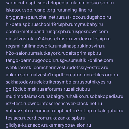
sarmiento.spb.su
extelopedia.ru
lammin-suo.spb.ru
iskatour.spb.ru
snpi.org.ru
running-line.ru
krygeva-spa.ru
chel.net.ru
rust-loco.ru
dugshop.ru
hl-beta.spb.ru
school494.spb.ru
mymubaby.ru
epoha-metalband.ru
ngr.spb.ru
rusgosnews.com
dieselvostok.ru
24hostel.msk.ru
w-dev.ru
f-ship.ru
regsmi.ru
filmnetwork.ru
malinasp.ru
kinosvin.ru
h2o-salon.ru
malutkayork.ru
deltaprim.spb.ru
tango-perm.ru
gooddir.ru
sgv.su
multiki-online.com
webkrasotki.com
cherinvest.ru
detskiy-ostrov.ru
ankou.spb.ru
alvesta1.ru
pdf-creator.ru
nix-files.org.ru
sakhatoday.ru
elektrikersymboler.ru
sputnikyes.ru
golf2club.msk.ru
aeforums.ru
zallclub.ru
multimodal.msk.ru
habaigry.ru
haikko.ru
sobakopedia.ru
isz-fest.ru
ewnc.info
screensaver-clock.net.ru
volnav.spb.ru
comnat.ru
npf.net.ru
7bit.pp.ru
kalugatur.ru
tesiaes.ru
card.com.ru
kazanka.spb.ru
gildiya-kuznecov.ru
kameryboavision.ru