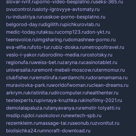
slovar-ivrit.ru
porno-video-besplatno.ru
seks-365.ru
ovucontrol.ru
sloty-igrovyye-avtomaty.ru
ru-industriya.ru
russkoe-porno-besplatno.ru
belgorod-day.ru
digilith.ru
pichkurovlab.ru
medic-today.ru
taksu.ru
comp123.ru
don-ykt.ru
teensvoice.ru
imgsharing.ru
domashnee-porno.ru
eva-elfie.ru
foto-tur.ru
biz-doska.ru
metropoltravel.ru
veslo-i-yakor.ru
borodino-media.ru
rostotsky.ru
regionufa.ru
weiss-bet.ru
zaryna.ru
casinotablet.ru
universalia.ru
remont-mebeli-moscow.ru
termomur.ru
clubfisher.ru
remstirufa.ru
erdamchi.ru
doramamama.ru
muraviovka-park.ru
worldofwoman.ru
clean-dreams.ru
arkrym.ru
kristinita.ru
dircomputer.ru
healthenter.ru
textexperts.ru
pivnaya-kruzhka.ru
kinofilmy-2021.ru
demolalapaluza.ru
tanyavanya.ru
remstir-tolyatti.ru
msdip.ru
jdol.ru
sokolovr.ru
newtech-spb.ru
rezemkleim.ru
massage-tai.ru
seonub.ru
zvonitut.ru
biolisichka24.ru
mncraft-download.ru