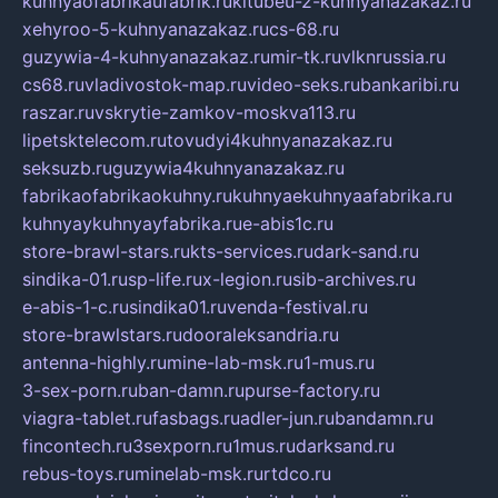
kuhnyaofabrikaufabrik.ru
kitubeu-2-kuhnyanazakaz.ru
xehyroo-5-kuhnyanazakaz.ru
cs-68.ru
guzywia-4-kuhnyanazakaz.ru
mir-tk.ru
vlknrussia.ru
cs68.ru
vladivostok-map.ru
video-seks.ru
bankaribi.ru
raszar.ru
vskrytie-zamkov-moskva113.ru
lipetsktelecom.ru
tovudyi4kuhnyanazakaz.ru
seksuzb.ru
guzywia4kuhnyanazakaz.ru
fabrikaofabrikaokuhny.ru
kuhnyaekuhnyaafabrika.ru
kuhnyaykuhnyayfabrika.ru
e-abis1c.ru
store-brawl-stars.ru
kts-services.ru
dark-sand.ru
sindika-01.ru
sp-life.ru
x-legion.ru
sib-archives.ru
e-abis-1-c.ru
sindika01.ru
venda-festival.ru
store-brawlstars.ru
dooraleksandria.ru
antenna-highly.ru
mine-lab-msk.ru
1-mus.ru
3-sex-porn.ru
ban-damn.ru
purse-factory.ru
viagra-tablet.ru
fasbags.ru
adler-jun.ru
bandamn.ru
fincontech.ru
3sexporn.ru
1mus.ru
darksand.ru
rebus-toys.ru
minelab-msk.ru
rtdco.ru