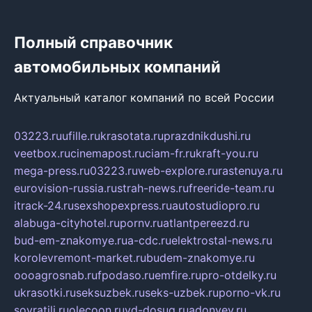
Полный справочник
автомобильных компаний
Актуальный каталог компаний по всей России
03223.ru
ufille.ru
krasotata.ru
prazdnikdushi.ru
veetbox.ru
cinemapost.ru
ciam-fr.ru
kraft-you.ru
mega-press.ru
03223.ru
web-explore.ru
rastenuya.ru
eurovision-russia.ru
strah-news.ru
freeride-team.ru
itrack-24.ru
sexshopexpress.ru
autostudiopro.ru
alabuga-cityhotel.ru
pornv.ru
atlantpereezd.ru
bud-em-znakomye.ru
a-cdc.ru
elektrostal-news.ru
korolevremont-market.ru
budem-znakomye.ru
oooagrosnab.ru
fpodaso.ru
emfire.ru
pro-otdelky.ru
ukrasotki.ru
seksuzbek.ru
seks-uzbek.ru
porno-vk.ru
sovratili.ru
olecoon.ru
vd-dosug.ru
adonyev.ru