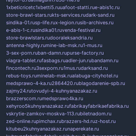
1xbeticricetc1xbetti5.ru
uafoot-statti.ru
e-abis1c.ru
store-brawl-stars.ru
kts-services.ru
dark-sand.ru
sindika-01.ru
sp-life.ru
x-legion.ru
sib-archives.ru
e-abis-1-c.ru
sindika01.ru
venda-festival.ru
store-brawlstars.ru
dooraleksandria.ru
antenna-highly.ru
mine-lab-msk.ru
1-mus.ru
3-sex-porn.ru
ban-damn.ru
purse-factory.ru
viagra-tablet.ru
fasbags.ru
adler-jun.ru
bandamn.ru
fincontech.ru
3sexporn.ru
1mus.ru
darksand.ru
rebus-toys.ru
minelab-msk.ru
alabuga-cityhotel.ru
medsprawo-4-ka.ru
2864420.ru
blagodarenie-spb.ru
zajmy24.ru
tovudyi-4-kuhnyanazakaz.ru
brazzerscom.ru
medsprawo4ka.ru
xehyroo5kuhnyanazakaz.ru
fabrikayfabrikaefabrika.ru
vskrytie-zamkov-moskva-113.ru
biletnadom.ru
zed-online.ru
pimchax.ru
brazzers-hd.ru
z-host.ru
kitubeu2kuhnyanazakaz.ru
naperekate.ru