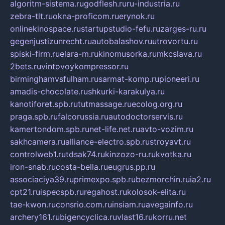
algoritm-sistema.ru
godflesh.ru
ru-industria.ru
zebra-tlt.ru
okna-proficom.ru
erynok.ru
onlinekinospace.ru
startupstudio-fefu.ru
zarges-ru.ru
gegenjustizunrecht.ru
autobalashov.ru
utrovortu.ru
spiski-firm.ru
elara-m.ru
kinomusorka.ru
mkcslava.ru
2bets.ru
vintovoykompressor.ru
birminghamvsfulham.ru
sarmat-komp.ru
pioneeri.ru
amadis-chocolate.ru
shkurki-karakulya.ru
kanotiforet.spb.ru
tutmassage.ru
ecolog.org.ru
praga.spb.ru
falcorussia.ru
autodoctorservis.ru
kamertondom.spb.ru
net-life.net.ru
avto-vozim.ru
sakhcamera.ru
alliance-electro.spb.ru
stroyavt.ru
controlweb1.ru
tdsak74.ru
kinzozo-ru.ru
kvotka.ru
iron-snab.ru
costa-bella.ru
eugrus.pp.ru
associaciya39.ru
primexpo.spb.ru
bezmorchin.ru
ia2.ru
cpt21.ru
ispecspb.ru
regahost.ru
kolosok-elita.ru
tae-kwon.ru
consrio.com.ru
insiam.ru
avegainfo.ru
archery161.ru
bigencyclica.ru
vlast16.ru
korru.net