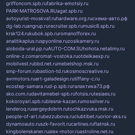
griffoncom.spb.ru
fabrika-emotsiy.ru
PARK-MATROSOVA.RU
agat.spb.ru
avtoyurist-moskva1.ru
hardware.org.ru
схема-авто.рф
dg-lab.ru
angrup.ru
recruiter.spb.ru
music8.spb.ru
krsk124.ru
kubok.spb.ru
romanofforex.ru
analitikaplus.ru
spyonline.ru
zosikamery.ru
sloboda-ural.pp.ru
AUTO-COM.SU
hohota.net
alimy.ru
online-z.com
aromat-vostoka.ru
otdelkaexp.ru
mobilvest.ru
bbd.net.ru
mebelshop.msk.ru
smp-forum.ru
bastion-td.ru
kosmoscreative.ru
avrmotors.ru
art-galadesign.ru
tiffany-c.ru
ecostep-samara.ru
d-p.spb.ru
галактика73.рф
sko.com.ru
davitamebel-spb.ru
fotsis.ru
tesiaes.ru
kokoroyari.spb.ru
blesna-kazan.ru
mossilver.ru
lenderoq.ru
sergeydobrin.ru
tochkazvuka.msk.ru
people-of-art.ru
bezzubova.ru
clubtibet.ru
orior-aks.ru
dynamoauto.ru
szk-favorit.ru
carlines.ru
flatnsk.ru
kingbolenskaner.ru
alex-motor.ru
astroline.net.ru