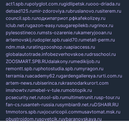
act1.spb.ru
polyglot.com.ru
gidlipetsk.ru
ooo-driada.ru
detsad125.ru
mir-zdoroviya.ru
bruslanovo.ru
siterem.ru
council.spb.ru
лодкипатриот.рф
kafekolizey.ru
iclub.net.ru
gazon-easy.ru
sugarepilekb.ru
grinox.ru
pylesostineco.ru
msts-ozarenie.ru
kameryjooan.ru
artemovskij.ru
dopler.spb.ru
aid70.ru
metall-perm.ru
ndm.msk.ru
ratingzooshop.ru
apiaccess.ru
globalautotrade.info
bezverhovskoe.ru
drsschool.ru
ZOOSMART.SPB.RU
dalakony.ru
medikijob.ru
remontt.spb.ru
photostudia.spb.ru
myragon.ru
terramia.ru
academy62.ru
gardengallereya.ru
rti.com.ru
artem-news.ru
biserinca.ru
krasnodarkurort.com
imshowtv.ru
mebel-v-tule.ru
mobtopik.ru
pcsecurity.net.ru
tool-sib.ru
multimetrunit.ru
sp-tour.ru
fan-cs.ru
santeh-russia.ru
symbian9.net.ru
DSHAIR.RU
tmmotors.spb.ru
xjocuricopii.com
musavtomat.msk.ru
obustrojdom.ru
sovetcik.ru
ybaranovskaya.ru
ppknews.ru
cult-alshei.ru
JAPANRUSSIA.RU