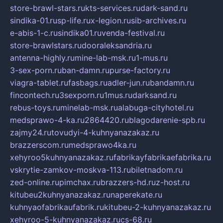
store-brawl-stars.ru
kts-services.ru
dark-sand.ru
sindika-01.ru
sp-life.ru
x-legion.ru
sib-archives.ru
e-abis-1-c.ru
sindika01.ru
venda-festival.ru
store-brawlstars.ru
dooraleksandria.ru
antenna-highly.ru
mine-lab-msk.ru
1-mus.ru
3-sex-porn.ru
ban-damn.ru
purse-factory.ru
viagra-tablet.ru
fasbags.ru
adler-jun.ru
bandamn.ru
fincontech.ru
3sexporn.ru
1mus.ru
darksand.ru
rebus-toys.ru
minelab-msk.ru
alabuga-cityhotel.ru
medsprawo-4-ka.ru
2864420.ru
blagodarenie-spb.ru
zajmy24.ru
tovudyi-4-kuhnyanazakaz.ru
brazzerscom.ru
medsprawo4ka.ru
xehyroo5kuhnyanazakaz.ru
fabrikayfabrikaefabrika.ru
vskrytie-zamkov-moskva-113.ru
biletnadom.ru
zed-online.ru
pimchax.ru
brazzers-hd.ru
z-host.ru
kitubeu2kuhnyanazakaz.ru
naperekate.ru
kuhnyaofabrikaufabrik.ru
kitubeu-2-kuhnyanazakaz.ru
xehyroo-5-kuhnyanazakaz.ru
cs-68.ru