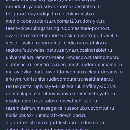
ru-industriya.ru
russkoe-porno-besplatno.ru
belgorod-day.ru
digilith.ru
pichkurovlab.ru
medic-today.ru
taksu.ru
comp123.ru
don-ykt.ru
teensvoice.ru
imgsharing.ru
domashnee-porno.ru
eva-elfie.ru
foto-tur.ru
biz-doska.ru
metropoltravel.ru
veslo-i-yakor.ru
borodino-media.ru
rostotsky.ru
regionufa.ru
weiss-bet.ru
zaryna.ru
casinotablet.ru
universalia.ru
remont-mebeli-moscow.ru
termomur.ru
clubfisher.ru
remstirufa.ru
erdamchi.ru
doramamama.ru
muraviovka-park.ru
worldofwoman.ru
clean-dreams.ru
arkrym.ru
kristinita.ru
dircomputer.ru
healthenter.ru
textexperts.ru
pivnaya-kruzhka.ru
kinofilmy-2021.ru
demolalapaluza.ru
tanyavanya.ru
remstir-tolyatti.ru
msdip.ru
jdol.ru
sokolovr.ru
newtech-spb.ru
rezemkleim.ru
massage-tai.ru
seonub.ru
zvonitut.ru
biolisichka24.ru
mncraft-download.ru
algoritm-sistema.ru
godflesh.ru
ru-industria.ru
zebra-tlt.ru
okna-proficom.ru
erynok.ru