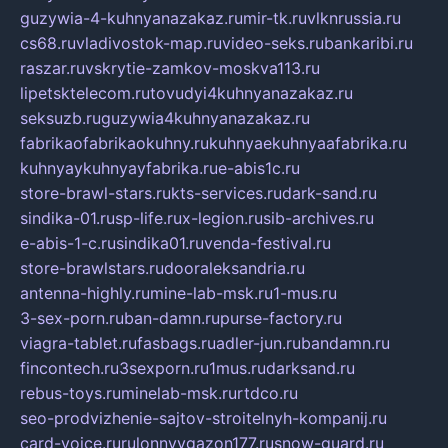
guzywia-4-kuhnyanazakaz.ru
mir-tk.ru
vlknrussia.ru
cs68.ru
vladivostok-map.ru
video-seks.ru
bankaribi.ru
raszar.ru
vskrytie-zamkov-moskva113.ru
lipetsktelecom.ru
tovudyi4kuhnyanazakaz.ru
seksuzb.ru
guzywia4kuhnyanazakaz.ru
fabrikaofabrikaokuhny.ru
kuhnyaekuhnyaafabrika.ru
kuhnyaykuhnyayfabrika.ru
e-abis1c.ru
store-brawl-stars.ru
kts-services.ru
dark-sand.ru
sindika-01.ru
sp-life.ru
x-legion.ru
sib-archives.ru
e-abis-1-c.ru
sindika01.ru
venda-festival.ru
store-brawlstars.ru
dooraleksandria.ru
antenna-highly.ru
mine-lab-msk.ru
1-mus.ru
3-sex-porn.ru
ban-damn.ru
purse-factory.ru
viagra-tablet.ru
fasbags.ru
adler-jun.ru
bandamn.ru
fincontech.ru
3sexporn.ru
1mus.ru
darksand.ru
rebus-toys.ru
minelab-msk.ru
rtdco.ru
seo-prodvizhenie-sajtov-stroitelnyh-kompanij.ru
card-voice.ru
rulonnyygazon177.ru
snow-guard.ru