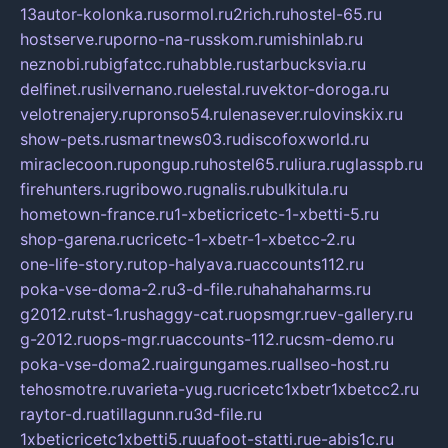
13autor-kolonka.ru
sormol.ru
2rich.ru
hostel-65.ru
hostserve.ru
porno-na-russkom.ru
mishinlab.ru
neznobi.ru
bigfatcc.ru
habble.ru
starbucksvia.ru
delfinet.ru
silvernano.ru
elestal.ru
vektor-doroga.ru
velotrenajery.ru
pronso54.ru
lenasever.ru
lovinskix.ru
show-pets.ru
smartnews03.ru
discofoxworld.ru
miraclecoon.ru
pongup.ru
hostel65.ru
liura.ru
glasspb.ru
firehunters.ru
gribowo.ru
gnalis.ru
bulkitula.ru
hometown-france.ru
1-xbeticricetc-1-xbetti-5.ru
shop-garena.ru
cricetc-1-xbetr-1-xbetcc-2.ru
one-life-story.ru
top-halyava.ru
accounts112.ru
poka-vse-doma-2.ru
3-d-file.ru
hahahaharms.ru
g2012.ru
tst-1.ru
shaggy-cat.ru
opsmgr.ru
ev-gallery.ru
g-2012.ru
ops-mgr.ru
accounts-112.ru
csm-demo.ru
poka-vse-doma2.ru
airgungames.ru
allseo-host.ru
tehosmotre.ru
varieta-yug.ru
cricetc1xbetr1xbetcc2.ru
raytor-d.ru
atillagunn.ru
3d-file.ru
1xbeticricetc1xbetti5.ru
uafoot-statti.ru
e-abis1c.ru