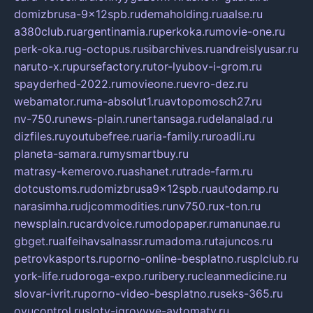
domizbrusa-9x12spb.ru
demaholding.ru
aalse.ru
a380club.ru
argentinamia.ru
perkoka.ru
movie-one.ru
perk-oka.ru
g-octopus.ru
sibarchives.ru
andreislyusar.ru
naruto-x.ru
pursefactory.ru
tor-lyubov-i-grom.ru
spayderhed-2022.ru
movieone.ru
evro-dez.ru
webamator.ru
ma-absolut1.ru
avtopomosch27.ru
nv-750.ru
news-plain.ru
nertansaga.ru
delanalad.ru
dizfiles.ru
youtubefree.ru
aria-family.ru
roadli.ru
planeta-samara.ru
mysmartbuy.ru
matrasy-kemerovo.ru
ashanet.ru
trade-farm.ru
dotcustoms.ru
domizbrusa9x12spb.ru
autodamp.ru
narasimha.ru
djcommodities.ru
nv750.ru
x-ton.ru
newsplain.ru
cardvoice.ru
modopaper.ru
manunae.ru
gbget.ru
alfeihavsalnassr.ru
madoma.ru
tajuncos.ru
petrovkasports.ru
porno-online-besplatno.ru
splclub.ru
york-life.ru
doroga-expo.ru
ribery.ru
cleanmedicine.ru
slovar-ivrit.ru
porno-video-besplatno.ru
seks-365.ru
ovucontrol.ru
sloty-igrovyye-avtomaty.ru