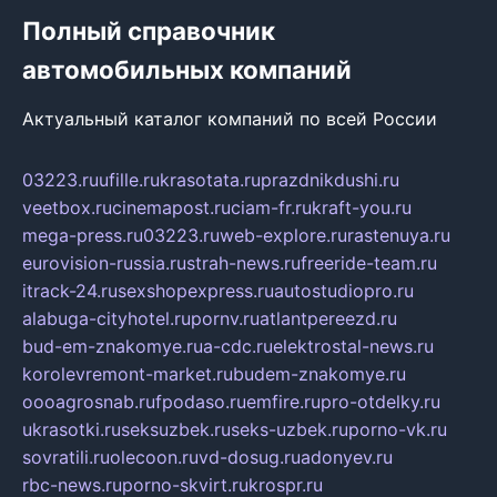
Полный справочник
автомобильных компаний
Актуальный каталог компаний по всей России
03223.ru
ufille.ru
krasotata.ru
prazdnikdushi.ru
veetbox.ru
cinemapost.ru
ciam-fr.ru
kraft-you.ru
mega-press.ru
03223.ru
web-explore.ru
rastenuya.ru
eurovision-russia.ru
strah-news.ru
freeride-team.ru
itrack-24.ru
sexshopexpress.ru
autostudiopro.ru
alabuga-cityhotel.ru
pornv.ru
atlantpereezd.ru
bud-em-znakomye.ru
a-cdc.ru
elektrostal-news.ru
korolevremont-market.ru
budem-znakomye.ru
oooagrosnab.ru
fpodaso.ru
emfire.ru
pro-otdelky.ru
ukrasotki.ru
seksuzbek.ru
seks-uzbek.ru
porno-vk.ru
sovratili.ru
olecoon.ru
vd-dosug.ru
adonyev.ru
rbc-news.ru
porno-skvirt.ru
krospr.ru