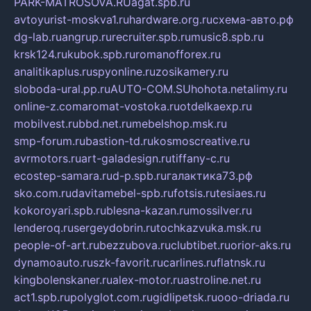
PARK-MATROSOVA.RU
agat.spb.ru
avtoyurist-moskva1.ru
hardware.org.ru
схема-авто.рф
dg-lab.ru
angrup.ru
recruiter.spb.ru
music8.spb.ru
krsk124.ru
kubok.spb.ru
romanofforex.ru
analitikaplus.ru
spyonline.ru
zosikamery.ru
sloboda-ural.pp.ru
AUTO-COM.SU
hohota.net
alimy.ru
online-z.com
aromat-vostoka.ru
otdelkaexp.ru
mobilvest.ru
bbd.net.ru
mebelshop.msk.ru
smp-forum.ru
bastion-td.ru
kosmoscreative.ru
avrmotors.ru
art-galadesign.ru
tiffany-c.ru
ecostep-samara.ru
d-p.spb.ru
галактика73.рф
sko.com.ru
davitamebel-spb.ru
fotsis.ru
tesiaes.ru
kokoroyari.spb.ru
blesna-kazan.ru
mossilver.ru
lenderoq.ru
sergeydobrin.ru
tochkazvuka.msk.ru
people-of-art.ru
bezzubova.ru
clubtibet.ru
orior-aks.ru
dynamoauto.ru
szk-favorit.ru
carlines.ru
flatnsk.ru
kingbolenskaner.ru
alex-motor.ru
astroline.net.ru
act1.spb.ru
polyglot.com.ru
gidlipetsk.ru
ooo-driada.ru