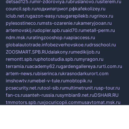
detsad125.ru
mir-zdoroviya.ru
bruslanovo.ru
siterem.ru
council.spb.ru
лодкипатриот.рф
kafekolizey.ru
iclub.net.ru
gazon-easy.ru
sugarepilekb.ru
grinox.ru
pylesostineco.ru
msts-ozarenie.ru
kameryjooan.ru
artemovskij.ru
dopler.spb.ru
aid70.ru
metall-perm.ru
ndm.msk.ru
ratingzooshop.ru
apiaccess.ru
globalautotrade.info
bezverhovskoe.ru
drsschool.ru
ZOOSMART.SPB.RU
dalakony.ru
medikijob.ru
remontt.spb.ru
photostudia.spb.ru
myragon.ru
terramia.ru
academy62.ru
gardengallereya.ru
rti.com.ru
artem-news.ru
biserinca.ru
krasnodarkurort.com
imshowtv.ru
mebel-v-tule.ru
mobtopik.ru
pcsecurity.net.ru
tool-sib.ru
multimetrunit.ru
sp-tour.ru
fan-cs.ru
santeh-russia.ru
symbian9.net.ru
DSHAIR.RU
tmmotors.spb.ru
xjocuricopii.com
musavtomat.msk.ru
obustrojdom.ru
sovetcik.ru
ybaranovskaya.ru
ppknews.ru
cult-alshei.ru
JAPANRUSSIA.RU
proekciyamebel.ru
imper-finans.ru
rim.org.ru