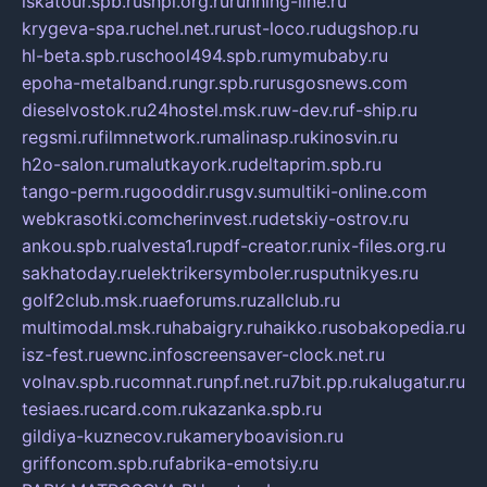
iskatour.spb.ru
snpi.org.ru
running-line.ru
krygeva-spa.ru
chel.net.ru
rust-loco.ru
dugshop.ru
hl-beta.spb.ru
school494.spb.ru
mymubaby.ru
epoha-metalband.ru
ngr.spb.ru
rusgosnews.com
dieselvostok.ru
24hostel.msk.ru
w-dev.ru
f-ship.ru
regsmi.ru
filmnetwork.ru
malinasp.ru
kinosvin.ru
h2o-salon.ru
malutkayork.ru
deltaprim.spb.ru
tango-perm.ru
gooddir.ru
sgv.su
multiki-online.com
webkrasotki.com
cherinvest.ru
detskiy-ostrov.ru
ankou.spb.ru
alvesta1.ru
pdf-creator.ru
nix-files.org.ru
sakhatoday.ru
elektrikersymboler.ru
sputnikyes.ru
golf2club.msk.ru
aeforums.ru
zallclub.ru
multimodal.msk.ru
habaigry.ru
haikko.ru
sobakopedia.ru
isz-fest.ru
ewnc.info
screensaver-clock.net.ru
volnav.spb.ru
comnat.ru
npf.net.ru
7bit.pp.ru
kalugatur.ru
tesiaes.ru
card.com.ru
kazanka.spb.ru
gildiya-kuznecov.ru
kameryboavision.ru
griffoncom.spb.ru
fabrika-emotsiy.ru