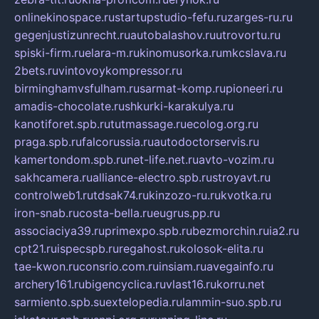
onlinekinospace.ru
startupstudio-fefu.ru
zarges-ru.ru
gegenjustizunrecht.ru
autobalashov.ru
utrovortu.ru
spiski-firm.ru
elara-m.ru
kinomusorka.ru
mkcslava.ru
2bets.ru
vintovoykompressor.ru
birminghamvsfulham.ru
sarmat-komp.ru
pioneeri.ru
amadis-chocolate.ru
shkurki-karakulya.ru
kanotiforet.spb.ru
tutmassage.ru
ecolog.org.ru
praga.spb.ru
falcorussia.ru
autodoctorservis.ru
kamertondom.spb.ru
net-life.net.ru
avto-vozim.ru
sakhcamera.ru
alliance-electro.spb.ru
stroyavt.ru
controlweb1.ru
tdsak74.ru
kinzozo-ru.ru
kvotka.ru
iron-snab.ru
costa-bella.ru
eugrus.pp.ru
associaciya39.ru
primexpo.spb.ru
bezmorchin.ru
ia2.ru
cpt21.ru
ispecspb.ru
regahost.ru
kolosok-elita.ru
tae-kwon.ru
consrio.com.ru
insiam.ru
avegainfo.ru
archery161.ru
bigencyclica.ru
vlast16.ru
korru.net
sarmiento.spb.su
extelopedia.ru
lammin-suo.spb.ru